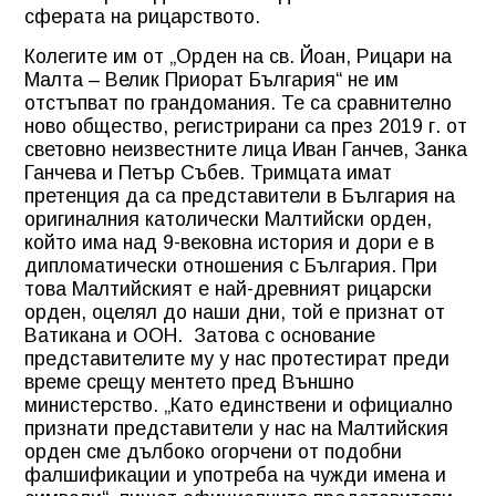
сферата на рицарството.
Колегите им от „Орден на св. Йоан, Рицари на
Малта – Велик Приорат България“ не им
отстъпват по грандомания. Те са сравнително
ново общество, регистрирани са през 2019 г. от
световно неизвестните лица Иван Ганчев, Занка
Ганчева и Петър Събев. Тримцата имат
претенция да са представители в България на
оригиналния католически Малтийски орден,
който има над 9-вековна история и дори е в
дипломатически отношения с България. При
това Малтийският е най-древният рицарски
орден, оцелял до наши дни, той е признат от
Ватикана и ООН.
Затова с основание
представителите му у нас протестират преди
време срещу ментето пред Външно
министерство. „Като единствени и официално
признати представители у нас на Малтийския
орден сме дълбоко огорчени от подобни
фалшификации и употреба на чужди имена и