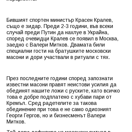
Бившият спортен министър Красен Кралев,
също е зидар. Преди 2-3 години, във всеки
случай преди Путин да нахлуе в Украйна,
според очевидци Кралев се появил в Москва,
заедно с Валери Митков. Двамата били
специални гости на братушките московски
масони и дори участвали в ритуали с тях.
През последните години според запознати
известни масони правят неистови усилия да
обединят нашите ложи с руските, като всичко
това е добре подплатено с хубави пари от
Кремъл. Сред радетелите за такова
обединение при това е не само одиозният
Георги Гергов, но и бизнесменът Валери
Митков.