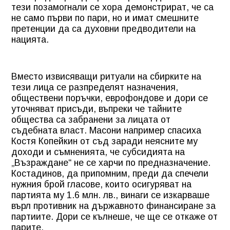
тези позамогнали се хора демонстрират, че са
не само първи по пари, но и имат смешните
претенции да са духовни предводители на
нацията.
Вместо извисяващи ритуали на сбирките на
тези лица се разпределят назначения,
обществени поръчки, еврофондове и дори се
уточняват присъди, въпреки че тайните
общества са забранени за лицата от
съдебната власт. Масони например спасиха
Костя Копейкин от съд заради неясните му
доходи и съмненията, че субсидията на
„Възраждане“ не се харчи по предназначение.
Костадинов, да припомним, преди да спечели
нужния брой гласове, които осигуряват на
партията му 1.6 млн. лв., винаги се изкарваше
върл противник на държавното финансиране за
партиите. Дори се кълнеше, че ще се откаже от
парите.