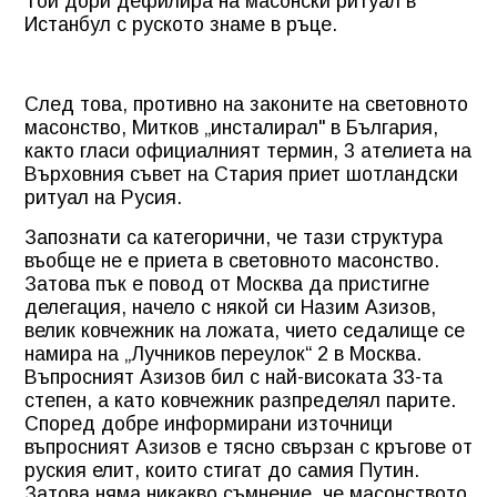
Той дори дефилира на масонски ритуал в
Истанбул с руското знаме в ръце.
След това, противно на законите на световното
масонство, Митков „инсталирал" в България,
както гласи официалният термин, 3 ателиета на
Върховния съвет на Стария приет шотландски
ритуал на Русия.
Запознати са категорични, че тази структура
въобще не е приета в световното масонство.
Затова пък е повод от Москва да пристигне
делегация, начело с някой си Назим Азизов,
велик ковчежник на ложата, чието седалище се
намира на „Лучников переулок“ 2 в Москва.
Въпросният Азизов бил с най-високата 33-та
степен, а като ковчежник разпределял парите.
Според добре информирани източници
въпросният Азизов е тясно свързан с кръгове от
руския елит, които стигат до самия Путин.
Затова няма никакво съмнение, че масонството