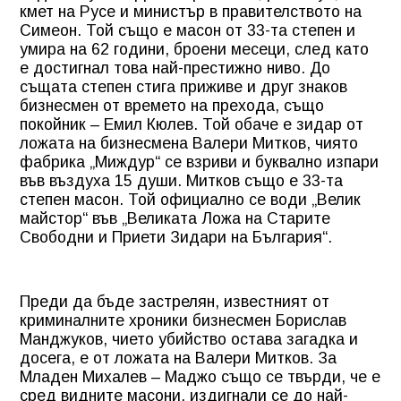
кмет на Русе и министър в правителството на
Симеон. Той също е масон от 33-та степен и
умира на 62 години, броени месеци, след като
е достигнал това най-престижно ниво. До
същата степен стига приживе и друг знаков
бизнесмен от времето на прехода, също
покойник – Емил Кюлев. Той обаче е зидар от
ложата на бизнесмена Валери Митков, чиято
фабрика „Миждур“ се взриви и буквално изпари
във въздуха 15 души. Митков също е 33-та
степен масон. Той официално се води „Велик
майстор“ във „Великата Ложа на Старите
Свободни и Приети Зидари на България“.
Преди да бъде застрелян, известният от
криминалните хроники бизнесмен Борислав
Манджуков, чието убийство остава загадка и
досега, е от ложата на Валери Митков. За
Младен Михалев – Маджо също се твърди, че е
сред видните масони, издигнали се до най-