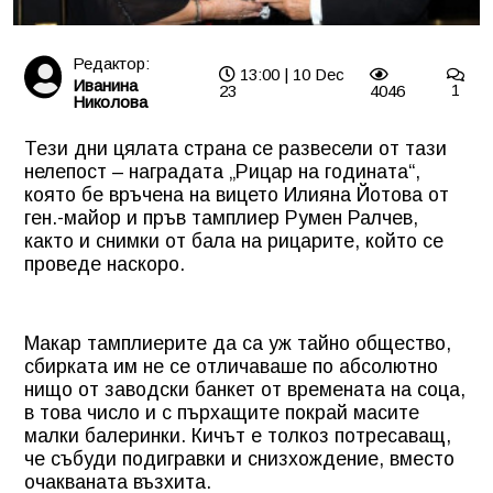
Редактор:
13:00 | 10 Dec
Иванина
23
4046
1
Николова
Тези дни цялата страна се развесели от тази
нелепост – наградата „Рицар на годината“,
която бе връчена на вицето Илияна Йотова от
ген.-майор и пръв тамплиер Румен Ралчев,
както и снимки от бала на рицарите, който се
проведе наскоро.
Макар тамплиерите да са уж тайно общество,
сбирката им не се отличаваше по абсолютно
нищо от заводски банкет от времената на соца,
в това число и с пърхащите покрай масите
малки балеринки. Кичът е толкоз потресаващ,
че събуди подигравки и снизхождение, вместо
очакваната възхита.