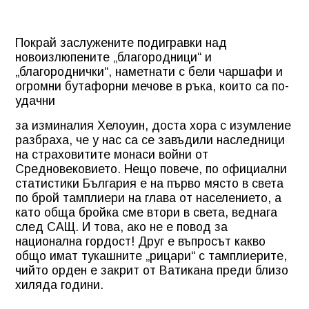
Покрай заслужените подигравки над
новоизлюпените „благородници“ и
„благороднички“, наметнати с бели чаршафи и
огромни бутафорни мечове в ръка, които са по-
удачни
за изминалия Хелоуин, доста хора с изумление
разбраха, че у нас са се завъдили наследници
на страховитите монаси войни от
Средновековието. Нещо повече, по официални
статистики България е на първо място в света
по брой тамплиери на глава от населението, а
като обща бройка сме втори в света, веднага
след САЩ. И това, ако не е повод за
национална гордост! Друг е въпросът какво
общо имат тукашните „рицари“ с тамплиерите,
чийто орден е закрит от Ватикана преди близо
хиляда години.