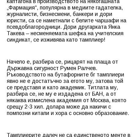
каптагона в производството на някогашната
„Фармация“, популярна в медиите гадателка,
журналисти, бизнесмени, банкери и дори
юристи, са се наметнали с белите чаршафи на
псевдоблагородници. Дори другарката Янка
Такева – несменяемата шефка на учителския
синдикат, се изживява като тамплиер!
Начело е, разбира се, рицарят на плаща от
Държавна сигурност Румен Ралчев.
Ръководството на бутафорните бг тамплиери
явно не е достатъчно за егото му, затова той
се представя и като академик. Титлата му,
разбира се, не му е издадена от БАН, а от
някаква измислена академия от Москва, която
срещу 2-3 хил. долара може да накичи с
помпозни китапи и хора с основно образование.
Тамплиерите далеч не са единственото менте в