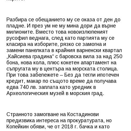
Разбира се обещанието му се оказа от ден до
пладне. И през ум не му мина дори да върне
милионите. Вместо това новоизлюпеният
русофил веднага, след като партията му се
класира на изборите, рязко се замогна и
замени панелката в крайния варненски квартал
„Кайсиева градина“ с баровска вила за над 250
бона, нова кола, плюс кокетен апартамент на
съпругата му в центъра на морската столица.
При това забележете – Без да тегли ипотечен
кредит, макар по същото време да получава
едва 740 лв. заплата като уредник в
Археологическия музей в морския град.
Странното замогване на Костадинови
предизвика интереса на прокуратурата, но
Копейкин обяви, че от 2018 г. бачка и като