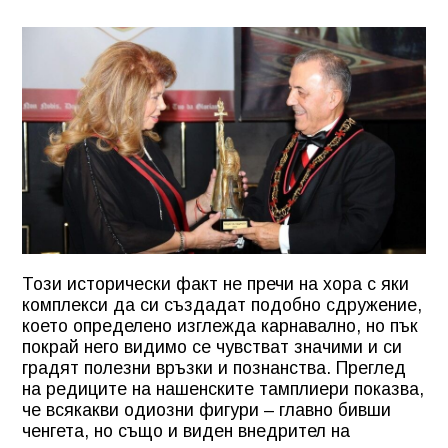
Този исторически факт не пречи на хора с яки
комплекси да си създадат подобно сдружение,
което определено изглежда карнавално, но пък
покрай него видимо се чувстват значими и си
градят полезни връзки и познанства. Преглед
на редиците на нашенските тамплиери показва,
че всякакви одиозни фигури – главно бивши
ченгета, но също и виден внедрител на