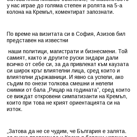
у нас играе до голяма степен и ролята на 5-а
колона на Кремъл, коментират запознати.
По време на визитата си в София, Азизов бил
представен на известни
наши политици, магистрати и бизнесмени. Той
самият, както и другите руски зидари дали
всичко от себе си, за да привлекат към каузата
си широк кръг влиятелни лица, сред които и
влиятелни държавници. И явно са успели, ако
съдим по онези толкова смешни и нелепи
снимки от бала „Рицар на годината”, сред които
се виждат откровени симпатизанти на Кремъл,
които при това не крият ориентацията си на
изток.
„Затова да не се чудим, че България е залята.