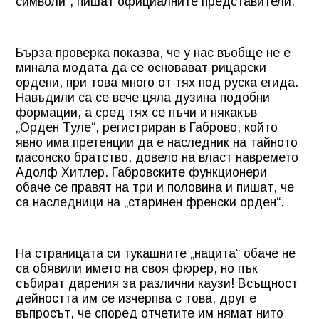
символи“, пишат официалните представители.
Бърза проверка показва, че у нас въобще не е
минала модата да се основават рицарски
ордени, при това много от тях под руска егида.
Навъдили са се вече цяла дузина подобни
формации, а сред тях се пъчи и някакъв
„Орден Туле“, регистриран в Габрово, който
явно има претенции да е наследник на тайното
масонско братство, довело на власт навремето
Адолф Хитлер. Габровските функционери
обаче се правят на три и половина и пишат, че
са наследници на „старинен френски орден“.
На страницата си тукашните „нацита“ обаче не
са обявили името на своя фюрер, но пък
събират дарения за различни каузи! Всъщност
дейността им се изчерпва с това, друг е
въпросът, че според отчетите им нямат нито