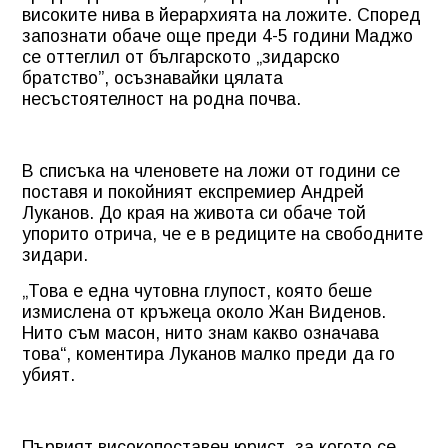
високите нива в йерархията на ложите. Според
запознати обаче още преди 4-5 години Маджо
се оттеглил от българското „зидарско
братство”, осъзнавайки цялата
несъстоятелност на родна почва.
В списъка на членовете на ложи от години се
поставя и покойният експремиер Андрей
Луканов. До края на живота си обаче той
упорито отрича, че е в редиците на свободните
зидари.
„Това е една чутовна глупост, която беше
измислена от кръжеца около Жан Виденов.
Нито съм масон, нито знам какво означава
това“, коментира Луканов малко преди да го
убият.
Първият високопоставен юрист, за когото се