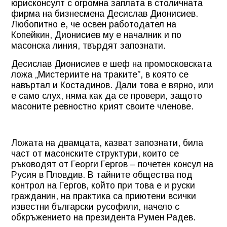
юрисконсулт с огромна заплата в столичната
фирма на бизнесмена Десислав Дионисиев.
Любопитно е, че освен работодател на
Копейкин, Дионисиев му е началник и по
масонска линия, твърдят запознати.
Десислав Дионисиев е шеф на промосковската
ложа „Мистериите на траките”, в която се
навъртал и Костадинов. Дали това е вярно, или
е само слух, няма как да се провери, защото
масоните ревностно крият своите членове.
Ложата на двамцата, казват запознати, била
част от масонските структури, които се
ръководят от Георги Гергов – почетен консул на
Русия в Пловдив. В тайните общества под
контрол на Гергов, който при това е и руски
гражданин, на практика са приютени всички
известни български русофили, начело с
обкръжението на президента Румен Радев.