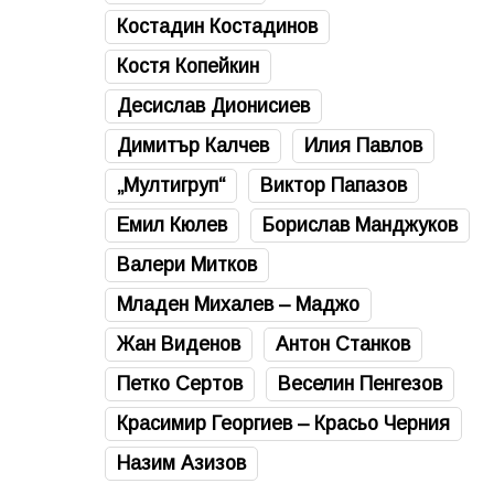
Костадин Костадинов
Костя Копейкин
Десислав Дионисиев
Димитър Калчев
Илия Павлов
„Мултигруп“
Виктор Папазов
Емил Кюлев
Борислав Манджуков
Валери Митков
Младен Михалев – Маджо
Жан Виденов
Антон Станков
Петко Сертов
Веселин Пенгезов
Красимир Георгиев – Красьо Черния
Назим Азизов