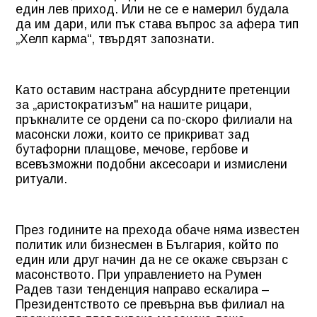
един лев приход. Или не се е намерил будала
да им дари, или пък става въпрос за афера тип
„Хелп карма“, твърдят запознати.
Като оставим настрана абсурдните претенции
за „аристократизъм" на нашите рицари,
пръкналите се ордени са по-скоро филиали на
масонски ложи, които се прикриват зад
бутафорни плащове, мечове, гербове и
всевъзможни подобни аксесоари и измислени
ритуали.
През годините на прехода обаче няма известен
политик или бизнесмен в България, който по
един или друг начин да не се окаже свързан с
масонството. При управлението на Румен
Радев тази тенденция направо ескалира –
Президентството се превърна във филиал на