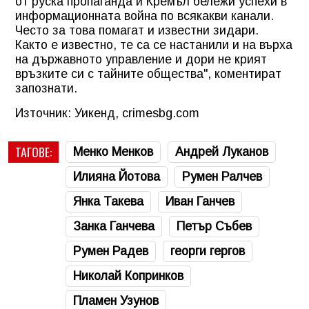
от руска пропаганда и Кремъл бележи успехи в
информационната война по всякакви канали.
Често за това помагат и известни зидари.
Както е известно, те са се настанили и на върха
на държавното управление и дори не крият
връзките си с тайните общества", коментират
запознати.
Източник: Уикенд, crimesbg.com
ТАГОВЕ:
Менко Менков
Андрей Луканов
Илияна Йотова
Румен Ралчев
Янка Такева
Иван Ганчев
Занка Ганчева
Петър Събев
Румен Радев
георги гергов
Николай Копринков
Пламен Узунов