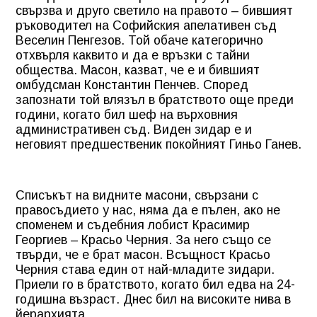
свързва и друго светило на правото – бившият
ръководител на Софийския апелативен съд
Веселин Пенгезов. Той обаче категорично
отхвърля каквито и да е връзки с тайни
общества. Масон, казват, че е и бившият
омбудсман Константин Пенчев. Според
запознати той влязъл в братството още преди
години, когато бил шеф на върховния
административен съд. Виден зидар е и
неговият предшественик покойният Гиньо Ганев.
Списъкът на видните масони, свързани с
правосъдието у нас, няма да е пълен, ако не
споменем и съдебния лобист Красимир
Георгиев – Красьо Черния. За него също се
твърди, че е брат масон. Всъщност Красьо
Черния става един от най-младите зидари.
Приели го в братството, когато бил едва на 24-
годишна възраст. Днес бил на високите нива в
йерархията.