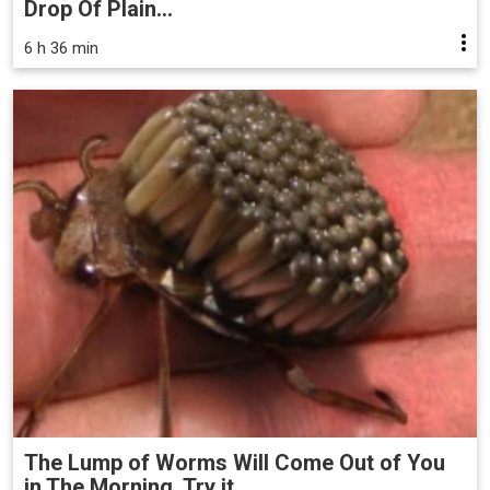
Drop Of Plain...
6 h 36 min
The Lump of Worms Will Come Out of You
in The Morning. Try it