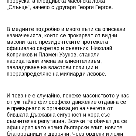
проруската пловдивска масонска ложа
„Слънце“, начело с другаря Георги Гергов.
В медиите подробно и много пъти са описвани
назначенията, които се прокарват от видни
масони като президентските протежета,
официално секретар и съветник, Николай
Копринков и Пламен Узунов, станали
нарицателни имена за клиентелизъм,
завладяване на властови позиции и
преразпределяне на милиарди левове.
И това не е случайно, понеже масонството у нас
от уж тайно философско движение отдавна се
е превърнало в организация на ченгета от
бившата Държавна сигурност и хора със
съмнителна репутация. Всички те обичат да се
афишират като новия български елит, новите
благородници и дворяни. Чрез ордени и ложи