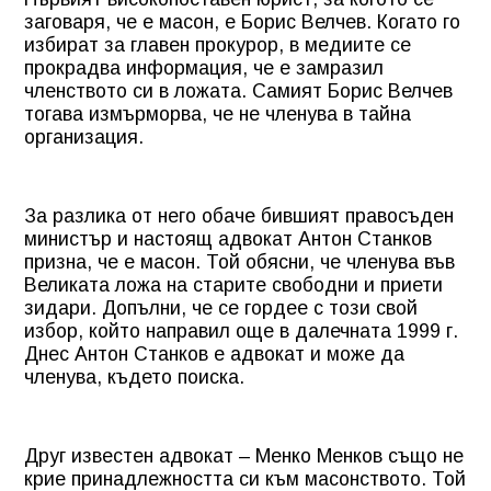
заговаря, че е масон, е Борис Велчев. Когато го
избират за главен прокурор, в медиите се
прокрадва информация, че е замразил
членството си в ложата. Самият Борис Велчев
тогава измърморва, че не членува в тайна
организация.
За разлика от него обаче бившият правосъден
министър и настоящ адвокат Антон Станков
призна, че е масон. Той обясни, че членува във
Великата ложа на старите свободни и приети
зидари. Допълни, че се гордее с този свой
избор, който направил още в далечната 1999 г.
Днес Антон Станков е адвокат и може да
членува, където поиска.
Друг известен адвокат – Менко Менков също не
крие принадлежността си към масонството. Той