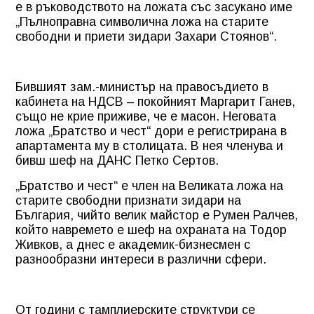
е в ръководството на ложата със засукано име
„Пълноправна символична ложа на старите
свободни и приети зидари Захари Стоянов“.
Бившият зам.-министър на правосъдието в
кабинета на НДСВ – покойният Маргарит Ганев,
също не крие приживе, че е масон. Неговата
ложа „Братство и чест“ дори е регистрирана в
апартамента му в столицата. В нея членува и
бивш шеф на ДАНС Петко Сертов.
„Братство и чест“ е член на Великата ложа на
старите свободни признати зидари на
България, чийто велик майстор е Румен Ралчев,
който навремето е шеф на охраната на Тодор
Живков, а днес е академик-бизнесмен с
разнообразни интереси в различни сфери.
От години с тамплиерските структури се