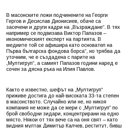
В масонските ложи подчинените на Георги
Гергов и Десислав Дионисиев, обаче са
засечени и други кадри на „Възраждане“. В тях
например се подвизава Виктор Папазов –
икономическият експерт на партията. В
медиите той се афишира като основател на
Първа българска фондова борса“, но трябва да
уточним, че е създадена с парите на
„Мултигруп“, а самият Папазов години наред е
сочен за дясна ръка на Илия Павлов.
Както е известно, шефът на „Мултигруп“
приживе достига до най-високата 33-та степен
в масонството. Случайно или не, но никоя
компания не може да се мери с „Мултигруп“ по
брой свободни зидари, концентрирани на едно
място. Някои от тях вече са на оня свят – като
видния мултак Димитър Калчев, реститут, бивш