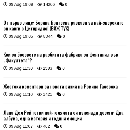
09 Aug 19:08
14266
0
От първо лице: Боряна Братоева разказа за най-зверските
си кавги с Цитиридис! (ВИЖ ТУК)
09 Aug 19:05
8344
0
Кои са босовете на разбитата фабрика за фентанил във
„Факултета“?
09 Aug 11:30
2583
0
Жестоки коментари за новата визия на Ромина Тасевска
09 Aug 11:10
1421
0
Лана Дел Рей готви най-голямата си изненада досега: Два
албума, една история и години емоции
09 Aug 11:07
462
0