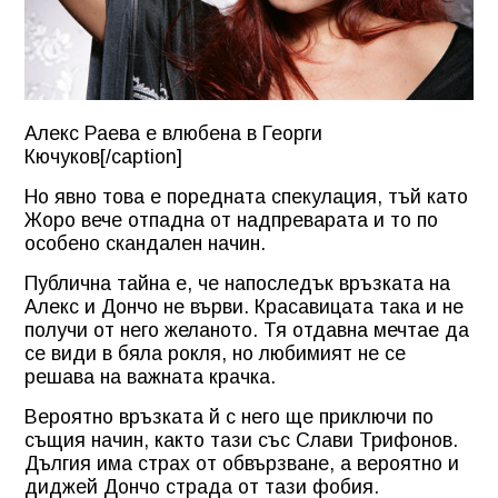
Алекс Раева е влюбена в Георги
Кючуков[/caption]
Но явно това е поредната спекулация, тъй като
Жоро вече отпадна от надпреварата и то по
особено скандален начин.
Публична тайна е, че напоследък връзката на
Алекс и Дончо не върви. Красавицата така и не
получи от него желаното. Тя отдавна мечтае да
се види в бяла рокля, но любимият не се
решава на важната крачка.
Вероятно връзката й с него ще приключи по
същия начин, както тази със Слави Трифонов.
Дългия има страх от обвързване, а вероятно и
диджей Дончо страда от тази фобия.