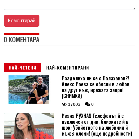
0 КОМЕНТАРА
НАЙ-ЧЕТЕНИ
НАЙ-КОМЕНТИРАНИ
Разделиха ли се с Палаханов?!
Алекс Раева се обясни в любов
на друг мъж, мрежата завря!
(СНИМКИ)
17003
0
Ивана РУХНА!! Телефонът й е
изключен от дни, близките й в
шок: Убийството на любимия й
мъж я сломи! (още подробности)