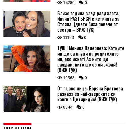
14280
0
Близо година след раздялата:
Ивана РАЗТЪРСИ с истината за
Стояна! (двете бяха повече от
сестри – ВИЖ ТУК)
11123
0
ТУШ!! Моника Валериева: Котките
ми ще са внуци на родителите
ми, ако искат! Аз нито ще
раждам, нито ще се омъжвам!
(ВИЖ ТУК)
10563
0
От първо лице: Боряна Братоева
разказа за най-зверските си
кавги с Цитиридис! (ВИЖ ТУК)
8344
0
ПОСЛЕДНИ