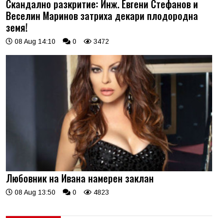
Скандално разкритие: Инж. Евгени Стефанов и
Веселин Маринов затриха декари плодородна
земя!
08 Aug 14:10
0
3472
Любовник на Ивана намерен заклан
08 Aug 13:50
0
4823