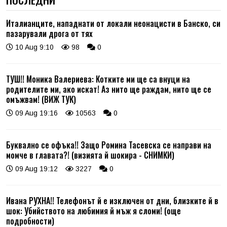
Италианците, нападнати от локали неонацисти в Банско, си
пазарували дрога от тях
10 Aug 9:10
98
0
ТУШ!! Моника Валериева: Котките ми ще са внуци на
родителите ми, ако искат! Аз нито ще раждам, нито ще се
омъжвам! (ВИЖ ТУК)
09 Aug 19:16
10563
0
Буквално се офъка!! Защо Ромина Тасевска се направи на
момче в главата?! (визията й шокира - СНИМКИ)
09 Aug 19:12
3227
0
Ивана РУХНА!! Телефонът й е изключен от дни, близките й в
шок: Убийството на любимия й мъж я сломи! (още
подробности)