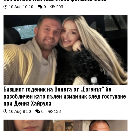
10 Aug 10:10
0
203
Бившият годеник на Венета от „Ергенът“ бе
разобличен като пълен измамник след гостуване
при Дениз Хайрула
10 Aug 9:50
0
133