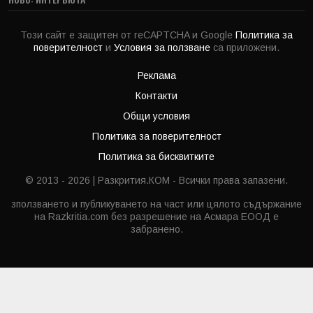
Този сайт е защитен от reCAPTCHA и Google
Политика за
поверителност
и
Условия за ползване
са приложени.
Реклама
Контакти
Общи условия
Политика за поверителност
Политика за бисквитките
© 2013 - 2026 | Разкрития.КОМ - Всички права запазени.
зползването и публикуването на част или цялото съдържание
на Razkritia.com без разрешение на Асмара ЕООД е
забранено.