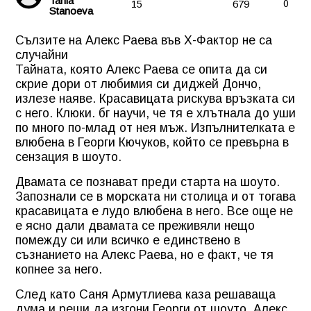
Tania
15
679
0
Stanoeva
Сълзите на Алекс Раева във Х-Фактор не са
случайни
Тайната, която
Алекс Раева
се опита да си
скрие дори от любимия си диджей Дончо,
излезе наяве. Красавицата рискува връзката си
с него. Клюки. бг научи, че тя е хлътнала до уши
по много по-млад от нея мъж. Изпълнителката е
влюбена в Георги Кючуков, който се превърна в
сензация в шоуто.
Двамата се познават преди старта на шоуто.
Запознали се в морската ни столица и от тогава
красавицата е лудо влюбена в него. Все още не
е ясно дали двамата се преживяли нещо
помежду си или всичко е единствено в
съзнанието на Алекс Раева, но е факт, че тя
копнее за него.
След като Саня Армутлиева каза решаваща
дума и реши да изгони Георги от шоуто, Алекс