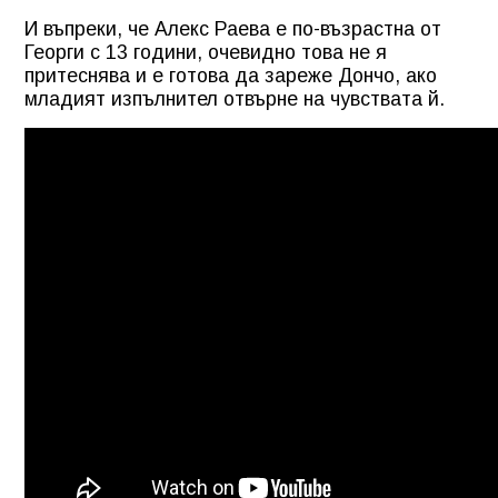
И въпреки, че Алекс Раева е по-възрастна от
Георги с 13 години, очевидно това не я
притеснява и е готова да зареже Дончо, ако
младият изпълнител отвърне на чувствата й.