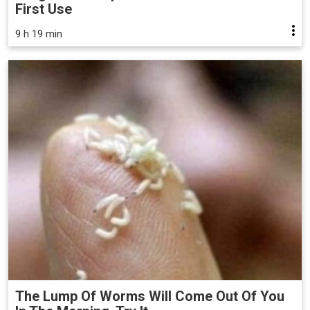
First Use
9 h 19 min
The Lump Of Worms Will Come Out Of You