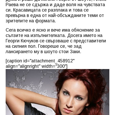
Раева не се сдържа и даде воля на чувствата
си. Красавицата се разплака и това се
превърна в една от най-обсъжданите теми от
зрителите на формата.
Сега всичко е ясно и вече има обяснение за
сълзите на изпълнителката. Досега името на
Георги Кючуков се свързваше с представители
на силния пол. Говореше се, че зад
лансирането му в шоуто стои Заки.
[caption id="attachment_458912"
align="alignright" width="300"]