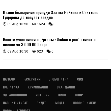
Пълно безпаричие принуди Златка Райкова и Светлана
Гущерова да ловуват заедно
09 Aug 10:50
1624
0
Новите участнички в „Ергенът: Любов в рая“ влизат в
имение за 3 000 000 евро
09 Aug 10:30
623
0
НАЧАЛО
РАЗКРИТИЯ
ЛЮБОПИТНИ
СВЯТ
ПОЛИТИКА
КРИМИНАЛНИ
СКАНДАЛНИ
ЗДРАВОСЛОВНО
ИСТОРИЯ
КИНО
СПОРТ
НАС НИ ЦИТИРАТ
ВИДЕО
МОДА
НОВО: СНИМКИ!
НОВО: ИНТЕРВЮТА