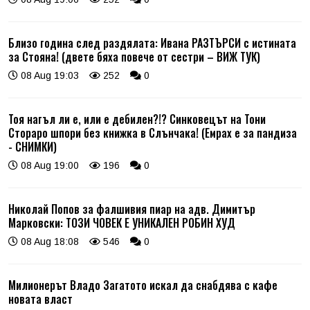
Близо година след раздялата: Ивана РАЗТЪРСИ с истината
за Стояна! (двете бяха повече от сестри – ВИЖ ТУК)
08 Aug 19:03
252
0
Тоя нагъл ли е, или е дебилен?!? Синковецът на Тони
Стораро шпори без книжка в Слънчака! (Емрах е за пандиза
- СНИМКИ)
08 Aug 19:00
196
0
Николай Попов за фалшивия пиар на адв. Димитър
Марковски: ТОЗИ ЧОВЕК Е УНИКАЛЕН РОБИН ХУД
08 Aug 18:08
546
0
Милионерът Владо Загатото искал да снабдява с кафе
новата власт