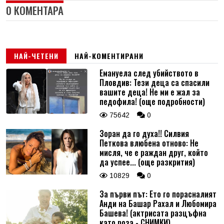
0 КОМЕНТАРА
НАЙ-ЧЕТЕНИ
НАЙ-КОМЕНТИРАНИ
Емануела след убийството в
Пловдив: Тези деца са спасили
вашите деца! Не ми е жал за
педофила! (още подробности)
75642
0
Зоран да го духа!! Силвия
Петкова влюбена отново: Не
мисля, че е раждан друг, който
да успее... (още разкрития)
10829
0
За първи път: Ето го порасналият
Анди на Башар Рахал и Любомира
Башева! (актрисата разцъфна
като роза - СНИМКИ)