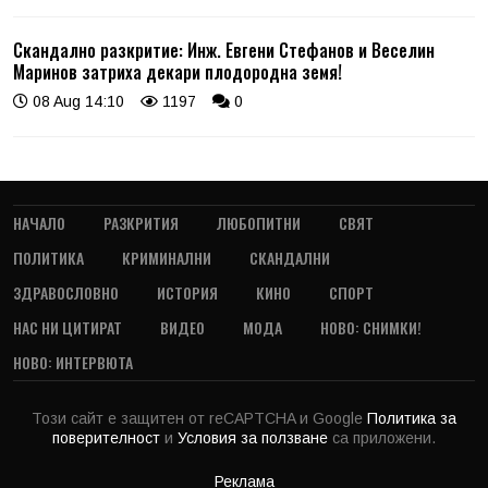
Скандално разкритие: Инж. Евгени Стефанов и Веселин
Маринов затриха декари плодородна земя!
08 Aug 14:10
1197
0
НАЧАЛО
РАЗКРИТИЯ
ЛЮБОПИТНИ
СВЯТ
ПОЛИТИКА
КРИМИНАЛНИ
СКАНДАЛНИ
ЗДРАВОСЛОВНО
ИСТОРИЯ
КИНО
СПОРТ
НАС НИ ЦИТИРАТ
ВИДЕО
МОДА
НОВО: СНИМКИ!
НОВО: ИНТЕРВЮТА
Този сайт е защитен от reCAPTCHA и Google
Политика за
поверителност
и
Условия за ползване
са приложени.
Реклама