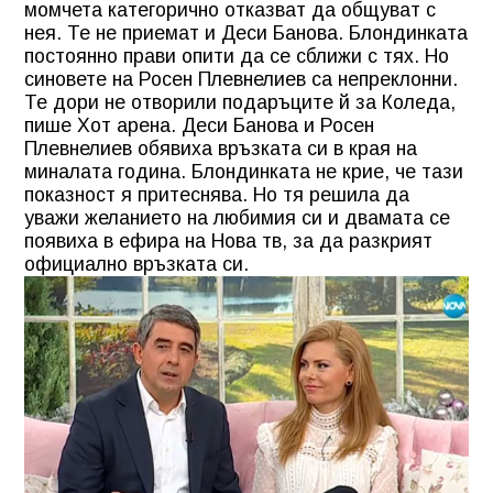
момчета категорично отказват да общуват с
нея. Те не приемат и Деси Банова. Блондинката
постоянно прави опити да се сближи с тях. Но
синовете на Росен Плевнелиев са непреклонни.
Те дори не отворили подаръците й за Коледа,
пише Хот арена. Деси Банова и Росен
Плевнелиев обявиха връзката си в края на
миналата година. Блондинката не крие, че тази
показност я притеснява. Но тя решила да
уважи желанието на любимия си и двамата се
появиха в ефира на Нова тв, за да разкрият
официално връзката си.