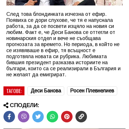
След това блондинката изчезна от ефир.
Появиха се дори слухове, че тя е напуснала
работа, за да се посвети изцяло на новия си
любим. Факт е, че Деси Банова се оттегли от
новинарския отдел и вече не съобщава
прогнозата за времето. Но периода, в който не
се изявяваше в ефир, тя всъщност е
подготвяла новата си рубрика. Любимата
бившия президент разказва историите на
българи, които са се реализирали в България и
не желаят да емигрират.
ТАГОВЕ:
Деси Банова
Росен Плевнелиев
СПОДЕЛИ: