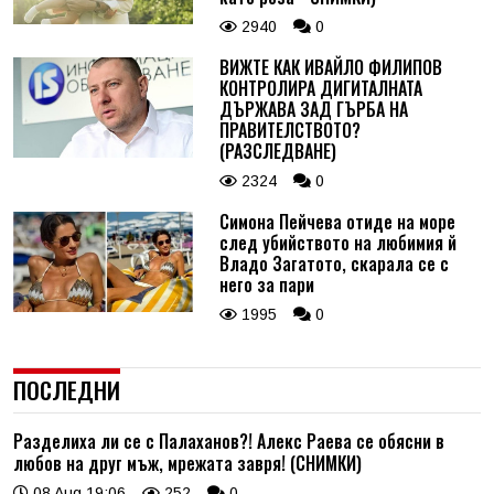
2940
0
ВИЖТЕ КАК ИВАЙЛО ФИЛИПОВ
КОНТРОЛИРА ДИГИТАЛНАТА
ДЪРЖАВА ЗАД ГЪРБА НА
ПРАВИТЕЛСТВОТО?
(РАЗСЛЕДВАНЕ)
2324
0
Симона Пейчева отиде на море
след убийството на любимия й
Владо Загатото, скарала се с
него за пари
1995
0
ПОСЛЕДНИ
Разделиха ли се с Палаханов?! Алекс Раева се обясни в
любов на друг мъж, мрежата завря! (СНИМКИ)
08 Aug 19:06
252
0