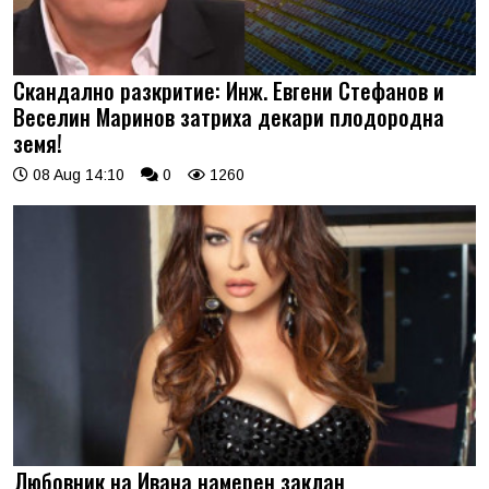
Скандално разкритие: Инж. Евгени Стефанов и
Веселин Маринов затриха декари плодородна
земя!
08 Aug 14:10
0
1260
Любовник на Ивана намерен заклан