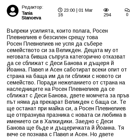
Редактор:
23:00 | 01 Mar
Tania
18
294
0
Stanoeva
Въпреки усилията, които полага, Росен
Плевнелиев е безсилен срещу това
Росен Плевнелиев не успя да събере
семейството си за Великден. Децата му от
неговата бивша съпруга категорично отказват
да се сближат с Деси Банова и дъщеря й
Йоанна. Павел и Асен саботират всеки опит от
страна на баща им да ги сближи с новото си
семейство. Поради нежеланието от страна на
наследниците на Росен Плевнелиев да се
сближат с Деси Банова, двете момчета за пръв
път няма да прекарат Великден с баща си. Те
ще останат при майка си, а Росен Плевнелиев
ще отпразнува празника с новата си любима в
имението си в Халкидики. Заедно с Деси
Банова ще бъде и дъщеричката й Йоанна. Тя
вече се познава с Павел и Асен. Но двете