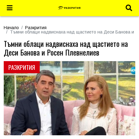
Начало
Разкрития
Тъмни облаци надвиснаха над щастието на Деси Банова и Р
Тъмни облаци надвиснаха над щастието на
Деси Банова и Росен Плевнелиев
РАЗКРИТИЯ