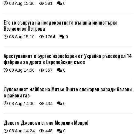
08 Aug 15:30
581
0
Ето го съпруга на неадекватната външна министърка
Велислава Петрова
08 Aug 15:10
1764
0
Арестуваният в Бургас наркобарон от Украйна ръководел 14
фабрики за дрога в Европейския съюз
08 Aug 14:50
357
0
Луксозният майбах на Митьо Очите опожарен заради балони
с райски газ
08 Aug 14:30
434
0
Дакота Джонсън стана Мерилин Монро!
08 Aug 14:24
448
0