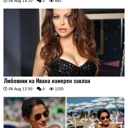
08 Aug 14:10
0
882
Любовник на Ивана намерен заклан
08 Aug 13:50
0
1155