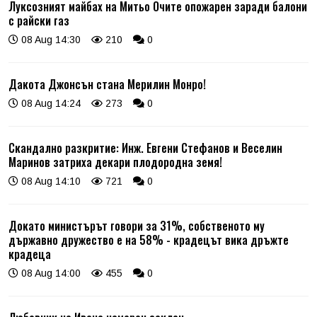
Луксозният майбах на Митьо Очите опожарен заради балони
с райски газ
08 Aug 14:30
210
0
Дакота Джонсън стана Мерилин Монро!
08 Aug 14:24
273
0
Скандално разкритие: Инж. Евгени Стефанов и Веселин
Маринов затриха декари плодородна земя!
08 Aug 14:10
721
0
Докато министърът говори за 31%, собственото му
държавно дружество е на 58% - крадецът вика дръжте
крадеца
08 Aug 14:00
455
0