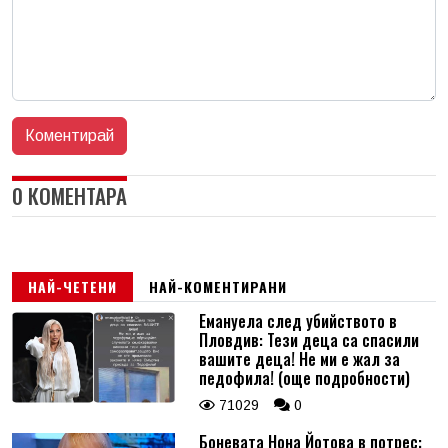
0 КОМЕНТАРА
НАЙ-ЧЕТЕНИ
НАЙ-КОМЕНТИРАНИ
Емануела след убийството в
Пловдив: Тези деца са спасили
вашите деца! Не ми е жал за
педофила! (още подробности)
71029
0
Боневата Нона Йотова в потрес: