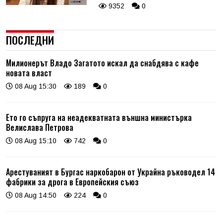
9352
0
ПОСЛЕДНИ
Милионерът Владо Загатото искал да снабдява с кафе
новата власт
08 Aug 15:30
189
0
Ето го съпруга на неадекватната външна министърка
Велислава Петрова
08 Aug 15:10
742
0
Арестуваният в Бургас наркобарон от Украйна ръководел 14
фабрики за дрога в Европейския съюз
08 Aug 14:50
224
0