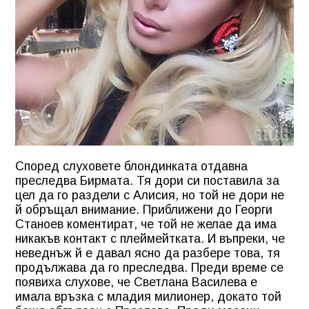
Според слуховете блондинката отдавна
преследва Бирмата. Тя дори си поставила за
цел да го раздели с Алисия, но той не дори не
й обръщал внимание. Приближени до Георги
Станоев коментират, че той не желае да има
никакъв контакт с плеймейтката. И въпреки, че
неведнъж й е давал ясно да разбере това, тя
продължава да го преследва. Преди време се
появиха слухове, че Светлана Василева е
имала връзка с младия милионер, докато той