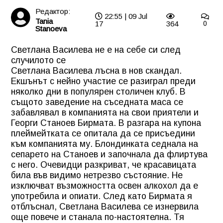
Редактор:
22:55 | 09 Jul
Tania
17
364
0
Stanoeva
Светлана Василева не е на себе си след
случилото се
Светлана Василева лъсна в нов скандал.
Екшънът с нейно участие се разиграл преди
няколко дни в популярен столичен клуб. В
същото заведение на съседната маса се
забавлявал в компанията на свои приятели и
Георги Станоев Бирмата. В разгара на купона
плеймейтката се опитала да се присъедини
към компанията му. Блондинката седнала на
сепарето на Станоев и започнала да флиртува
с него. Очевидци разкриват, че красавицата
била във видимо нетрезво състояние. Не
изключват възможността освен алкохол да е
употребила и опиати. След като Бирмата я
отблъснал, Светлана Василева се изнервила
още повече и станала по-настоятелна. Тя