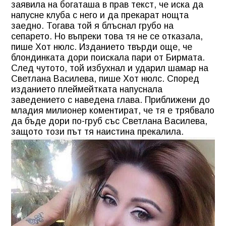
заявила на богаташа в прав текст, че иска да
напусне клуба с него и да прекарат нощта
заедно. Тогава той я блъснал грубо на
сепарето. Но въпреки това тя не се отказала,
пише Хот нюлс. Изданието твърди още, че
блондинката дори поискала пари от Бирмата.
След чутото, той избухнал и ударил шамар на
Светлана Василева, пише Хот нюлс. Според
изданието плеймейтката напуснала
заведението с наведена глава. Приближени до
младия милионер коментират, че тя е трябвало
да бъде дори по-груб със Светлана Василева,
защото този път тя наистина прекалила.