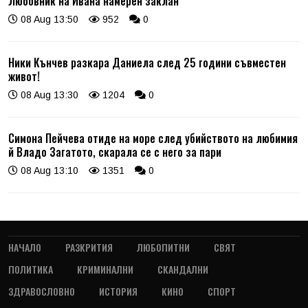
Любовник на Ивана намерен заклан
08 Aug 13:50
952
0
Ники Кънчев разкара Даниела след 25 години съвместен
живот!
08 Aug 13:30
1204
0
Симона Пейчева отиде на море след убийството на любимия
й Владо Загатото, скарала се с него за пари
08 Aug 13:10
1351
0
НАЧАЛО
РАЗКРИТИЯ
ЛЮБОПИТНИ
СВЯТ
ПОЛИТИКА
КРИМИНАЛНИ
СКАНДАЛНИ
ЗДРАВОСЛОВНО
ИСТОРИЯ
КИНО
СПОРТ