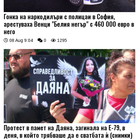
Гонка на наркодилъри с полицаи в София,
арестуваха Венци "Белия негър" с 460 000 евро в
него
08 Aug 9:04
0
1295
Протест в памет на Даяна, загинала на Е-79, в
деня, в който трябваше да е сватбата ѝ (снимки)