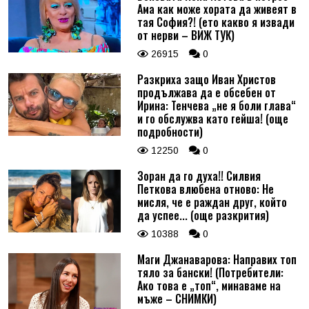
Ама как може хората да живеят в
тая София?! (ето какво я извади
от нерви – ВИЖ ТУК)
26915
0
Разкриха защо Иван Христов
продължава да е обсебен от
Ирина: Тенчева „не я боли глава“
и го обслужва като гейша! (още
подробности)
12250
0
Зоран да го духа!! Силвия
Петкова влюбена отново: Не
мисля, че е раждан друг, който
да успее... (още разкрития)
10388
0
Маги Джанаварова: Направих топ
тяло за бански! (Потребители:
Ако това е „топ“, минаваме на
мъже – СНИМКИ)