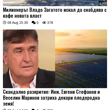
Милионерът Владо Загатото искал да снабдява с
кафе новата власт
08 Aug 15:30
0
378
Скандално разкритие: Инж. Евгени Стефанов и
Веселин Маринов затриха декари плодородна
земя!