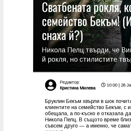
Сватбената рокля, к
семейство Бекъм! (И
снаха й?)
Никола Пелц твърди, че Ви
й рокля, но стилистите твъ
Редактор:
10:00 | 28 J
Кристина Милева
Бруклин Бекъм хвърли в шок почит
клиентите на семейство Бекъм, с 
обещала, а по-късно е отказала д
Никола Пелц. В същото време бли
съвсем друго — а именно, че сама