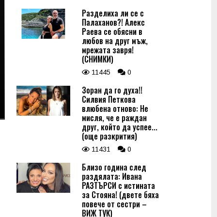
Разделиха ли се с
Палаханов?! Алекс
Раева се обясни в
любов на друг мъж,
мрежата завря!
(СНИМКИ)
11445
0
Зоран да го духа!!
Силвия Петкова
влюбена отново: Не
мисля, че е раждан
друг, който да успее...
(още разкрития)
11431
0
Близо година след
раздялата: Ивана
РАЗТЪРСИ с истината
за Стояна! (двете бяха
повече от сестри –
ВИЖ ТУК)