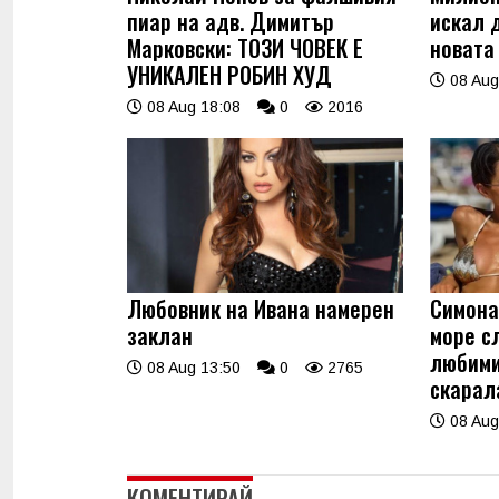
пиар на адв. Димитър
искал 
Марковски: ТОЗИ ЧОВЕК Е
новата
УНИКАЛЕН РОБИН ХУД
08 Aug
08 Aug 18:08
0
2016
Любовник на Ивана намерен
Симона
заклан
море с
любими
08 Aug 13:50
0
2765
скарала
08 Aug
КОМЕНТИРАЙ