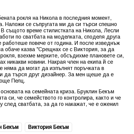
бената рокля на Никола в последния момент,
а. Наложи се съпругата ми да си търси спешно
. В същото време стилистката на Никола, Лесли
аботи по сватбата на моделката, споделя друга
се работеше повече от година. И после изведнъж
а обаче казва "Срещнах се с Виктория, за да
 рокля, взехме мерките, обсъдихме плановете си,
х никакви новини. Накрая член на екипа й се
че няма да могат да изпълнят поръчката в
жи да търся друг дизайнер. За мен щеше да е
 още Пелц.
 основата на семейната криза. Бруклин Бекъм
та си, че семейството го контролира, както и че
 след сватбата, за да го накажат, че е оженил
н Бекъм
Виктория Бекъм