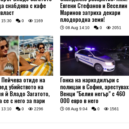
да снабдява с кафе
Евгени Стефанов и Веселин
 власт
Маринов затриха декари
плодородна земя!
 15:30
0
1169
08 Aug 14:10
0
2051
 Пейчева отиде на
Гонка на наркодилъри с
лед убийството на
полицаи в София, арестувах
я й Владо Загатото,
Венци "Белия негър" с 460
 се с него за пари
000 евро в него
 13:10
0
2296
08 Aug 9:04
0
1561