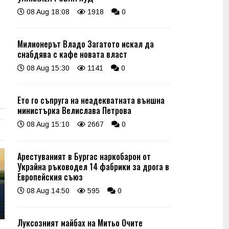
08 Aug 18:08
1918
0
Милионерът Владо Загатото искал да
снабдява с кафе новата власт
08 Aug 15:30
1141
0
Ето го съпруга на неадекватната външна
министърка Велислава Петрова
08 Aug 15:10
2667
0
Арестуваният в Бургас наркобарон от
Украйна ръководел 14 фабрики за дрога в
Европейския съюз
08 Aug 14:50
595
0
Луксозният майбах на Митьо Очите