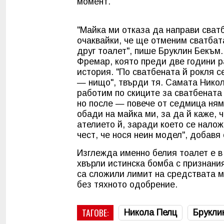
момент.
"Майка ми отказа да направи сват
очаквайки, че ще отменим сватбат
друг тоалет", пише Бруклин Бекъм
Фремар, която преди две години р
история. "По сватбената й рокля 
— нищо", твърди тя. Самата Никол
работим по скиците за сватбената
но после — повече от седмица няма
обади на майка ми, за да й каже, 
ателието й, заради което се нало
чест, че нося неин модел", добавя
Изглежда именно белия тоалет е в
хвърли истинска бомба с признания
са сложили лимит на средствата му
без тяхното одобрение.
ТАГОВЕ:
Никола Пелц
Брукли