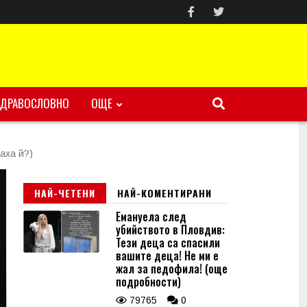
ЗДРАВОСЛОВНО
ОЩЕ
аха й?)
НАЙ-ЧЕТЕНИ
НАЙ-КОМЕНТИРАНИ
Емануела след
убийството в Пловдив:
Тези деца са спасили
вашите деца! Не ми е
жал за педофила! (още
подробности)
79765
0