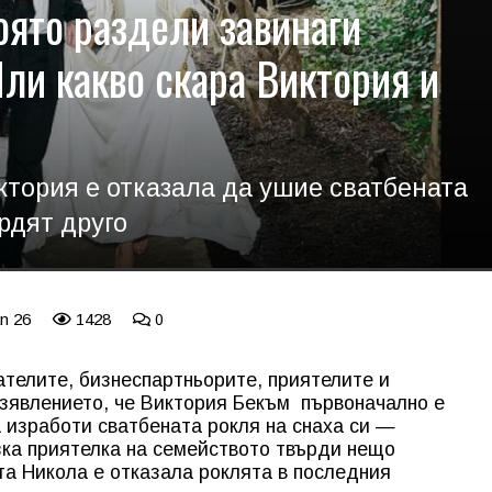
оято раздели завинаги
ли какво скара Виктория и
ктория е отказала да ушие сватбената
рдят друго
an 26
1428
0
ателите, бизнеспартньорите, приятелите и
изявлението, че Виктория Бекъм първоначално е
а изработи сватбената рокля на снаха си —
зка приятелка на семейството твърди нещо
та Никола е отказала роклята в последния