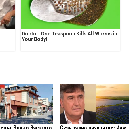
r
Doctor: One Teaspoon Kills All Worms in
Your Body!
ерът Владо Загатото
Скандално разкритие: Инж.