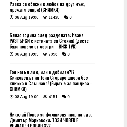
Раева се обясни в любов на друг мъж,
мрежата завря! (СНИМКИ)
08 Aug 19:06
11438
0
Близо година след раздялата: Ивана
РАЗТЪРСИ с истината за Стояна! (двете
бяха повече от сестри – ВИЖ ТУК)
08 Aug 19:03
7056
0
Тоя нагъл ли е, или е дебилен?!?
Синковецът на Тони Стораро шпори без
книжка в Слънчака! (Емрах е за пандиза -
СНИМКИ)
08 Aug 19:00
4151
0
Николай Попов за фалшивия пиар на адв.
Димитър Марковски: ТОЗИ ЧОВЕК Е
УНИКАЛЕН РОБИН ХУД