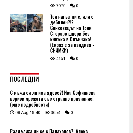
7070
0
Тоя нагъл ли е, или е
дебилен?!?
Синковецът на Тони
Стораро шпори без
книжка в Слънчака!
(Емрах е за пандиза -
СНИМКИ)
4151
0
ПОСЛЕДНИ
С мъжа си ли има ядове?! Ива Софиянска
взриви мрежата със странно признание!
(още подробности)
08 Aug 19:40
3654
0
Разделиха ли се с Палаханов?! Алекс