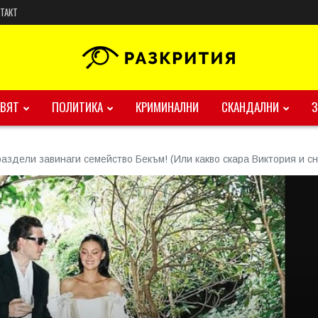
ТАКТ
ВЯТ
ПОЛИТИКА
КРИМИНАЛНИ
СКАНДАЛНИ
раздели завинаги семейство Бекъм! (Или какво скара Виктория и сн