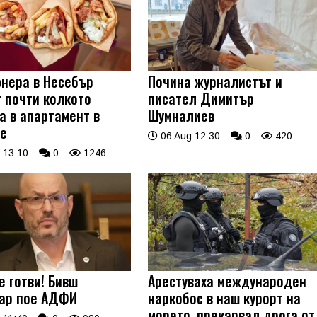
нера в Несебър
Почина журналистът и
т почти колкото
писател Димитър
а в апартамент в
Шумналиев
е
06 Aug 12:30
0
420
 13:10
0
1246
е готви! Бивш
Арестуваха международен
ар пое АДФИ
наркобос в наш курорт на
морето, прекарвал дрога от