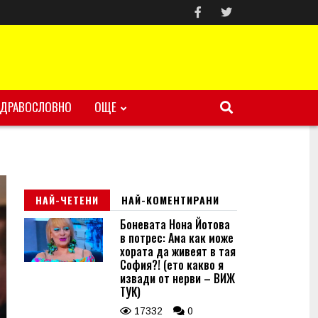
ЗДРАВОСЛОВНО
ОЩЕ
НАЙ-ЧЕТЕНИ
НАЙ-КОМЕНТИРАНИ
Боневата Нона Йотова
в потрес: Ама как може
хората да живеят в тая
София?! (ето какво я
извади от нерви – ВИЖ
ТУК)
17332
0