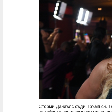
Сторми Даниълс съди Тръмп сн. Twi
че тайното споразумение гласи, че