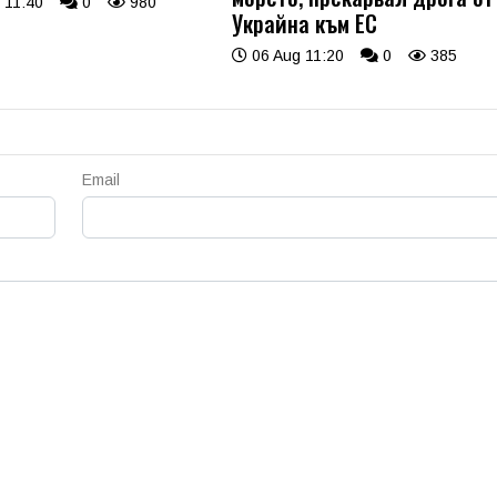
 11:40
0
980
Украйна към ЕС
06 Aug 11:20
0
385
Email