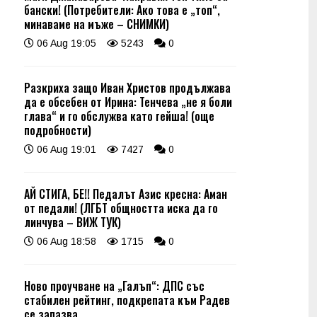
бански! (Потребители: Ако това е „топ“,
минаваме на мъже – СНИМКИ)
06 Aug 19:05
5243
0
Разкриха защо Иван Христов продължава
да е обсебен от Ирина: Тенчева „не я боли
глава“ и го обслужва като гейша! (още
подробности)
06 Aug 19:01
7427
0
АЙ СТИГА, БЕ!! Педалът Азис кресна: Аман
от педали! (ЛГБТ общността иска да го
линчува – ВИЖ ТУК)
06 Aug 18:58
1715
0
Ново проучване на „Галъп“: ДПС със
стабилен рейтинг, подкрепата към Радев
се запазва