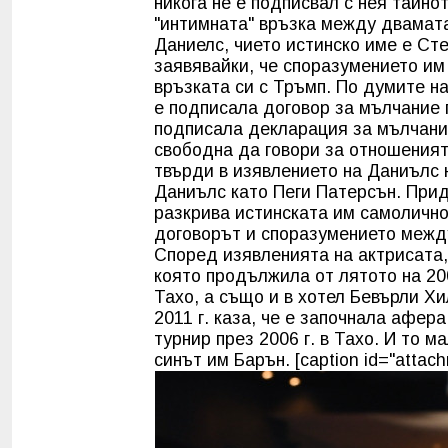
никога не е подписвал с нея тайн
"интимната" връзка между двамата.
Даниелс, чието истинско име е С
заявявайки, че споразумението им
връзката си с Тръмп. По думите н
е подписала договор за мълчание 
подписала декларация за мълчание
свободна да говори за отношеният
твърди в изявлението на Даниълс
Даниълс като Пеги Патерсън. При
разкрива истинската им самолично
договорът и споразумението между
Според изявленията на актрисата
която продължила от лятото на 20
Тахо, а също и в хотел Бевърли Хи
2011 г. каза, че е започнала афер
турнир през 2006 г. в Тахо. И то 
синът им Барън. [caption id="attach