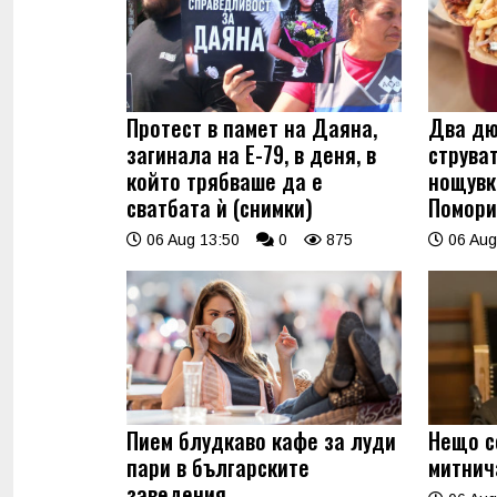
Протест в памет на Даяна,
Два дю
загинала на Е-79, в деня, в
струва
който трябваше да е
нощувк
сватбата ѝ (снимки)
Помори
06 Aug 13:50
0
875
06 Aug
Пием блудкаво кафе за луди
Нещо с
пари в българските
митнич
заведения