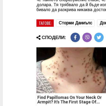
долара. Тя трябвало да й бъде изп
бивало да разкрива никаква дост
ТАГОВЕ:
Сторми Даниълс
До
СПОДЕЛИ:
Find Papillomas On Your Neck Or
Armpit? It's The First Stage Of...