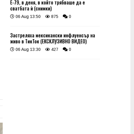
Е-79, в деня, в който трябваше да е
сватбата ѝ (снимки)
06 Aug 13:50
875
0
Застреляха мексикански инфлуенсър на
живо в ТикТок (ЕКСКЛУЗИВНО ВИДЕО)
06 Aug 13:30
427
0