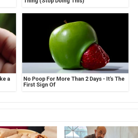
Thing (Stop Doing This)
ke a
No Poop For More Than 2 Days - It's The
First Sign Of