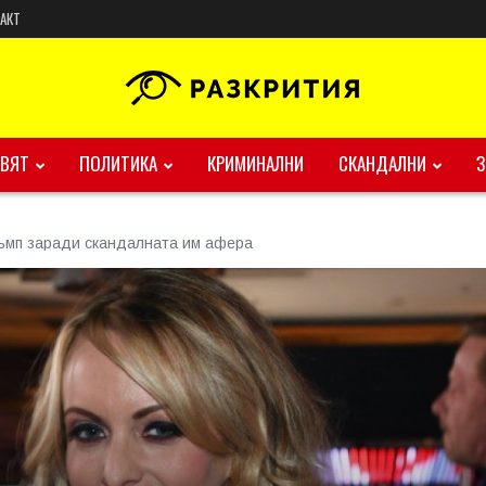
АКТ
ВЯТ
ПОЛИТИКА
КРИМИНАЛНИ
СКАНДАЛНИ
ъмп заради скандалната им афера