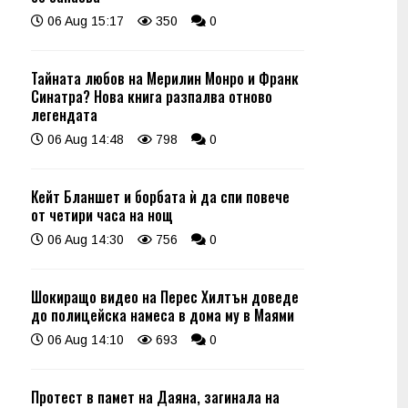
06 Aug 15:17
350
0
Тайната любов на Мерилин Монро и Франк
Синатра? Нова книга разпалва отново
легендата
06 Aug 14:48
798
0
Кейт Бланшет и борбата ѝ да спи повече
от четири часа на нощ
06 Aug 14:30
756
0
Шокиращо видео на Перес Хилтън доведе
до полицейска намеса в дома му в Маями
06 Aug 14:10
693
0
Протест в памет на Даяна, загинала на