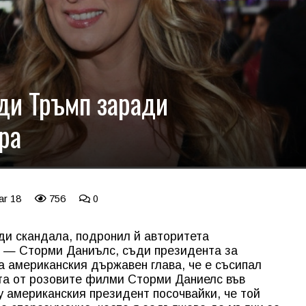
ди Тръмп заради
ра
ar 18
756
0
и скандала, подронил й авторитета
 — Сторми Даниълс, съди президента за
 американския държавен глава, че е съсипал
ата от розовите филми Сторми Даниелс във
 американския президент посочвайки, че той