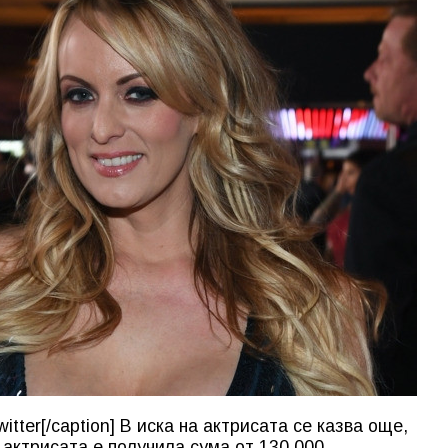
tter[/caption] В иска на актрисата се казва още,
 актрисата е получила сума от 130 000