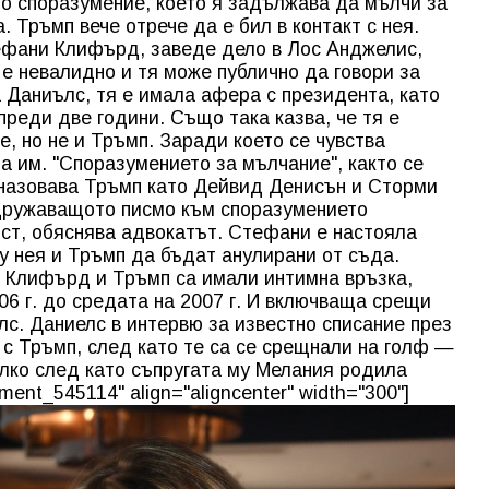
ото споразумение, което я задължава да мълчи за
 Тръмп вече отрече да е бил в контакт с нея.
тефани Клифърд, заведе дело в Лос Анджелис,
 е невалидно и тя може публично да говори за
а Даниълс, тя е имала афера с президента, като
преди две години. Също така казва, че тя е
, но не и Тръмп. Заради което се чувства
а им. "Споразумението за мълчание", както се
 назовава Тръмп като Дейвид Денисън и Сторми
дружаващото писмо към споразумението
ст, обяснява адвокатът. Стефани е настояла
 нея и Тръмп да бъдат анулирани от съда.
, Клифърд и Тръмп са имали интимна връзка,
06 г. до средата на 2007 г. И включваща срещи
лс. Даниелс в интервю за известно списание през
а с Тръмп, след като те са се срещнали на голф —
малко след като съпругата му Мелания родила
ment_545114" align="aligncenter" width="300"]