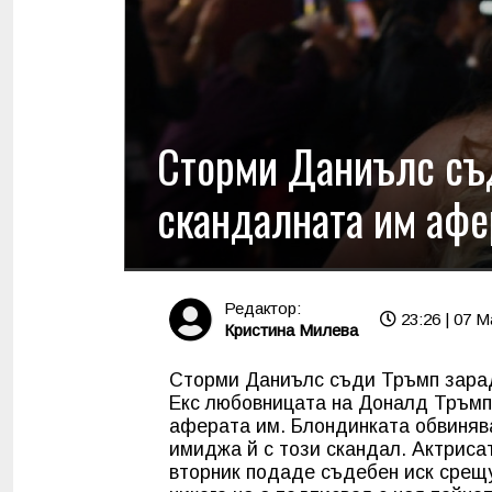
Сторми Даниълс съ
скандалната им афе
Редактор:
23:26 | 07 M
Кристина Милева
Сторми Даниълс съди Тръмп зарад
Екс любовницата на Доналд Тръмп
аферата им. Блондинката обвинява
имиджа й с този скандал. Актрис
вторник подаде съдебен иск срещу