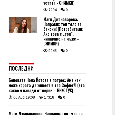
устата - СНИМКИ)
7294
0
Маги Джанаварова:
Направих топ тяло за
бански! (Потребители:
Ако това е „топ“,
минаваме на мъже –
СНИМКИ)
5243
0
ПОСЛЕДНИ
Боневата Нона Йотова в потрес: Ама как
може хората да живеят в тая София?! (ето
какво я извади от нерви – ВИЖ ТУК)
06 Aug 19:08
17318
0
Маги Джанаварова: Направих топ тяло за