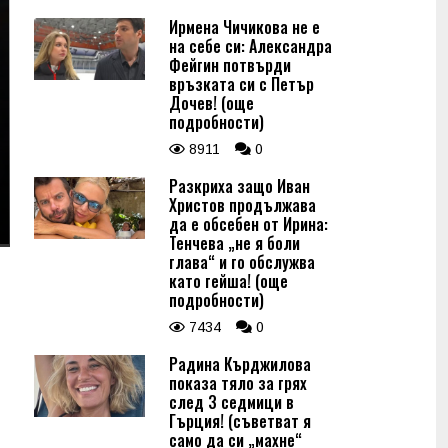
Ирмена Чичикова не е
на себе си: Александра
Фейгин потвърди
връзката си с Петър
Дочев! (още
подробности)
8911
0
Разкриха защо Иван
Христов продължава
да е обсебен от Ирина:
Тенчева „не я боли
глава“ и го обслужва
като гейша! (още
подробности)
7434
0
Радина Кърджилова
показа тяло за грях
след 3 седмици в
Гърция! (съветват я
само да си „махне“