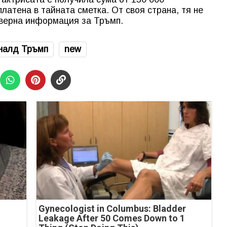
латена в тайната сметка. От своя страна, тя не
оверна информация за Тръмп.
налд Тръмп
new
Gynecologist in Columbus: Bladder
Leakage After 50 Comes Down to 1