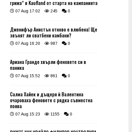
грижа“ в Kaufland от старта на кампанията
07 Aug 17:02
245
0
Дженифър Анистън отново е влюбена! Ще
звънят ли сватбени камбани?
07 Aug 16:20
987
0
Ариана Гранде хвърли феновете си в
паника
07 Aug 15:52
861
0
Салма Хайек и дъщеря ѝ Валентина
очароваха феновете с рядка съвместна
поява
07 Aug 15:23
1155
0