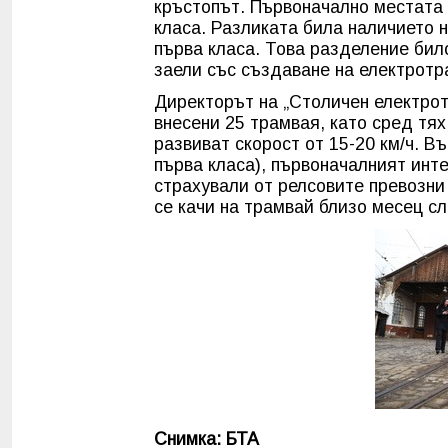
кръстопът. Първоначално местата 
класа. Разликата била наличието 
първа класа. Това разделение бил
заели със създаване на електрот
Директорът на „Столичен електротр
внесени 25 трамвая, като сред тях
развиват скорост от 15-20 км/ч. В
първа класа), първоначалният инт
страхували от релсовите превозни 
се качи на трамвай близо месец с
Снимка: БТА