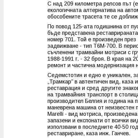
С над 209 километра релсов път (е
екологичната алтернатива на автом
обособените трасета те се доближ
По повод 125-ата годишнина от пу
бъде представена реставрираната 
номер 701. Той е произведен през 
задвижване - тип Т6М-700. В пери
съчленени трамвайни мотриси с гр
1988-1991 г. - 32 броя. В края на 
ремонт и частична модернизация 
Седемстотин и едно е уникален, з
„Трамкар” в автентичен вид, каза 
реставрация и сред другите знако
на трамвайния транспорт в столица
производител Белгия и година на 
маневрена машина от неизвестен п
Marelli - вид мотриса, произведена
запазени и експонати от всички ви
използвани в последните 40-50 год
реставриране, каза инж. Ганчев.