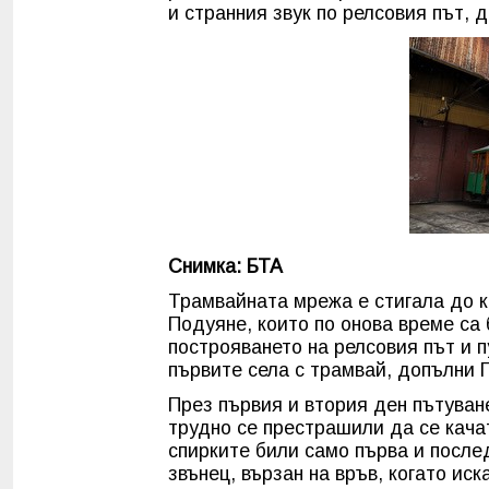
и странния звук по релсовия път, 
Снимка: БТА
Трамвайната мрежа е стигала до к
Подуяне, които по онова време са 
построяването на релсовия път и п
първите села с трамвай, допълни 
През първия и втория ден пътуван
трудно се престрашили да се кача
спирките били само първа и после
звънец, вързан на връв, когато иск