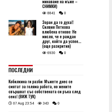
минаваме на мъже –
СНИМКИ)
8841
0
Зоран да го духа!!
Силвия Петкова
влюбена отново: Не
мисля, че е раждан
друг, който да успее...
(още разкрития)
6930
0
ПОСЛЕДНИ
Кобилкина ги разби: Мъжете днес се
смятат за голяма работа, но жените
свършват със собствената си ръка след
секс! (ВИЖ ТУК)
07 Aug 23:54
343
0