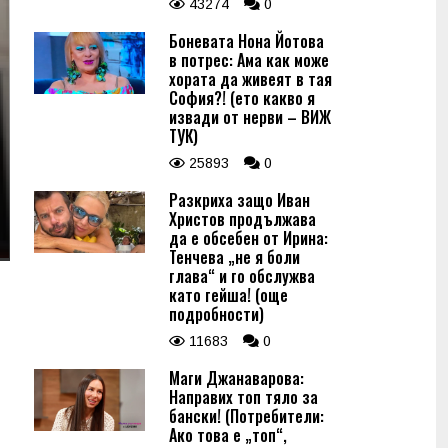
43274
0
Боневата Нона Йотова
в потрес: Ама как може
хората да живеят в тая
София?! (ето какво я
извади от нерви – ВИЖ
ТУК)
25893
0
Разкриха защо Иван
Христов продължава
да е обсебен от Ирина:
Тенчева „не я боли
глава“ и го обслужва
като гейша! (още
подробности)
11683
0
Маги Джанаварова:
Направих топ тяло за
бански! (Потребители:
Ако това е „топ“,