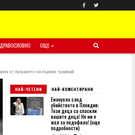
ЗДРАВОСЛОВНО
ОЩЕ
нина от пускането на първия трамвай
НАЙ-ЧЕТЕНИ
НАЙ-КОМЕНТИРАНИ
Емануела след
убийството в Пловдив:
Тези деца са спасили
вашите деца! Не ми е
жал за педофила! (още
подробности)