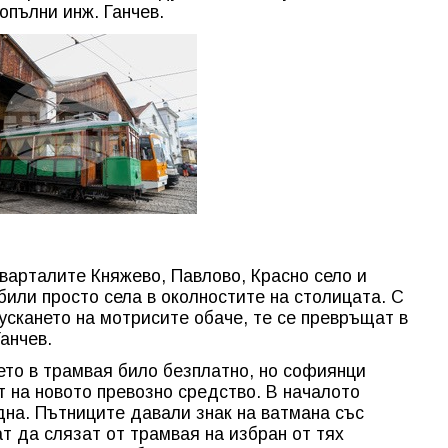
допълни инж. Ганчев.
варталите Княжево, Павлово, Красно село и
били просто села в околностите на столицата. С
ускането на мотрисите обаче, те се превръщат в
Ганчев.
ето в трамвая било безплатно, но софиянци
т на новото превозно средство. В началото
дна. Пътниците давали знак на ватмана със
ат да слязат от трамвая на избран от тях