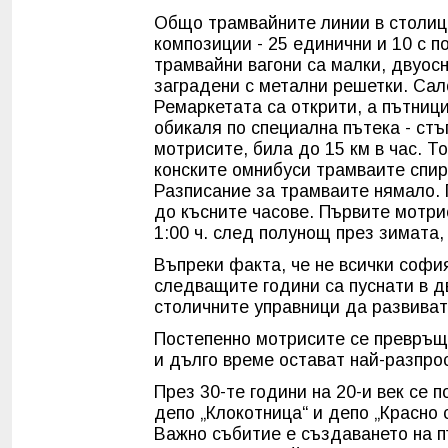
Общо трамвайните линии в столица
композиции - 25 единични и 10 с по
трамвайни вагони са малки, двуос
заградени с метални решетки. Сал
Ремаркетата са открити, а пътници
обикаля по специална пътека - стъ
мотрисите, била до 15 км в час. Т
конските омнибуси трамваите спир
Разписание за трамваите нямало. 
до късните часове. Първите мотрис
1:00 ч. след полунощ през зимата, 
Въпреки факта, че не всички софи
следващите години са пуснати в д
столичните управници да развиват
Постепенно мотрисите се превръщ
и дълго време остават най-разпро
През 30-те години на 20-и век се 
депо „Клокотница“ и депо „Красно 
Важно събитие е създаването на п