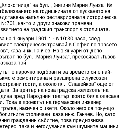
„Клокотница“ на бул. „Княгиня Мария Луиза“ №
отбелязването на годишнината от пускането на
едставена напълно реставрираната историческа
 №701, както и други знакови трамваи,
звитието на градския транспорт в столицата.
а на 1 януари 1901 г. - в 10:30 часа, след
рвият електрически трамвай в София по трасето
в", каза инж. Ганчев. На 1 януари от депо
ръгват по бул. „Мария Луиза“, прекосяват Лъвов
разказа той.
тът е нарочно подбран и за времето си е най-
ъкмо е ремонтирана и разширена с луксозен
странни гости, а около пл. "Славейков” още от
цата. За център на нова градска железопътна
адина пред Народния театър, която била опасана
и. Това е проектът на германския инженер
тръгва, накичен с цветя. Около него са току-що
бопитните столичани, каза инж. Ганчев. Но, като
вения гражданин събитие, това предизвиква
интерес, така и негодувание към шумните машини