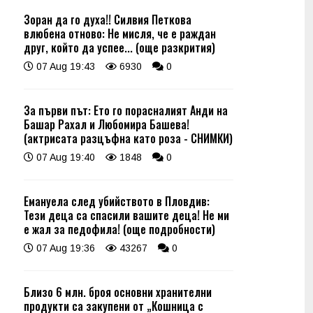
Зоран да го духа!! Силвия Петкова
влюбена отново: Не мисля, че е раждан
друг, който да успее... (още разкрития)
07 Aug 19:43
6930
0
За първи път: Ето го порасналият Анди на
Башар Рахал и Любомира Башева!
(актрисата разцъфна като роза - СНИМКИ)
07 Aug 19:40
1848
0
Емануела след убийството в Пловдив:
Тези деца са спасили вашите деца! Не ми
е жал за педофила! (още подробности)
07 Aug 19:36
43267
0
Близо 6 млн. броя основни хранителни
продукти са закупени от „Кошница с