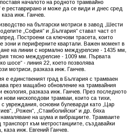
 поставя началото на родното трамвайно
 е реставрирано и може да се види и днес сред
 каза инж. Ганчев.
оизводство на български мотриси в завод „Шести
Моделите „София“ и „България“ стават част от
апред. Построени са ключови трасета, които
е зони и периферните квартали. Важен момент в
ане на линии с нормално междурелсие - 1435 мм,
фия тясно междурелсие - 1009 мм. Първата
ко шосе“ - линия 22, което позволява
рзи мотриси, разказа инж. Ганчев.
я е единственият град в България с трамваен
нава през мащабно обновление на трамвайния
 екология, разказа инж. Ганчев. През последното
и нови нископодови трамваи, които са тихи,
 с увреждания, основни булеварди като „Цар
атиев“, „Рожен“, „Стамболийски“ и др. бяха
 намаляване на шума и вибрациите. Трамваите
 транспорт към метростанциите, създавайки
 каза инж. Евгений Ганчев.