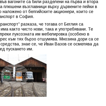
във вагоните са били разделени на първа и втора
на плюшени възглавници върху дървените пейки в
о наложено от белгийските акционери, които се
ранспорт в София.
анспорт“ разказа, че тогава от Беглия са
 има както чисто нови, така и употребявани. Те
ъпреки луксозната им мебелировка (особено в
ерес към тях бързо отшумява. Мнозина дори са се
средства, знае се, че Иван Вазов се осмелява да
лед пускането им.