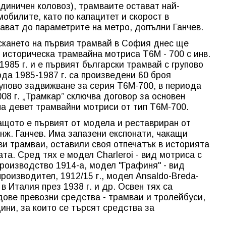
диничен коловоз), трамваите остават най-
обилите, като по капацитет и скорост в
ават до параметрите на метро, допълни Ганчев.
скането на първия трамвай в София днес ще
историческа трамвайна мотриса Т6М - 700 с инв.
1985 г. и е първият български трамвай с групово
ода 1985-1987 г. са произведени 60 броя
упово задвижване за серия Т6М-700, в периода
2008 г. „Трамкар” сключва договор за основен
на девет трамвайни мотриси от тип Т6М-700.
ащото е първият от модела и реставриран от
инж. Ганчев. Има запазени експонати, чакащи
ви трамваи, оставили своя отпечатък в историята
та. Сред тях е модел Charleroi - вид мотриса с
производство 1914-а, модел "Графиня" - вид
роизводител, 1912/15 г., модел Ansaldo-Breda-
 в Италия през 1938 г. и др. Освен тях са
дове превозни средства - трамваи и тролейбуси,
ини, за които се търсят средства за