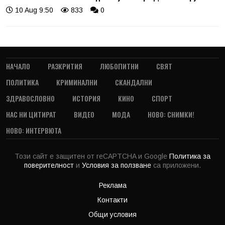
10 Aug 9:50
833
0
НАЧАЛО
РАЗКРИТИЯ
ЛЮБОПИТНИ
СВЯТ
ПОЛИТИКА
КРИМИНАЛНИ
СКАНДАЛНИ
ЗДРАВОСЛОВНО
ИСТОРИЯ
КИНО
СПОРТ
НАС НИ ЦИТИРАТ
ВИДЕО
МОДА
НОВО: СНИМКИ!
НОВО: ИНТЕРВЮТА
Този сайт е защитен от reCAPTCHA и Google
Политика за
поверителност
и
Условия за ползване
са приложени.
Реклама
Контакти
Общи условия