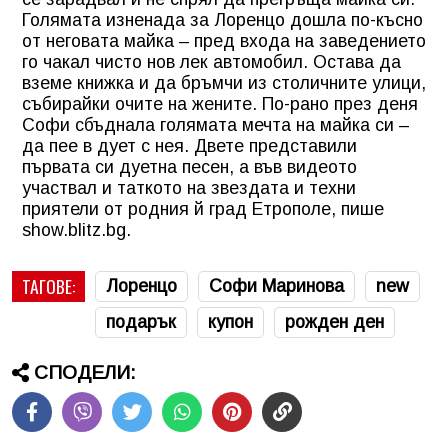
Голямата изненада за Лоренцо дошла по-късно
от неговата майка – пред входа на заведението
го чакал чисто нов лек автомобил. Остава да
вземе книжка и да бръмчи из столичните улици,
събирайки очите на жените. По-рано през деня
Софи сбъднала голямата мечта на майка си –
да пее в дует с нея. Двете представили
първата си дуетна песен, а във видеото
участвал и таткото на звездата и техни
приятели от родния й град Етрополе, пише
show.blitz.bg.
ТАГОВЕ:
Лоренцо
Софи Маринова
new
подарък
купон
рожден ден
СПОДЕЛИ: