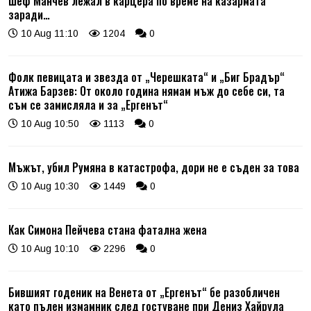
Шеф Манчев лежал в карцера по време на казармата
заради…
10 Aug 11:10
1204
0
Фолк певицата и звезда от „Черешката“ и „Биг Брадър“
Атижа Барзев: От около година нямам мъж до себе си, та
съм се замисляла и за „Ергенът“
10 Aug 10:50
1113
0
Мъжът, убил Румяна в катастрофа, дори не е съден за това
10 Aug 10:30
1449
0
Как Симона Пейчева стана фатална жена
10 Aug 10:10
2296
0
Бившият годеник на Венета от „Ергенът“ бе разобличен
като пълен измамник след гостуване при Дениз Хайрула