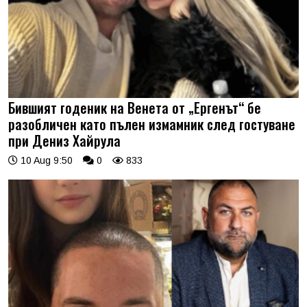
Бившият годеник на Венета от „Ергенът“ бе
разобличен като пълен измамник след гостуване
при Дениз Хайрула
10 Aug 9:50
0
833