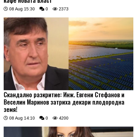
08 Aug 15:30
0
2373
Скандално разкритие: Инж. Евгени Стефанов и
Веселин Маринов затриха декари плодородна
земя!
08 Aug 14:10
0
4200