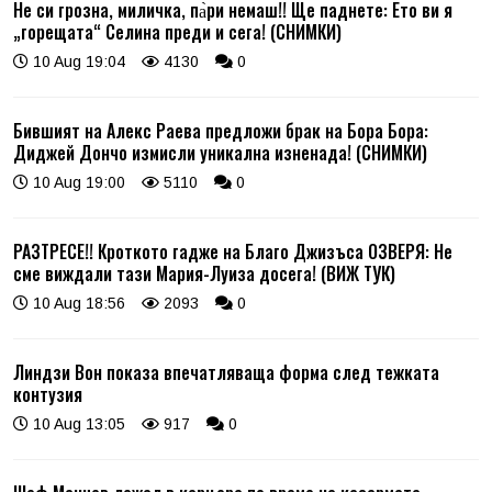
Не си грозна, миличка, па̀ри немаш!! Ще паднете: Ето ви я
„горещата“ Селина преди и сега! (СНИМКИ)
10 Aug 19:04
4130
0
Бившият на Алекс Раева предложи брак на Бора Бора:
Диджей Дончо измисли уникална изненада! (СНИМКИ)
10 Aug 19:00
5110
0
РАЗТРЕСЕ!! Кроткото гадже на Благо Джизъса ОЗВЕРЯ: Не
сме виждали тази Мария-Луиза досега! (ВИЖ ТУК)
10 Aug 18:56
2093
0
Линдзи Вон показа впечатляваща форма след тежката
контузия
10 Aug 13:05
917
0