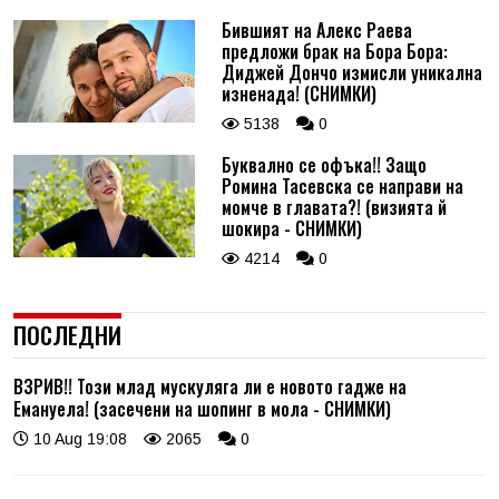
Бившият на Алекс Раева
предложи брак на Бора Бора:
Диджей Дончо измисли уникална
изненада! (СНИМКИ)
5138
0
Буквално се офъка!! Защо
Ромина Тасевска се направи на
момче в главата?! (визията й
шокира - СНИМКИ)
4214
0
ПОСЛЕДНИ
ВЗРИВ!! Този млад мускуляга ли е новото гадже на
Емануела! (засечени на шопинг в мола - СНИМКИ)
10 Aug 19:08
2065
0