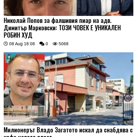
Николай Попов за фалшивия пиар на адв.
Димитър Марковски: ТОЗИ ЧОВЕК Е УНИКАЛЕН
РОБИН ХУД
08 Aug 18:08
0
5068
Милионерът Владо Загатото искал да снабдява с
кафе новата власт