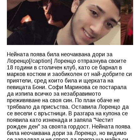
Нейната поява била неочаквана дори за
Лоренцо[/caption] Лоренцо отпразнува своите
18 години в столичен клуб, като се барнал в
марков костюм и заобиколен от най-добрите си
приятели, сред които била и щерката на
певицата Бони. Софи Маринова се постарала
да изпипа всичко за незабравимото
преживяване на своя син. По план обаче не
трябвало да присъства. Оставила Лоренцо да
се весели с връстници. В разгара на купона се
появила като изненада и запяла "Честит
рожден ден" за своята гордост. Нейната поява
била неочаквана дори за Лоренцо, но видимо
се зарадвал и не спрял да прегръща майка си.