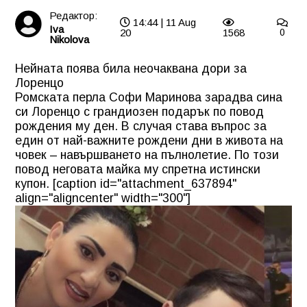
Редактор:
14:44 | 11 Aug
Iva
20
1568
0
Nikolova
Нейната поява била неочаквана дори за
Лоренцо
Ромската перла Софи Маринова зарадва сина
си Лоренцо с грандиозен подарък по повод
рождения му ден. В случая става въпрос за
един от най-важните рождени дни в живота на
човек – навършването на пълнолетие. По този
повод неговата майка му спретна истински
купон. [caption id="attachment_637894"
align="aligncenter" width="300"]