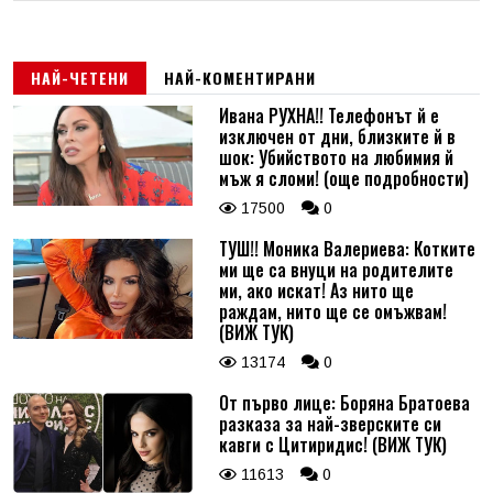
НАЙ-ЧЕТЕНИ
НАЙ-КОМЕНТИРАНИ
Ивана РУХНА!! Телефонът й е
изключен от дни, близките й в
шок: Убийството на любимия й
мъж я сломи! (още подробности)
17500
0
ТУШ!! Моника Валериева: Котките
ми ще са внуци на родителите
ми, ако искат! Аз нито ще
раждам, нито ще се омъжвам!
(ВИЖ ТУК)
13174
0
От първо лице: Боряна Братоева
разказа за най-зверските си
кавги с Цитиридис! (ВИЖ ТУК)
11613
0