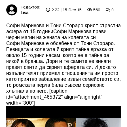
Редактор:
2:22 | 15 Dec 15
560
0
Lisa
Софи Маринова и Тони Стораро крият страстна
афера от 15 години
Софи Маринова прави
черни магии на жената на колегата си
Софи Маринова е обсебена от Тони Стораро.
Певицата и колегата й крият тайна връзка от
около 15 години насам, която не е тайна за
никой в бранша. Дори и те самите не винаги
правят опити да скрият аферата си. И докато
изпълнителят приемал отношенията им просто
като приятно забавление извън семейството си,
то ромската перла била съвсем сериозно
хлътнала по него. [caption
id="attachment_465372" align="alignright"
width="300"]