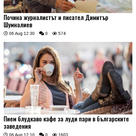
Почина журналистът и писател Димитър
Шумналиев
06 Aug 12:30
0
574
Пием блудкаво кафе за луди пари в българските
заведения
06 Aug 12:10
0
1603