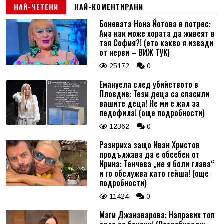
НАЙ-ЧЕТЕНИ
НАЙ-КОМЕНТИРАНИ
Боневата Нона Йотова в потрес:
Ама как може хората да живеят в
тая София?! (ето какво я извади
от нерви – ВИЖ ТУК)
25172
0
Емануела след убийството в
Пловдив: Тези деца са спасили
вашите деца! Не ми е жал за
педофила! (още подробности)
12362
0
Разкриха защо Иван Христов
продължава да е обсебен от
Ирина: Тенчева „не я боли глава“
и го обслужва като гейша! (още
подробности)
11424
0
Маги Джанаварова: Направих топ