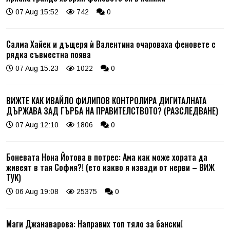
07 Aug 15:52
742
0
Салма Хайек и дъщеря ѝ Валентина очароваха феновете с
рядка съвместна поява
07 Aug 15:23
1022
0
ВИЖТЕ КАК ИВАЙЛО ФИЛИПОВ КОНТРОЛИРА ДИГИТАЛНАТА
ДЪРЖАВА ЗАД ГЪРБА НА ПРАВИТЕЛСТВОТО? (РАЗСЛЕДВАНЕ)
07 Aug 12:10
1806
0
Боневата Нона Йотова в потрес: Ама как може хората да
живеят в тая София?! (ето какво я извади от нерви – ВИЖ
ТУК)
06 Aug 19:08
25375
0
Маги Джанаварова: Направих топ тяло за бански!