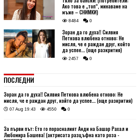
тяло за бански! (Потребители:
Ако това е „топ“, минаваме на
мъже – СНИМКИ)
8484
0
Зоран да го духа!! Силвия
Петкова влюбена отново: Не
мисля, че е раждан друг, който
да успее... (още разкрития)
2457
0
ПОСЛЕДНИ
Зоран да го духа!! Силвия Петкова влюбена отново: Не
мисля, че е раждан друг, който да успее... (още разкрития)
07 Aug 19:43
4550
0
За първи път: Ето го порасналият Анди на Башар Рахал и
Любомира Башева! (актрисата разцъфна като роза -