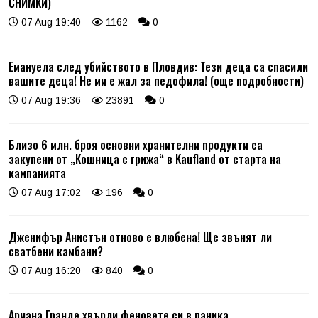
СНИМКИ)
07 Aug 19:40
1162
0
Емануела след убийството в Пловдив: Тези деца са спасили
вашите деца! Не ми е жал за педофила! (още подробности)
07 Aug 19:36
23891
0
Близо 6 млн. броя основни хранителни продукти са
закупени от „Кошница с грижа“ в Kaufland от старта на
кампанията
07 Aug 17:02
196
0
Дженифър Анистън отново е влюбена! Ще звънят ли
сватбени камбани?
07 Aug 16:20
840
0
Ариана Гранде хвърли феновете си в паника