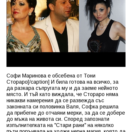
Софи Маринова е обсебена от Тони
Стораро[/caption] И била готова на всичко, за
да разкара съпругата му и да заеме нейното
място. И тъй като виждала, че Стораро няма
никакви намерения да се развежда със
законната си половинка Валя, Софка решила
да прибегне до отчаяни мерки, за да се добере
до мъжа на живота си. Според запознати
изпълнителката на "Стари рани" на няколко
пъти поръчвала на ходжи черна магия, която да