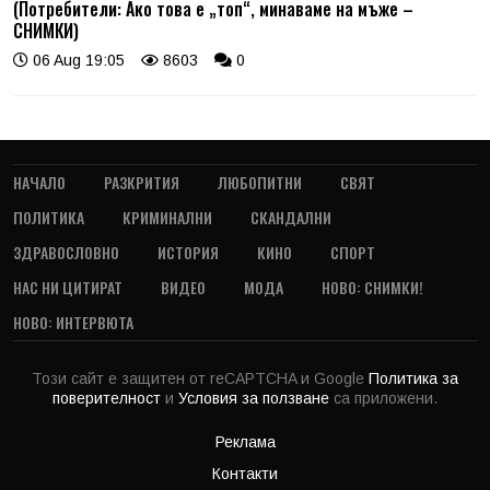
(Потребители: Ако това е „топ“, минаваме на мъже –
СНИМКИ)
06 Aug 19:05
8603
0
НАЧАЛО
РАЗКРИТИЯ
ЛЮБОПИТНИ
СВЯТ
ПОЛИТИКА
КРИМИНАЛНИ
СКАНДАЛНИ
ЗДРАВОСЛОВНО
ИСТОРИЯ
КИНО
СПОРТ
НАС НИ ЦИТИРАТ
ВИДЕО
МОДА
НОВО: СНИМКИ!
НОВО: ИНТЕРВЮТА
Този сайт е защитен от reCAPTCHA и Google
Политика за
поверителност
и
Условия за ползване
са приложени.
Реклама
Контакти