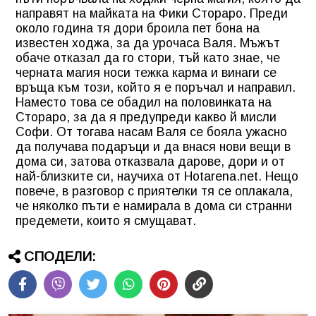
направят на майката на Фики Стораро. Преди
около година тя дори броила пет бона на
известен ходжа, за да урочаса Валя. Мъжът
обаче отказал да го стори, тъй като знае, че
черната магия носи тежка карма и винаги се
връща към този, който я е поръчал и направил.
Наместо това се обадил на половинката на
Стораро, за да я предупреди какво й мисли
Софи. От тогава насам Валя се бояла ужасно
да получава подаръци и да внася нови вещи в
дома си, затова отказвала дарове, дори и от
най-близките си, научиха от Hotarena.net. Нещо
повече, в разговор с приятелки тя се оплакала,
че няколко пъти е намирала в дома си странни
предемети, които я смущават.
СПОДЕЛИ: