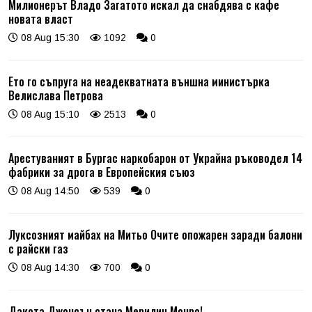
Милионерът Владо Загатото искал да снабдява с кафе
новата власт
08 Aug 15:30
1092
0
Ето го съпруга на неадекватната външна министърка
Велислава Петрова
08 Aug 15:10
2513
0
Арестуваният в Бургас наркобарон от Украйна ръководел 14
фабрики за дрога в Европейския съюз
08 Aug 14:50
539
0
Луксозният майбах на Митьо Очите опожарен заради балони
с райски газ
08 Aug 14:30
700
0
Дакота Джонсън стана Мерилин Монро!