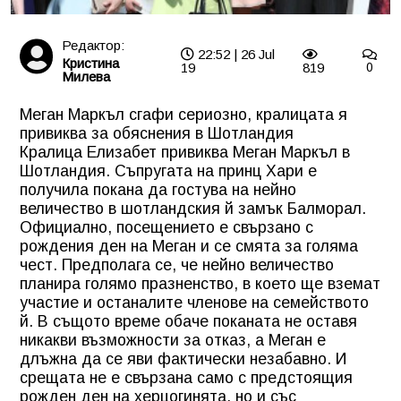
Редактор:
22:52 | 26 Jul
Кристина
19
819
0
Милева
Меган Маркъл сгафи сериозно, кралицата я
привиква за обяснения в Шотландия
Кралица Елизабет привиква Меган Маркъл в
Шотландия. Съпругата на принц Хари е
получила покана да гостува на нейно
величество в шотландския й замък Балморал.
Официално, посещението е свързано с
рождения ден на Меган и се смята за голяма
чест. Предполага се, че нейно величество
планира голямо празненство, в което ще вземат
участие и останалите членове на семейството
й. В същото време обаче поканата не оставя
никакви възможности за отказ, а Меган е
длъжна да се яви фактически незабавно. И
срещата не е свързана само с предстоящия
рожден ден на херцогинята, но и със