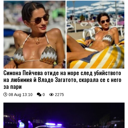
Симона Пейчева отиде на море след убийството
на любимия й Владо Загатото, скарала се с него
за пари
08 Aug 13:10
0
2275