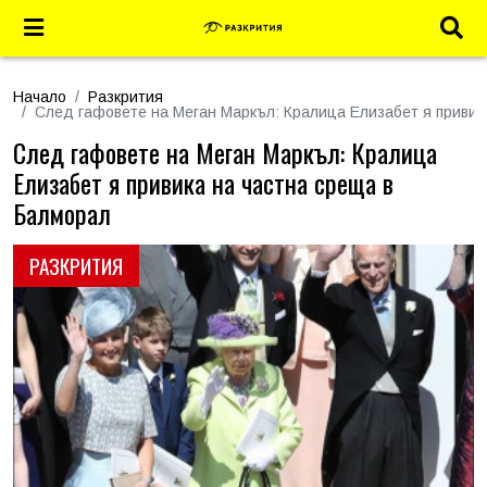
Начало
Разкрития
След гафовете на Меган Маркъл: Кралица Елизабет я привик
След гафовете на Меган Маркъл: Кралица
Елизабет я привика на частна среща в
Балморал
РАЗКРИТИЯ