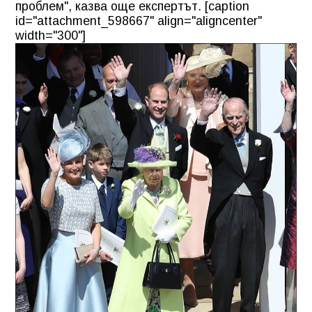
проблем", казва още експертът. [caption
id="attachment_598667" align="aligncenter"
width="300"]