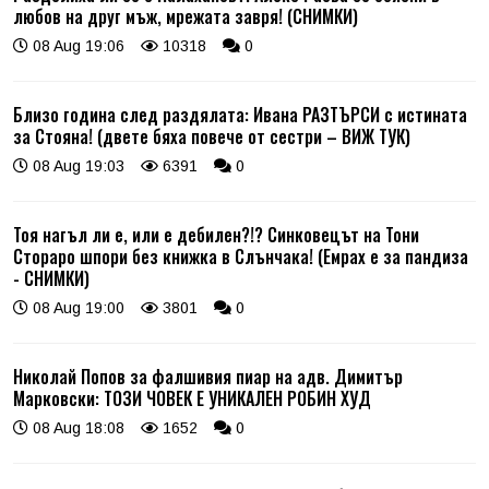
любов на друг мъж, мрежата завря! (СНИМКИ)
08 Aug 19:06
10318
0
Близо година след раздялата: Ивана РАЗТЪРСИ с истината
за Стояна! (двете бяха повече от сестри – ВИЖ ТУК)
08 Aug 19:03
6391
0
Тоя нагъл ли е, или е дебилен?!? Синковецът на Тони
Стораро шпори без книжка в Слънчака! (Емрах е за пандиза
- СНИМКИ)
08 Aug 19:00
3801
0
Николай Попов за фалшивия пиар на адв. Димитър
Марковски: ТОЗИ ЧОВЕК Е УНИКАЛЕН РОБИН ХУД
08 Aug 18:08
1652
0