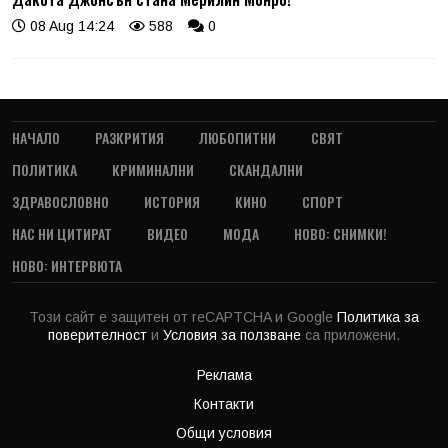
08 Aug 14:24
588
0
НАЧАЛО
РАЗКРИТИЯ
ЛЮБОПИТНИ
СВЯТ
ПОЛИТИКА
КРИМИНАЛНИ
СКАНДАЛНИ
ЗДРАВОСЛОВНО
ИСТОРИЯ
КИНО
СПОРТ
НАС НИ ЦИТИРАТ
ВИДЕО
МОДА
НОВО: СНИМКИ!
НОВО: ИНТЕРВЮТА
Този сайт е защитен от reCAPTCHA и Google
Политика за
поверителност
и
Условия за ползване
са приложени.
Реклама
Контакти
Общи условия