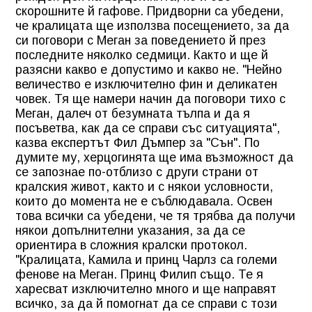
скорошните й гафове. Придворни са убедени,
че кралицата ще използва посещението, за да
си поговори с Меган за поведението й през
последните няколко седмици. Както и ще й
разясни какво е допустимо и какво не. "Нейно
величество е изключително фин и деликатен
човек. Тя ще намери начин да поговори тихо с
Меган, далеч от безумната тълпа и да я
посъветва, как да се справи със ситуацията",
казва експертът Фил Дъмпер за "Сън". По
думите му, херцогинята ще има възможност да
се запознае по-отблизо с други страни от
кралския живот, както и с някои условности,
които до момента не е съблюдавала. Освен
това всички са убедени, че тя трябва да получи
някои допълнителни указания, за да се
ориентира в сложния кралски протокол.
"Кралицата, Камила и принц Чарлз са големи
фенове на Меган. Принц Филип също. Те я
харесват изключително много и ще направят
всичко, за да й помогнат да се справи с този