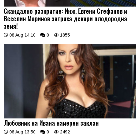
Скандално разкритие: Инж. Евгени Стефанов и
Веселин Маринов затриха декари плодородна
земя!
08 Aug 14:10
0
1855
Любовник на Ивана намерен заклан
08 Aug 13:50
0
2492