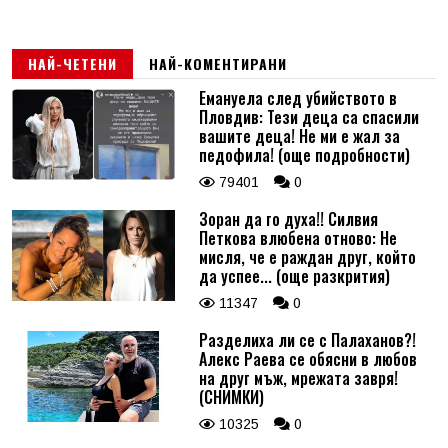
НАЙ-ЧЕТЕНИ
НАЙ-КОМЕНТИРАНИ
Емануела след убийството в
Пловдив: Тези деца са спасили
вашите деца! Не ми е жал за
педофила! (още подробности)
79401
0
Зоран да го духа!! Силвия
Петкова влюбена отново: Не
мисля, че е раждан друг, който
да успее... (още разкрития)
11347
0
Разделиха ли се с Палаханов?!
Алекс Раева се обясни в любов
на друг мъж, мрежата завря!
(СНИМКИ)
10325
0