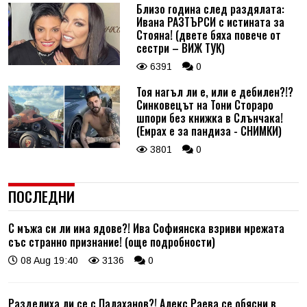
Близо година след раздялата:
Ивана РАЗТЪРСИ с истината за
Стояна! (двете бяха повече от
сестри – ВИЖ ТУК)
6391
0
Тоя нагъл ли е, или е дебилен?!?
Синковецът на Тони Стораро
шпори без книжка в Слънчака!
(Емрах е за пандиза - СНИМКИ)
3801
0
ПОСЛЕДНИ
С мъжа си ли има ядове?! Ива Софиянска взриви мрежата
със странно признание! (още подробности)
08 Aug 19:40
3136
0
Разделиха ли се с Палаханов?! Алекс Раева се обясни в