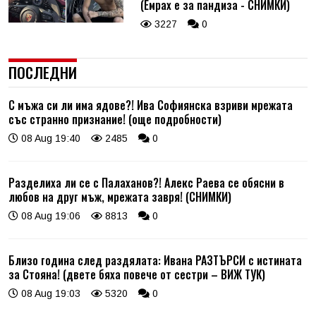
(Емрах е за пандиза - СНИМКИ)
3227
0
ПОСЛЕДНИ
С мъжа си ли има ядове?! Ива Софиянска взриви мрежата
със странно признание! (още подробности)
08 Aug 19:40
2485
0
Разделиха ли се с Палаханов?! Алекс Раева се обясни в
любов на друг мъж, мрежата завря! (СНИМКИ)
08 Aug 19:06
8813
0
Близо година след раздялата: Ивана РАЗТЪРСИ с истината
за Стояна! (двете бяха повече от сестри – ВИЖ ТУК)
08 Aug 19:03
5320
0