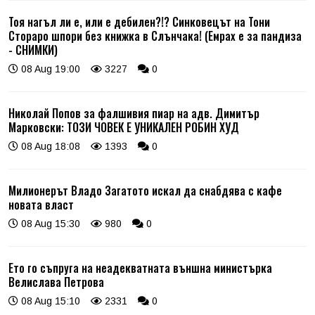
Тоя нагъл ли е, или е дебилен?!? Синковецът на Тони
Стораро шпори без книжка в Слънчака! (Емрах е за пандиза
- СНИМКИ)
08 Aug 19:00
3227
0
Николай Попов за фалшивия пиар на адв. Димитър
Марковски: ТОЗИ ЧОВЕК Е УНИКАЛЕН РОБИН ХУД
08 Aug 18:08
1393
0
Милионерът Владо Загатото искал да снабдява с кафе
новата власт
08 Aug 15:30
980
0
Ето го съпруга на неадекватната външна министърка
Велислава Петрова
08 Aug 15:10
2331
0