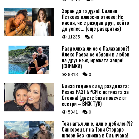
Зоран да го духа!! Силвия
Петкова влюбена отново: Не
мисля, че е раждан друг, който
да успее... (още разкрития)
11235
0
Разделиха ли се с Палаханов?!
Алекс Раева се обясни в любов
на друг мъж, мрежата завря!
(СНИМКИ)
8813
0
Близо година след раздялата:
Ивана РАЗТЪРСИ с истината за
Стояна! (двете бяха повече от
сестри – ВИЖ ТУК)
5341
0
Тоя нагъл ли е, или е дебилен?!?
Синковецът на Тони Стораро
шпори без книжка в Слънчака!