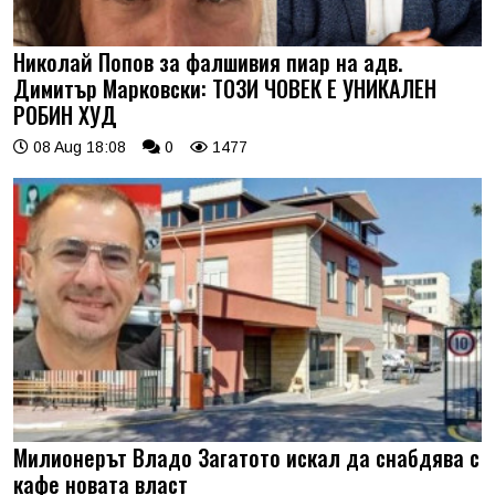
Николай Попов за фалшивия пиар на адв.
Димитър Марковски: ТОЗИ ЧОВЕК Е УНИКАЛЕН
РОБИН ХУД
08 Aug 18:08
0
1477
Милионерът Владо Загатото искал да снабдява с
кафе новата власт