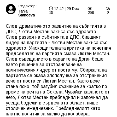
Редактор:
12:42 | 29 Dec
Tania
15
259
0
Stanoeva
След драматичното развитие на събитията в
ДПС, Лютви Местан закъса със здравето
След развоя на събитията в ДПС, бившият
лидер на партията -
Лютви Местан
закъса със
здравето. Унижощителната критика на почетния
председател на партията смаза Лютви Местан.
След съвещанието в сараите на Доган беше
взето решение за отстраняване на
политическия лидер от поста му. Сбирката на
партията се оказа злополучна за отстранения
вече от поста си Лютви Местан. Както вече
стана ясно, той загубил съзнание за кратко по
време на речта на Сокола. Чувайки казаното от
него, Лютви Местан пребледнял и започнал да
усеща бодежи в сърдечната област, пише
столичен ежедневник. Пребледнелият като
платно политик за малко да колабира.