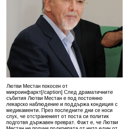
Лютви Местан покосен от
микроинфаркт[/caption] След драматичните
събития Лютви Местан е под постоянно
лекарско наблюдение и поддържа кондиция с
медикаменти. През последните дни се носи
слух, че отстраненият от поста си политик
подготвя държавен преврат. Факт е, че Лютви
Местан не получи подкрепата от нито един от