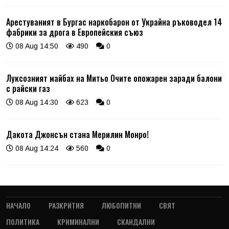
Арестуваният в Бургас наркобарон от Украйна ръководел 14
фабрики за дрога в Европейския съюз
08 Aug 14:50
490
0
Луксозният майбах на Митьо Очите опожарен заради балони
с райски газ
08 Aug 14:30
623
0
Дакота Джонсън стана Мерилин Монро!
08 Aug 14:24
560
0
НАЧАЛО
РАЗКРИТИЯ
ЛЮБОПИТНИ
СВЯТ
ПОЛИТИКА
КРИМИНАЛНИ
СКАНДАЛНИ