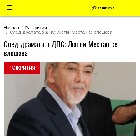
Начало
Разкрития
След драмата в ДПС: Лютви Местан се влошава
След драмата в ДПС: Лютви Местан се
влошава
РАЗКРИТИЯ