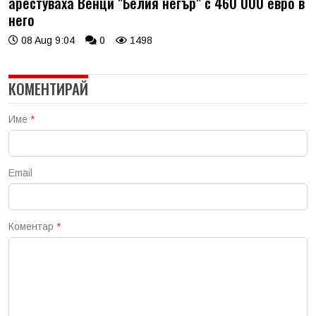
арестуваха Венци "Белия негър" с 460 000 евро в
него
08 Aug 9:04
0
1498
КОМЕНТИРАЙ
Име
*
Email
Коментар
*