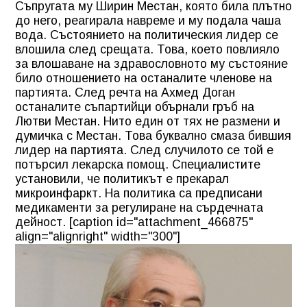
Съпругата му Ширин Местан, която била плътно
до него, реагирала навреме и му подала чаша
вода. Състоянието на политическия лидер се
влошила след срещата. Това, което повлияло
за влошаване на здравословното му състояние
било отношението на останалите членове на
партията. След речта на Ахмед Доган
останалите съпартийци обърнали гръб на
Лютви Местан. Нито един от тях не размени и
думичка с Местан. Това буквално смаза бившия
лидер на партията. След случилото се той е
потърсил лекарска помощ. Специалистите
установили, че политикът е прекарал
микроинфаркт. На политика са предписани
медикаменти за регулиране на сърдечната
дейност. [caption id="attachment_466875"
align="alignright" width="300"]