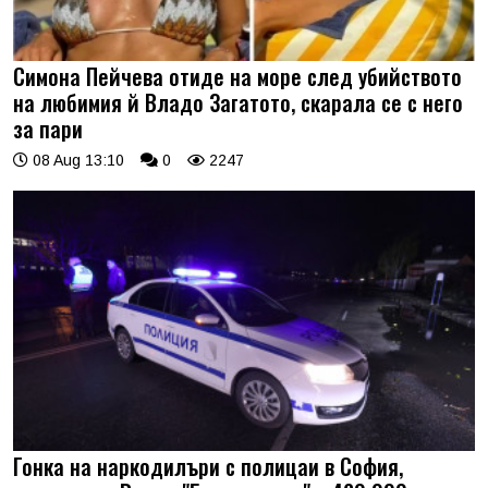
Симона Пейчева отиде на море след убийството
на любимия й Владо Загатото, скарала се с него
за пари
08 Aug 13:10
0
2247
Гонка на наркодилъри с полицаи в София,