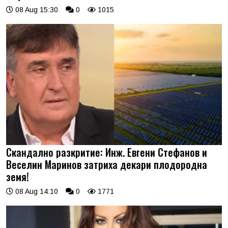
08 Aug 15:30
0
1015
Скандално разкритие: Инж. Евгени Стефанов и
Веселин Маринов затриха декари плодородна
земя!
08 Aug 14:10
0
1771