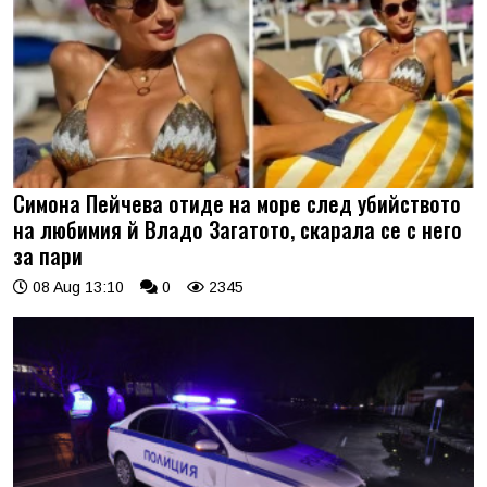
Симона Пейчева отиде на море след убийството
на любимия й Владо Загатото, скарала се с него
за пари
08 Aug 13:10
0
2345