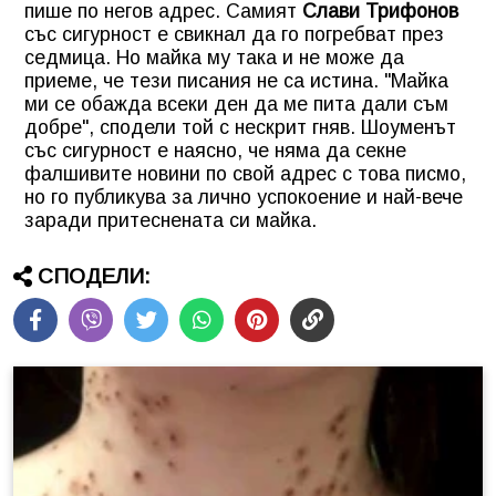
пише по негов адрес. Самият
Слави Трифонов
със сигурност е свикнал да го погребват през
седмица. Но майка му така и не може да
приеме, че тези писания не са истина.
"Майка
ми се обажда всеки ден да ме пита дали съм
добре"
, сподели той с нескрит гняв. Шоуменът
със сигурност е наясно, че няма да секне
фалшивите новини по свой адрес с това писмо,
но го публикува за лично успокоение и най-вече
заради притеснената си майка.
СПОДЕЛИ: