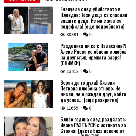
Емануела след убийството в
Пловдив: Тези деца са спасили
вашите деца! Не ми е жал за
педофила! (още подробности)
80381
0
Разделиха ли се с Палаханов?!
Алекс Раева се обясни в любов
на друг мъж, мрежата завря!
(СНИМКИ)
13412
0
Зоран да го духа!! Силвия
Петкова влюбена отново: Не
мисля, че е раждан друг, който
да успее... (още разкрития)
11655
0
Близо година след раздялата:
Ивана РАЗТЪРСИ с истината за
Стояна! (двете бяха повече от