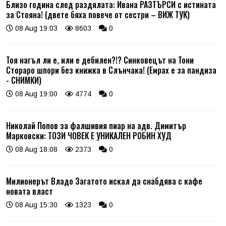
Близо година след раздялата: Ивана РАЗТЪРСИ с истината
за Стояна! (двете бяха повече от сестри – ВИЖ ТУК)
08 Aug 19:03
8603
0
Тоя нагъл ли е, или е дебилен?!? Синковецът на Тони
Стораро шпори без книжка в Слънчака! (Емрах е за пандиза
- СНИМКИ)
08 Aug 19:00
4774
0
Николай Попов за фалшивия пиар на адв. Димитър
Марковски: ТОЗИ ЧОВЕК Е УНИКАЛЕН РОБИН ХУД
08 Aug 18:08
2373
0
Милионерът Владо Загатото искал да снабдява с кафе
новата власт
08 Aug 15:30
1323
0