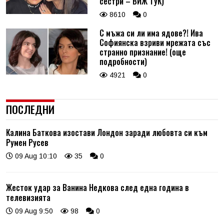
сестри – ВИЖ ТУК)
8610
0
С мъжа си ли има ядове?! Ива
Софиянска взриви мрежата със
странно признание! (още
подробности)
4921
0
ПОСЛЕДНИ
Калина Баткова изостави Лондон заради любовта си към
Румен Русев
09 Aug 10:10
35
0
Жесток удар за Ванина Недкова след една година в
телевизията
09 Aug 9:50
98
0