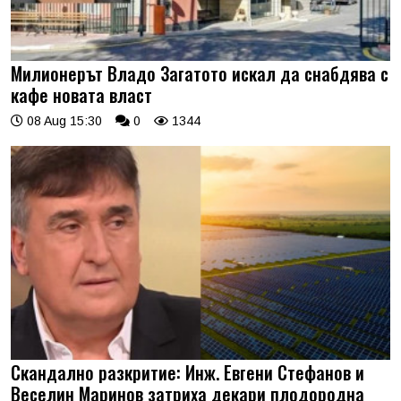
Милионерът Владо Загатото искал да снабдява с
кафе новата власт
08 Aug 15:30
0
1344
Скандално разкритие: Инж. Евгени Стефанов и
Веселин Маринов затриха декари плодородна