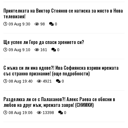
Приятелката на Виктор Стоянов се натиска за място в Нова
телевизия!
09 Aug 9:30
98
0
Ще успее ли Геро да спаси зрението си?
09 Aug 9:10
161
0
С мъжа си ли има ядове?! Ива Софиянска взриви мрежата
със странно признание! (още подробности)
08 Aug 19:40
4921
0
Разделиха ли се с Палаханов?! Алекс Раева се обясни в
любов на друг мъж, мрежата завря! (СНИМКИ)
08 Aug 19:06
13398
0