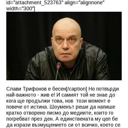
id="attachment_523763" align="alignnone"
width="300"]
Слави Трифонов е бесен[/caption] Но потвърди
най-важното - жив е! И самият той не знае до
кога ще продължи това, нов този момент е
повече от истина. Шоуменът реши да напише
кратко отворено писмо до медиите, които го
погребват през ден. А единствената му цел бе
да изрази възмущението си от всичко, което се