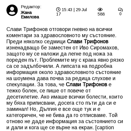
Редактор:
15:43 | 29 Jul
Жана
17
588
0
Емилова
Слави Трифонов отговори гневно на всички
коментари за здравословното му състояние.
Преди няколко седмици
Слави Трифонов
изненадващо бе заместен от Иво Сиромахов,
защото му се наложи да легне под ножа за
пореден път. Проблемите му с крака явно рязко
са се задълбочили. А липсата на подробна
информация около здравословното състояние
на шоумена дава почва за редица слухове и
спекулации. За това, че
Слави Трифонов
е
тежко болен, се пише от повече от
десетилетие. Ако имаше всички болести, които
му бяха приписвани, досега сто пъти да си е
заминал! Но, Дългия е все още тук и е
категоричен, че не бива да го отписваме. Той
отново не даде информация за състоянието си
и дали и кога ще се върне на екран. [caption