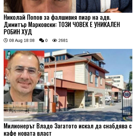
Николай Попов за фалшивия пиар на адв.
Димитър Марковски: ТОЗИ ЧОВЕК Е УНИКАЛЕН
РОБИН ХУД
08 Aug 18:08
0
2681
Милионерът Владо Загатото искал да снабдява с
кафе новата власт