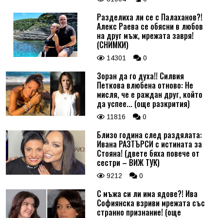
Разделиха ли се с Палаханов?!
Алекс Раева се обясни в любов
на друг мъж, мрежата завря!
(СНИМКИ)
14301
0
Зоран да го духа!! Силвия
Петкова влюбена отново: Не
мисля, че е раждан друг, който
да успее... (още разкрития)
11816
0
Близо година след раздялата:
Ивана РАЗТЪРСИ с истината за
Стояна! (двете бяха повече от
сестри – ВИЖ ТУК)
9212
0
С мъжа си ли има ядове?! Ива
Софиянска взриви мрежата със
странно признание! (още