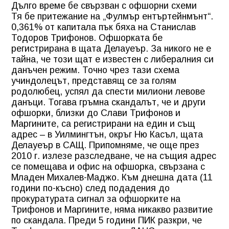
Дълго време бе свързван с офшорни схеми
Тя бе притежание на „Фулмър ентъртейнмънт“.
0,361% от капитала пък бяха на Станислав
Тодоров Трифонов. Офшорката бе
регистрирана в щата Делауеър. За никого не е
тайна, че този щат е известен с либералния си
данъчен режим. Точно чрез тази схема
учиндолецът, представящ се за голям
родолюбец, успял да спести милиони левове
данъци. Тогава гръмна скандалът, че и други
офшорки, близки до Слави Трифонов и
Маргините, са регистрирани на един и същ
адрес – в Уилмингтън, окръг Ню Касъл, щата
Делауеър в САЩ. Припомняме, че още през
2010 г. излезе разследване, че на същия адрес
се помещава и офис на офшорка, свързана с
Младен Михалев-Маджо. Към днешна дата (11
години по-късно) след подадения до
прокуратурата сигнал за офшорките на
Трифонов и Маргините, няма никакво развитие
по скандала. Преди 5 години ПИК разкри, че