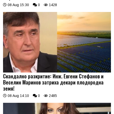
08 Aug 15:30
0
1428
Скандално разкритие: Инж. Евгени Стефанов и
Веселин Маринов затриха декари плодородна
земя!
08 Aug 14:10
0
2485