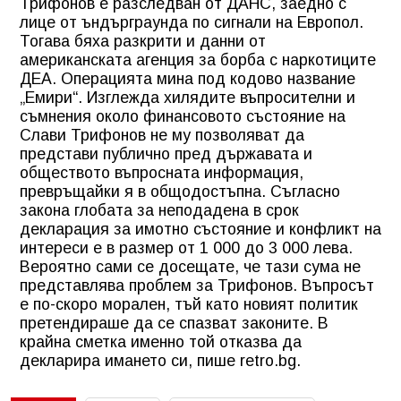
Трифонов е разследван от ДАНС, заедно с
лице от ъндърграунда по сигнали на Европол.
Тогава бяха разкрити и данни от
американската агенция за борба с наркотиците
ДЕА. Операцията мина под кодово название
„Емири“. Изглежда хилядите въпросителни и
съмнения около финансовото състояние на
Слави Трифонов не му позволяват да
представи публично пред държавата и
обществото въпросната информация,
превръщайки я в общодостъпна. Съгласно
закона глобата за неподадена в срок
декларация за имотно състояние и конфликт на
интереси е в размер от 1 000 до 3 000 лева.
Вероятно сами се досещате, че тази сума не
представлява проблем за Трифонов. Въпросът
е по-скоро морален, тъй като новият политик
претендираше да се спазват законите. В
крайна сметка именно той отказва да
декларира имането си, пише retro.bg.