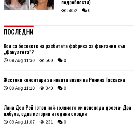
подробности)
5852
0
ПОСЛЕДНИ
Кои са босовете на разбитата фабрика за фентанил във
„Факултета“?
09 Aug 11:30
560
0
Жестоки коментари за новата визия на Ромина Тасевска
09 Aug 11:10
343
0
Лана Дел Рей готви най-голямата си изненада досега: Два
албума, една история и години емоции
09 Aug 11:07
231
0