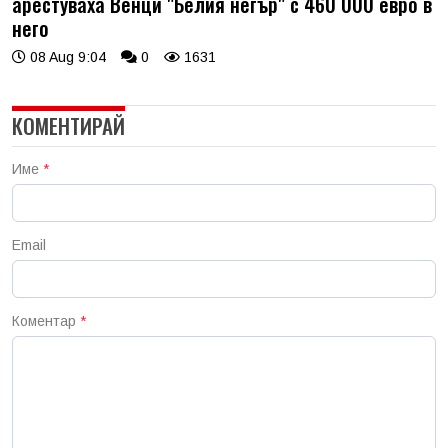
арестуваха Венци "Белия негър" с 460 000 евро в
него
08 Aug 9:04
0
1631
КОМЕНТИРАЙ
Име
*
Email
Коментар
*