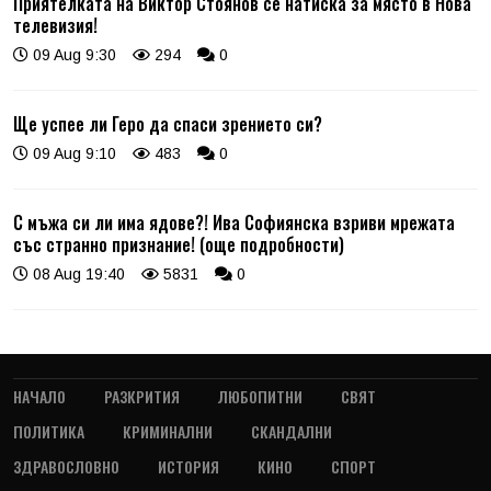
Приятелката на Виктор Стоянов се натиска за място в Нова
телевизия!
09 Aug 9:30
294
0
Ще успее ли Геро да спаси зрението си?
09 Aug 9:10
483
0
С мъжа си ли има ядове?! Ива Софиянска взриви мрежата
със странно признание! (още подробности)
08 Aug 19:40
5831
0
НАЧАЛО
РАЗКРИТИЯ
ЛЮБОПИТНИ
СВЯТ
ПОЛИТИКА
КРИМИНАЛНИ
СКАНДАЛНИ
ЗДРАВОСЛОВНО
ИСТОРИЯ
КИНО
СПОРТ