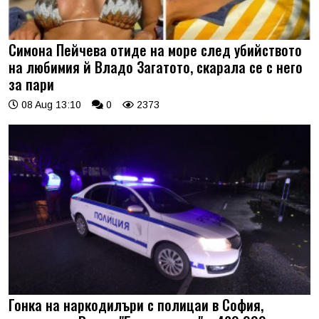
Симона Пейчева отиде на море след убийството
на любимия й Владо Загатото, скарала се с него
за пари
08 Aug 13:10
0
2373
Гонка на наркодилъри с полицаи в София,