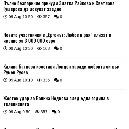
Пълно безпаричие принуди Златка Райкова и Светлана
Гущерова да ловуват заедно
09 Aug 10:50
357
0
Новите участнички в „Ергенът: Любов в рая“ влизат в
имение за 3 000 000 евро
09 Aug 10:30
168
0
Калина Баткова изостави Лондон заради любовта си към
Румен Русев
09 Aug 10:10
336
0
Жесток удар за Ванина Недкова след една година в
телевизията
09 Aug 9:50
357
0