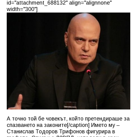
id="attachment_688132" align="alignnone"
width="300"]
А точно той бе човекът, който претендираше за
спазването на законите[/caption] Името му –
Станислав Тодоров Трифонов фигурира в