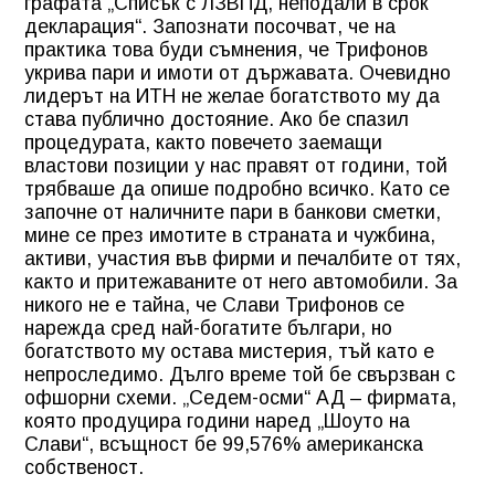
графата „Списък с ЛЗВПД, неподали в срок
декларация“. Запознати посочват, че на
практика това буди съмнения, че Трифонов
укрива пари и имоти от държавата. Очевидно
лидерът на ИТН не желае богатството му да
става публично достояние. Ако бе спазил
процедурата, както повечето заемащи
властови позиции у нас правят от години, той
трябваше да опише подробно всичко. Като се
започне от наличните пари в банкови сметки,
мине се през имотите в страната и чужбина,
активи, участия във фирми и печалбите от тях,
както и притежаваните от него автомобили. За
никого не е тайна, че Слави Трифонов се
нарежда сред най-богатите българи, но
богатството му остава мистерия, тъй като е
непроследимо. Дълго време той бе свързван с
офшорни схеми. „Седем-осми“ АД – фирмата,
която продуцира години наред „Шоуто на
Слави“, всъщност бе 99,576% американска
собственост.