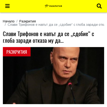
Начало
Разкрития
Слави Трифонов е напът да се „сдобие“ с глоба заради отка
Слави Трифонов е напът да се „сдобие“ с
глоба заради отказа му да…
РАЗКРИТИЯ