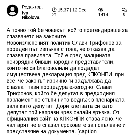
Редактор:
15:37 | 12 Dec
Iva
21
1414
0
Nikolova
А точно той бе човекът, който претендираше за
спазването на законите
Новоизлюпеният политик Слави Трифонов за
пореден път изпъкна с това, че отказва да
спазва правилата. Той е сред малцината
неизрядни бивши народни представители,
които не са благоволили да подадат
имуществена декларация пред КПКОНПИ, при
все, че законът изрично ги задължава да
спазват тази процедура ежегодно. Слави
Трифонов, който бе депутат в предходния
парламент не стъпи нито веднъж в пленарната
зала като депутат. Дори клетвата си като
депутат той направи чрез онлайн връзка. От
официалния сайт на КПКОНПИ става ясно, че
чалгарят не е спазил сроковете за попълване и
представяне на документа. [caption