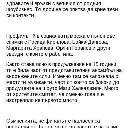
здравите й връзки с величия от родния
шоубизнес. Тя дори не се опитва да крие тези
си контакти.
Профилът й в социалната мрежа е пълен със
снимки с Росица Кирилова, Бойка Дангова,
Маргарита Хранова, Орлин Горанов и други
звезди, с които е работила.
Както стана ясно в продължение на 15 години,
тя е била част от представителния ансамбъл на
въоръжените сили. Именно там се запознала с
мастити музиканти, част от които са близки до
продуцента на шоуто Маги Халваджиян. Много
от зрителите смятат, че именно това я е
изстреляло на първото място.
Съмненията, че финалът е нагласен са
породени от факта, че предаването е на запис,