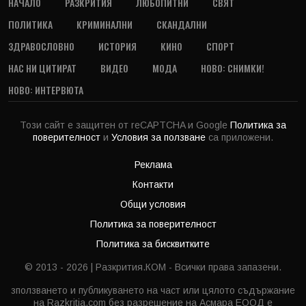
НАЧАЛО
РАЗКРИТИЯ
ЛЮБОПИТНИ
СВЯТ
ПОЛИТИКА
КРИМИНАЛНИ
СКАНДАЛНИ
ЗДРАВОСЛОВНО
ИСТОРИЯ
КИНО
СПОРТ
НАС НИ ЦИТИРАТ
ВИДЕО
МОДА
НОВО: СНИМКИ!
НОВО: ИНТЕРВЮТА
Този сайт е защитен от reCAPTCHA и Google
Политика за
поверителност
и
Условия за ползване
са приложени.
Реклама
Контакти
Общи условия
Политика за поверителност
Политика за бисквитките
© 2013 - 2026 | Разкрития.КОМ - Всички права запазени.
зползването и публикуването на част или цялото съдържание
на Razkritia.com без разрешение на Асмара ЕООД е