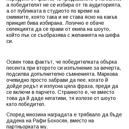
а победителят не се избира от тв аудиторията,
а от публиката в студиото по време на
снимките, която така и не става ясно на какъв
принцип бива избирана. Логично е обаче
селекцията да се прави от екипа на шоуто,
който пък се съобразява с желанията на шефа
си.
Освен това фактът, че победителката обърка
песента при второто си изпълнение за вечерта,
подсилва допълнително съмненията. Маркова
очевидно просто забрави да пее, когато й
дойде редът и изпусна цяла фраза, преди да
се включи в парчето. Странното е, че вместо
това да й даде негативи, тя излезе от шоуто
като победител.
Според мнозина наградата е трябвало да бъде
дадена на Рафи Бохосян, вместо на
партньорката му.