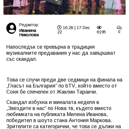
Редактор:
16:28 | 17 Dec
Иванина
22
6195
0
Николова
Напоследък се превърна в традиция
музикалните предавания у нас да завършват
със скандал.
Това се случи преди две седмици на финала на
„Гласът на България“ по
bTV
, който вместо от
Соня бе спечелен от Жаклин Таракчи.
Скандал избухна и миналата неделя в
„Звездите в нас“ по Нова тв, където вместо
любимката на публиката Милена Иванова,
победител в шоуто стана Антония Маркова.
Зрителите са категорични, че това се дължи на