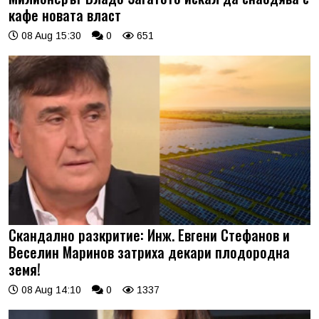
кафе новата власт
08 Aug 15:30
0
651
Скандално разкритие: Инж. Евгени Стефанов и
Веселин Маринов затриха декари плодородна
земя!
08 Aug 14:10
0
1337