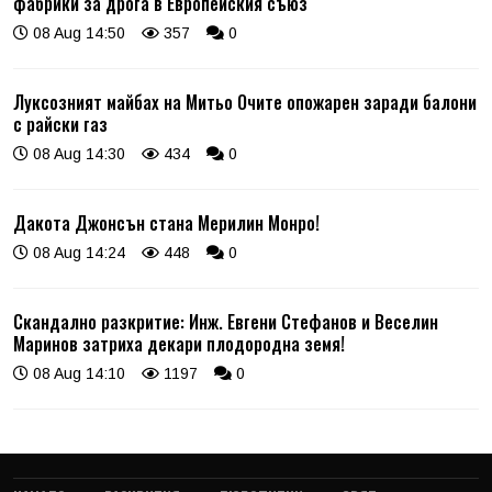
фабрики за дрога в Европейския съюз
08 Aug 14:50
357
0
Луксозният майбах на Митьо Очите опожарен заради балони
с райски газ
08 Aug 14:30
434
0
Дакота Джонсън стана Мерилин Монро!
08 Aug 14:24
448
0
Скандално разкритие: Инж. Евгени Стефанов и Веселин
Маринов затриха декари плодородна земя!
08 Aug 14:10
1197
0