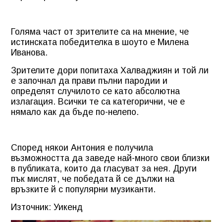
Голяма част от зрителите са на мнение, че
истинската победителка в шоуто е Милена
Иванова.
Зрителите дори попитаха Халваджиян и той ли
е започнал да прави пълни пародии и
определят случилото се като абсолютна
излагация. Всички те са категорични, че е
нямало как да бъде по-нелепо.
Според някои Антония е получила
възможността да заведе най-много свои близки
в публиката, които да гласуват за нея. Други
пък мислят, че победата й се дължи на
връзките й с популярни музиканти.
Източник: Уикенд