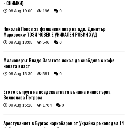
- СНИМКИ)
08 Aug 19:00
196
0
Николай Попов за фалшивия пиар на адв. Димитър
Марковски: ТОЗИ ЧОВЕК Е УНИКАЛЕН РОБИН ХУД
08 Aug 18:08
546
0
Милионерът Владо Загатото искал да снабдява с кафе
новата власт
08 Aug 15:30
581
0
Ето го съпруга на неадекватната външна министърка
Велислава Петрова
08 Aug 15:10
1764
0
Арестуваният в Бургас наркобарон от Украйна ръководел 14