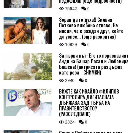
педофила! (още подробности)
75642
0
Зоран да го духа!! Силвия
Петкова влюбена отново: Не
мисля, че е раждан друг, който
да успее... (още разкрития)
10829
0
За първи път: Ето го порасналият
Анди на Башар Рахал и Любомира
Башева! (актрисата разцъфна
като роза - СНИМКИ)
2940
0
ВИЖТЕ КАК ИВАЙЛО ФИЛИПОВ
КОНТРОЛИРА ДИГИТАЛНАТА
ДЪРЖАВА ЗАД ГЪРБА НА
ПРАВИТЕЛСТВОТО?
(РАЗСЛЕДВАНЕ)
2324
0
Симона Пейчева отиде на море