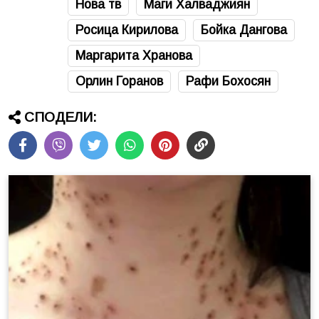
Нова тв
Маги Халваджиян
Росица Кирилова
Бойка Дангова
Маргарита Хранова
Орлин Горанов
Рафи Бохосян
СПОДЕЛИ: