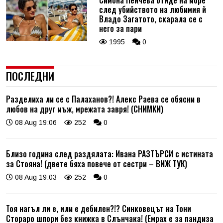
след убийството на любимия й
Владо Загатото, скарала се с
него за пари
1995
0
ПОСЛЕДНИ
Разделиха ли се с Палаханов?! Алекс Раева се обясни в
любов на друг мъж, мрежата завря! (СНИМКИ)
08 Aug 19:06
252
0
Близо година след раздялата: Ивана РАЗТЪРСИ с истината
за Стояна! (двете бяха повече от сестри – ВИЖ ТУК)
08 Aug 19:03
252
0
Тоя нагъл ли е, или е дебилен?!? Синковецът на Тони
Стораро шпори без книжка в Слънчака! (Емрах е за пандиза