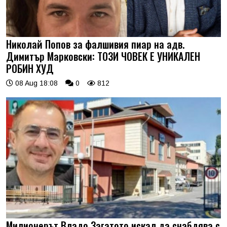
Николай Попов за фалшивия пиар на адв.
Димитър Марковски: ТОЗИ ЧОВЕК Е УНИКАЛЕН
РОБИН ХУД
08 Aug 18:08
0
812
Милионерът Владо Загатото искал да снабдява с