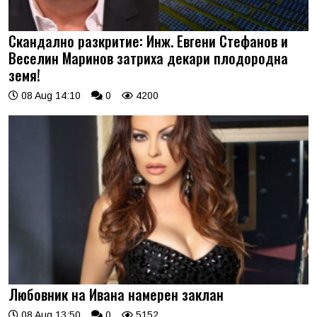
Скандално разкритие: Инж. Евгени Стефанов и
Веселин Маринов затриха декари плодородна
земя!
08 Aug 14:10
0
4200
Любовник на Ивана намерен заклан
08 Aug 13:50
0
5152