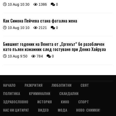
10 Aug 10:30
1386
0
Как Симона Пейчева стана фатална жена
10 Aug 10:10
2121
0
Бившият годеник на Венета от „Ергенът“ бе разобличен
като пълен измамник след гостуване при Дениз Хайрула
10 Aug 9:50
784
0
НАЧАЛО
РАЗКРИТИЯ
ЛЮБОПИТНИ
СВЯТ
ПОЛИТИКА
КРИМИНАЛНИ
СКАНДАЛНИ
ЗДРАВОСЛОВНО
ИСТОРИЯ
КИНО
СПОРТ
НАС НИ ЦИТИРАТ
ВИДЕО
МОДА
НОВО: СНИМКИ!