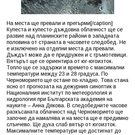
На места ще превали и прегърми[/caption]
Купеста и купесто-дъждовна облачност ще се
развие над планинските райони в западната
половина от страната в часовете следобед. Не
е изключено на отделни места да превали.
Дъждът може да е придружен и с гръмотевици.
Вятърът ще се ориентира от юг-югоизток.
Топло ще се задържи и времето с максимални
температури между 23 и 28 градуса. По
Черноморието ще остане по-хладно. Това стана
ясно от прогнозата на дежурния синоптик в
Националния институт по метеорология и
хидрология при Българската академия на
науките – Анна Дякова. В следобедните часове
разкъсаната облачност над Черноморието ще
започне да намалява и на места ще е предимно
слънчево. Ще духа слаб вятър от югоизток.
Максималните температури ще достигнат до