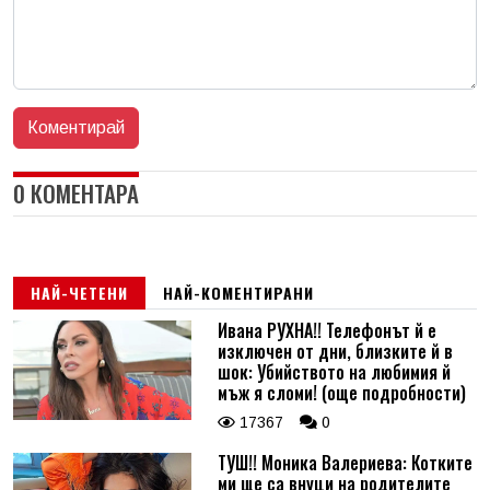
0 КОМЕНТАРА
НАЙ-ЧЕТЕНИ
НАЙ-КОМЕНТИРАНИ
Ивана РУХНА!! Телефонът й е
изключен от дни, близките й в
шок: Убийството на любимия й
мъж я сломи! (още подробности)
17367
0
ТУШ!! Моника Валериева: Котките
ми ще са внуци на родителите