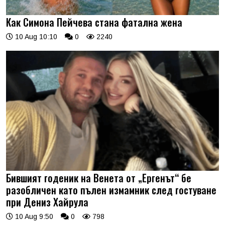
Как Симона Пейчева стана фатална жена
10 Aug 10:10
0
2240
Бившият годеник на Венета от „Ергенът“ бе
разобличен като пълен измамник след гостуване
при Дениз Хайрула
10 Aug 9:50
0
798