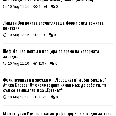
10 Aug 18:56
1554
0
Линдзи Вон показа впечатляваща форма след тежката
контузия
10 Aug 13:05
889
0
Шеф Манчев лежал в карцера по време на казармата
заради…
10 Aug 11:10
1197
0
Фолк певицата и звезда от „Черешката“ и „Биг Брадър“
Атижа Барзев: От около година нямам мъж до себе си, та
съм се замисляла и за „Ергенът“
10 Aug 10:50
1071
0
Мъжът, убил Румяна в катастрофа, дори не е съден за това