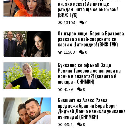
ми, ако искат! Аз нито ще
раждам, нито ще се омъжвам!
(ВИЖ ТУК)
13104
0
От първо лице: Боряна Братоева
разказа за най-зверските си
кавги с Цитиридис! (ВИЖ ТУК)
11508
0
Буквално се офъка!! Защо
Ромина Тасевска се направи на
момче в главата?! (визията й
шокира - СНИМКИ)
4179
0
Бившият на Алекс Раева
предложи брак на Бора Бора:
Диджей Дончо измисли уникална
изненада! (СНИМКИ)
3451
0