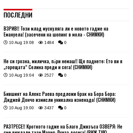
ПОСЛЕДНИ
ВЗРИВ!! Този млад мускуляга ли е новото гадже на
Емануела! (засечени на шопинг в мола - СНИМКИ)
10 Aug 19:08
1484
0
Не си грозна, миличка, па̀ри немаш!! Ще паднете: Ето ви я
„горещата“ Селина преди и сега! (СНИМКИ)
10 Aug 19:04
2527
0
Бившият на Алекс Раева предложи брак на Бора Бора:
Диджей Дончо измисли уникална изненада! (СНИМКИ)
10 Aug 19:00
3437
0
РАЗТРЕСЕ!! Кроткото гадже на Благо Джизъса ОЗВЕРЯ: Не
сме виждали тази Мария-Луиза досега! (ВИЖ ТУК)