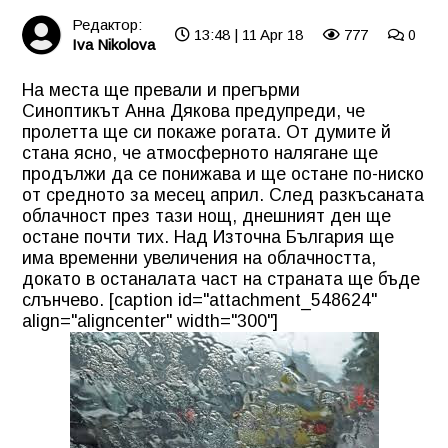
Редактор:
13:48 | 11 Apr 18
777
0
Iva Nikolova
На места ще превали и прегърми
Синоптикът Анна Дякова предупреди, че
пролетта ще си покаже рогата. От думите й
стана ясно, че атмосферното налягане ще
продължи да се понижава и ще остане по-ниско
от средното за месец април. След разкъсаната
облачност през тази нощ, днешният ден ще
остане почти тих. Над Източна България ще
има временни увеличения на облачността,
докато в останалата част на страната ще бъде
слънчево. [caption id="attachment_548624"
align="aligncenter" width="300"]