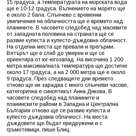
15 градуса, а температурата на морската вода
ще е 10-12 градуса. Вълнението на морето ще
е около 2 бала. Слънчево с временни
увеличения на облачността ще е времето над
планините. В часовете следобед над масивите
от западната половина на страната ще се
развие купеста и купесто-дъждовна облачност.
На отделни места ще превали и прегърми.
Вятърът ще е слаб до умерен и ще се
ориентира от юг-югозапад. На височина 1 200
метра максималната температура ще достигне
около 17 градуса, а на 2 000 метра ще е около
9 градуса. През следващите дни времето
отново ще ни зарадва с много слънчеви часове,
категорична е синоптикът Анна Дякова. В
часовете следобед над планините и
планинските райони в Западна и Централна
България отново ще се развие купеста и
купесто-дъждовна облачност. На места
дъждовете ще бъдат придружени и с
гръмотевици, пише Блиц.