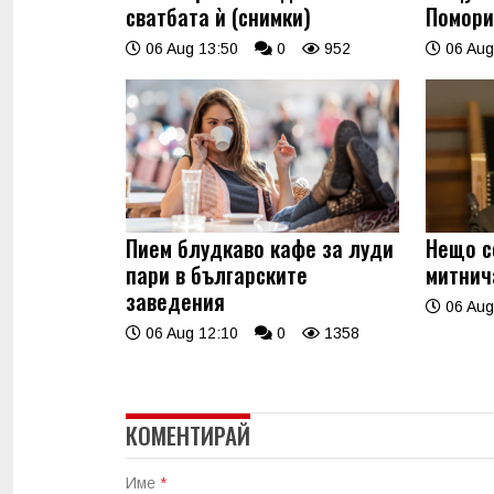
сватбата ѝ (снимки)
Помори
06 Aug 13:50
0
952
06 Aug
Пием блудкаво кафе за луди
Нещо с
пари в българските
митнич
заведения
06 Aug
06 Aug 12:10
0
1358
КОМЕНТИРАЙ
Име
*