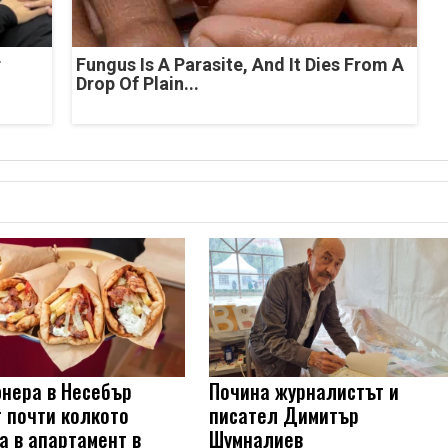
r
Fungus Is A Parasite, And It Dies From A
Drop Of Plain...
нера в Несебър
Почина журналистът и
т почти колкото
писател Димитър
а в апартамент в
Шумналиев