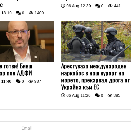
е
06 Aug 12:30
0
441
 13:10
0
1400
е готви! Бивш
Арестуваха международен
ар пое АДФИ
наркобос в наш курорт на
морето, прекарвал дрога от
 11:40
0
987
Украйна към ЕС
06 Aug 11:20
0
385
Email