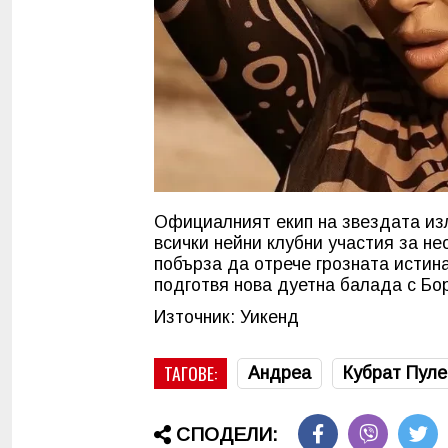
Официалният екип на звездата из
всички нейни клубни участия за н
побърза да отрече грозната истин
подготвя нова дуетна балада с Бо
Източник: Уикенд
ТАГОВЕ:
Андреа
Кубрат Пуле
СПОДЕЛИ: