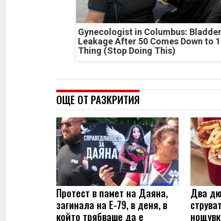
Gynecologist in Columbus: Bladde
Leakage After 50 Comes Down to 1
Thing (Stop Doing This)
ОЩЕ ОТ РАЗКРИТИЯ
Протест в памет на Даяна,
Два дю
загинала на Е-79, в деня, в
струва
който трябваше да е
нощувк