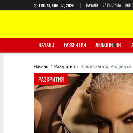
НАЧАЛО
ЗА РЕКЛАМА
КОНТ
FRIDAY, AUG 07, 2026
НАЧАЛО
РАЗКРИТИЯ
ЛЮБОПИТНИ
С
Начало
Разкрития
Шок в чалгата: Андреа се
РАЗКРИТИЯ