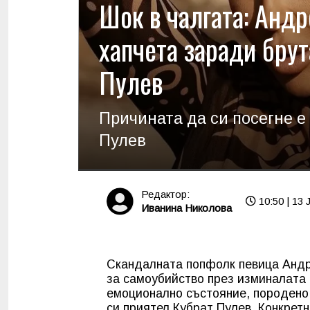
Шок в чалгата: Андр
хапчета заради бру
Пулев
Причината да си посегне е
Пулев
Редактор:
10:50 | 13 
Иванина Николова
Скандалната попфолк певица Андр
за самоубийство през изминалата 
емоционално състояние, породено
си приятел Кубрат Пулев. Конкретн