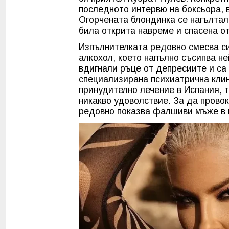
последното интервю на боксьора, 
Огорчената блондинка се нагълтала
била открита навреме и спасена от
Изпълнителката редовно смесва си
алкохол, което напълно съсипва не
вдигнали ръце от депресиите и са
специализирана психиатрична кли
принудително лечение в Испания, 
никакво удоволствие. За да прово
редовно показва фалшиви мъже в 