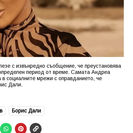
лезе с извънредно съобщение, че преустановява
еопределен период от време. Самата Андреа
а в социалните мрежи с оправданието, че
рис Дали.
в
Борис Дали