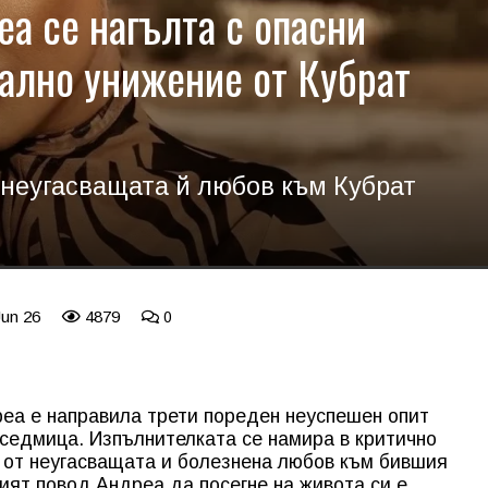
еа се нагълта с опасни
тално унижение от Кубрат
 неугасващата й любов към Кубрат
Jun 26
4879
0
еа е направила трети пореден неуспешен опит
седмица. Изпълнителката се намира в критично
 от неугасващата и болезнена любов към бившия
ият повод Андреа да посегне на живота си е