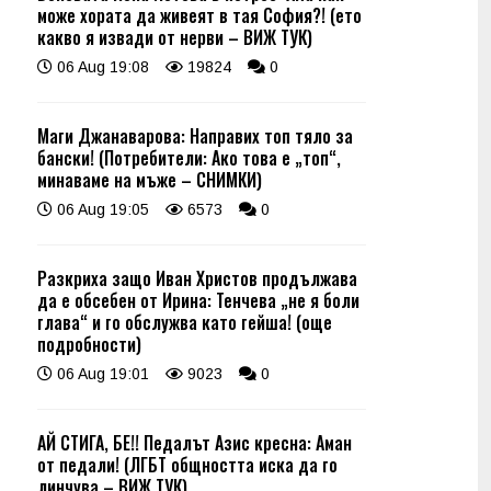
може хората да живеят в тая София?! (ето
какво я извади от нерви – ВИЖ ТУК)
06 Aug 19:08
19824
0
Маги Джанаварова: Направих топ тяло за
бански! (Потребители: Ако това е „топ“,
минаваме на мъже – СНИМКИ)
06 Aug 19:05
6573
0
Разкриха защо Иван Христов продължава
да е обсебен от Ирина: Тенчева „не я боли
глава“ и го обслужва като гейша! (още
подробности)
06 Aug 19:01
9023
0
АЙ СТИГА, БЕ!! Педалът Азис кресна: Аман
от педали! (ЛГБТ общността иска да го
линчува – ВИЖ ТУК)