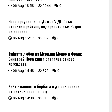
06 Aug 18:58
2044
0
Ново проучване на „Галъп“: ДПС със
стабилен рейтинг, подкрепата към Радев
се запазва
06 Aug 15:17
357
0
Тайната любов на Мерилин Монро и Франк
Синатра? Нова книга разпалва отново
легендата
06 Aug 14:48
875
0
Кейт Бланшет и борбата ѝ да спи повече
от четири часа на нощ
06 Aug 14:30
819
0