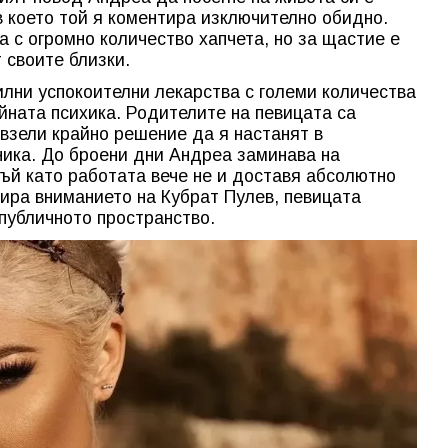
в което той я коментира изключително обидно.
 с огромно количество хапчета, но за щастие е
 своите близки.
лни успокоителни лекарства с големи количества
йната психика. Родителите на певицата са
 взели крайно решение да я настанят в
ника. До броени дни Андреа заминава на
тъй като работата вече не и доставя абсолютно
кира вниманието на Кубрат Пулев, певицата
публичното пространство.