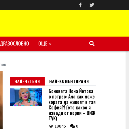
ЗДРАВОСЛОВНО
ОЩЕ
лев
НАЙ-ЧЕТЕНИ
НАЙ-КОМЕНТИРАНИ
Боневата Нона Йотова
в потрес: Ама как може
хората да живеят в тая
София?! (ето какво я
извади от нерви – ВИЖ
ТУК)
19845
0