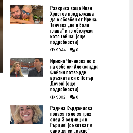
Разкриха защо Иван
Христов продължава
да е обсебен от Ирина:
Тенчева „не я боли
глава“ и го обслужва
като гейша! (още
подробности)
9044
0
Ирмена Чичикова не е
на себе си: Александра
Фейгин потвърди
връзката си с Петър
Дочев! (още
подробности)
9002
0
Радина Кърджилова
показа тяло за грях
след 3 седмици в
Гърция! (съветват я
само да си „махне“