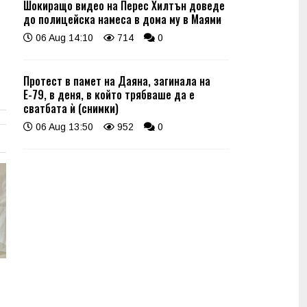
Шокиращо видео на Перес Хилтън доведе
до полицейска намеса в дома му в Маями
06 Aug 14:10
714
0
Протест в памет на Даяна, загинала на
Е-79, в деня, в който трябваше да е
сватбата ѝ (снимки)
06 Aug 13:50
952
0