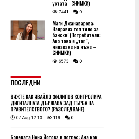
устата - СНИМКИ)
7441
0
Маги Джанаварова:
Направих топ тяло за
бански! (Потребители:
Ако това е „топ“,
минаваме на мъже –
СНИМКИ)
6573
0
ПОСЛЕДНИ
ВИЖТЕ КАК ИВАЙЛО ФИЛИПОВ КОНТРОЛИРА
ДИГИТАЛНАТА ДЪРЖАВА ЗАД ГЪРБА НА
ПРАВИТЕЛСТВОТО? (РАЗСЛЕДВАНЕ)
07 Aug 12:10
119
0
Боневата Нона Йотова в потрес: Ама как