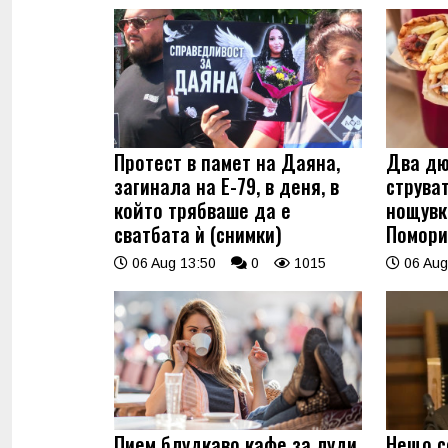
Протест в памет на Даяна,
Два дю
загинала на Е-79, в деня, в
струва
който трябваше да е
нощувк
сватбата ѝ (снимки)
Помори
06 Aug 13:50
0
1015
06 Aug
Пием блудкаво кафе за луди
Нещо с