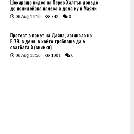
Шокиращо видео на Перес Хилтън доведе
до полицейска намеса в дома му в Маями
06 Aug 14:10
742
0
Протест в памет на Даяна, загинала на
Е-79, в деня, в който трябваше да е
сватбата ѝ (снимки)
06 Aug 13:50
1001
0