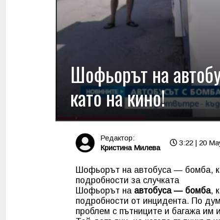
Шофьорът на автоб
като на кино!
Редактор:
3:22 | 20 Ma
Кристина Милева
Шофьорът на автобуса — бомба, к
подробности за случката
Шофьорът на
автобуса — бомба
, 
подробности от инцидента. По дум
проблем с пътниците и багажа им и