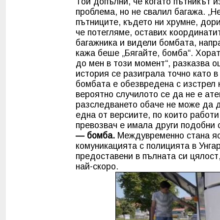
Той допълни, че когато пътникът и
проблема, но не свалил багажа. „
пътниците, където ни хрумне, дори
че потегляме, оставих координатит
багажника и видели бомбата, напр
кажа беше „Бягайте, бомба“. Хорат
до мен в този момент“, разказва 
история се разиграла точно като в
бомбата е обезвредена с изстрел 
вероятно случилото се да не е ате
разследването обаче не може да д
една от версиите, по които работ
превозвач е имала други подобни 
— бомба.
Междувременно стана ясн
комуникацията с полицията в Унга
предоставени в пълната си цялост
най-скоро.