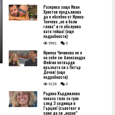
Разкриха защо Иван
Христов продължава
да е обсебен от Ирина:
Тенчева „не я боли
глава“ и го обслужва
като гейша! (още
подробности)
9961
0
Ирмена Чичикова не е
на себе си: Александра
Фейгин потвърди
връзката си с Петър
Дочев! (още
подробности)
9128
0
Радина Кърджилова
показа тяло за грях
след 3 седмици в
Гърция! (съветват я
само да си „махне“