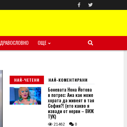
ЗДРАВОСЛОВНО
ОЩЕ
НАЙ-ЧЕТЕНИ
НАЙ-КОМЕНТИРАНИ
Боневата Нона Йотова
в потрес: Ама как може
хората да живеят в тая
София?! (ето какво я
извади от нерви – ВИЖ
ТУК)
21462
0