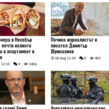
нера в Несебър
Почина журналистът и
т почти колкото
писател Димитър
а в апартамент в
Шумналиев
е
06 Aug 12:30
0
483
 13:10
0
1484
е готви! Бивш
Арестуваха международен