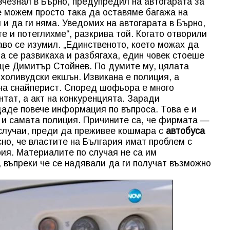
зчезнал в Бърно, предупредил на автогарата за
Не можем просто така да оставяме багажа на
 и да ги няма. Уведомих на автогарата в Бърно,
е и потеглихме“, разкрива той. Когато отворили
аво се изумил. „Единственото, което можах да
а се развикаха и разбягаха, един човек стоеше
още Димитър Стойнев. По думите му, цялата
 холивудски екшън. Извикана е полиция, а
на снайперист. Според шофьора е много
нтат, а акт на конкуренцията. Заради
аде повече информация по въпроса. Това е и
и и самата полиция. Причините са, че фирмата —
случаи, преди да преживее кошмара с
автобуса
о, че властите на България имат проблем с
рия. Материалите по случая не са им
, въпреки че се надявали да ги получат възможно