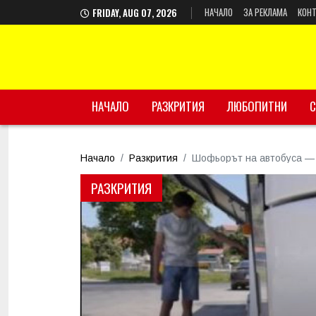
НАЧАЛО
ЗА РЕКЛАМА
КОНТ
FRIDAY, AUG 07, 2026
НАЧАЛО
РАЗКРИТИЯ
ЛЮБОПИТНИ
С
Начало
Разкрития
Шофьорът на автобуса — б
РАЗКРИТИЯ