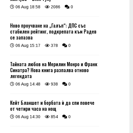
06 Aug 18:58
2086
0
Ново проучване на „Галъп“: ДПС със
стабилен рейтинг, подкрепата към Радев
се запазва
06 Aug 15:17
378
0
Тайната любов на Мерилин Монро и Франк
Синатра? Нова книга разпалва отново
легендата
06 Aug 14:48
938
0
Кейт Бланшет и борбата ѝ да спи повече
от четири часа на нощ
06 Aug 14:30
854
0