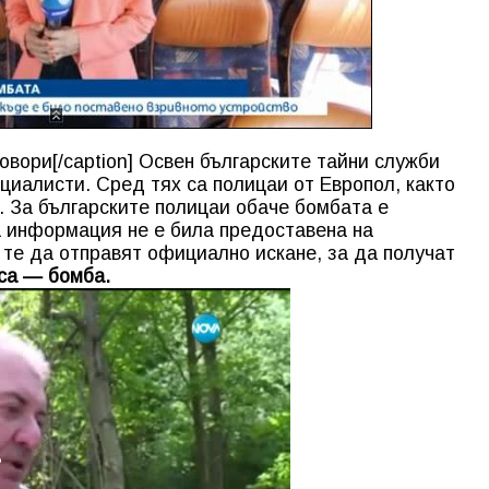
овори[/caption] Освен българските тайни служби
циалисти. Сред тях са полицаи от Европол, както
. За българските полицаи обаче бомбата е
ва информация не е била предоставена на
 те да отправят официално искане, за да получат
са — бомба.