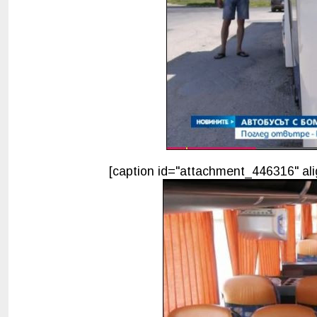
[caption id="attachment_446316" ali