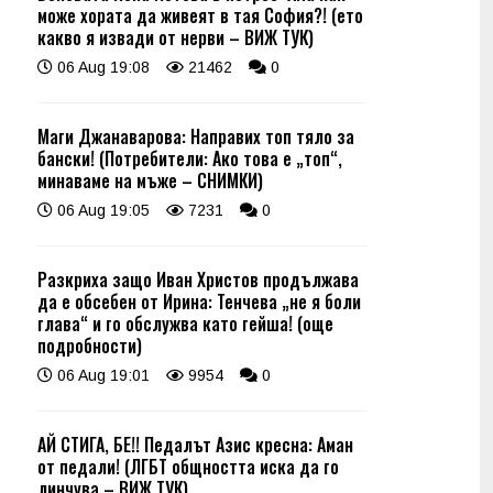
може хората да живеят в тая София?! (ето
какво я извади от нерви – ВИЖ ТУК)
06 Aug 19:08
21462
0
Маги Джанаварова: Направих топ тяло за
бански! (Потребители: Ако това е „топ“,
минаваме на мъже – СНИМКИ)
06 Aug 19:05
7231
0
Разкриха защо Иван Христов продължава
да е обсебен от Ирина: Тенчева „не я боли
глава“ и го обслужва като гейша! (още
подробности)
06 Aug 19:01
9954
0
АЙ СТИГА, БЕ!! Педалът Азис кресна: Аман
от педали! (ЛГБТ общността иска да го
линчува – ВИЖ ТУК)