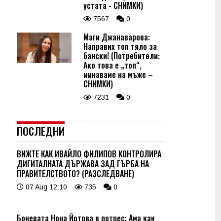
устата - СНИМКИ)
7567
0
Маги Джанаварова:
Направих топ тяло за
бански! (Потребители:
Ако това е „топ“,
минаваме на мъже –
СНИМКИ)
7231
0
ПОСЛЕДНИ
ВИЖТЕ КАК ИВАЙЛО ФИЛИПОВ КОНТРОЛИРА
ДИГИТАЛНАТА ДЪРЖАВА ЗАД ГЪРБА НА
ПРАВИТЕЛСТВОТО? (РАЗСЛЕДВАНЕ)
07 Aug 12:10
735
0
Боневата Нона Йотова в потрес: Ама как