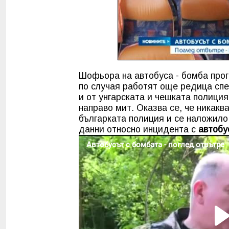
Шофьора на автобуса - бомба прог
по случая работят още редица спе
и от унгарската и чешката полиция
направо мит. Оказва се, че никак
българката полиция и се наложило
данни относно инцидента с
автобу