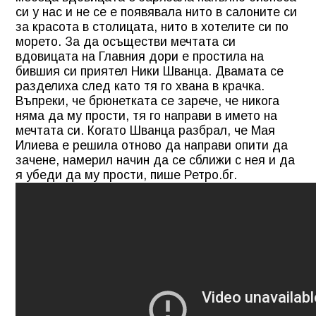
си у нас и не се е появявала нито в салоните си
за красота в столицата, нито в хотелите си по
морето. За да осъществи мечтата си
вдовицата на Главния дори е простила на
бившия си приятел Ники Шванца. Двамата се
разделиха след като тя го хвана в крачка.
Въпреки, че брюнетката се зарече, че никога
няма да му прости, тя го направи в името на
мечтата си. Когато Шванца разбрал, че Мая
Илиева е решила отново да направи опити да
зачене, намерил начин да се сближи с нея и да
я убеди да му прости, пише Ретро.бг.