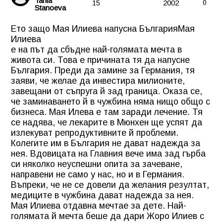
Tania
15
2002
0
Stanoeva
Ето защо Мая Илиева напусна България
Мая
Илиева
е на път да сбъдне най-голямата мечта в
живота си. Това е причината тя да напусне
България. Преди да замине за Германия, тя
заяви, че желае да инвестира милионите,
завещани от съпруга й зад граница. Оказа се,
че заминаването й в чужбина няма нищо общо с
бизнеса. Мая Илева е там заради лечение. Тя
се надява, че лекарите в Мюнхен ще успят да
излекуват репродуктивните й проблеми.
Колегите им в България не дават надежда за
нея. Вдовицата на Главния вече има зад гърба
си няколко неуспешни опита за зачеване,
направени не само у нас, но и в Германия.
Въпреки, че не се довели да желания резултат,
медиците в чужбина дават надежда за нея.
Мая Илиева отдавна мечтае за дете. Най-
голямата й мечта беше да дари Жоро Илиев с