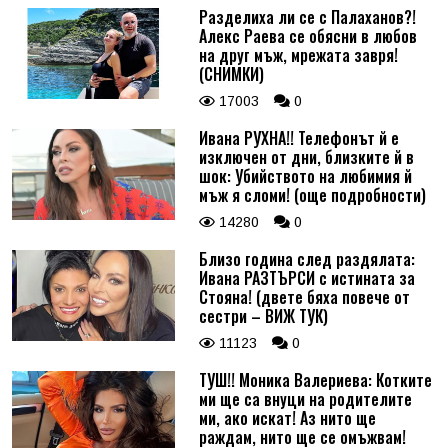
Разделиха ли се с Палаханов?!
Алекс Раева се обясни в любов
на друг мъж, мрежата завря!
(СНИМКИ)
17003
0
Ивана РУХНА!! Телефонът й е
изключен от дни, близките й в
шок: Убийството на любимия й
мъж я сломи! (още подробности)
14280
0
Близо година след раздялата:
Ивана РАЗТЪРСИ с истината за
Стояна! (двете бяха повече от
сестри – ВИЖ ТУК)
11123
0
ТУШ!! Моника Валериева: Котките
ми ще са внуци на родителите
ми, ако искат! Аз нито ще
раждам, нито ще се омъжвам!