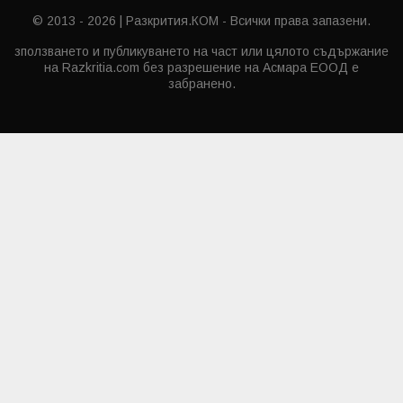
© 2013 - 2026 | Разкрития.КОМ - Всички права запазени.
зползването и публикуването на част или цялото съдържание
на Razkritia.com без разрешение на Асмара ЕООД е
забранено.