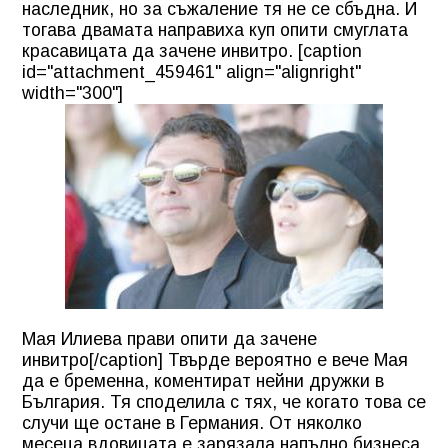
наследник, но за съжаление тя не се сбъдна. И
тогава двамата направиха куп опити смуглата
красавицата да зачене инвитро. [caption
id="attachment_459461" align="alignright"
width="300"]
Мая Илиева прави опити да зачене
инвитро[/caption] Твърде вероятно е вече Мая
да е бременна, коментират нейни дружки в
България. Тя споделила с тях, че когато това се
случи ще остане в Германия. От няколко
месеца вдовицата е зарязала напълно бизнеса