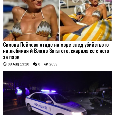
Симона Пейчева отиде на море след убийството
на любимия й Владо Загатото, скарала се с него
за пари
08 Aug 13:10
0
2639