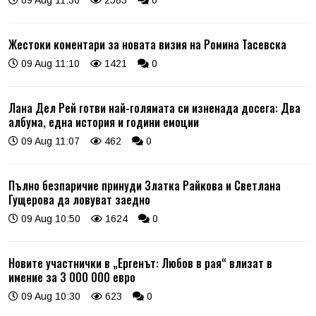
Жестоки коментари за новата визия на Ромина Тасевска
09 Aug 11:10
1421
0
Лана Дел Рей готви най-голямата си изненада досега: Два
албума, една история и години емоции
09 Aug 11:07
462
0
Пълно безпаричие принуди Златка Райкова и Светлана
Гущерова да ловуват заедно
09 Aug 10:50
1624
0
Новите участнички в „Ергенът: Любов в рая“ влизат в
имение за 3 000 000 евро
09 Aug 10:30
623
0