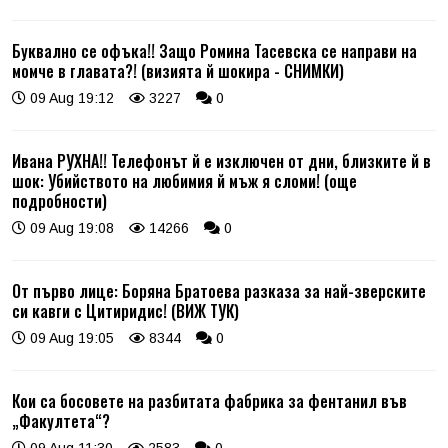
Буквално се офъка!! Защо Ромина Тасевска се направи на
момче в главата?! (визията й шокира - СНИМКИ)
09 Aug 19:12
3227
0
Ивана РУХНА!! Телефонът й е изключен от дни, близките й в
шок: Убийството на любимия й мъж я сломи! (още
подробности)
09 Aug 19:08
14266
0
От първо лице: Боряна Братоева разказа за най-зверските
си кавги с Цитиридис! (ВИЖ ТУК)
09 Aug 19:05
8344
0
Кои са босовете на разбитата фабрика за фентанил във
„Факултета“?
09 Aug 11:30
2583
0