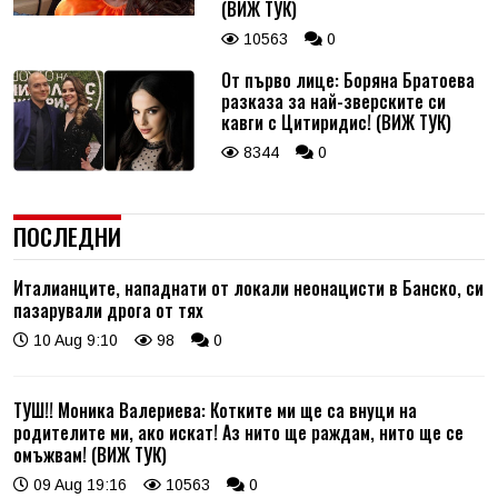
(ВИЖ ТУК)
10563
0
От първо лице: Боряна Братоева
разказа за най-зверските си
кавги с Цитиридис! (ВИЖ ТУК)
8344
0
ПОСЛЕДНИ
Италианците, нападнати от локали неонацисти в Банско, си
пазарували дрога от тях
10 Aug 9:10
98
0
ТУШ!! Моника Валериева: Котките ми ще са внуци на
родителите ми, ако искат! Аз нито ще раждам, нито ще се
омъжвам! (ВИЖ ТУК)
09 Aug 19:16
10563
0