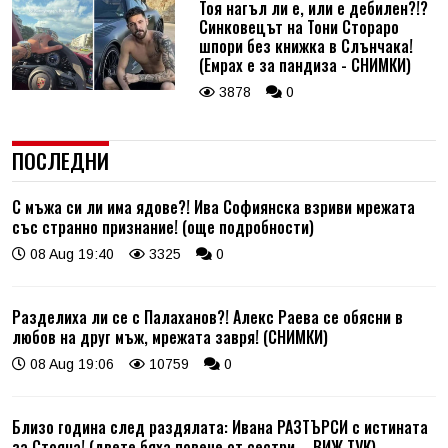
Тоя нагъл ли е, или е дебилен?!?
Синковецът на Тони Стораро
шпори без книжка в Слънчака!
(Емрах е за пандиза - СНИМКИ)
3878
0
ПОСЛЕДНИ
С мъжа си ли има ядове?! Ива Софиянска взриви мрежата
със странно признание! (още подробности)
08 Aug 19:40
3325
0
Разделиха ли се с Палаханов?! Алекс Раева се обясни в
любов на друг мъж, мрежата завря! (СНИМКИ)
08 Aug 19:06
10759
0
Близо година след раздялата: Ивана РАЗТЪРСИ с истината
за Стояна! (двете бяха повече от сестри – ВИЖ ТУК)