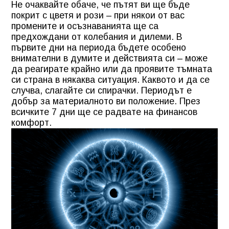
Не очаквайте обаче, че пътят ви ще бъде
покрит с цветя и рози – при някои от вас
промените и осъзнаванията ще са
предхождани от колебания и дилеми. В
първите дни на периода бъдете особено
внимателни в думите и действията си – може
да реагирате крайно или да проявите тъмната
си страна в някаква ситуация. Каквото и да се
случва, слагайте си спирачки. Периодът е
добър за материалното ви положение. През
всичките 7 дни ще се радвате на финансов
комфорт.