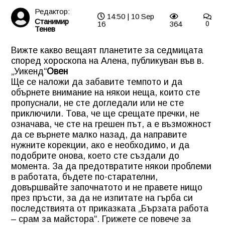
Редактор:
14:50 | 10 Sep
Станимир
16
364
0
Тенев
Вижте какво вещаят планетите за седмицата
според хороскопа на Алена, публикуван във в.
„Уикенд“
Овен
Ще се наложи да забавите темпото и да
обърнете внимание на някои неща, които сте
пропуснали, не сте догледали или не сте
приключили. Това, че ще срещате пречки, не
означава, че сте на грешен път, а е възможност
да се върнете малко назад, да направите
нужните корекции, ако е необходимо, и да
подобрите онова, което сте създали до
момента. За да предотвратите някои проблеми
в работата, бъдете по-старателни,
довършвайте започнатото и не правете нищо
през пръсти, за да не изпитате на гърба си
последствията от приказката „Бързата работа
– срам за майстора“. Грижете се повече за