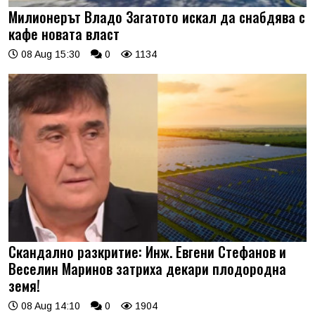
Милионерът Владо Загатото искал да снабдява с
кафе новата власт
08 Aug 15:30
0
1134
Скандално разкритие: Инж. Евгени Стефанов и
Веселин Маринов затриха декари плодородна
земя!
08 Aug 14:10
0
1904