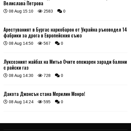
Велислава Петрова
08 Aug 15:10
2583
0
Арестуваният в Бургас наркобарон от Украйна ръководел 14
фабрики за дрога в Европейския съюз
08 Aug 14:50
567
0
Луксозният майбах на Митьо Очите опожарен заради балони
с райски газ
08 Aug 14:30
728
0
Дакота Джонсън стана Мерилин Монро!
08 Aug 14:24
595
0