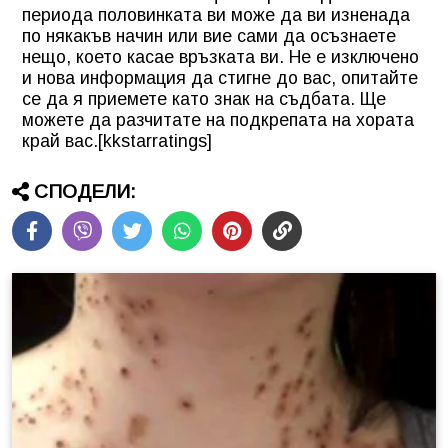
периода половинката ви може да ви изненада
по някакъв начин или вие сами да осъзнаете
нещо, което касае връзката ви. Не е изключено
и нова информация да стигне до вас, опитайте
се да я приемете като знак на съдбата. Ще
можете да разчитате на подкрепата на хората
край вас.[kkstarratings]
СПОДЕЛИ: