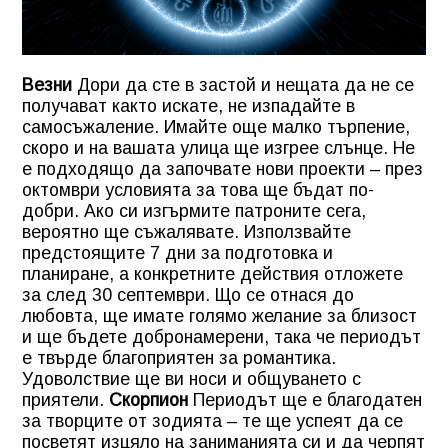
Везни
Дори да сте в застой и нещата да не се
получават както искате, не изпадайте в
самосъжаление. Имайте още малко търпение,
скоро и на вашата улица ще изгрее слънце. Не
е подходящо да започвате нови проекти – през
октомври условията за това ще бъдат по-
добри. Ако си изгърмите патроните сега,
вероятно ще съжалявате. Използвайте
предстоящите 7 дни за подготовка и
планиране, а конкретните действия отложете
за след 30 септември. Що се отнася до
любовта, ще имате голямо желание за близост
и ще бъдете добронамерени, така че периодът
е твърде благоприятен за романтика.
Удоволствие ще ви носи и общуването с
приятели.
Скорпион
Периодът ще е благодатен
за творците от зодията – те ще успеят да се
посветят изцяло на заниманията си и да черпят