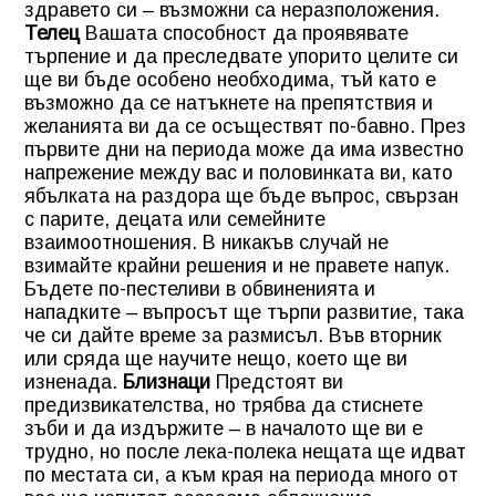
здравето си – възможни са неразположения.
Телец
Вашата способност да проявявате
търпение и да преследвате упорито целите си
ще ви бъде особено необходима, тъй като е
възможно да се натъкнете на препятствия и
желанията ви да се осъществят по-бавно. През
първите дни на периода може да има известно
напрежение между вас и половинката ви, като
ябълката на раздора ще бъде въпрос, свързан
с парите, децата или семейните
взаимоотношения. В никакъв случай не
взимайте крайни решения и не правете напук.
Бъдете по-пестеливи в обвиненията и
нападките – въпросът ще търпи развитие, така
че си дайте време за размисъл. Във вторник
или сряда ще научите нещо, което ще ви
изненада.
Близнаци
Предстоят ви
предизвикателства, но трябва да стиснете
зъби и да издържите – в началото ще ви е
трудно, но после лека-полека нещата ще идват
по местата си, а към края на периода много от