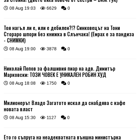
08 Aug 19:03
6629
0
Тоя нагъл ли е, или е дебилен?!? Синковецът на Тони
Стораро шпори без книжка в Слънчака! (Емрах е за пандиза
- СНИМКИ)
08 Aug 19:00
3878
0
Николай Попов за фалшивия пиар на адв. Димитър
Марковски: ТОЗИ ЧОВЕК Е УНИКАЛЕН РОБИН ХУД
08 Aug 18:08
1750
0
Милионерът Владо Загатото искал да снабдява с кафе
новата власт
08 Aug 15:30
1127
0
Ето го съпруга на неадекватната външна министърка