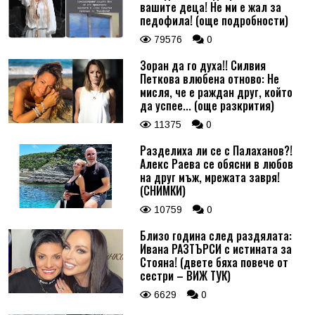
вашите деца! Не ми е жал за
педофила! (още подробности)
79576
0
Зоран да го духа!! Силвия
Петкова влюбена отново: Не
мисля, че е раждан друг, който
да успее... (още разкрития)
11375
0
Разделиха ли се с Палаханов?!
Алекс Раева се обясни в любов
на друг мъж, мрежата завря!
(СНИМКИ)
10759
0
Близо година след раздялата:
Ивана РАЗТЪРСИ с истината за
Стояна! (двете бяха повече от
сестри – ВИЖ ТУК)
6629
0