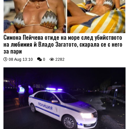
Симона Пейчева отиде на море след убийството
на любимия й Владо Загатото, скарала се с него
за пари
08 Aug 13:10
0
2282