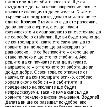
някого или да изгубите посоката. Ще си
създадете допълнително напрежение, ако не
изчакате ситуацията да се изясни. Бъдете
търпеливи и задръжте, докато мъглата не се
вдигне.
Козирог
Възможно е да сте разсеяни,
да ви липсва енергия, а също така и
физическото и емоционалното ви състояние да
не са особено стабилни. Ще ви бъде трудно да
се контролирате, както сте свикнали да го
правите, а и по-лесно ще ви изкарват от
равновесие. Не се безпокойте – скоро ще ви
стане по-леко и ще сте по-стабилни. Ако
решите да си почивате или да пътувате,
направете го – оттеглянето от работа ще ви
дойде добре. Освен това се откажете от
навика си да контролирате всичко, особено
хората около себе си – и събитията, и
поведението на околните ще бъдат
непредсказуеми, така че няма смисъл да
храните прекалено високи очаквания.
Водолей
Делата ви ще се развиват по-добре, ако