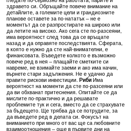
гледате по-сериозно на работата, парите и
здравето си. Обръщайте повече внимание на
детайлите, а големите цели и грандиозните
планове оставете за по-нататък – не е
моментът да се разпростирате на широко или
да летите на високо. Ако сега сте по-разсеяни,
има вероятност след това да се връщате
назад и да оправяте последствията. Сферата,
в която е нужно да сте най-внимателни, е
финансовата. Въведете колкото е възможно
повече ред в нея – плащайте сметките си
навреме, не взимайте заеми и ако има начин,
върнете стари задължения. Не е удачно да
правите рискови инвестиции.
Риби
Има
вероятност на моменти да сте по-разсеяни или
да ви обхванат притеснения. Опитайте се да
мислите по-практично и да решавате
проблемите тук и сега, вместо да се страхувате
за бъдещето. Ще трябва да се потрудите, за
да въведете ред в делата си. Фокусът на
вниманието при много от вас ще са любовните
взаимоотношения – още в първите дни на