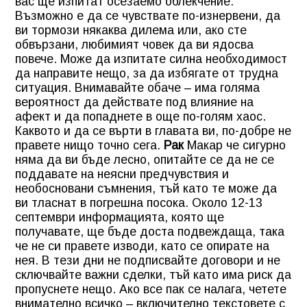
вас ще изпитат осезаемо облекчение.
Възможно е да се чувствате по-изнервени, да
ви тормози някаква дилема или, ако сте
обвързани, любимият човек да ви ядосва
повече. Може да изпитате силна необходимост
да направите нещо, за да избягате от трудна
ситуация. Внимавайте обаче – има голяма
вероятност да действате под влияние на
афект и да попаднете в още по-голям хаос.
Каквото и да се върти в главата ви, по-добре не
правете нищо точно сега.
Рак
Макар че сигурно
няма да ви бъде лесно, опитайте се да не се
поддавате на неясни предчувствия и
необосновани съмнения, тъй като те може да
ви тласнат в погрешна посока. Около 12-13
септември информацията, която ще
получавате, ще бъде доста подвеждаща, така
че не си правете изводи, като се опирате на
нея. В тези дни не подписвайте договори и не
сключвайте важни сделки, тъй като има риск да
пропуснете нещо. Ако все пак се налага, четете
внимателно всичко – включително текстовете с