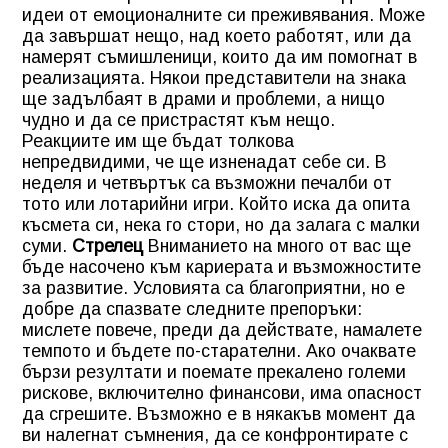
идеи от емоционалните си преживявания. Може
да завършат нещо, над което работят, или да
намерят съмишленици, които да им помогнат в
реализацията. Някои представители на знака
ще задълбаят в драми и проблеми, а нищо
чудно и да се пристрастят към нещо.
Реакциите им ще бъдат толкова
непредвидими, че ще изненадат себе си. В
неделя и четвъртък са възможни печалби от
тото или лотарийни игри. Който иска да опита
късмета си, нека го стори, но да залага с малки
суми.
Стрелец
Вниманието на много от вас ще
бъде насочено към кариерата и възможностите
за развитие. Условията са благоприятни, но е
добре да спазвате следните препоръки:
мислете повече, преди да действате, намалете
темпото и бъдете по-старателни. Ако очаквате
бързи резултати и поемате прекалено големи
рискове, включително финансови, има опасност
да сгрешите. Възможно е в някакъв момент да
ви налегнат съмнения, да се конфронтирате с