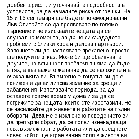
дребен шрифт, и уточнявайте подробности в
условията, за да намалите риска от грешки. На
15 и 16 септември ще бъдете по-емоционални.
Лъв
Опитайте се да проявявате по-голямо
търпение и не изисквайте нещата да се
случват на момента, за да не си създадете
проблеми с близки хора и делови партньори.
Започнете ли да настоявате прекалено, просто
ще получите отказ. Може би ще обвинявате
другите, но всъщност проблемът няма да бъде
в тях, а във важето желание да се наложите и в
очакванията ви. Възможно е тонусът ви да е
понижен и да ви липсва желание за срещи и
забавления. Използвайте периода, за да
останете повече време у дома и за да се
погрижите за нещата, които сте изоставили. Не
се насилвайте да живеете и работите на пълни
обороти.
Дева
Не е изключено поведението ви
да претърпи обрат, да се появи изненадваща
нова възможност в работата или да срещнете
човек, който ще играе важна роля в живота ви.