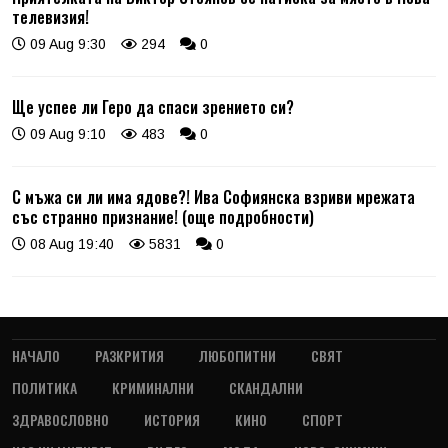
телевизия!
09 Aug 9:30
294
0
Ще успее ли Геро да спаси зрението си?
09 Aug 9:10
483
0
С мъжа си ли има ядове?! Ива Софиянска взриви мрежата
със странно признание! (още подробности)
08 Aug 19:40
5831
0
НАЧАЛО
РАЗКРИТИЯ
ЛЮБОПИТНИ
СВЯТ
ПОЛИТИКА
КРИМИНАЛНИ
СКАНДАЛНИ
ЗДРАВОСЛОВНО
ИСТОРИЯ
КИНО
СПОРТ