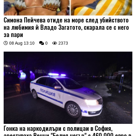
Симона Пейчева отиде на море след убийството
на любимия й Владо Загатото, скарала се с него
за пари
08 Aug 13:10
0
2373
Гонка на наркодилъри с полицаи в София,
арестуваха Венци "Белия негър" с 460 000 евро в