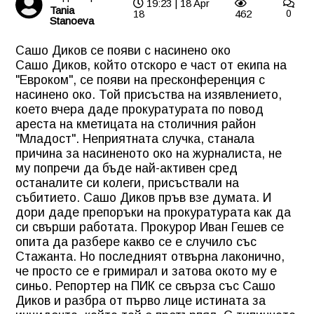
19:23 | 18 Apr
Tania
18
462
0
Stanoeva
Сашо Диков се появи с насинено око
Сашо Диков, който отскоро е част от екипа на
"Евроком", се появи на пресконференция с
насинено око. Той присъства на изявлението,
което вчера даде прокуратурата по повод
ареста на кметицата на столичния район
"Младост". Неприятната случка, станала
причина за насиненото око на журналиста, не
му попречи да бъде най-активен сред
останалите си колеги, присъствали на
събитието. Сашо Диков пръв взе думата. И
дори даде препоръки на прокуратурата как да
си свърши работата. Прокурор Иван Гешев се
опита да разбере какво се е случило със
Стажанта. Но последният отвърна лаконично,
че просто се е гримирал и затова окото му е
синьо. Репортер на ПИК се свърза със Сашо
Диков и разбра от първо лице истината за