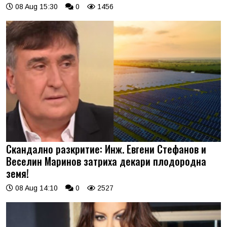
08 Aug 15:30
0
1456
Скандално разкритие: Инж. Евгени Стефанов и
Веселин Маринов затриха декари плодородна
земя!
08 Aug 14:10
0
2527