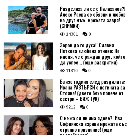
Разделиха ли се с Палаханов?!
Алекс Раева се обясни в любов
на друг мъж, мрежата завря!
(СНИМКИ)
14301
0
Зоран да го духа!! Силвия
Петкова влюбена отново: Не
мисля, че е раждан друг, който
да успее... (още разкрития)
11816
0
Близо година след раздялата:
Ивана РАЗТЪРСИ с истината за
Стояна! (двете бяха повече от
сестри – ВИЖ ТУК)
9212
0
С мъжа си ли има ядове?! Ива
Софиянска взриви мрежата със
странно признание! (още