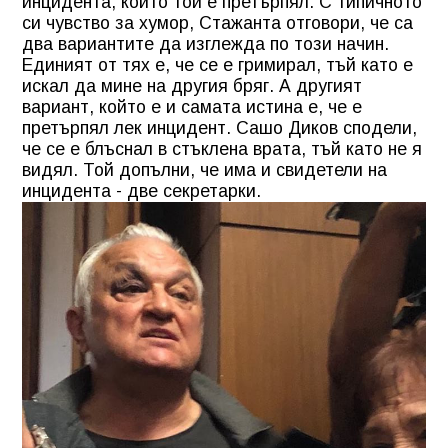
инцидента, който той е претърпял. С типичното
си чувство за хумор, Стажанта отговори, че са
два вариантите да изглежда по този начин.
Единият от тях е, че се е гримирал, тъй като е
искал да мине на другия бряг. А другият
вариант, който е и самата истина е, че е
претърпял лек инцидент. Сашо Диков сподели,
че се е блъснал в стъклена врата, тъй като не я
видял. Той допълни, че има и свидетели на
инцидента - две секретарки.