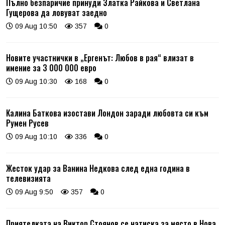
Пълно безпаричие принуди Златка Райкова и Светлана
Гущерова да ловуват заедно
09 Aug 10:50
357
0
Новите участнички в „Ергенът: Любов в рая“ влизат в
имение за 3 000 000 евро
09 Aug 10:30
168
0
Калина Баткова изостави Лондон заради любовта си към
Румен Русев
09 Aug 10:10
336
0
Жесток удар за Ванина Недкова след една година в
телевизията
09 Aug 9:50
357
0
Приятелката на Виктор Стоянов се натиска за място в Нова