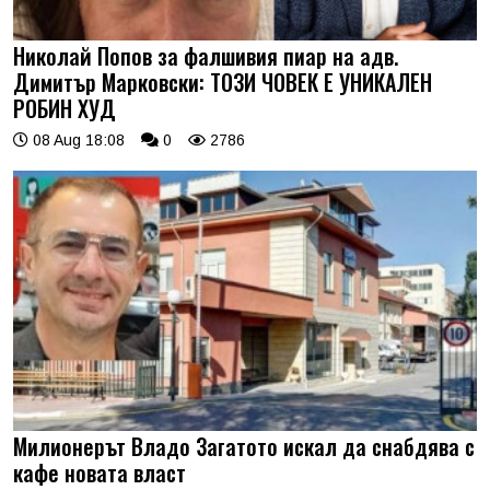
Николай Попов за фалшивия пиар на адв.
Димитър Марковски: ТОЗИ ЧОВЕК Е УНИКАЛЕН
РОБИН ХУД
08 Aug 18:08
0
2786
Милионерът Владо Загатото искал да снабдява с
кафе новата власт