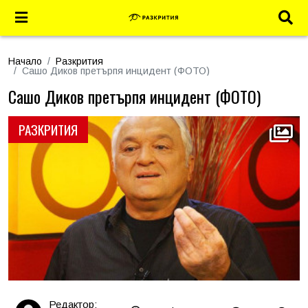
Начало
Разкрития
Сашо Диков претърпя инцидент (ФОТО)
Сашо Диков претърпя инцидент (ФОТО)
РАЗКРИТИЯ
Редактор: