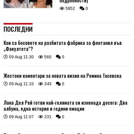
подробности)
5852
0
ПОСЛЕДНИ
Кои са босовете на разбитата фабрика за фентанил във
„Факултета“?
09 Aug 11:30
560
0
Жестоки коментари за новата визия на Ромина Тасевска
09 Aug 11:10
343
0
Лана Дел Рей готви най-голямата си изненада досега: Два
албума, една история и години емоции
09 Aug 11:07
231
0