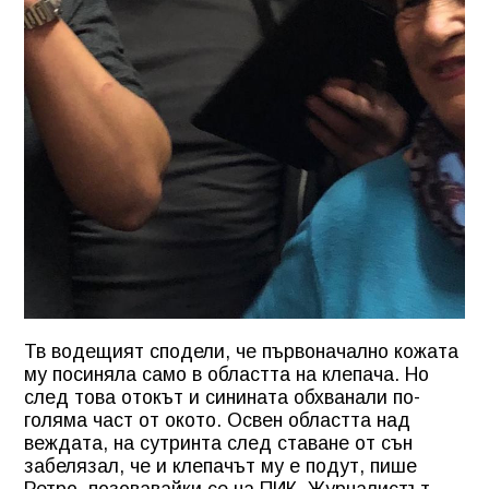
Тв водещият сподели, че първоначално кожата
му посиняла само в областта на клепача. Но
след това отокът и синината обхванали по-
голяма част от окото. Освен областта над
веждата, на сутринта след ставане от сън
забелязал, че и клепачът му е подут, пише