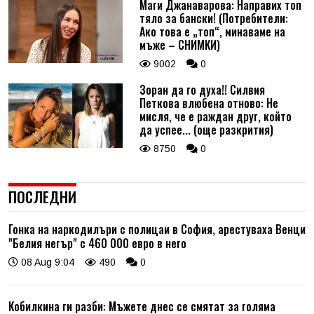
Маги Джанаварова: Направих топ
тяло за бански! (Потребители:
Ако това е „топ“, минаваме на
мъже – СНИМКИ)
9002
0
Зоран да го духа!! Силвия
Петкова влюбена отново: Не
мисля, че е раждан друг, който
да успее... (още разкрития)
8750
0
ПОСЛЕДНИ
Гонка на наркодилъри с полицаи в София, арестуваха Венци
"Белия негър" с 460 000 евро в него
08 Aug 9:04
490
0
Кобилкина ги разби: Мъжете днес се смятат за голяма