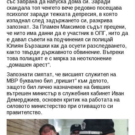
със забрана да напуска дома си. Заради
скандала топ ченгето вече редовно посещава
психолог заради тежката депресия, в която
изпаднал след задържането си, разкрива
запознат. За Пламен Максимов съдът прецени,
че нито има данни да е участник в ОПГ, нито да
е давал съвети на подчинения си полицай
Юлиян Бързашки как да осуети разследването,
както твърди държавното обвинение. Въпреки
това полицаят е с мярка за неотклонение
„домашен арест“.
Запознати смятат, че висшият служител на
МВР буквално бил „пришит“ към делото,
защото бил лично назначение на бившия
вътрешен министър в служебния кабинет Иван
Демерджиев, основен критик на работата на
силовото министерство при отиващото си
правителство.