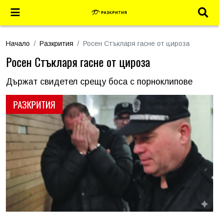
Начало
Разкрития
Росен Стъкларя гасне от цироза
Росен Стъкларя гасне от цироза
Държат свидетел срещу боса с порноклипове
РАЗКРИТИЯ