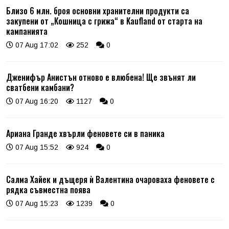
Близо 6 млн. броя основни хранителни продукти са
закупени от „Кошница с грижа“ в Kaufland от старта на
кампанията
07 Aug 17:02
252
0
Дженифър Анистън отново е влюбена! Ще звънят ли
сватбени камбани?
07 Aug 16:20
1127
0
Ариана Гранде хвърли феновете си в паника
07 Aug 15:52
924
0
Салма Хайек и дъщеря ѝ Валентина очароваха феновете с
рядка съвместна поява
07 Aug 15:23
1239
0