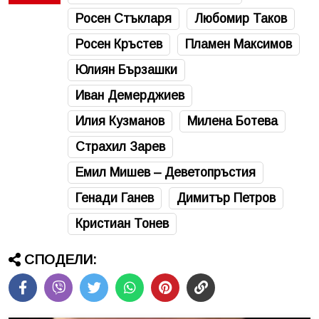
Росен Стъкларя
Любомир Таков
Росен Кръстев
Пламен Максимов
Юлиян Бързашки
Иван Демерджиев
Илия Кузманов
Милена Ботева
Страхил Зарев
Емил Мишев – Деветопръстия
Генади Ганев
Димитър Петров
Кристиан Тонев
СПОДЕЛИ: