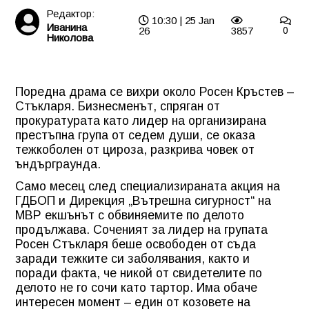
Редактор:
10:30 | 25 Jan
Иванина
26
3857
0
Николова
Поредна драма се вихри около Росен Кръстев –
Стъкларя. Бизнесменът, спряган от
прокуратурата като лидер на организирана
престъпна група от седем души, се оказа
тежкоболен от цироза, разкрива човек от
ъндърграунда.
Само месец след специализираната акция на
ГДБОП и Дирекция „Вътрешна сигурност“ на
МВР екшънът с обвиняемите по делото
продължава. Соченият за лидер на групата
Росен Стъкларя беше освободен от съда
заради тежките си заболявания, както и
поради факта, че никой от свидетелите по
делото не го сочи като тартор. Има обаче
интересен момент – един от козовете на