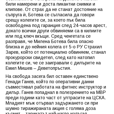
били намерени и доста пикантни снимки и
клипове. От страх да не станат достояние на
съпруга ѝ, Ботева се съгласила да говори
срещу колегите си, за което пък била
освободена под гаранция след 24-часов арест,
докато всички други обвиняеми са в килиите
или под ключ вкъщи. Сред ченгетата се
разправя, че Милена Ботева била опасно
близка и до нейния колега от 5-о РУ Страхил
Зарев, който от потенциално обвиняем, станал
прокурорски свидетел, след като натопил
колегите си, че се заигравали с дилърите на
Емил Мишев – Деветопръстия.
На свобода засега бил оставен единствено
Генади Ганев, който по оперативни данни
съвместявал работата на фитнес инструктор и
дилър. Ганев попаднал в полезрението на МВР
преди години като част от ултрасите на ЦСКА.
Младият мъж отървал задържането си при
шумно тиражираната акция с голяма доза
късмет – тарикатът най-нагло излъгал