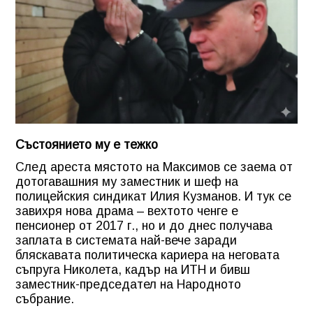
Състоянието му е тежко
След ареста мястото на Максимов се заема от
дотогавашния му заместник и шеф на
полицейския синдикат Илия Кузманов. И тук се
завихря нова драма – вехтото ченге е
пенсионер от 2017 г., но и до днес получава
заплата в системата най-вече заради
бляскавата политическа кариера на неговата
съпруга Николета, кадър на ИТН и бивш
заместник-председател на Народното
събрание.