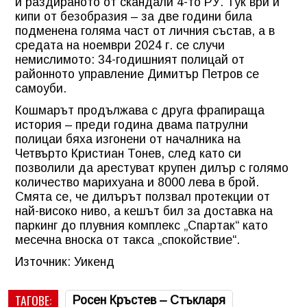
и раздираното от скандали 4-то РУ. Тук ври и
кипи от безобразия – за две години била
подменена голяма част от личния състав, а в
средата на ноември 2024 г. се случи
немислимото: 34-годишният полицай от
районното управление Димитър Петров се
самоуби.
Кошмарът продължава с друга фрапираща
история – преди година двама патрулни
полицаи бяха изгонени от началника на
Четвърто Кристиан Тонев, след като си
позволили да арестуват крупен дилър с голямо
количество марихуана и 8000 лева в брой.
Смята се, че дилърът ползвал протекции от
най-високо ниво, а кешът бил за доставка на
паркинг до плувния комплекс „Спартак“ като
месечна вноска от такса „спокойствие“.
Източник: Уикенд
ТАГОВЕ:
Росен Кръстев – Стъкларя