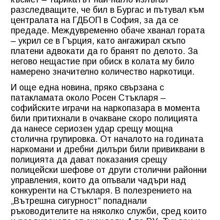
разследващите, че бил в Бургас и пътувал към
централата на ГДБОП в София, за да се
предаде. Междувременно обаче хванал гората
– укрил се в Гърция, като ангажирал скъпо
платени адвокати да го бранят по делото. За
негово нещастие при обиск в колата му било
намерено значително количество наркотици.
И още една новина, пряко свързана с
патакламата около Росен Стъкларя –
софийските играчи на наркопазара в момента
били притихнали в очакване скоро полицията
да нанесе сериозен удар срещу мощна
столична групировка. От началото на годината
наркомани и дребни дилъри били привиквани в
полицията да дават показания срещу
полицейски шефове от други столични районни
управления, които да опъвали чадъри над
конкуренти на Стъкларя. В полезрението на
„Вътрешна сигурност“ попаднали
ръководителите на няколко служби, сред които