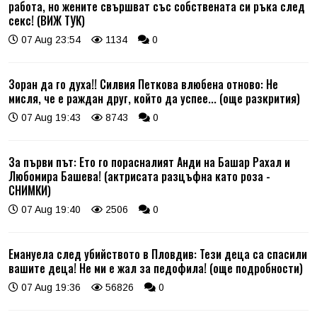
работа, но жените свършват със собствената си ръка след
секс! (ВИЖ ТУК)
07 Aug 23:54
1134
0
Зоран да го духа!! Силвия Петкова влюбена отново: Не
мисля, че е раждан друг, който да успее... (още разкрития)
07 Aug 19:43
8743
0
За първи път: Ето го порасналият Анди на Башар Рахал и
Любомира Башева! (актрисата разцъфна като роза -
СНИМКИ)
07 Aug 19:40
2506
0
Емануела след убийството в Пловдив: Тези деца са спасили
вашите деца! Не ми е жал за педофила! (още подробности)
07 Aug 19:36
56826
0