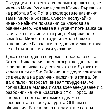
Сведущият по темата информатор загатна, че
именно Илия Кузманов довел Юлиян Бързашки
на работа в 5-о РУ, а впоследствие назначил
там и Милена Ботева. Съвсем неслучайно
именно нейните показания са ключови за
обвинението. Родената в Луковит полицайка се
спряга като истинска тигрица. Въпреки че е
семейна, Милена от години имала близки
отношения с Бързашки, а едновременно с това
не отблъсквала и други ухажори.
Докато е следена по време на разработката,
Ботева била засичана многократно да ползва
стаи за почивка в луксозен хотел в Луковит с
колегата си от 5-о Районно, а с други приятели
се виждала на различни паркинги в града. За
да е пълен потресът, витаят твърдения, че
полицайката Милена имала вземане-даване и с
разбойник на име Красимир от с. Торос. За
палежа на негова автомивка двама от
посочената от прокуратурата ОПГ имат
обвинения. В телефона на дамата с пагони