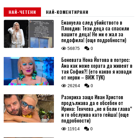
НАЙ-ЧЕТЕНИ
НАЙ-КОМЕНТИРАНИ
Емануела след убийството в
Пловдив: Тези деца са спасили
вашите деца! Не ми е жал за
педофила! (още подробности)
56875
0
Боневата Нона Йотова в потрес:
Ама как може хората да живеят в
тая София?! (ето какво я извади
от нерви – ВИЖ ТУК)
26264
0
Разкриха защо Иван Христов
продължава да е обсебен от
Ирина: Тенчева „не я боли глава“
и го обслужва като гейша! (още
подробности)
11914
0