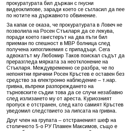
прокуратурата бил държан с гнусни
видеоклипове, заради което се съгласил да пее
по нотите на държавното обвинение.
За капак се оказа, че прокуратурата в Ловеч не
позволила на Росен Стъкларя да се лекува,
поради което гангстерът на два пъти бил
приеман по спешност в МВР болница след
получена хипогликемия с припадъци. Сега
адвокатът му Любомир Таков поискал съдът да
преразгледа мярката за неотклонение на
Стъкларя. Междувременно се разбра, че по
непонятни причини Росен Кръстев е оставен без
средство за електронно наблюдение – т.нар.
гривна, въпреки разпореждането на
търновските съдии това да се случи незабавно
след излизането му от ареста. Куриозният
пропуск е отстранен, след като самият Кръстев
уведомил следствието за липсата на гривна.
Друг член на групата – отстраненият шеф на
столичното 5-о РУ Пламен Максимов, също е