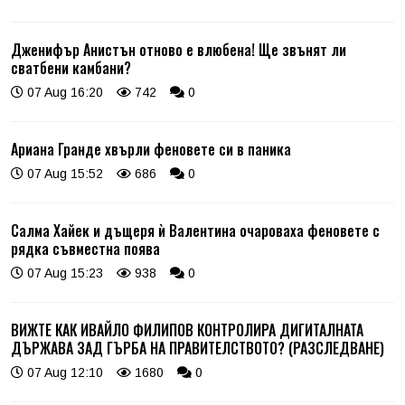
Дженифър Анистън отново е влюбена! Ще звънят ли
сватбени камбани?
07 Aug 16:20
742
0
Ариана Гранде хвърли феновете си в паника
07 Aug 15:52
686
0
Салма Хайек и дъщеря ѝ Валентина очароваха феновете с
рядка съвместна поява
07 Aug 15:23
938
0
ВИЖТЕ КАК ИВАЙЛО ФИЛИПОВ КОНТРОЛИРА ДИГИТАЛНАТА
ДЪРЖАВА ЗАД ГЪРБА НА ПРАВИТЕЛСТВОТО? (РАЗСЛЕДВАНЕ)
07 Aug 12:10
1680
0