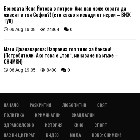
Боневата Нона Йотова в потрес: Ама как може хората да
живеят в тая София?! (ето какво я извади от нерви – ВИЖ
ТУК)
06 Aug 19:08
24864
0
Маги Джанаварова: Направих топ тяло за бански!
(Потребители: Ако това е „топ“, минаваме на мъже –
СНИМКИ)
06 Aug 19:05
8400
0
НАЧАЛО
РАЗКРИТИЯ
ЛЮБОПИТНИ
СВЯТ
ПОЛИТИКА
КРИМИНАЛНИ
СКАНДАЛНИ
ЗДРАВОСЛОВНО
ИСТОРИЯ
КИНО
СПОРТ
НАС НИ ЦИТИРАТ
ВИДЕО
МОДА
НОВО: СНИМКИ!