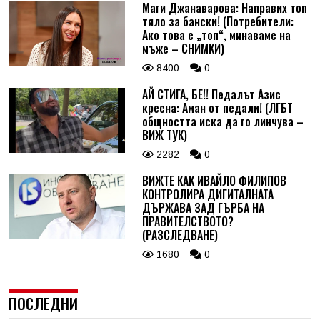
Маги Джанаварова: Направих топ
тяло за бански! (Потребители:
Ако това е „топ“, минаваме на
мъже – СНИМКИ)
8400
0
АЙ СТИГА, БЕ!! Педалът Азис
кресна: Аман от педали! (ЛГБТ
общността иска да го линчува –
ВИЖ ТУК)
2282
0
ВИЖТЕ КАК ИВАЙЛО ФИЛИПОВ
КОНТРОЛИРА ДИГИТАЛНАТА
ДЪРЖАВА ЗАД ГЪРБА НА
ПРАВИТЕЛСТВОТО?
(РАЗСЛЕДВАНЕ)
1680
0
ПОСЛЕДНИ