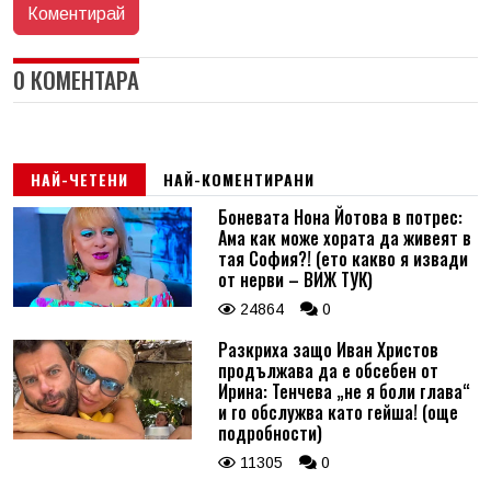
0 КОМЕНТАРА
НАЙ-ЧЕТЕНИ
НАЙ-КОМЕНТИРАНИ
Боневата Нона Йотова в потрес:
Ама как може хората да живеят в
тая София?! (ето какво я извади
от нерви – ВИЖ ТУК)
24864
0
Разкриха защо Иван Христов
продължава да е обсебен от
Ирина: Тенчева „не я боли глава“
и го обслужва като гейша! (още
подробности)
11305
0