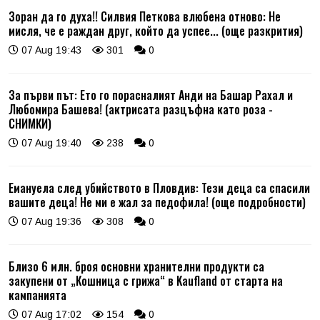
Зоран да го духа!! Силвия Петкова влюбена отново: Не
мисля, че е раждан друг, който да успее... (още разкрития)
07 Aug 19:43
301
0
За първи път: Ето го порасналият Анди на Башар Рахал и
Любомира Башева! (актрисата разцъфна като роза -
СНИМКИ)
07 Aug 19:40
238
0
Емануела след убийството в Пловдив: Тези деца са спасили
вашите деца! Не ми е жал за педофила! (още подробности)
07 Aug 19:36
308
0
Близо 6 млн. броя основни хранителни продукти са
закупени от „Кошница с грижа“ в Kaufland от старта на
кампанията
07 Aug 17:02
154
0