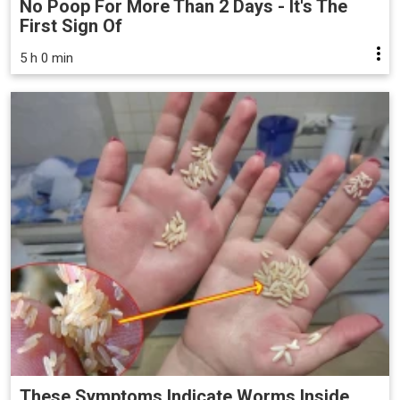
No Poop For More Than 2 Days - It's The
First Sign Of
5 h 0 min
These Symptoms Indicate Worms Inside