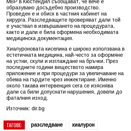
МВР в Кюстендил съобщават, че вече е
образувано досъдебно производство.
Проведен е и обиск в частния кабинет на
хирурга. Разследващите проверяват дали той
е участвал в извършването на процедурата,
както и дали е била оформена необходимата
медицинска документация.
Хиалуроновата киселина е широко използвана в
естетичната медицина, най-често за оформяне
на устни, скули и изглаждане на бръчки. През
последните години веществото намира
приложение и при процедури за увеличаване на
обема на гърдите чрез инжектиране. Именно
около такава интервенция сега се изяснява
дали са били допуснати нарушения, довели до
фаталния изход.
Източник: dir.bg
ТАГОВЕ:
разследване
хиалурон