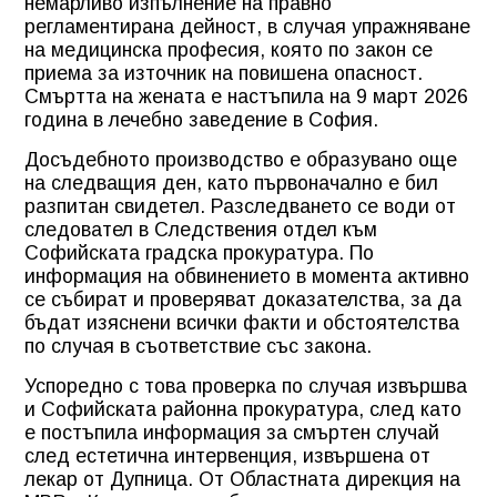
немарливо изпълнение на правно
регламентирана дейност, в случая упражняване
на медицинска професия, която по закон се
приема за източник на повишена опасност.
Смъртта на жената е настъпила на 9 март 2026
година в лечебно заведение в София.
Досъдебното производство е образувано още
на следващия ден, като първоначално е бил
разпитан свидетел. Разследването се води от
следовател в Следствения отдел към
Софийската градска прокуратура. По
информация на обвинението в момента активно
се събират и проверяват доказателства, за да
бъдат изяснени всички факти и обстоятелства
по случая в съответствие със закона.
Успоредно с това проверка по случая извършва
и Софийската районна прокуратура, след като
е постъпила информация за смъртен случай
след естетична интервенция, извършена от
лекар от Дупница. От Областната дирекция на