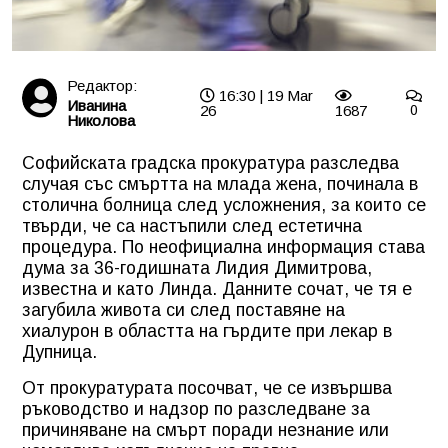
Редактор:
16:30 | 19 Mar
Иванина
26
1687
0
Николова
Софийската градска прокуратура разследва
случая със смъртта на млада жена, починала в
столична болница след усложнения, за които се
твърди, че са настъпили след естетична
процедура. По неофициална информация става
дума за 36-годишната Лидия Димитрова,
известна и като Линда. Данните сочат, че тя е
загубила живота си след поставяне на
хиалурон в областта на гърдите при лекар в
Дупница.
От прокуратурата посочват, че се извършва
ръководство и надзор по разследване за
причиняване на смърт поради незнание или