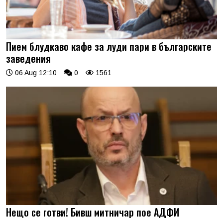
Пием блудкаво кафе за луди пари в българските
заведения
06 Aug 12:10
0
1561
Нещо се готви! Бивш митничар пое АДФИ