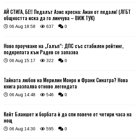
АЙ СТИГА, БЕ!! Педалът Азис кресна: Аман от педали! (ЛГБТ
общността иска да го линчува – ВИЖ ТУК)
06 Aug 18:58
637
0
Ново проучване на „Галъп“: ДПС със стабилен рейтинг,
подкрепата към Радев се запазва
06 Aug 15:17
322
0
Тайната любов на Мерилин Монро и Франк Синатра? Нова
книга разпалва отново легендата
06 Aug 14:48
546
0
Кейт Бланшет и борбата ѝ да спи повече от четири часа на
нощ
06 Aug 14:30
595
0