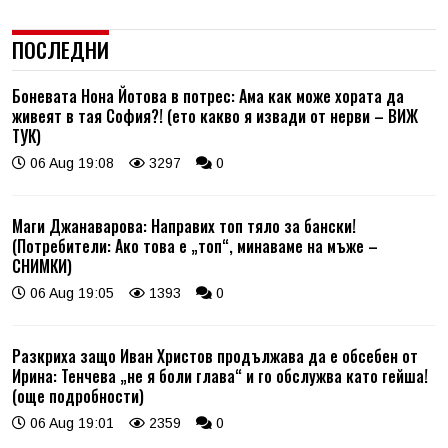
ПОСЛЕДНИ
Боневата Нона Йотова в потрес: Ама как може хората да
живеят в тая София?! (ето какво я извади от нерви – ВИЖ
ТУК)
06 Aug 19:08
3297
0
Маги Джанаварова: Направих топ тяло за бански!
(Потребители: Ако това е „топ“, минаваме на мъже –
СНИМКИ)
06 Aug 19:05
1393
0
Разкриха защо Иван Христов продължава да е обсебен от
Ирина: Тенчева „не я боли глава“ и го обслужва като гейша!
(още подробности)
06 Aug 19:01
2359
0