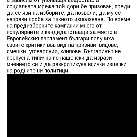
социалната мрежа той дори бе призован, преди
да се яви на изборите, да позволи, да му се
направи проба за тяхното използване. По време
на предизборните кампании много от
популярните и кандидатстващи за място в
Европейския парламент българи получиха
своите критики във вид на призиви, вицове,
смешки, уговаряния, клипове. Българинът не
пропусна типично по нашенски да изрази
мнението си и да разкритикува всички изцепки
на родните ни политици.