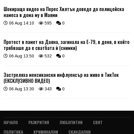
Шокиращо видео на Перес Хилтън доведе до полицейска
намеса в дома му в Маями
06 Aug 14:10
595
0
Протест в памет на Даяна, загинала на Е-79, в деня, в който
трябваше да е сватбата ѝ (снимки)
06 Aug 13:50
532
0
Застреляха мексикански инфлуенсър на живо в ТикТок
(ЕКСКЛУЗИВНО ВИДЕО)
06 Aug 13:30
343
0
НАЧАЛО
РАЗКРИТИЯ
ЛЮБОПИТНИ
СВЯТ
ПОЛИТИКА
КРИМИНАЛНИ
СКАНДАЛНИ