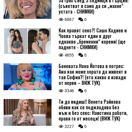
за грях след 3 седмици в Гърция!
(съветват я само да си „махне“
устата - СНИМКИ)
6867
0
Как правят секс?! Сашо Кадиев и
Чоева търкат един в друг
еднакво „бременни“ кореми! (ще
паднете - СНИМКИ)
4655
0
Боневата Нона Йотова в потрес:
Ама как може хората да живеят в
тая София?! (ето какво я извади
от нерви – ВИЖ ТУК)
3346
0
Ти да видиш!! Венета Райкова
обяви как се подмладява без
мъж и без секс: Наистина работи,
правя го от месеци! (ВИЖ ТУК)
3227
0