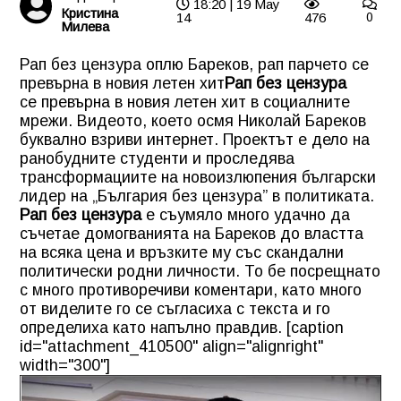
18:20 | 19 May
Кристина
14
476
0
Милева
Рап без цензура оплю Бареков, рап парчето се
превърна в новия летен хит
Рап без цензура
се превърна в новия летен хит в социалните
мрежи. Видеото, което осмя Николай Бареков
буквално взриви интернет. Проектът е дело на
ранобудните студенти и проследява
трансформациите на новоизлюпения български
лидер на „България без цензура” в политиката.
Рап без цензура
е съумяло много удачно да
съчетае домогванията на Бареков до властта
на всяка цена и връзките му със скандални
политически родни личности. То бе посрещнато
с много противоречиви коментари, като много
от виделите го се съгласиха с текста и го
определиха като напълно правдив. [caption
id="attachment_410500" align="alignright"
width="300"]