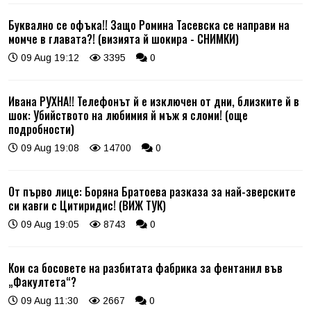
Буквално се офъка!! Защо Ромина Тасевска се направи на
момче в главата?! (визията й шокира - СНИМКИ)
09 Aug 19:12
3395
0
Ивана РУХНА!! Телефонът й е изключен от дни, близките й в
шок: Убийството на любимия й мъж я сломи! (още
подробности)
09 Aug 19:08
14700
0
От първо лице: Боряна Братоева разказа за най-зверските
си кавги с Цитиридис! (ВИЖ ТУК)
09 Aug 19:05
8743
0
Кои са босовете на разбитата фабрика за фентанил във
„Факултета“?
09 Aug 11:30
2667
0