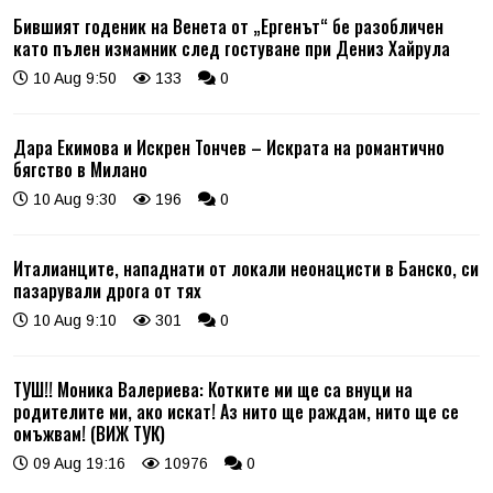
Бившият годеник на Венета от „Ергенът“ бе разобличен
като пълен измамник след гостуване при Дениз Хайрула
10 Aug 9:50
133
0
Дара Екимова и Искрен Тончев – Искрата на романтично
бягство в Милано
10 Aug 9:30
196
0
Италианците, нападнати от локали неонацисти в Банско, си
пазарували дрога от тях
10 Aug 9:10
301
0
ТУШ!! Моника Валериева: Котките ми ще са внуци на
родителите ми, ако искат! Аз нито ще раждам, нито ще се
омъжвам! (ВИЖ ТУК)
09 Aug 19:16
10976
0