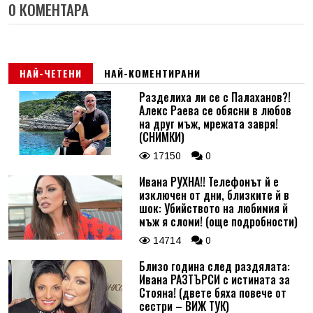
0 КОМЕНТАРА
НАЙ-ЧЕТЕНИ
НАЙ-КОМЕНТИРАНИ
Разделиха ли се с Палаханов?!
Алекс Раева се обясни в любов
на друг мъж, мрежата завря!
(СНИМКИ)
17150
0
Ивана РУХНА!! Телефонът й е
изключен от дни, близките й в
шок: Убийството на любимия й
мъж я сломи! (още подробности)
14714
0
Близо година след раздялата:
Ивана РАЗТЪРСИ с истината за
Стояна! (двете бяха повече от
сестри – ВИЖ ТУК)