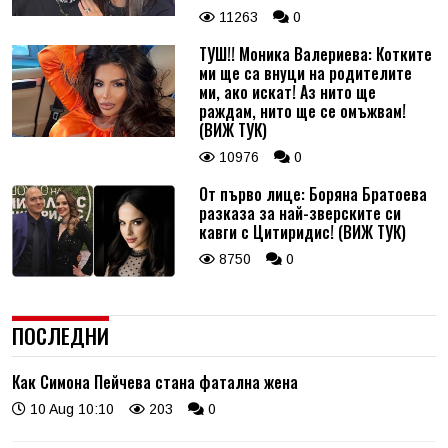
11263
0
ТУШ!! Моника Валериева: Котките
ми ще са внуци на родителите
ми, ако искат! Аз нито ще
раждам, нито ще се омъжвам!
(ВИЖ ТУК)
10976
0
От първо лице: Боряна Братоева
разказа за най-зверските си
кавги с Цитиридис! (ВИЖ ТУК)
8750
0
ПОСЛЕДНИ
Как Симона Пейчева стана фатална жена
10 Aug 10:10
203
0