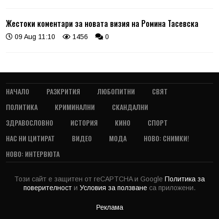
Жестоки коментари за новата визия на Ромина Тасевска
09 Aug 11:10
1456
0
НАЧАЛО
РАЗКРИТИЯ
ЛЮБОПИТНИ
СВЯТ
ПОЛИТИКА
КРИМИНАЛНИ
СКАНДАЛНИ
ЗДРАВОСЛОВНО
ИСТОРИЯ
КИНО
СПОРТ
НАС НИ ЦИТИРАТ
ВИДЕО
МОДА
НОВО: СНИМКИ!
НОВО: ИНТЕРВЮТА
Този сайт е защитен от reCAPTCHA и Google
Политика за
поверителност
и
Условия за ползване
са приложени.
Реклама