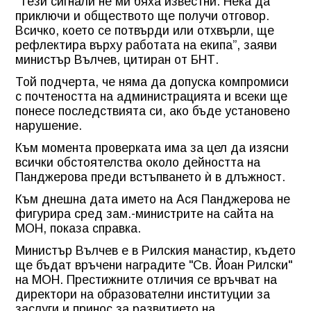
"Тези сигнали не ми бяха известни. Нека да
приключи и обществото ще получи отговор.
Всичко, което се потвърди или отхвърли, ще
рефлектира върху работата на екипа”, заяви
министър Вълчев, цитиран от БНТ.
Той подчерта, че няма да допуска компромиси
с почтеността на администрацията и всеки ще
понесе последствията си, ако бъде установено
нарушение.
Към момента проверката има за цел да изясни
всички обстоятелства около дейността на
Панджерова преди встъпването ѝ в длъжност.
Към днешна дата името на Ася Панджерова не
фигурира сред зам.-министрите на сайта на
МОН, показа справка.
Министър Вълчев е в Рилския манастир, където
ще бъдат връчени наградите "Св. Йоан Рилски"
на МОН. Престижните отличия се връчват на
директори на образователни институции за
заслуги и принос за развитието на