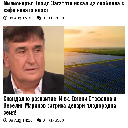
Милионерът Владо Загатото искал да снабдява с
кафе новата власт
08 Aug 15:30
0
2030
Скандално разкритие: Инж. Евгени Стефанов и
Веселин Маринов затриха декари плодородна
земя!
08 Aug 14:10
0
3500