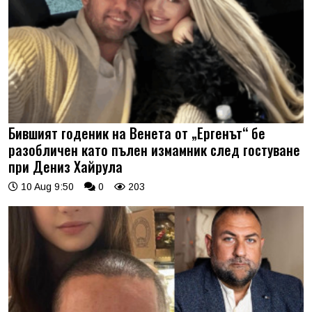
Бившият годеник на Венета от „Ергенът“ бе
разобличен като пълен измамник след гостуване
при Дениз Хайрула
10 Aug 9:50
0
203