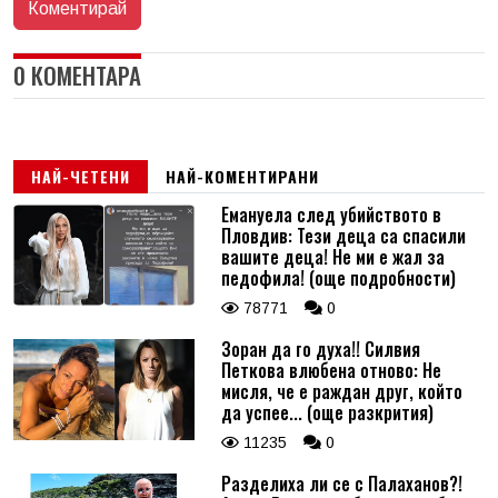
0 КОМЕНТАРА
НАЙ-ЧЕТЕНИ
НАЙ-КОМЕНТИРАНИ
Емануела след убийството в
Пловдив: Тези деца са спасили
вашите деца! Не ми е жал за
педофила! (още подробности)
78771
0
Зоран да го духа!! Силвия
Петкова влюбена отново: Не
мисля, че е раждан друг, който
да успее... (още разкрития)
11235
0
Разделиха ли се с Палаханов?!