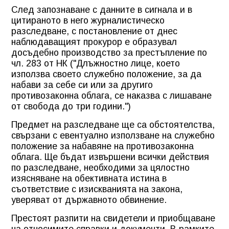
След запознаване с данните в сигнала и в
цитираното в него журналистическо
разследване, с постановление от днес
наблюдаващият прокурор е образувал
досъдебно производство за престъпление по
чл. 283 от НК ("Длъжностно лице, което
използва своето служебно положение, за да
набави за себе си или за другиго
противозаконна облага, се наказва с лишаване
от свобода до три години.")
Предмет на разследване ще са обстоятелства,
свързани с евентуално използване на служебно
положение за набавяне на противозаконна
облага. Ще бъдат извършени всички действия
по разследване, необходими за цялостно
изясняване на обективната истина в
съответствие с изискванията на закона,
уверяват от държавното обвинение.
Престоят разпити на свидетели и приобщаване
на относимите справки и документи. В рамките