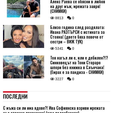
Алекс Раева се обясни в любов
на друг мъж, мрежата завря!
(СНИМКИ)
8813
0
Близо година след раздялата:
Ивана РАЗТЪРСИ с истината за
Стояна! (двете бяха повече от
сестри – ВИЖ ТУК)
5341
0
Тоя нагъл ли е, или е дебилен?!?
Синковецът на Тони Стораро
шпори без книжка в Слънчака!
(Емрах е за пандиза - СНИМКИ)
3227
0
ПОСЛЕДНИ
С мъжа си ли има ядове?! Ива Софиянска взриви мрежата
със странно признание! (още подробности)