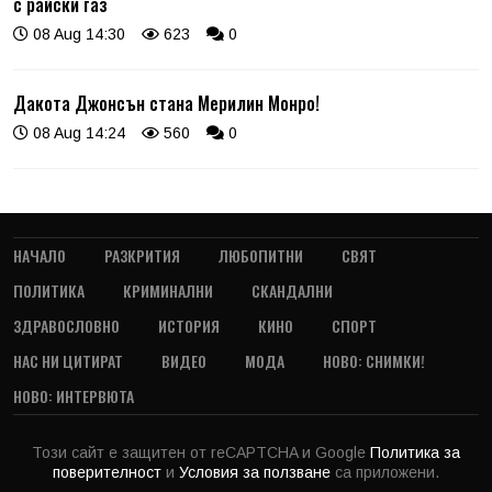
с райски газ
08 Aug 14:30
623
0
Дакота Джонсън стана Мерилин Монро!
08 Aug 14:24
560
0
НАЧАЛО
РАЗКРИТИЯ
ЛЮБОПИТНИ
СВЯТ
ПОЛИТИКА
КРИМИНАЛНИ
СКАНДАЛНИ
ЗДРАВОСЛОВНО
ИСТОРИЯ
КИНО
СПОРТ
НАС НИ ЦИТИРАТ
ВИДЕО
МОДА
НОВО: СНИМКИ!
НОВО: ИНТЕРВЮТА
Този сайт е защитен от reCAPTCHA и Google
Политика за
поверителност
и
Условия за ползване
са приложени.