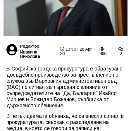
Редактор:
13:50 | 28 Apr
Иванина
26
966
0
Николова
В Софийска градска прокуратура е образувано
досъдебно производство за престъпление по
служба във Върховния административен съд
(ВАС) по сигнал за търговия с влияние от
съпредседателите на "Да, България" Ивайло
Мирчев и Божидар Божанов, съобщиха от
държавното обвинение.
В петък двамата обявиха, че са внесли сигнал в
прокуратурата, свързан с разследване на
медиа, в което се говори за записи на