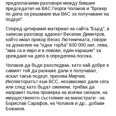
предполагаеми разговори между бившия
председател на ВАС Георги Чолаков и "брокер
по дела за решаване във ВАС за получаване на
подкуп".
Според цитирания материал на сайта "Бърд", в
записан разговор адвокат Веселин Димитров,
който имал прякор Веско Лютеничката, говори
за донасяне на "една торба" 600 000 хил. лева,
"ама са в евро и в левове, един карашик" за
уреждане на дело в определена посока.
Чолаков да бъде разследван, като най-добре е
самият той да разкаже дали е получавал,
искал такъв подкуп, призова Мирчев.
Инспекторатът към ВСС, независимо дали сега
или след като бъдат сменени, трябва да
направят пълна проверка на всички сигнали, на
имущественото състояние на магистрати - на
Борислав Сарафов, на Чолаков и др., добави
Божанов.