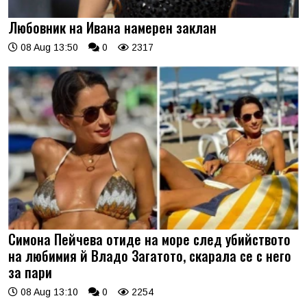
Любовник на Ивана намерен заклан
08 Aug 13:50
0
2317
Симона Пейчева отиде на море след убийството
на любимия й Владо Загатото, скарала се с него
за пари
08 Aug 13:10
0
2254