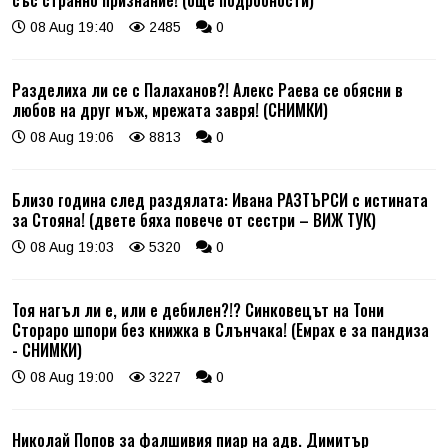
08 Aug 19:40
2485
0
Разделиха ли се с Палаханов?! Алекс Раева се обясни в
любов на друг мъж, мрежата завря! (СНИМКИ)
08 Aug 19:06
8813
0
Близо година след раздялата: Ивана РАЗТЪРСИ с истината
за Стояна! (двете бяха повече от сестри – ВИЖ ТУК)
08 Aug 19:03
5320
0
Тоя нагъл ли е, или е дебилен?!? Синковецът на Тони
Стораро шпори без книжка в Слънчака! (Емрах е за пандиза
- СНИМКИ)
08 Aug 19:00
3227
0
Николай Попов за фалшивия пиар на адв. Димитър