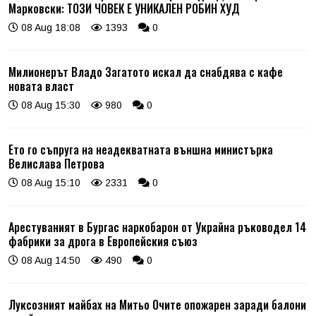
Марковски: ТОЗИ ЧОВЕК Е УНИКАЛЕН РОБИН ХУД
08 Aug 18:08
1393
0
Милионерът Владо Загатото искал да снабдява с кафе
новата власт
08 Aug 15:30
980
0
Ето го съпруга на неадекватната външна министърка
Велислава Петрова
08 Aug 15:10
2331
0
Арестуваният в Бургас наркобарон от Украйна ръководел 14
фабрики за дрога в Европейския съюз
08 Aug 14:50
490
0
Луксозният майбах на Митьо Очите опожарен заради балони