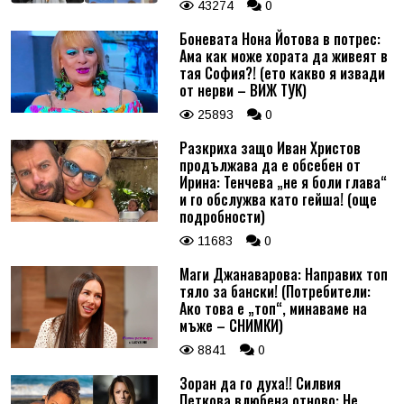
43274
0
Боневата Нона Йотова в потрес:
Ама как може хората да живеят в
тая София?! (ето какво я извади
от нерви – ВИЖ ТУК)
25893
0
Разкриха защо Иван Христов
продължава да е обсебен от
Ирина: Тенчева „не я боли глава“
и го обслужва като гейша! (още
подробности)
11683
0
Маги Джанаварова: Направих топ
тяло за бански! (Потребители:
Ако това е „топ“, минаваме на
мъже – СНИМКИ)
8841
0
Зоран да го духа!! Силвия
Петкова влюбена отново: Не