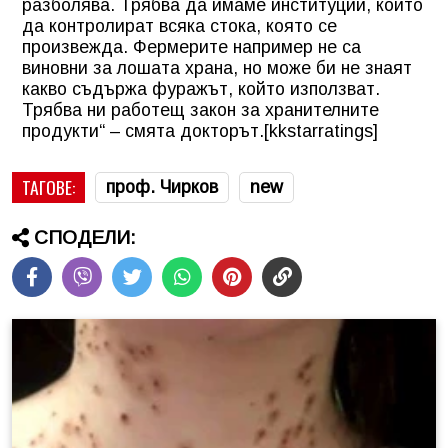
разболява. Трябва да имаме институции, които
да контролират всяка стока, която се
произвежда. Фермерите например не са
виновни за лошата храна, но може би не знаят
какво съдържа фуражът, който използват.
Трябва ни работещ закон за хранителните
продукти“ – смята докторът.[kkstarratings]
ТАГОВЕ:
проф. Чирков
new
СПОДЕЛИ: