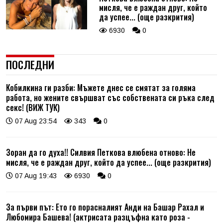
мисля, че е раждан друг, който
да успее... (още разкрития)
6930
0
ПОСЛЕДНИ
Кобилкина ги разби: Мъжете днес се смятат за голяма
работа, но жените свършват със собствената си ръка след
секс! (ВИЖ ТУК)
07 Aug 23:54
343
0
Зоран да го духа!! Силвия Петкова влюбена отново: Не
мисля, че е раждан друг, който да успее... (още разкрития)
07 Aug 19:43
6930
0
За първи път: Ето го порасналият Анди на Башар Рахал и
Любомира Башева! (актрисата разцъфна като роза -