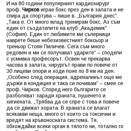
И на 80 години популярният кардиохирург
проф.
Чирков
играе бокс през ден в залата и не
спира да спортува – пише в. „България днес“.
„Така е. От много млад тренирам бокс. Аз съм
един от създателите на клуб „Академик“
(София). Един от любимите ми съперници
наврете беше небезизвестният боксьор и
треньор Стоян Пиличев. Сега съм много
редовен и ми се получават ударите“ – сподели
с усмивка професорът. Освен че прекарва
часова в залата, хирургът прави по повече от
30 лицеви опори и ходи поне по 8 км на ден.
„Особено след операция, адреналинът още ме
държи в кондиция и така си почивам“ – смее се
проф. Чирков. Според него българите се
разболяват заради храната, пушенето и
хигиената. „Трябва да се спре с това и повече
да се движат хората. В храната се влагат
всякакви неща, много от които са токсични и
вредят на кръвоносната система. Тя,
обхождайки всеки орган в тялото ни, тотално го