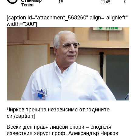
Станимир
18
1148
0
Тенев
[caption id="attachment_568260" align="alignleft"
width="300"]
Чирков тренира независимо от годините
си[/caption]
Всеки ден правя лицеви опори – споделя
известния хирург проф. Александър Чирков