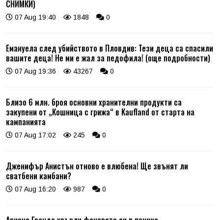
СНИМКИ)
07 Aug 19:40
1848
0
Емануела след убийството в Пловдив: Тези деца са спасили
вашите деца! Не ми е жал за педофила! (още подробности)
07 Aug 19:36
43267
0
Близо 6 млн. броя основни хранителни продукти са
закупени от „Кошница с грижа“ в Kaufland от старта на
кампанията
07 Aug 17:02
245
0
Дженифър Анистън отново е влюбена! Ще звънят ли
сватбени камбани?
07 Aug 16:20
987
0
Ариана Гранде хвърли феновете си в паника