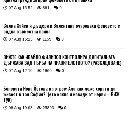
07 Aug 15:52
861
0
Салма Хайек и дъщеря ѝ Валентина очароваха феновете с
рядка съвместна поява
07 Aug 15:23
1155
0
ВИЖТЕ КАК ИВАЙЛО ФИЛИПОВ КОНТРОЛИРА ДИГИТАЛНАТА
ДЪРЖАВА ЗАД ГЪРБА НА ПРАВИТЕЛСТВОТО? (РАЗСЛЕДВАНЕ)
07 Aug 12:10
1960
0
Боневата Нона Йотова в потрес: Ама как може хората да
живеят в тая София?! (ето какво я извади от нерви – ВИЖ
ТУК)
06 Aug 19:08
25893
0