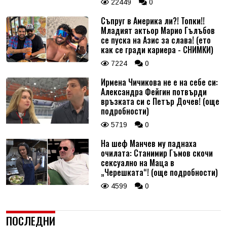
22449
0
Съпруг в Америка ли?! Топки!!
Младият актьор Марио Гълъбов
се пуска на Азис за слава! (ето
как се гради кариера - СНИМКИ)
7224
0
Ирмена Чичикова не е на себе си:
Александра Фейгин потвърди
връзката си с Петър Дочев! (още
подробности)
5719
0
На шеф Манчев му паднаха
очилата: Станимир Гъмов скочи
сексуално на Маца в
„Черешката“! (още подробности)
4599
0
ПОСЛЕДНИ