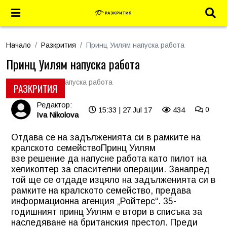
Начало
Разкрития
Принц Уилям напуска работа
Принц Уилям напуска работа
РАЗКРИТИЯ
Редактор:
15:33 | 27 Jul 17
434
0
Iva Nikolova
Отдава се на задълженията си в рамките на
кралското семейство
Принц Уилям
взе решение да напусне работа като пилот на
хеликоптер за спасителни операции. Занапред
той ще се отдаде изцяло на задълженията си в
рамките на кралското семейство, предава
информационна агенция „Ройтерс“. 35-
годишният принц Уилям е втори в списъка за
наследяване на британския престол. Преди