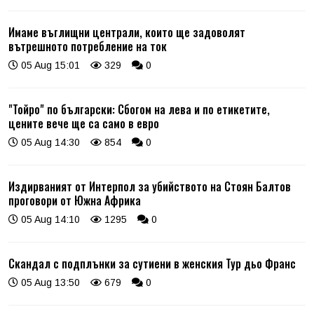
Имаме въглищни централи, които ще задоволят
вътрешното потребление на ток
05 Aug 15:01
329
0
"Тойро" по български: Сбогом на лева и по етикетите,
цените вече ще са само в евро
05 Aug 14:30
854
0
Издирваният от Интерпол за убийството на Стоян Балтов
проговори от Южна Африка
05 Aug 14:10
1295
0
Скандал с подплънки за сутиени в женския Тур дьо Франс
05 Aug 13:50
679
0