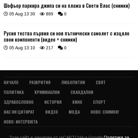
Шофьор паркира джипа си на плажа в Свети Влас (снимки)
05 Aug 13:30
889
0
Русия тества първия си нов пътнически самолет с изцяло
свои компоненти (видео + снимки)
05 Aug 13:10
217
0
НАЧАЛО
РАЗКРИТИЯ
ЛЮБОПИТНИ
СВЯТ
ПОЛИТИКА
КРИМИНАЛНИ
СКАНДАЛНИ
ЗДРАВОСЛОВНО
ИСТОРИЯ
КИНО
СПОРТ
НАС НИ ЦИТИРАТ
ВИДЕО
МОДА
НОВО: СНИМКИ!
НОВО: ИНТЕРВЮТА
Този сайт е защитен от reCAPTCHA и Google
Политика за