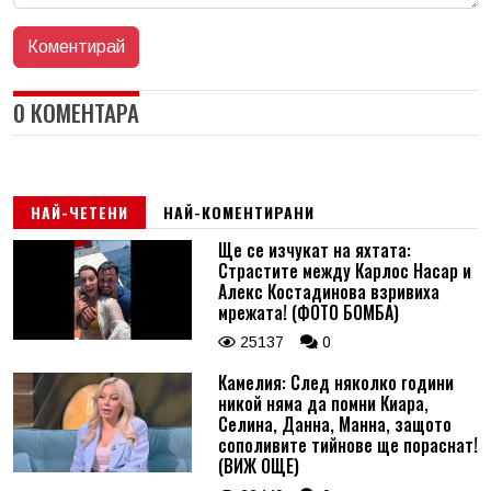
0 КОМЕНТАРА
НАЙ-ЧЕТЕНИ
НАЙ-КОМЕНТИРАНИ
Ще се изчукат на яхтата:
Страстите между Карлос Насар и
Алекс Костадинова взривиха
мрежата! (ФОТО БОМБА)
25137
0
Камелия: След няколко години
никой няма да помни Киара,
Селина, Данна, Манна, защото
сополивите тийнове ще пораснат!
(ВИЖ ОЩЕ)