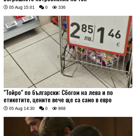
05 Aug 15:01
0
336
"Тойро" по български: Сбогом на лева и по
етикетите, цените вече ще са само в евро
05 Aug 14:30
0
868