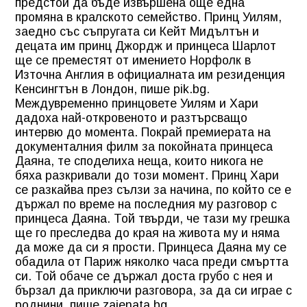
предстои да бъде извършена още една
промяна в кралското семейство. Принц Уилям,
заедно със съпругата си Кейт Мидълтън и
децата им принц Джордж и принцеса Шарлот
ще се преместят от имението Норфолк в
Източна Англия в официалната им резиденция
Кенсингтън в Лондон, пише pik.bg.
Междувременно принцовете Уилям и Хари
дадоха най-откровеното и разтърсващо
интервю до момента. Покрай премиерата на
документалния филм за покойната принцеса
Даяна, те споделиха неща, които никога не
бяха разкривали до този момент. Принц Хари
се разкайва през сълзи за начина, по който се е
държал по време на последния му разговор с
принцеса Даяна. Той твърди, че тази му грешка
ще го преследва до края на живота му и няма
да може да си я прости. Принцеса Даяна му се
обадила от Париж няколко часа преди смъртта
си. Той обаче се държал доста грубо с нея и
бързал да приключи разговора, за да си играе с
роднини, пише zajenata.bg.