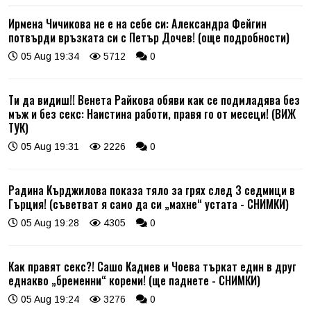
Ирмена Чичикова не е на себе си: Александра Фейгин
потвърди връзката си с Петър Дочев! (още подробности)
05 Aug 19:34
5712
0
Ти да видиш!! Венета Райкова обяви как се подмладява без
мъж и без секс: Наистина работи, правя го от месеци! (ВИЖ
ТУК)
05 Aug 19:31
2226
0
Радина Кърджилова показа тяло за грях след 3 седмици в
Гърция! (съветват я само да си „махне“ устата - СНИМКИ)
05 Aug 19:28
4305
0
Как правят секс?! Сашо Кадиев и Чоева търкат един в друг
еднакво „бременни“ кореми! (ще паднете - СНИМКИ)
05 Aug 19:24
3276
0