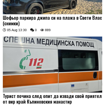
Шофьор паркира джипа си на плажа в Свети Влас
(снимки)
05 Aug 13:30
0
889
Турист почина след опит да извади свой приятел
от вир край Къпиновския манастир