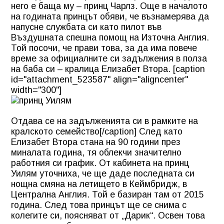
него е баща му –
принц Чарлз
. Още в началото
на годината принцът обяви, че възнамерява да
напусне службата си като пилот във
Въздушната спешна помощ на Източна Англия.
Той посочи, че прави това, за да има повече
време за официалните си задължения в полза
на баба си – кралица Елизабет Втора. [caption
id="attachment_523587" align="aligncenter"
width="300"]
Отдава се на задълженията си в рамките на
кралското семейство[/caption] След като
Елизабет Втора стана на 90 години през
миналата година, тя облекчи значително
работния си график. От кабинета на принц
Уилям уточниха, че ще даде последната си
нощна смяна на летището в Кеймбридж, в
Централна Англия. Той е базиран там от 2015
година. След това принцът ще се снима с
колегите си, поясняват от „Дарик“. Освен това