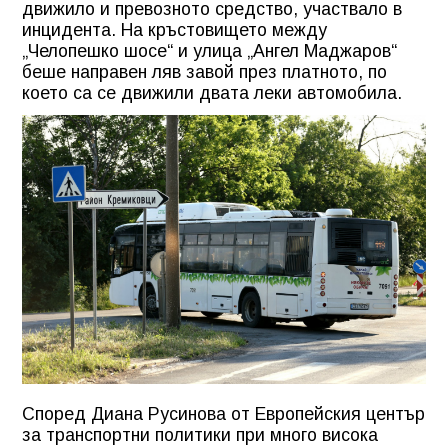
движило и превозното средство, участвало в
инцидента. На кръстовището между
„Челопешко шосе“ и улица „Ангел Маджаров“
беше направен ляв завой през платното, по
което са се движили двата леки автомобила.
Според Диана Русинова от Европейския център
за транспортни политики при много висока