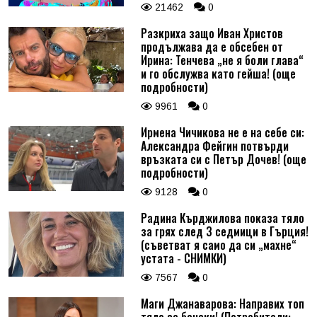
21462
0
Разкриха защо Иван Христов
продължава да е обсебен от
Ирина: Тенчева „не я боли глава“
и го обслужва като гейша! (още
подробности)
9961
0
Ирмена Чичикова не е на себе си:
Александра Фейгин потвърди
връзката си с Петър Дочев! (още
подробности)
9128
0
Радина Кърджилова показа тяло
за грях след 3 седмици в Гърция!
(съветват я само да си „махне“
устата - СНИМКИ)
7567
0
Маги Джанаварова: Направих топ