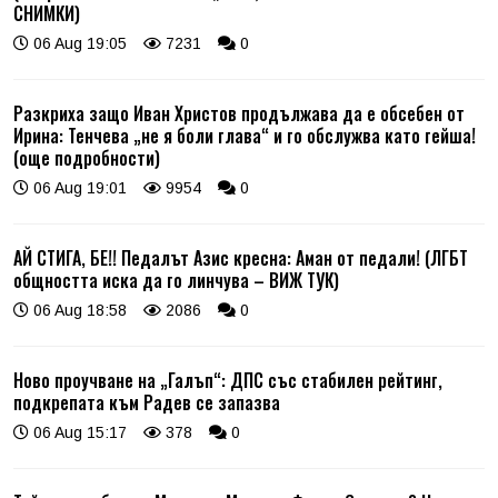
СНИМКИ)
06 Aug 19:05
7231
0
Разкриха защо Иван Христов продължава да е обсебен от
Ирина: Тенчева „не я боли глава“ и го обслужва като гейша!
(още подробности)
06 Aug 19:01
9954
0
АЙ СТИГА, БЕ!! Педалът Азис кресна: Аман от педали! (ЛГБТ
общността иска да го линчува – ВИЖ ТУК)
06 Aug 18:58
2086
0
Ново проучване на „Галъп“: ДПС със стабилен рейтинг,
подкрепата към Радев се запазва
06 Aug 15:17
378
0