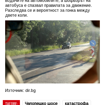
водачите на автомобилите, а шофьорът на
автобуса е спазвал правилата за движение.
Разследва се и вероятност за гонка между
двете коли.
Източник: dir.bg
ТАГОВЕ:
Челопешко шосе
катастрофа