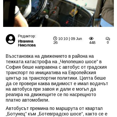
Редактор:
10:10 | 09 Jun
Иванина
26
448
0
Николова
Възстановка на движението в района на
тежката катастрофа на „Челопешко шосе“ в
София беше направена с автобус от градския
транспорт по инициатива на Европейския
център за транспортни политики. Целта беше
да се провери каква видимост е имал водачът
на автобуса при завоя и дали е могъл да
реагира на движещите се по насрещното
платно автомобили.
Автобусът премина по маршрута от квартал
„Ботунец“ към „Ботевградско шосе“, както се е