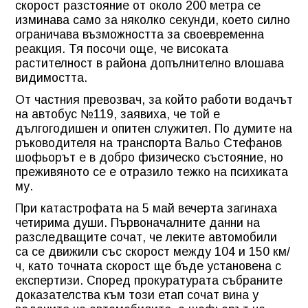
скорост разстояние от около 200 метра се
изминава само за няколко секунди, което силно
ограничава възможността за своевременна
реакция. Тя посочи още, че високата
растителност в района допълнително влошава
видимостта.
От частния превозвач, за който работи водачът
на автобус №119, заявиха, че той е
дългогодишен и опитен служител. По думите на
ръководителя на транспорта Вальо Стефанов
шофьорът е в добро физическо състояние, но
преживяното се е отразило тежко на психиката
му.
При катастрофата на 5 май вечерта загинаха
четирима души. Първоначалните данни на
разследващите сочат, че леките автомобили
са се движили със скорост между 104 и 150 км/
ч, като точната скорост ще бъде установена с
експертизи. Според прокуратурата събраните
доказателства към този етап сочат вина у