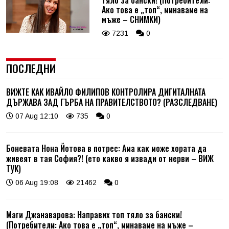
тяло за бански! (Потребители:
Ако това е „топ“, минаваме на
мъже – СНИМКИ)
7231
0
ПОСЛЕДНИ
ВИЖТЕ КАК ИВАЙЛО ФИЛИПОВ КОНТРОЛИРА ДИГИТАЛНАТА
ДЪРЖАВА ЗАД ГЪРБА НА ПРАВИТЕЛСТВОТО? (РАЗСЛЕДВАНЕ)
07 Aug 12:10
735
0
Боневата Нона Йотова в потрес: Ама как може хората да
живеят в тая София?! (ето какво я извади от нерви – ВИЖ
ТУК)
06 Aug 19:08
21462
0
Маги Джанаварова: Направих топ тяло за бански!
(Потребители: Ако това е „топ“, минаваме на мъже –