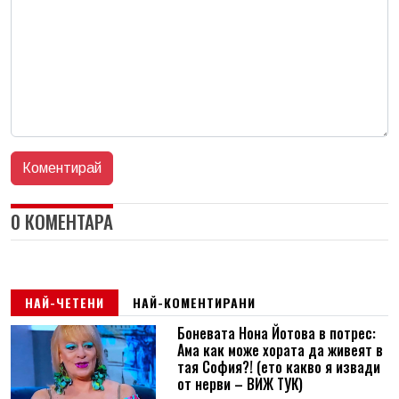
0 КОМЕНТАРА
НАЙ-ЧЕТЕНИ
НАЙ-КОМЕНТИРАНИ
Боневата Нона Йотова в потрес:
Ама как може хората да живеят в
тая София?! (ето какво я извади
от нерви – ВИЖ ТУК)