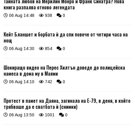
Тайната любов на Мерилин Монро и Франк Синатра? Нова
книга разпалва отново легендата
06 Aug 14:48
938
0
Кейт Бланшет и борбата ѝ да спи повече от четири часа на
нощ
06 Aug 14:30
854
0
Шокиращо видео на Перес Хилтън доведе до полицейска
намеса в дома му в Маями
06 Aug 14:10
742
0
Протест в памет на Даяна, загинала на Е-79, в деня, в който
трябваше да е сватбата ѝ (снимки)
06 Aug 13:50
1001
0