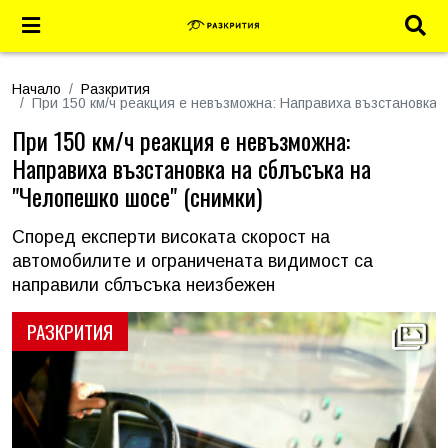
Начало
Разкрития
При 150 км/ч реакция е невъзможна: Направиха възстановка н
При 150 км/ч реакция е невъзможна:
Направиха възстановка на сблъсъка на
"Челопешко шосе" (снимки)
Според експерти високата скорост на
автомобилите и ограничената видимост са
направили сблъсъка неизбежен
РАЗКРИТИЯ