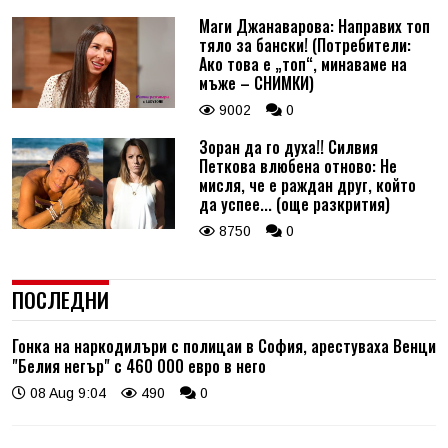
Маги Джанаварова: Направих топ
тяло за бански! (Потребители:
Ако това е „топ“, минаваме на
мъже – СНИМКИ)
9002
0
Зоран да го духа!! Силвия
Петкова влюбена отново: Не
мисля, че е раждан друг, който
да успее... (още разкрития)
8750
0
ПОСЛЕДНИ
Гонка на наркодилъри с полицаи в София, арестуваха Венци
"Белия негър" с 460 000 евро в него
08 Aug 9:04
490
0