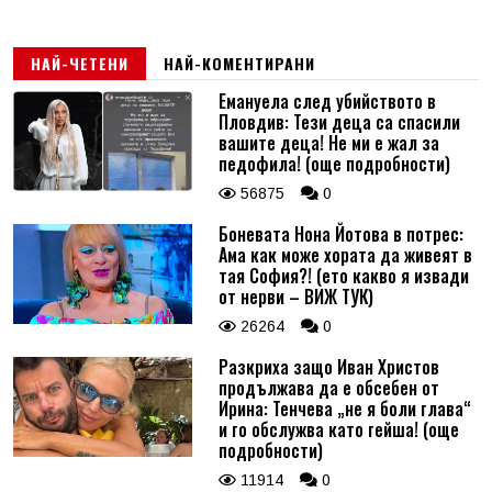
НАЙ-ЧЕТЕНИ
НАЙ-КОМЕНТИРАНИ
Емануела след убийството в
Пловдив: Тези деца са спасили
вашите деца! Не ми е жал за
педофила! (още подробности)
56875
0
Боневата Нона Йотова в потрес:
Ама как може хората да живеят в
тая София?! (ето какво я извади
от нерви – ВИЖ ТУК)
26264
0
Разкриха защо Иван Христов
продължава да е обсебен от
Ирина: Тенчева „не я боли глава“
и го обслужва като гейша! (още
подробности)
11914
0