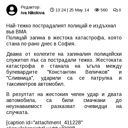
Редактор:
13:24 | 25 May 14
560
0
Iva Nikolova
Най-тежко пострадалият полицай е издъхнал
във ВМА
Полицай
загина в жестока катастрофа, която
стана по-рано днес в
София
.
Двама от колегите на загиналия полицейски
служител пък са пострадали тежко. Жестоката
катастрофа е станала на ъгъла между
булевардите "Константин Величков" и
"Сливница", ударили са се патрулка и
таксиметров автомобил.
В резултат на жестокия челен удар и двата
автомобила, са били смачкани до
неузнаваемост разказват очевидци на
случката.
[caption id="attachment_411228"