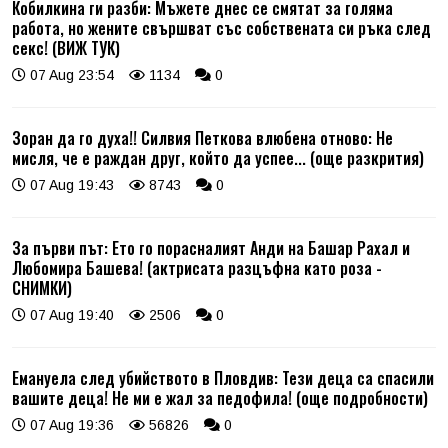
Кобилкина ги разби: Мъжете днес се смятат за голяма
работа, но жените свършват със собствената си ръка след
секс! (ВИЖ ТУК)
07 Aug 23:54
1134
0
Зоран да го духа!! Силвия Петкова влюбена отново: Не
мисля, че е раждан друг, който да успее... (още разкрития)
07 Aug 19:43
8743
0
За първи път: Ето го порасналият Анди на Башар Рахал и
Любомира Башева! (актрисата разцъфна като роза -
СНИМКИ)
07 Aug 19:40
2506
0
Емануела след убийството в Пловдив: Тези деца са спасили
вашите деца! Не ми е жал за педофила! (още подробности)
07 Aug 19:36
56826
0