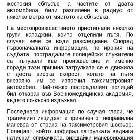
жестокия сблъсък, а частите от двата
автомобила, били разпилени в радиус от
няколко метра от мястото на сблъсъка.
На местопроизшествието пристигнали няколко
групи катаджии, които отцепили пътя. По
случая вече се води разследване. Според
първоначалната информация, по ирония на
съдбата, пострадалите полицейски служители
са пътували към произшествие и именно
поради тази причина патрулката се е движила
с доста висока скорост, когато на пътя
внезапно им се изпречил таксиметровият
автомобил. Най-тежко пострадалият полицай
бил откаран във Военномедицинска академия,
където по-късно издъхнал.
Последната информация по случая гласи, че
трагичният инцидент е причинен от неправилна
маневра от страна на таксиметровия шофьор.
Полицаят, който шофирал патрулката веднага
натиснал спирачката, виждайки маневриращия