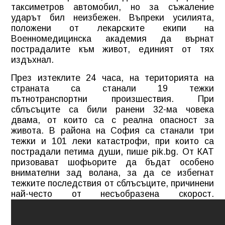
таксиметров автомобил, но за съжаление
ударът бил неизбежен. Въпреки усилията,
положени от лекарските екипи на
Военномедицинска академия да върнат
пострадалите към живот, единият от тях
издъхнал.
През изтеклите 24 часа, на територията на
страната са станали 19 тежки
пътнотранспортни произшествия. При
сблъсъците са били ранени 32-ма човека
двама, от които са с реална опасност за
живота. В района на София са станали три
тежки и 101 леки катастрофи, при които са
пострадали петима души, пише pik.bg. От КАТ
призовават шофьорите да бъдат особено
внимателни зад волана, за да се избегнат
тежките последствия от сблъсъците, причинени
най-често от несъобразена скорост.