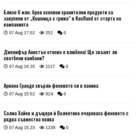
Близо 6 млн. броя основни хранителни продукти са
закупени от „Кошница с грижа“ в Kaufland от старта на
кампанията
07 Aug 17:02
252
0
Дженифър Анистън отново е влюбена! Ще звънят ли
сватбени камбани?
07 Aug 16:20
1127
0
Ариана Гранде хвърли феновете си в паника
07 Aug 15:52
924
0
Салма Хайек и дъщеря ѝ Валентина очароваха феновете с
рядка съвместна поява
07 Aug 15:23
1239
0