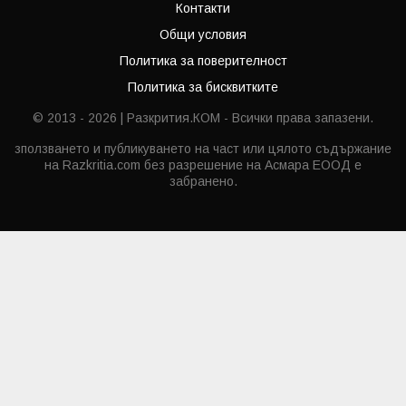
Контакти
Общи условия
Политика за поверителност
Политика за бисквитките
© 2013 - 2026 | Разкрития.КОМ - Всички права запазени.
зползването и публикуването на част или цялото съдържание
на Razkritia.com без разрешение на Асмара ЕООД е
забранено.