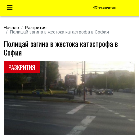
Начало
Разкрития
Полицай загина в жестока катастрофа в София
Полицай загина в жестока катастрофа в
София
РАЗКРИТИЯ