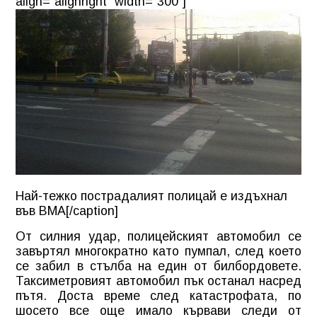
align="alignright" width="300"]
Най-тежко пострадалият полицай е издъхнал
във ВМА[/caption]
От силния удар, полицейският автомобил се
завъртял многократно като пумпал, след което
се забил в стълба на един от билбордовете.
Таксиметровият автомобил пък останал насред
пътя. Доста време след катастрофата, по
шосето все още имало кървави следи от