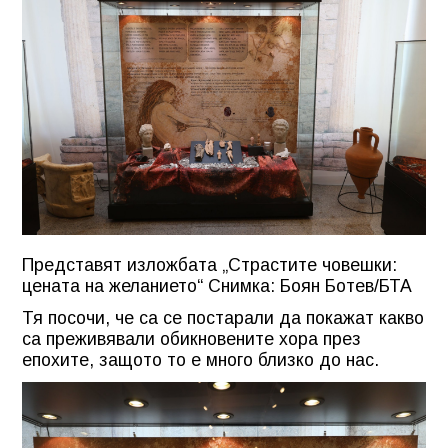
Представят изложбата „Страстите човешки:
цената на желанието“ Снимка: Боян Ботев/БТА
Тя посочи, че са се постарали да покажат какво
са преживявали обикновените хора през
епохите, защото то е много близко до нас.