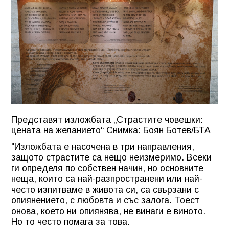
Представят изложбата „Страстите човешки:
цената на желанието“ Снимка: Боян Ботев/БТА
"Изложбата е насочена в три направления,
защото страстите са нещо неизмеримо. Всеки
ги определя по собствен начин, но основните
неща, които са най-разпространени или най-
често изпитваме в живота си, са свързани с
опиянението, с любовта и със залога. Тоест
онова, което ни опиянява, не винаги е виното.
Но то често помага за това.