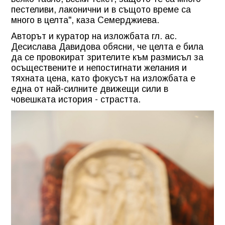
пестеливи, лаконични и в същото време са
много в целта", каза Семерджиева.
Авторът и куратор на изложбата гл. ас.
Десислава Давидова обясни, че целта е била
да се провокират зрителите към размисъл за
осъществените и непостигнати желания и
тяхната цена, като фокусът на изложбата е
една от най-силните движещи сили в
човешката история - страстта.