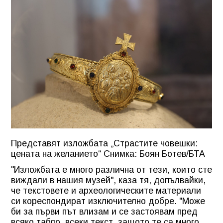
Представят изложбата „Страстите човешки:
цената на желанието“ Снимка: Боян Ботев/БТА
"Изложбата е много различна от тези, които сте
виждали в нашия музей", каза тя, допълвайки,
че текстовете и археологическите материали
си кореспондират изключително добре. "Може
би за първи път влизам и се застоявам пред
всяко табло, всеки текст, защото те са много