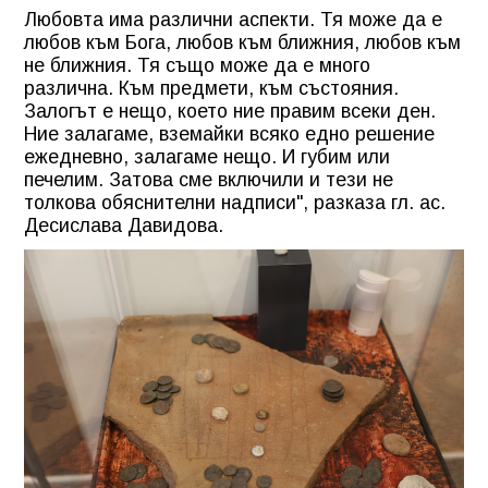
Любовта има различни аспекти. Тя може да е
любов към Бога, любов към ближния, любов към
не ближния. Тя също може да е много
различна. Към предмети, към състояния.
Залогът е нещо, което ние правим всеки ден.
Ние залагаме, вземайки всяко едно решение
ежедневно, залагаме нещо. И губим или
печелим. Затова сме включили и тези не
толкова обяснителни надписи", разказа гл. ас.
Десислава Давидова.