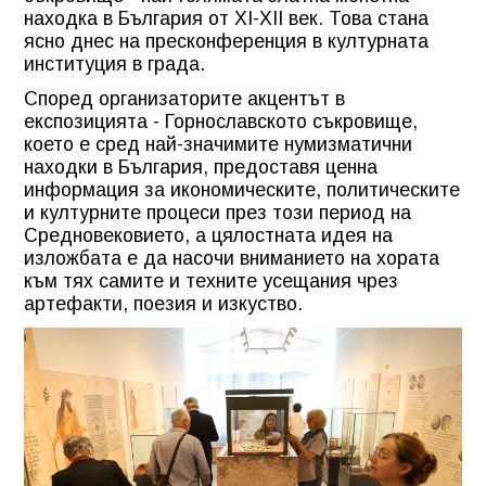
находка в България от XI-XII век. Това стана
ясно днес на пресконференция в културната
институция в града.
Според организаторите акцентът в
експозицията - Горнославското съкровище,
което е сред най-значимите нумизматични
находки в България, предоставя ценна
информация за икономическите, политическите
и културните процеси през този период на
Средновековието, а цялостната идея на
изложбата е да насочи вниманието на хората
към тях самите и техните усещания чрез
артефакти, поезия и изкуство.