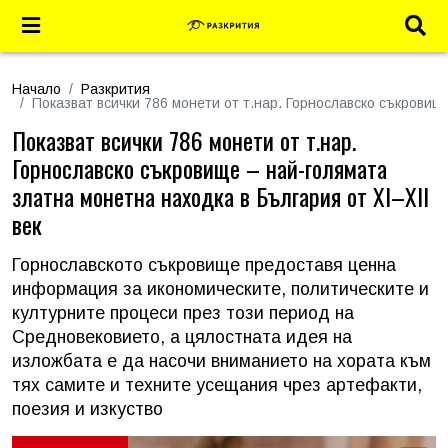
Начало
Разкрития
Показват всички 786 монети от т.нар. Горнославско съкровище
Показват всички 786 монети от т.нар.
Горнославско съкровище – най-голямата
златна монетна находка в България от XI–XII
век
Горнославското съкровище предоставя ценна
информация за икономическите, политическите и
културните процеси през този период на
Средновековието, а цялостната идея на
изложбата е да насочи вниманието на хората към
тях самите и техните усещания чрез артефакти,
поезия и изкуство