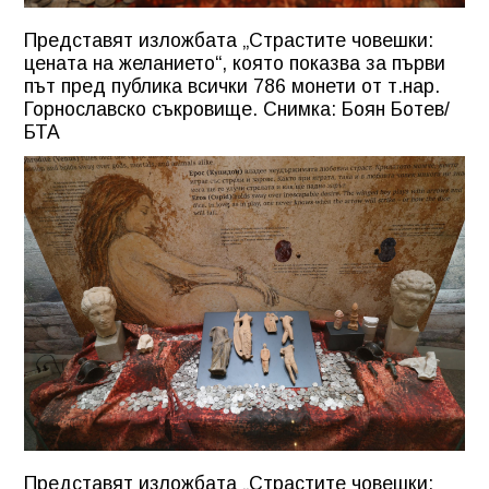
Представят изложбата „Страстите човешки:
цената на желанието“, която показва за първи
път пред публика всички 786 монети от т.нар.
Горнославско съкровище. Снимка: Боян Ботев/
БТА
Представят изложбата „Страстите човешки: