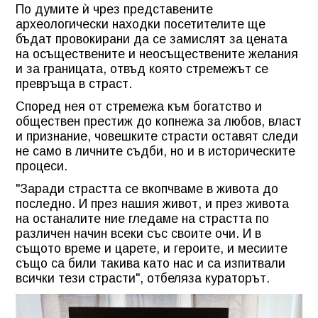
По думите ѝ чрез представените
археологически находки посетителите ще
бъдат провокирани да се замислят за цената
на осъществените и неосъществените желания
и за границата, отвъд която стремежът се
превръща в страст.
Според нея от стремежа към богатство и
обществен престиж до копнежа за любов, власт
и признание, човешките страсти оставят следи
не само в личните съдби, но и в историческите
процеси.
"Заради страстта се вкопчваме в живота до
последно. И през нашия живот, и през живота
на останалите ние гледаме на страстта по
различен начин всеки със своите очи. И в
същото време и царете, и героите, и месиите
също са били такива като нас и са изпитвали
всички тези страсти", отбеляза кураторът.