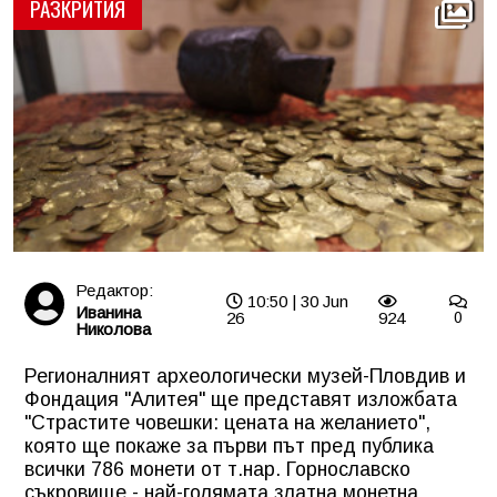
РАЗКРИТИЯ
Редактор:
10:50 | 30 Jun
Иванина
26
924
0
Николова
Регионалният археологически музей-Пловдив и
Фондация "Алитея" ще представят изложбата
"Страстите човешки: цената на желанието",
която ще покаже за първи път пред публика
всички 786 монети от т.нар. Горнославско
съкровище - най-голямата златна монетна