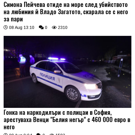
Симона Пейчева отиде на море след убийството
на любимия й Владо Загатото, скарала се с него
за пари
08 Aug 13:10
0
2310
Гонка на наркодилъри с полицаи в София,
арестуваха Венци "Белия негър" с 460 000 евро в
него