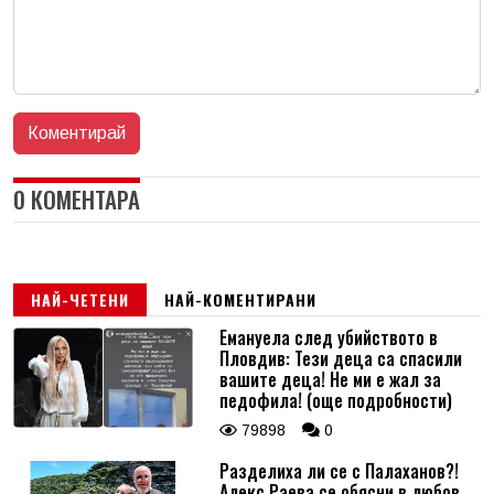
0 КОМЕНТАРА
НАЙ-ЧЕТЕНИ
НАЙ-КОМЕНТИРАНИ
Емануела след убийството в
Пловдив: Тези деца са спасили
вашите деца! Не ми е жал за
педофила! (още подробности)
79898
0
Разделиха ли се с Палаханов?!
Алекс Раева се обясни в любов