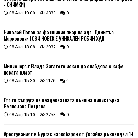
- СНИМКИ)
08 Aug 19:00
4333
0
Николай Попов за фалшивия пиар на адв. Димитър
Марковски: ТОЗИ ЧОВЕК Е УНИКАЛЕН РОБИН ХУД
08 Aug 18:08
2037
0
Милионерът Владо Загатото искал да снабдява с кафе
новата власт
08 Aug 15:30
1176
0
Ето го съпруга на неадекватната външна министърка
Велислава Петрова
08 Aug 15:10
2758
0
Арестуваният в Бургас наркобарон от Украйна ръководел 14