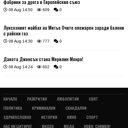
фабрики за дрога в Европейския съюз
08 Aug 14:50
609
0
Луксозният майбах на Митьо Очите опожарен заради балони
с райски газ
08 Aug 14:30
777
0
Дакота Джонсън стана Мерилин Монро!
08 Aug 14:24
602
0
НАЧАЛО
РАЗКРИТИЯ
ЛЮБОПИТНИ
СВЯТ
ПОЛИТИКА
КРИМИНАЛНИ
СКАНДАЛНИ
ЗДРАВОСЛОВНО
ИСТОРИЯ
КИНО
СПОРТ
НАС НИ ЦИТИРАТ
ВИДЕО
МОДА
НОВО: СНИМКИ!