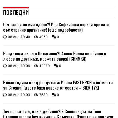
ПОСЛЕДНИ
С мъжа си ли има ядове?! Ива Софиянска взриви мрежата
със странно признание! (още подробности)
08 Aug 19:40
4060
0
Разделиха ли се с Палаханов?! Алекс Раева се обясни в
любов на друг мъж, мрежата завря! (СНИМКИ)
08 Aug 19:06
12019
0
Близо година след раздялата: Ивана РАЗТЪРСИ с истината
за Стояна! (двете бяха повече от сестри – ВИЖ ТУК)
08 Aug 19:03
7539
0
Тоя нагъл ли е, или е дебилен?!? Синковецът на Тони
Стораро шпори без книжка в Слънчака! (Емрах е за пандиза