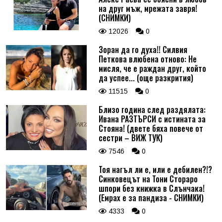
на друг мъж, мрежата завря!
(СНИМКИ)
12026
0
Зоран да го духа!! Силвия
Петкова влюбена отново: Не
мисля, че е раждан друг, който
да успее... (още разкрития)
11515
0
Близо година след раздялата:
Ивана РАЗТЪРСИ с истината за
Стояна! (двете бяха повече от
сестри – ВИЖ ТУК)
7546
0
Тоя нагъл ли е, или е дебилен?!?
Синковецът на Тони Стораро
шпори без книжка в Слънчака!
(Емрах е за пандиза - СНИМКИ)
4333
0