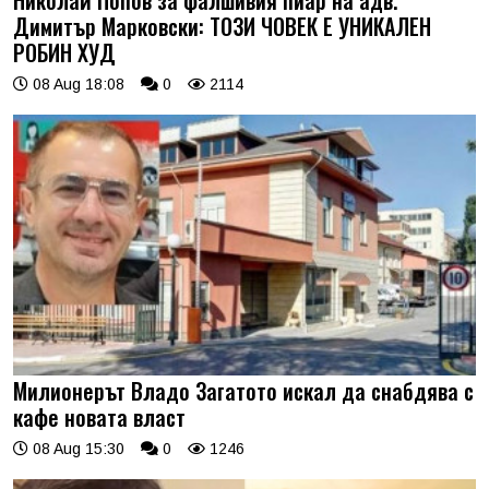
Николай Попов за фалшивия пиар на адв.
Димитър Марковски: ТОЗИ ЧОВЕК Е УНИКАЛЕН
РОБИН ХУД
08 Aug 18:08
0
2114
Милионерът Владо Загатото искал да снабдява с
кафе новата власт
08 Aug 15:30
0
1246