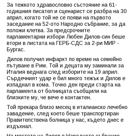
За тежкото здравословно състояние на 61-
годишния писател и сценарист се разбра на 30
април, когато той не се появи на първото
заседание на 52-ото Народно събрание, за да
положи клетва. За предсрочните
парламентарни избори Любен Дилов-син беше
втори в листата на ГЕРБ-СДС за 2-ри МИР -
Бургас.
Дилов получил инфаркт по време на семейно
пътуване в Рим. Той и децата му заминали за
Италия веднага след изборите на 19 април.
Сърдечният удар е бил много тежък и Дилов е
изпаднал в кома. Точно ден преди старта на
парламента от болницата съобщили на
близките му, че вече е контактен.
Той прекара близо месец в италианско лечебно
завадение, след което беше транспортиран
Правителствена болница у нас, където днес е
издъхнал.
На мястото на Дилов в Народното събрание