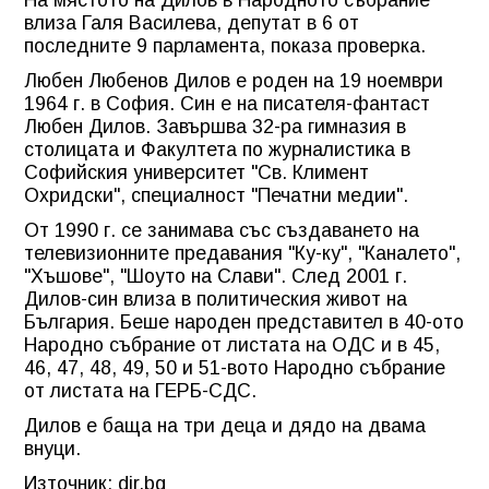
влиза Галя Василева, депутат в 6 от
последните 9 парламента, показа проверка.
Любен Любенов Дилов е роден на 19 ноември
1964 г. в София. Син е на писателя-фантаст
Любен Дилов. Завършва 32-ра гимназия в
столицата и Факултета по журналистика в
Софийския университет "Св. Климент
Охридски", специалност "Печатни медии".
От 1990 г. се занимава със създаването на
телевизионните предавания "Ку-ку", "Каналето",
"Хъшове", "Шоуто на Слави". След 2001 г.
Дилов-син влиза в политическия живот на
България. Беше народен представител в 40-ото
Народно събрание от листата на ОДС и в 45,
46, 47, 48, 49, 50 и 51-вото Народно събрание
от листата на ГЕРБ-СДС.
Дилов е баща на три деца и дядо на двама
внуци.
Източник: dir.bg