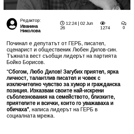
Редактор:
12:24 | 02 Jun
Иванина
26
1274
0
Николова
Починал е депутатът от ГЕРБ, писател,
сценарист и общественик Любен Дилов-син.
Тъжната вест съобщи лидерът на партията
Бойко Борисов.
"
Сбогом, Любо Дилов! Загубих приятел, ярка
личност, талантлив писател и човек с
изключително чувство за хумор и гражданска
позиция. Изказвам своите най-искрени
съболезнования на семейството, близките,
приятелите и всички, които го уважаваха и
обичаха"
, написа лидерът на ГЕРБ в
социалната мрежа.