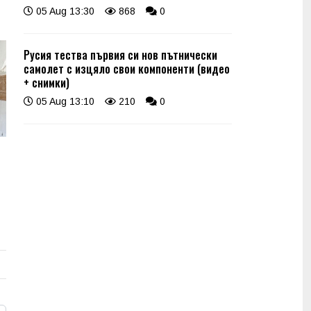
05 Aug 13:30
868
0
Русия тества първия си нов пътнически
самолет с изцяло свои компоненти (видео
+ снимки)
05 Aug 13:10
210
0