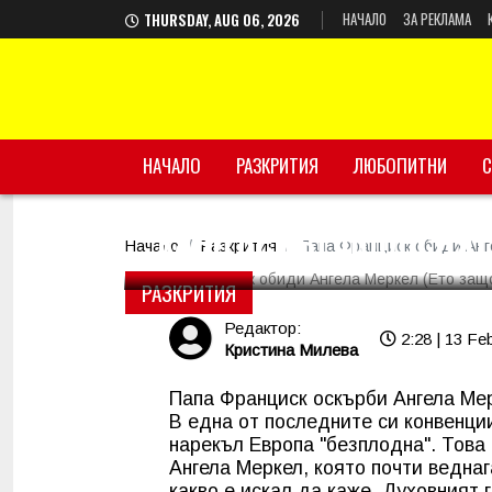
НАЧАЛО
ЗА РЕКЛАМА
THURSDAY, AUG 06, 2026
НАЧАЛО
Папа Франциск обид
РАЗКРИТИЯ
ЛЮБОПИТНИ
С
канцлерът побесня)
Начало
Разкрития
Папа Франциск обиди Анг
РАЗКРИТИЯ
Редактор:
2:28 | 13 Fe
Кристина Милева
Папа Франциск оскърби Ангела Мер
В една от последните си конвенци
нарекъл Европа "безплодна". Това
Ангела Меркел, която почти веднаг
какво е искал да каже. Духовният 