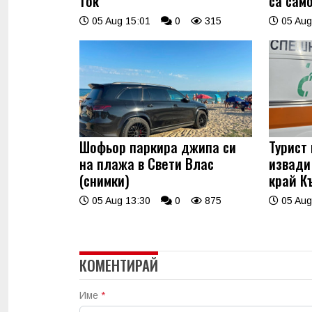
ток
са само
05 Aug 15:01
0
315
05 Aug
Шофьор паркира джипа си
Турист
на плажа в Свети Влас
извади
(снимки)
край К
05 Aug 13:30
0
875
05 Aug
КОМЕНТИРАЙ
Име
*