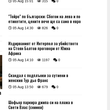
05 Aug 15:01
315
0
"Тойро" по български: Сбогом на лева и по
етикетите, цените вече ще са само в евро
05 Aug 14:30
826
0
Издирваният от Интерпол за убийството
на Стоян Балтов проговори от Южна
Африка
05 Aug 14:10
1197
0
Скандал с подплънки за сутиени в
женския Тур дьо Франс
05 Aug 13:50
679
0
а
в
Шофьор паркира джипа си на плажа в
Свети Влас (снимки)