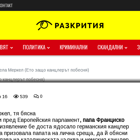
КОНТАКТ
и Ангела Меркел (Ето защо
ВЯТ
ПОЛИТИКА
КРИМИНАЛНИ
СКАНДАЛНИ
ела Меркел (Ето защо канцлерът побесня)
b 16
539
0
кел, тя бясна
и пред Европейския парламент
, папа Франциско
 изявление бе доста ядосало германския канцлер
а призовала папата на лична среща, да й обясни
глава на католическата църква и немския канцлер