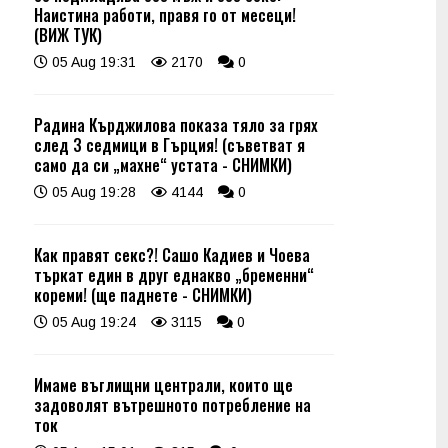
Наистина работи, правя го от месеци!
(ВИЖ ТУК)
05 Aug 19:31
2170
0
Радина Кърджилова показа тяло за грях
след 3 седмици в Гърция! (съветват я
само да си „махне“ устата - СНИМКИ)
05 Aug 19:28
4144
0
Как правят секс?! Сашо Кадиев и Чоева
търкат един в друг еднакво „бременни“
кореми! (ще паднете - СНИМКИ)
05 Aug 19:24
3115
0
Имаме въглищни централи, които ще
задоволят вътрешното потребление на
ток