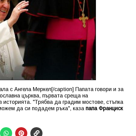
ла с Ангела Меркел[/caption] Папата говори и за
вославна църква, първата среща на
в историята. "Трябва да градим мостове, стъпка
 можем да си подадем ръка", каза
папа Франциск