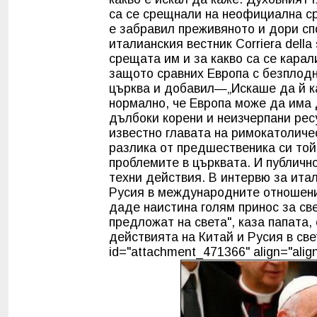
са се срещнали на неофициална ср
е забравил преживяното и дори сп
италианския вестник Corriera della
срещата им и за какво са се карал
защото сравних Европа с безплодн
църква и добавил—„Искаше да й ка
нормално, че Европа може да има 
дълбоки корени и неизчерпани рес
известно главата на римокатоличес
разлика от предшественика си той
проблемите в църквата. И публичн
техни действия. В интервю за итал
Русия в международните отношения
даде наистина голям принос за све
предложат на света", каза папата,
действията на Китай и Русия в све
id="attachment_471366" align="align