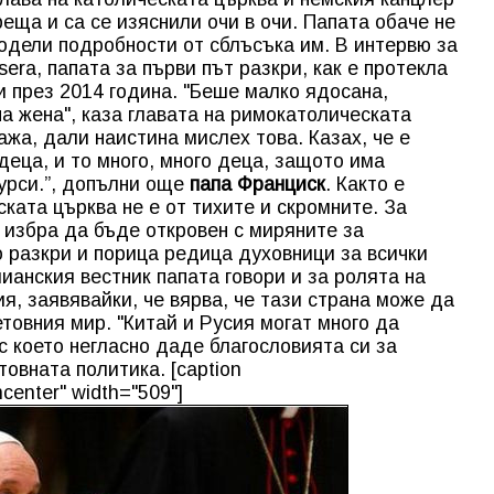
еща и са се изяснили очи в очи. Папата обаче не
одели подробности от сблъсъка им. В интервю за
 sera, папата за първи път разкри, как е протекла
и през 2014 година. "Беше малко ядосана,
а жена", каза главата на римокатолическата
жа, дали наистина мислех това. Казах, че е
деца, и то много, много деца, защото има
урси.”, допълни още
папа Франциск
. Както е
ката църква не е от тихите и скромните. За
 избра да бъде откровен с миряните за
о разкри и порица редица духовници за всички
ианския вестник папата говори и за ролята на
, заявявайки, че вярва, че тази страна може да
товния мир. "Китай и Русия могат много да
 с което негласно даде благословията си за
товната политика. [caption
center" width="509"]