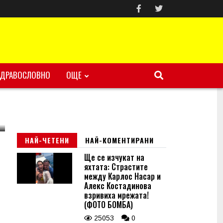
ЗДРАВОСЛОВНО
ОЩЕ
НАЙ-ЧЕТЕНИ
НАЙ-КОМЕНТИРАНИ
Ще се изчукат на
яхтата: Страстите
между Карлос Насар и
Алекс Костадинова
взривиха мрежата!
(ФОТО БОМБА)
25053
0