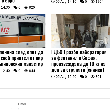
 в евро
05 Aug 14:10
0
1204
 14:30
0
826
 почина след опит да
ГДБОП разби лаборатория
 свой приятел от вир
за фентанил в София,
ъпиновския манастир
произвеждала до 10 кг на
ден за страната (снимки)
 12:40
0
644
05 Aug 12:20
0
301
Email