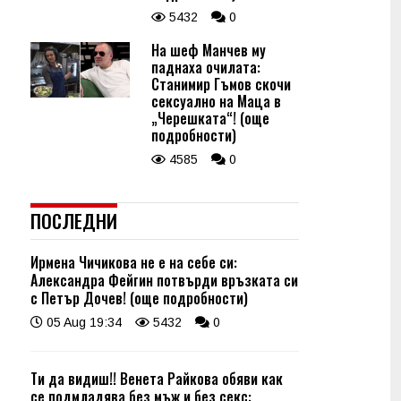
5432
0
На шеф Манчев му
паднаха очилата:
Станимир Гъмов скочи
сексуално на Маца в
„Черешката“! (още
подробности)
4585
0
ПОСЛЕДНИ
Ирмена Чичикова не е на себе си:
Александра Фейгин потвърди връзката си
с Петър Дочев! (още подробности)
05 Aug 19:34
5432
0
Ти да видиш!! Венета Райкова обяви как
се подмладява без мъж и без секс: