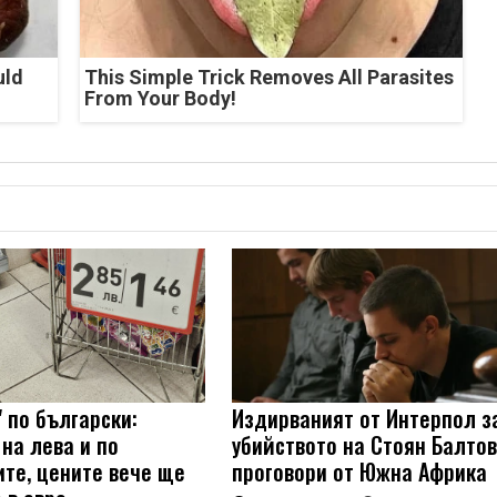
uld
This Simple Trick Removes All Parasites
From Your Body!
 по български:
Издирваният от Интерпол з
на лева и по
убийството на Стоян Балто
ите, цените вече ще
проговори от Южна Африка