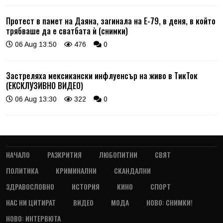
Протест в памет на Даяна, загинала на Е-79, в деня, в който
трябваше да е сватбата ѝ (снимки)
06 Aug 13:50
476
0
Застреляха мексикански инфлуенсър на живо в ТикТок
(ЕКСКЛУЗИВНО ВИДЕО)
06 Aug 13:30
322
0
НАЧАЛО
РАЗКРИТИЯ
ЛЮБОПИТНИ
СВЯТ
ПОЛИТИКА
КРИМИНАЛНИ
СКАНДАЛНИ
ЗДРАВОСЛОВНО
ИСТОРИЯ
КИНО
СПОРТ
НАС НИ ЦИТИРАТ
ВИДЕО
МОДА
НОВО: СНИМКИ!
НОВО: ИНТЕРВЮТА