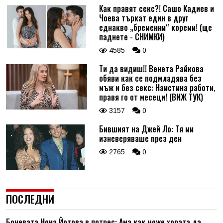
Как правят секс?! Сашо Кадиев и
Чоева търкат един в друг
еднакво „бременни“ кореми! (ще
паднете - СНИМКИ)
4585
0
Ти да видиш!! Венета Райкова
обяви как се подмладява без
мъж и без секс: Наистина работи,
правя го от месеци! (ВИЖ ТУК)
3157
0
Бившият на Джей Ло: Тя ми
изневеряваше през ден
2765
0
ПОСЛЕДНИ
Боневата Нона Йотова в потрес: Ама как може хората да