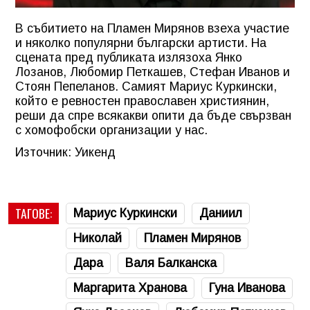
В събитието на Пламен Мирянов взеха участие
и няколко популярни български артисти. На
сцената пред публиката излязоха Янко
Лозанов, Любомир Петкашев, Стефан Иванов и
Стоян Пепеланов. Самият Мариус Куркински,
който е ревностен православен християнин,
реши да спре всякакви опити да бъде свързван
с хомофобски организации у нас.
Източник: Уикенд
ТАГОВЕ:
Мариус Куркински
Даниил
Николай
Пламен Мирянов
Дара
Валя Балканска
Маргарита Хранова
Гуна Иванова