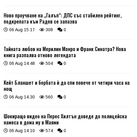
Ново проучване на „Галъп“: ДПС със стабилен рейтинг,
подкрепата към Радев се запазва
06 Aug 15:17
308
0
Тайната любов на Мерилин Монро и Франк Синатра? Нова
книга разпалва отново легендата
06 Aug 14:48
504
0
Кейт Бланшет и борбата ѝ да спи повече от четири часа на
нощ
06 Aug 14:30
560
0
Шокиращо видео на Перес Хилтън доведе до полицейска
намеса в дома му в Маями
06 Aug 14:10
574
0