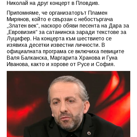
Николай на друг концерт в Пловдив.
Припомняме, че организаторът Пламен
Мирянов, който е свързан с небостъргача
„Златен век“, наскоро обяви песента на Дара за
„Евровизия“ за сатанинска заради текстове за
Луцифер. На концерта към шествието се
изявиха десетки известни личности. В
официалната програма се включиха певиците
Валя Балканска, Маргарита Хранова и Гуна
Иванова, както и хорове от Русе и София.