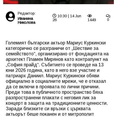
Редактор:
10:30 | 14 Jun
Иванина
26
1449
0
Николова
Големият български актьор Мариус Куркински
категорично се разграничи от „Шествие за
семейството“, организирано от фондацията на
архитект Пламен Мирянов като контрапункт на
„София прайд“. Събитието се проведе на 13
юни 2026 година, като в него взе участие и
патриарх Даниил. Мариус Куркински обяви
официално в социалните мрежи, че е отказал
да се включи в проявата по лични причини.
Преди това в публичното пространство бяха
разпространени плакати с неговия лик за
концерт в защита на традиционните ценности.
Заради близките си връзки с църквата
актьорът беше поканен и от митрополит