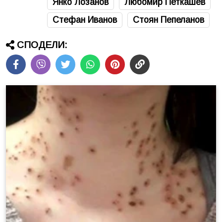
Янко Лозанов
Любомир Петкашев
Стефан Иванов
Стоян Пeпеланов
СПОДЕЛИ: