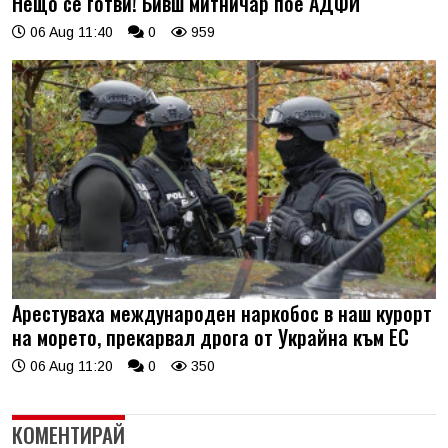
Нещо се готви! Бивш митничар пое АДФИ
06 Aug 11:40
0
959
Арестуваха международен наркобос в наш курорт
на морето, прекарвал дрога от Украйна към ЕС
06 Aug 11:20
0
350
КОМЕНТИРАЙ