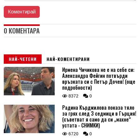
0 КОМЕНТАРА
НАЙ-ЧЕТЕНИ
НАЙ-КОМЕНТИРАНИ
Ирмена Чичикова не е на себе си:
Александра Фейгин потвърди
връзката си с Петър Дочев! (още
подробности)
8372
0
Радина Кърджилова показа тяло
за грях след 3 седмици в Гърция!
(съветват я само да си „махне“
устата - СНИМКИ)
6720
0