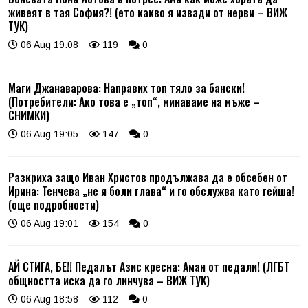
живеят в тая София?! (ето какво я извади от нерви – ВИЖ
ТУК)
06 Aug 19:08
119
0
Маги Джанаварова: Направих топ тяло за бански!
(Потребители: Ако това е „топ“, минаваме на мъже –
СНИМКИ)
06 Aug 19:05
147
0
Разкриха защо Иван Христов продължава да е обсебен от
Ирина: Тенчева „не я боли глава“ и го обслужва като гейша!
(още подробности)
06 Aug 19:01
154
0
АЙ СТИГА, БЕ!! Педалът Азис кресна: Аман от педали! (ЛГБТ
общността иска да го линчува – ВИЖ ТУК)
06 Aug 18:58
112
0