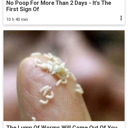
No Poop For More Than 2 Days - It's The
First Sign Of
10 h 40 min
The Lump Of Worms Will Come Out Of You