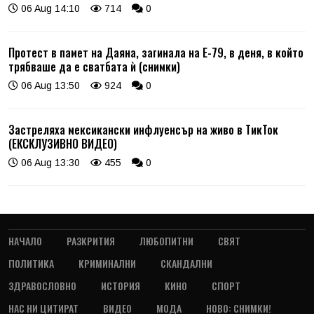
06 Aug 14:10
714
0
Протест в памет на Даяна, загинала на Е-79, в деня, в който
трябваше да е сватбата ѝ (снимки)
06 Aug 13:50
924
0
Застреляха мексикански инфлуенсър на живо в ТикТок
(ЕКСКЛУЗИВНО ВИДЕО)
06 Aug 13:30
455
0
НАЧАЛО
РАЗКРИТИЯ
ЛЮБОПИТНИ
СВЯТ
ПОЛИТИКА
КРИМИНАЛНИ
СКАНДАЛНИ
ЗДРАВОСЛОВНО
ИСТОРИЯ
КИНО
СПОРТ
НАС НИ ЦИТИРАТ
ВИДЕО
МОДА
НОВО: СНИМКИ!