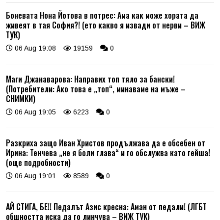
Боневата Нона Йотова в потрес: Ама как може хората да
живеят в тая София?! (ето какво я извади от нерви – ВИЖ
ТУК)
06 Aug 19:08
19159
0
Маги Джанаварова: Направих топ тяло за бански!
(Потребители: Ако това е „топ“, минаваме на мъже –
СНИМКИ)
06 Aug 19:05
6223
0
Разкриха защо Иван Христов продължава да е обсебен от
Ирина: Тенчева „не я боли глава“ и го обслужва като гейша!
(още подробности)
06 Aug 19:01
8589
0
АЙ СТИГА, БЕ!! Педалът Азис кресна: Аман от педали! (ЛГБТ
общността иска да го линчува – ВИЖ ТУК)