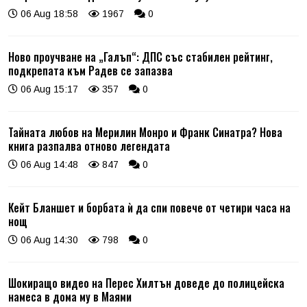
06 Aug 18:58
1967
0
Ново проучване на „Галъп“: ДПС със стабилен рейтинг,
подкрепата към Радев се запазва
06 Aug 15:17
357
0
Тайната любов на Мерилин Монро и Франк Синатра? Нова
книга разпалва отново легендата
06 Aug 14:48
847
0
Кейт Бланшет и борбата ѝ да спи повече от четири часа на
нощ
06 Aug 14:30
798
0
Шокиращо видео на Перес Хилтън доведе до полицейска
намеса в дома му в Маями