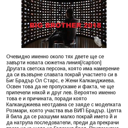
Очевидно именно около тях двете ще се
завърти новата сюжетна линия[/caption]
Другата светска персона, която има намерение
да си възвърне славата покрай участието си в
Биг Брадър Ол Старс, е Жени Калканджиева.
Освен това да не пропускаме и факта, че ще
припечели някой и друг лев. Вероятно именно
това е и причината, поради която
Калканджиева неотдавна се заяде с моделката
Розмари, която участва във ВИП Брадър. Целта
й била да се разшуми малко покрай името й и
да натрупа последователи, преди да прекрачи