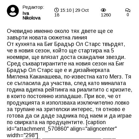
Редактор:
15:10 | 29 Oct
Iva
18
1260
0
Nikolova
Очевидно именно около тях двете ще се
завърти новата сюжетна линия
От кухнята на Биг Брадър Ол Старс твърдят,
че в новия сезон, който ще стартира на 5
ноември, ще влязат доста скандални звезди.
Сред съквартирантите на новия сезон на Биг
Брадър Ол Старс ще е и дизайнерката
Миглена Каканашева, по-известна като Мегз. Тя
се съгласила да участва, след като миналата
година вдигна рейтинга на риалитито с кризите,
в които постоянно изпадаше. При все, че от
продукцията я използваха изключително ловко
за трупане на зрителски интерес, тя отново е
готова да си даде задника под наем и да играе
по свирката на продуцентите. [caption
id="attachment_570860" align="aligncenter"
width="298"]