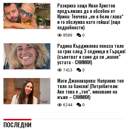
Разкриха защо Иван Христов
продължава да е обсебен от
Ирина: Тенчева „не я боли глава“
и го обслужва като гейша! (още
подробности)
8589
0
Радина Кърджилова показа тяло
за грях след 3 седмици в Гърция!
(съветват я само да си „махне“
устата - СНИМКИ)
7413
0
Маги Джанаварова: Направих топ
тяло за бански! (Потребители:
Ако това е „топ“, минаваме на
мъже – СНИМКИ)
6244
0
ПОСЛЕДНИ