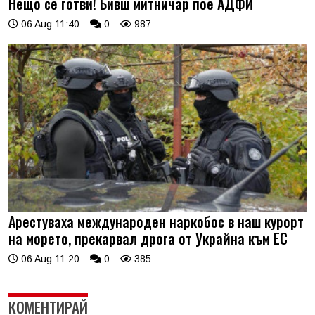
Нещо се готви! Бивш митничар пое АДФИ
06 Aug 11:40
0
987
Арестуваха международен наркобос в наш курорт
на морето, прекарвал дрога от Украйна към ЕС
06 Aug 11:20
0
385
КОМЕНТИРАЙ