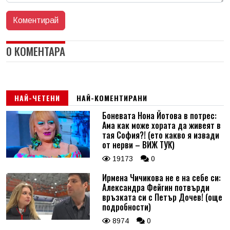
0 КОМЕНТАРА
НАЙ-ЧЕТЕНИ
НАЙ-КОМЕНТИРАНИ
Боневата Нона Йотова в потрес:
Ама как може хората да живеят в
тая София?! (ето какво я извади
от нерви – ВИЖ ТУК)
19173
0
Ирмена Чичикова не е на себе си:
Александра Фейгин потвърди
връзката си с Петър Дочев! (още
подробности)
8974
0