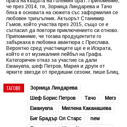
прага на къщата на Големия брат. Припомняме,
че през 2014, тя, Зорница Линдарева и Тачо
бяха в основата на сюжета със заформилия се
любовен триъгълник. Актьорът Станимир
Гъмов, който участва през 2015, също се е
съгласил да повтори приключението си отново.
Припомняме, че тогава продуцентите го
забъркаха в любовна авантюра с Преслава.
Вероятно сред участниците ще е и Искрата,
който е от музикалния лейбъл на Графа.
Категоричен отказ за участие са дали
Емануела, шеф Петров, Мария и други от
ярките звезди от предишни сезони, пише Блиц.
ТАГОВЕ:
Зорница Линдарева
Шеф Борис Петров
Тачо
Мегз
Емануела
Миглена Каканашева
Биг Брадър Ол Старс
new