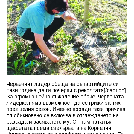
Червеният лидер обеща на съпартийците си
тази година да ги почерпи с реколтата[/caption]
За огромно нейно съжаление обаче, червената
лидерка няма възможност да се грижи за тях
през целия сезон. Именно поради тази причина
тя обикновено се включва в отглеждането на
разсада и засяването му. От там нататък
щафетата поема свекървата на Корнелия