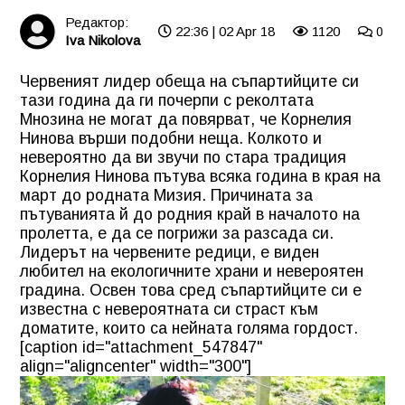
Редактор:
22:36 | 02 Apr 18
1120
0
Iva Nikolova
Червеният лидер обеща на съпартийците си
тази година да ги почерпи с реколтата
Мнозина не могат да повярват, че Корнелия
Нинова върши подобни неща. Колкото и
невероятно да ви звучи по стара традиция
Корнелия Нинова пътува всяка година в края на
март до родната Мизия. Причината за
пътуванията й до родния край в началото на
пролетта, е да се погрижи за разсада си.
Лидерът на червените редици, е виден
любител на екологичните храни и невероятен
градина. Освен това сред съпартийците си е
известна с невероятната си страст към
доматите, които са нейната голяма гордост.
[caption id="attachment_547847"
align="aligncenter" width="300"]