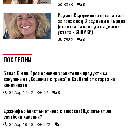
8078
0
Радина Кърджилова показа тяло
за грях след 3 седмици в Гърция!
(съветват я само да си „махне“
устата - СНИМКИ)
7882
0
ПОСЛЕДНИ
Близо 6 млн. броя основни хранителни продукти са
закупени от „Кошница с грижа“ в Kaufland от старта на
кампанията
07 Aug 17:02
42
0
Дженифър Анистън отново е влюбена! Ще звънят ли
сватбени камбани?
07 Aug 16:20
322
0