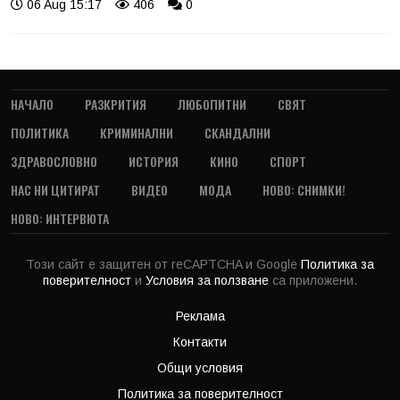
06 Aug 15:17
406
0
НАЧАЛО
РАЗКРИТИЯ
ЛЮБОПИТНИ
СВЯТ
ПОЛИТИКА
КРИМИНАЛНИ
СКАНДАЛНИ
ЗДРАВОСЛОВНО
ИСТОРИЯ
КИНО
СПОРТ
НАС НИ ЦИТИРАТ
ВИДЕО
МОДА
НОВО: СНИМКИ!
НОВО: ИНТЕРВЮТА
Този сайт е защитен от reCAPTCHA и Google
Политика за
поверителност
и
Условия за ползване
са приложени.
Реклама
Контакти
Общи условия
Политика за поверителност