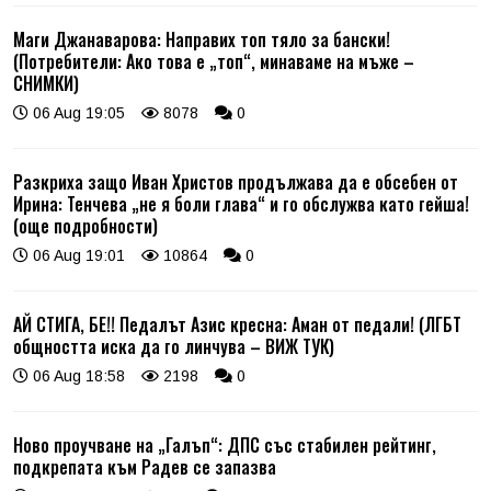
Маги Джанаварова: Направих топ тяло за бански!
(Потребители: Ако това е „топ“, минаваме на мъже –
СНИМКИ)
06 Aug 19:05
8078
0
Разкриха защо Иван Христов продължава да е обсебен от
Ирина: Тенчева „не я боли глава“ и го обслужва като гейша!
(още подробности)
06 Aug 19:01
10864
0
АЙ СТИГА, БЕ!! Педалът Азис кресна: Аман от педали! (ЛГБТ
общността иска да го линчува – ВИЖ ТУК)
06 Aug 18:58
2198
0
Ново проучване на „Галъп“: ДПС със стабилен рейтинг,
подкрепата към Радев се запазва