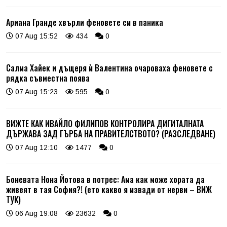
Ариана Гранде хвърли феновете си в паника
07 Aug 15:52
434
0
Салма Хайек и дъщеря ѝ Валентина очароваха феновете с
рядка съвместна поява
07 Aug 15:23
595
0
ВИЖТЕ КАК ИВАЙЛО ФИЛИПОВ КОНТРОЛИРА ДИГИТАЛНАТА
ДЪРЖАВА ЗАД ГЪРБА НА ПРАВИТЕЛСТВОТО? (РАЗСЛЕДВАНЕ)
07 Aug 12:10
1477
0
Боневата Нона Йотова в потрес: Ама как може хората да
живеят в тая София?! (ето какво я извади от нерви – ВИЖ
ТУК)
06 Aug 19:08
23632
0