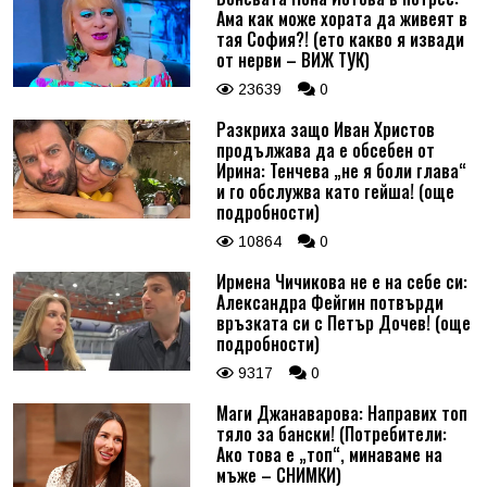
Ама как може хората да живеят в
тая София?! (ето какво я извади
от нерви – ВИЖ ТУК)
23639
0
Разкриха защо Иван Христов
продължава да е обсебен от
Ирина: Тенчева „не я боли глава“
и го обслужва като гейша! (още
подробности)
10864
0
Ирмена Чичикова не е на себе си:
Александра Фейгин потвърди
връзката си с Петър Дочев! (още
подробности)
9317
0
Маги Джанаварова: Направих топ
тяло за бански! (Потребители:
Ако това е „топ“, минаваме на
мъже – СНИМКИ)