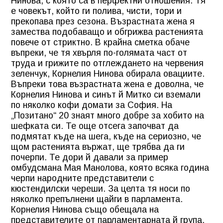
Нинова, с която са в перфектни отношения. Тя
е човекът, който ги полива, чисти, тори и
прекопава през сезона. Възрастната жена я
замества подобаващо и обгрижва растенията
повече от стриктно. В крайна сметка обаче
въпреки, че тя хвърля по-голямата част от
труда и грижите по отглеждането на червения
зеленчук, Корнелия Нинова обирала овациите.
Въпреки това възрастната жена е доволна, че
Корнелия Нинова и синът й Митко си вземали
по няколко кофи домати за София. На
„Позитано“ 20 знаят много добре за хобито на
шефката си. Те още отсега започват да
подмятат къде на шега, къде на сериозно, че
щом растенията вържат, ще трябва да ги
почерпи. Те дори й давали за пример
омбудсмана Мая Манолова, която всяка година
черпи народните представители с
кюстендилски череши. За целта тя носи по
няколко препълнени щайги в парламента.
Корнелия Нинова също обещала на
представителите от парламентарната й група,