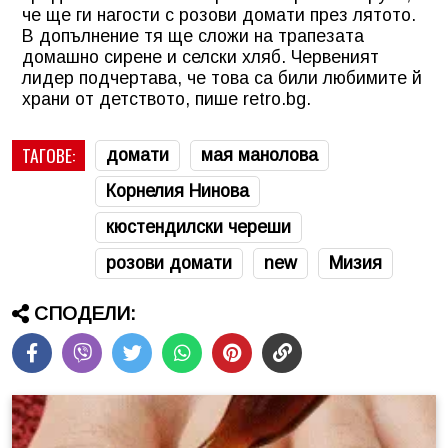
че ще ги нагости с розови домати през лятото.
В допълнение тя ще сложи на трапезата
домашно сирене и селски хляб. Червеният
лидер подчертава, че това са били любимите й
храни от детството, пише retro.bg.
ТАГОВЕ:
домати
мая манолова
Корнелия Нинова
кюстендилски череши
розови домати
new
Мизия
СПОДЕЛИ: