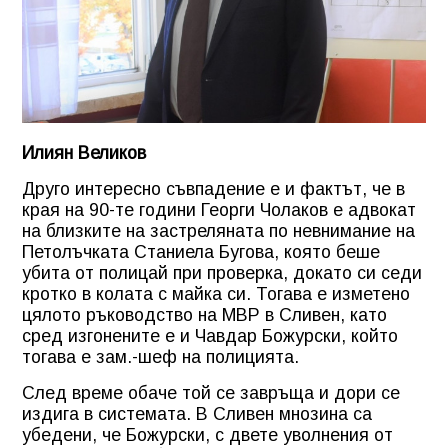
Илиян Великов
Друго интересно съвпадение е и фактът, че в
края на 90-те години Георги Чолаков е адвокат
на близките на застреляната по невнимание на
Петолъчката Станиела Бугова, която беше
убита от полицай при проверка, докато си седи
кротко в колата с майка си. Тогава е изметено
цялото ръководство на МВР в Сливен, като
сред изгонените е и Чавдар Божурски, който
тогава е зам.-шеф на полицията.
След време обаче той се завръща и дори се
издига в системата. В Сливен мнозина са
убедени, че Божурски, с двете уволнения от