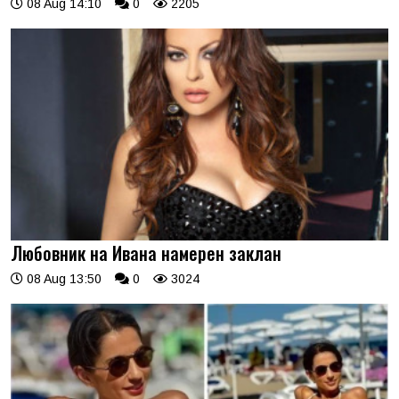
08 Aug 14:10
0
2205
Любовник на Ивана намерен заклан
08 Aug 13:50
0
3024