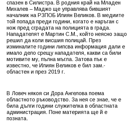
спазен в Силистра. В родния край на Младен
Михалев – Маджо ще управлява бившият
началник на РЗПОБ Илиян Великов. В медиите
той попада преди години, когато е наръган с
нож пред сградата на полицията в града.
Нападателят е Мартин С.М., който неясно защо
решил да коли висшия полицай. През
изминалите години липсва информация дали е
имало дело срещу нападателя, какви са били
мотивите му, пълна мъгла. Затова пък е
известно, че Илиян Великов е бил зам.-
областен и през 2019 г.
В Ловеч някоя си Дора Ангелова поема
областното ръководство. За нея се знае, че е
била дълги години служителка в областната
администрация. Поне материята ще й е
позната.