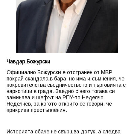
Чавдар Божурски
Официално Божурски е отстранен от МВР
покрай скандала в бара, но има и съмнения, че
покровителства сводничеството и търговията с
наркотици в града. Заедно с него тогава си
заминава и шефът на РПУ-то Неделчо
Неделчев, за когото открито се говори, че
прикрива престъпления.
Историята обаче не свършва дотук, а следва