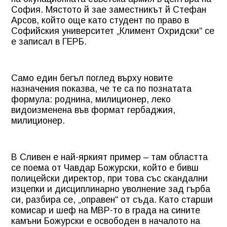
София. Мястото й зае заместникът й Стефан
Арсов, който още като студент по право в
Софийския университет „Климент Охридски“ се
е записал в ГЕРБ.
Само един бегъл поглед върху новите
назначения показва, че те са по познатата
формула: роднина, милиционер, леко
видоизменена във формат гербаджия,
милиционер.
В Сливен е най-яркият пример – там областта
се поема от Чавдар Божурски, който е бивш
полицейски директор, при това със скандални
изцепки и дисциплинарно уволнение зад гърба
си, разбира се, „оправен“ от съда. Като старши
комисар и шеф на МВР-то в града на сините
камъни Божурски е освободен в началото на