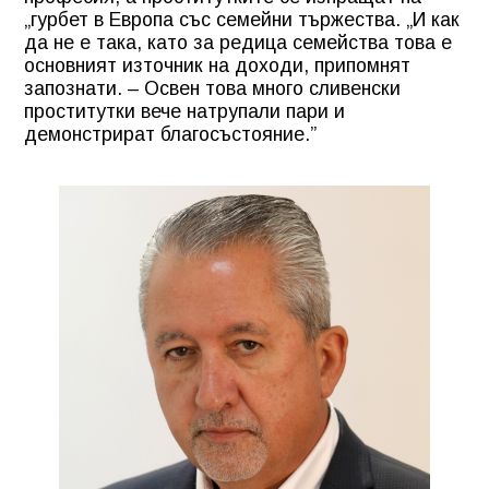
„гурбет в Европа със семейни тържества. „И как
да не е така, като за редица семейства това е
основният източник на доходи, припомнят
запознати. – Освен това много сливенски
проститутки вече натрупали пари и
демонстрират благосъстояние.”