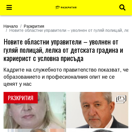
Начало
Разкрития
Новите областни управители – уволнен от гуляй полицай, лел
Новите областни управители – уволнен от
гуляй полицай, лелка от детската градина и
кариерист с условна присъда
Кадрите на служебното правителство показват, че
образованието и професионалния опит не се
ценят у нас
РАЗКРИТИЯ