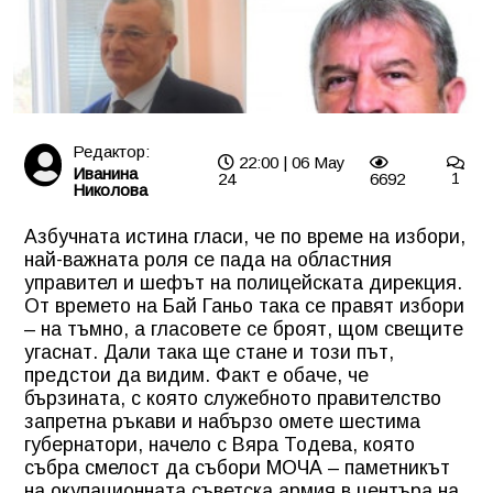
Редактор:
22:00 | 06 May
Иванина
24
6692
1
Николова
Азбучната истина гласи, че по време на избори,
най-важната роля се пада на областния
управител и шефът на полицейската дирекция.
От времето на Бай Ганьо така се правят избори
– на тъмно, а гласовете се броят, щом свещите
угаснат. Дали така ще стане и този път,
предстои да видим. Факт е обаче, че
бързината, с която служебното правителство
запретна ръкави и набързо омете шестима
губернатори, начело с Вяра Тодева, която
събра смелост да събори МОЧА – паметникът
на окупационната съветска армия в центъра на