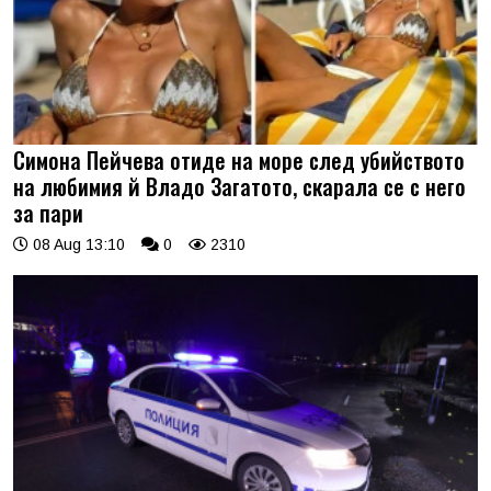
Симона Пейчева отиде на море след убийството
на любимия й Владо Загатото, скарала се с него
за пари
08 Aug 13:10
0
2310