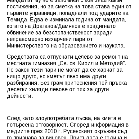
Мандатът му не е запомнен с кой знае какви
постижения, но за сметка на това става един от
първите управници, попаднали под ударите на
Темида. Едва е изминала година от мандата,
когато на Драганов/Дамянов е повдигнато
обвинение за безстопанственост заради
неправомерно изхарчени пари от
Министерството на образованието и науката.
Средствата са отпуснати целево за ремонт на
местната гимназия „Св. св. Кирил и Методий".
По закон тези пари не могат да се харчат за
нищо друго, но кметът явно има други
разбирания. Без грам притеснения той пръска
десетки хиляди левове от тях за други
дейности.
След като злоупотребата лъсва, на кмета е
потърсена отговорност. Според информация в
медиите през 2010 г. Русенският окръжен съд
го признава за виновен. Присъдата е година и