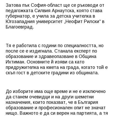
Затова пък София-област ще се ръководи от
педагожката Силвия Арнаутска, която става
губернатор, е учила за детска учителка в
Югозападния университет „Неофит Рилски“ в
Благоевград.
Тя е работила с години по специалността, но
после се е издигнала. Станала експерт по
образование и здравеопазване в Община
Ихтиман. Основните й изяви са като
придружителка на кмета на града, когато той е
скъп гост в детските градини из общината.
До изборите има още време и не е изключено
да станем очевидци и на други шеметни
назначения, които показват, че в България
образование и професионален опит не значат
нищо. Важното е да си верен на партията, а тя