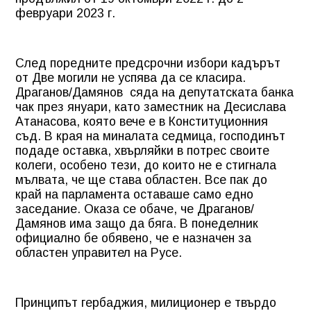
февруари 2023 г.
След поредните предсрочни избори кадърът
от Две могили не успява да се класира.
Драганов/Дамянов
сяда на депутатската банка
чак през януари, като заместник на Десислава
Атанасова, която вече е в Конституционния
съд. В края на миналата седмица, господинът
подаде оставка, хвърляйки в потрес своите
колеги, особено тези, до които не е стигнала
мълвата, че ще става областен. Все пак до
край на парламента оставаше само едно
заседание. Оказа се обаче, че Драганов/
Дамянов има защо да бяга. В понеделник
официално бе обявено, че е назначен за
областен управител на Русе.
Принципът гербаджия, милиционер е твърдо