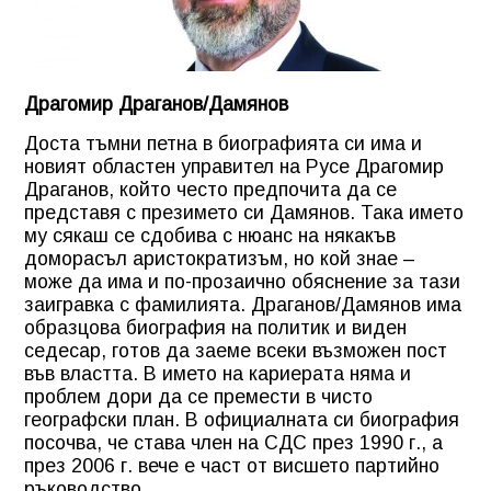
Драгомир Драганов/Дамянов
Доста тъмни петна в биографията си има и
новият областен управител на Русе Драгомир
Драганов, който често предпочита да се
представя с презимето си Дамянов. Така името
му сякаш се сдобива с нюанс на някакъв
доморасъл аристократизъм, но кой знае –
може да има и по-прозаично обяснение за тази
заигравка с фамилията. Драганов/Дамянов има
образцова биография на политик и виден
седесар, готов да заеме всеки възможен пост
във властта. В името на кариерата няма и
проблем дори да се премести в чисто
географски план. В официалната си биография
посочва, че става член на СДС през 1990 г., а
през 2006 г. вече е част от висшето партийно
ръководство.