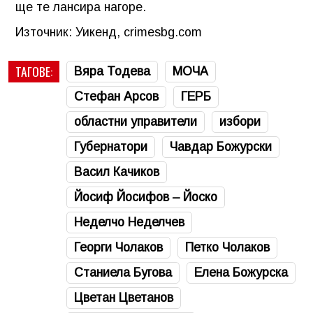
ще те лансира нагоре.
Източник: Уикенд, crimesbg.com
ТАГОВЕ:
Вяра Тодева
МОЧА
Стефан Арсов
ГЕРБ
областни управители
избори
Губернатори
Чавдар Божурски
Васил Качиков
Йосиф Йосифов – Йоско
Неделчо Неделчев
Георги Чолаков
Петко Чолаков
Станиела Бугова
Елена Божурска
Цветан Цветанов