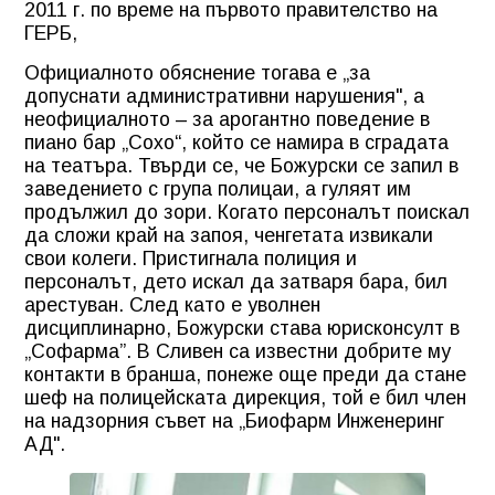
2011 г. по време на първото правителство на
ГЕРБ,
Официалното обяснение тогава е „за
допуснати административни нарушения", а
неофициалното – за арогантно поведение в
пиано бар „Сохо“, който се намира в сградата
на театъра. Твърди се, че Божурски се запил в
заведението с група полицаи, а гуляят им
продължил до зори. Когато персоналът поискал
да сложи край на запоя, ченгетата извикали
свои колеги. Пристигнала полиция и
персоналът, дето искал да затваря бара, бил
арестуван. След като е уволнен
дисциплинарно, Божурски става юрисконсулт в
„Софарма”. В Сливен са известни добрите му
контакти в бранша, понеже още преди да стане
шеф на полицейската дирекция, той е бил член
на надзорния съвет на „Биофарм Инженеринг
АД".