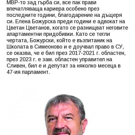
МВР-то зад гърба си, все пак прави
впечатляваща кариера особено през
последните години, благодарение на дъщеря
си. Елена Божурска преди години е адвокат на
Цветан Цветанов, когато се разнищват неговите
апартаментни придобивки. Като се тегли
чертата, Божурски, който е възпитаник на
Школата в Симеоново и е доучвал право в СУ,
се оказва, че е бил през 2017-2021 г. областен,
през 2023 г. е зам. областен управител на
Сливен, бил е и депутат за няколко месеца в
47-ия парламент.