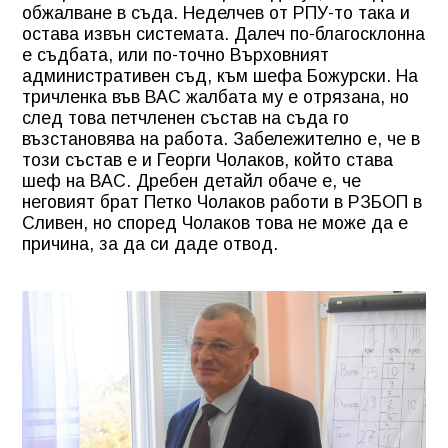
обжалване в съда. Неделчев от РПУ-то така и
остава извън системата. Далеч по-благосклонна
е съдбата, или по-точно Върховният
административен съд, към шефа Божурски. На
тричленка във ВАС жалбата му е отрязана, но
след това петчленен състав на съда го
възстановява на работа. Забележително е, че в
този състав е и Георги Чолаков, който става
шеф на ВАС. Дребен детайл обаче е, че
неговият брат Петко Чолаков работи в РЗБОП в
Сливен, но според Чолаков това не може да е
причина, за да си даде отвод.