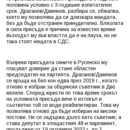
половина условно с 3-годишне изпитателен
срок. Драганов/Дамянов, разбира се, обжалва,
което му позволява да си доизкара мандата,
без да бъде отстранен принудително. Влязлата
в сила присъда е причина за известно време
възходът му във властта да е на пауза, но не
така стоят нещата в СДС.
Въпреки присъдата сините в Русенско му
гласуват доверие да стане областен
председател на партията. Драганов/Дамянов
се връща на бял кон едва през 2019 г., когато
отново е избран за общински съветник в Две
могили. Според юристи по това време срокът
на условната присъда вече е изтекъл и
съответно той се води реабилитиран. Това му
позволява отново да бъде избиран на високи
постове. Не се задържа дълго като съветник, а
става депутат в злощастния 48-и парламент,
продължил от 19 октомври 2022 г. до 2