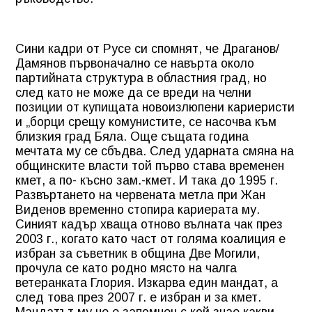
Сини кадри от Русе си спомнят, че Драганов/
Дамянов първоначално се навърта около
партийната структура в областния град, но
след като не може да се вреди на челни
позиции от купищата новоизлюпени кариеристи
и „борци срещу комунистите, се насочва към
близкия град Бяла. Още същата година
мечтата му се сбъдва. След ударната смяна на
общинските власти той първо става временен
кмет, а по- късно зам.-кмет. И така до 1995 г.
Развъртането на червената метла при Жан
Виденов временно стопира кариерата му.
Синият кадър хваща отново вълната чак през
2003 г., когато като част от голяма коалиция е
избран за съветник в община Две Могили,
прочула се като родно място на чалга
ветеранката Глория. Изкарва един мандат, а
след това през 2007 г. е избран и за кмет.