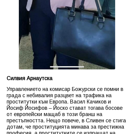
Силвия Арнаутска
Управлението на комисар Божурски се помни в
града с небивалия разцвет на трафика на
проститутки към Европа. Васил Качиков и
Йосиф Йосифов – Йоско стават тогава босове
от европейски мащаб в този бранш на
престъпността. Нещо повече, в Сливен се стига
дотам, че проституцията минава за престижна
професия, а проститутките се изпращат на