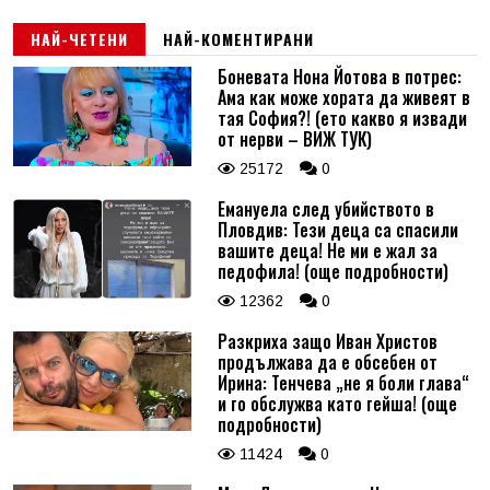
НАЙ-ЧЕТЕНИ
НАЙ-КОМЕНТИРАНИ
Боневата Нона Йотова в потрес:
Ама как може хората да живеят в
тая София?! (ето какво я извади
от нерви – ВИЖ ТУК)
25172
0
Емануела след убийството в
Пловдив: Тези деца са спасили
вашите деца! Не ми е жал за
педофила! (още подробности)
12362
0
Разкриха защо Иван Христов
продължава да е обсебен от
Ирина: Тенчева „не я боли глава“
и го обслужва като гейша! (още
подробности)
11424
0