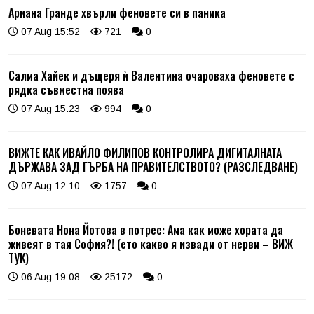
Ариана Гранде хвърли феновете си в паника
07 Aug 15:52
721
0
Салма Хайек и дъщеря ѝ Валентина очароваха феновете с
рядка съвместна поява
07 Aug 15:23
994
0
ВИЖТЕ КАК ИВАЙЛО ФИЛИПОВ КОНТРОЛИРА ДИГИТАЛНАТА
ДЪРЖАВА ЗАД ГЪРБА НА ПРАВИТЕЛСТВОТО? (РАЗСЛЕДВАНЕ)
07 Aug 12:10
1757
0
Боневата Нона Йотова в потрес: Ама как може хората да
живеят в тая София?! (ето какво я извади от нерви – ВИЖ
ТУК)
06 Aug 19:08
25172
0