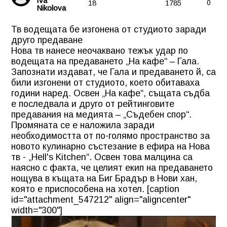
Iva
18
1785
0
Nikolova
Тв водещата бе изгонена от студиото заради
друго предаване
Нова тв нанесе неочаквано тежък удар по
водещата на предаването „На кафе“ – Гала.
Запознати издават, че Гала и предаването й, са
били изгонени от студиото, което обитаваха
години наред. Освен „На кафе“, същата съдба
е последвала и друго от рейтинговите
предавания на медията – „Съдебен спор“.
Промяната се е наложила заради
необходимостта от по-голямо пространство за
новото кулинарно състезание в ефира на Нова
тв - „Hell's Kitchen“. Освен това малцина са
наясно с факта, че целият екип на предаването
нощува в къщата на Биг Брадър в Нови хан,
която е приспособена на хотел. [caption
id="attachment_547212" align="aligncenter"
width="300"]