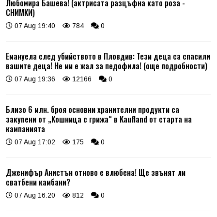
Любомира Башева! (актрисата разцъфна като роза -
СНИМКИ)
07 Aug 19:40
784
0
Емануела след убийството в Пловдив: Тези деца са спасили
вашите деца! Не ми е жал за педофила! (още подробности)
07 Aug 19:36
12166
0
Близо 6 млн. броя основни хранителни продукти са
закупени от „Кошница с грижа“ в Kaufland от старта на
кампанията
07 Aug 17:02
175
0
Дженифър Анистън отново е влюбена! Ще звънят ли
сватбени камбани?
07 Aug 16:20
812
0