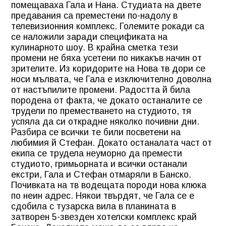
помещаваха Гала и Нана. Студиата на двете
предавания са преместени по-надолу в
телевизионния комплекс. Големите рокади са
се наложили заради спецификата на
кулинарното шоу. В крайна сметка тези
промени не бяха усетени по никакъв начин от
зрителите. Из коридорите на Нова тв дори се
носи мълвата, че Гала е изключително доволна
от настъпилите промени. Радостта й била
породена от факта, че докато останалите се
трудели по преместването на студиото, тя
успяла да си открадне няколко почивни дни.
Разбира се всички те били посветени на
любимия й Стефан. Докато останалата част от
екипа се трудела неуморно да премести
студиото, гримьорната и всички останали
екстри, Гала и Стефан отмаряли в Банско.
Почивката на тв водещата породи нова клюка
по неин адрес. Някои твърдят, че Гала се е
сдобила с тузарска вила в планината в
затворен 5-звезден хотелски комплекс край