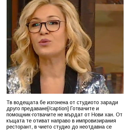
Тв водещата бе изгонена от студиото заради
друго предаване[/caption] Готвачите и
помощник-готвачите не мърдат от Нови хан. От
къщата те отиват направо в импровизирания
ресторант, в чието студио до неотдавна се