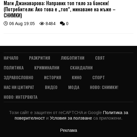
Маги Джанаварова: Направих топ тяло за бански!
(Потребители: Ако това е „топ“, минаваме на мъже –
СНИМКИ)
06 Aug 19:05
8484
0
НАЧАЛО
РАЗКРИТИЯ
ЛЮБОПИТНИ
СВЯТ
ПОЛИТИКА
КРИМИНАЛНИ
СКАНДАЛНИ
ЗДРАВОСЛОВНО
ИСТОРИЯ
КИНО
СПОРТ
НАС НИ ЦИТИРАТ
ВИДЕО
МОДА
НОВО: СНИМКИ!
НОВО: ИНТЕРВЮТА
Този сайт е защитен от reCAPTCHA и Google
Политика за
поверителност
и
Условия за ползване
са приложени.
Реклама