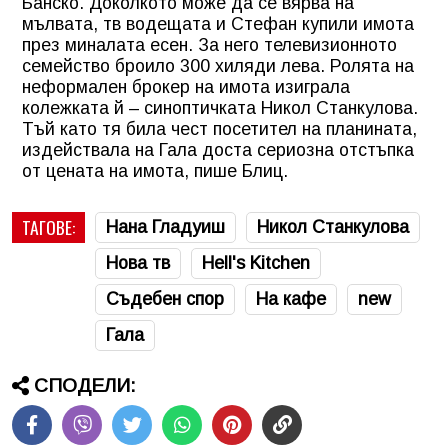
Банско. Доколкото може да се вярва на
мълвата, тв водещата и Стефан купили имота
през миналата есен. За него телевизионното
семейство броило 300 хиляди лева. Ролята на
неформален брокер на имота изиграла
колежката й – синоптичката Никол Станкулова.
Тъй като тя била чест посетител на планината,
издействала на Гала доста сериозна отстъпка
от цената на имота, пише Блиц.
ТАГОВЕ:
Нана Гладуиш
Никол Станкулова
Нова тв
Hell's Kitchen
Съдебен спор
На кафе
new
Гала
СПОДЕЛИ: