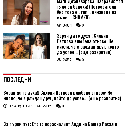
Маги Джанаварова: Направих топ
тяло за бански! (Потребители:
Ако това е „топ“, минаваме на
мъже – СНИМКИ)
8484
0
Зоран да го духа!! Силвия
Петкова влюбена отново: Не
мисля, че е раждан друг, който
да успее... (още разкрития)
2457
0
ПОСЛЕДНИ
Зоран да го духа!! Силвия Петкова влюбена отново: Не
мисля, че е раждан друг, който да успее... (още разкрития)
07 Aug 19:43
2415
0
За първи път: Ето го порасналият Анди на Башар Рахал и