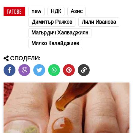
ТАГОВЕ:
new
НДК
Азис
Димитър Рачков
Лили Иванова
Магърдич Халваджиян
Милко Калайджиев
СПОДЕЛИ: