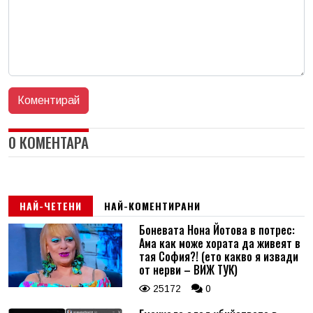
0 КОМЕНТАРА
НАЙ-ЧЕТЕНИ
НАЙ-КОМЕНТИРАНИ
Боневата Нона Йотова в потрес:
Ама как може хората да живеят в
тая София?! (ето какво я извади
от нерви – ВИЖ ТУК)
25172
0