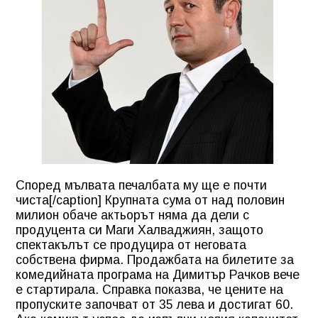
Според мълвата печалбата му ще е почти
чиста[/caption] Крупната сума от над половин
милион обаче актьорът няма да дели с
продуцента си Маги Халваджиян, защото
спектакълът се продуцира от неговата
собствена фирма. Продажбата на билетите за
комедийната програма на Димитър Рачков вече
е стартирала. Справка показва, че цените на
пропуските започват от 35 лева и достигат 60.