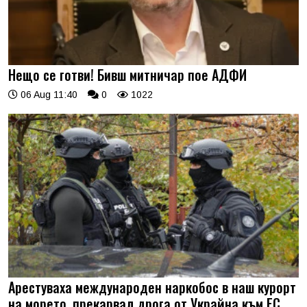
Нещо се готви! Бивш митничар пое АДФИ
06 Aug 11:40
0
1022
Арестуваха международен наркобос в наш курорт
на морето, прекарвал дрога от Украйна към ЕС