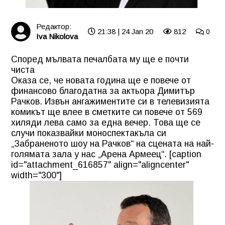
Редактор:
21:38 | 24 Jan 20
812
0
Iva Nikolova
Според мълвата печалбата му ще е почти
чиста
Оказа се, че новата година ще е повече от
финансово благодатна за актьора Димитър
Рачков. Извън ангажиментите си в телевизията
комикът ще влее в сметките си повече от 569
хиляди лева само за една вечер. Това ще се
случи показвайки моноспектакъла си
„Забраненото шоу на Рачков“ на сцената на най-
голямата зала у нас „Арена Армеец“. [caption
id="attachment_616857" align="aligncenter"
width="300"]