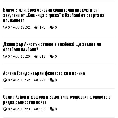
Близо 6 млн. броя основни хранителни продукти са
закупени от „Кошница с грижа“ в Kaufland от старта на
кампанията
07 Aug 17:02
175
0
Дженифър Анистън отново е влюбена! Ще звънят ли
сватбени камбани?
07 Aug 16:20
812
0
Ариана Гранде хвърли феновете си в паника
07 Aug 15:52
721
0
Салма Хайек и дъщеря ѝ Валентина очароваха феновете с
рядка съвместна поява
07 Aug 15:23
994
0