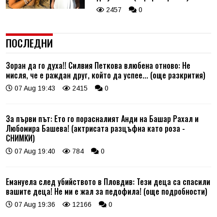
2457
0
ПОСЛЕДНИ
Зоран да го духа!! Силвия Петкова влюбена отново: Не
мисля, че е раждан друг, който да успее... (още разкрития)
07 Aug 19:43
2415
0
За първи път: Ето го порасналият Анди на Башар Рахал и
Любомира Башева! (актрисата разцъфна като роза -
СНИМКИ)
07 Aug 19:40
784
0
Емануела след убийството в Пловдив: Тези деца са спасили
вашите деца! Не ми е жал за педофила! (още подробности)
07 Aug 19:36
12166
0