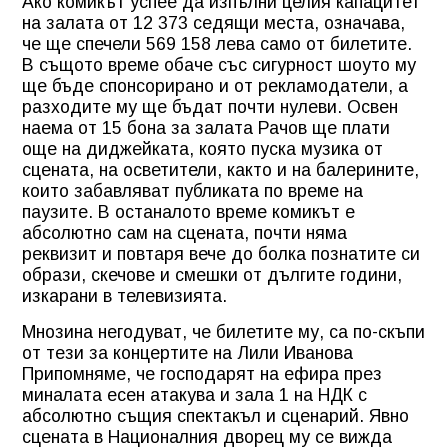
Ако комикът успее да изпълни целия капацитет
на залата от 12 373 седящи места, означава,
че ще спечели 569 158 лева само от билетите.
В същото време обаче със сигурност шоуто му
ще бъде спонсорирано и от рекламодатели, а
разходите му ще бъдат почти нулеви. Освен
наема от 15 бона за залата Рачов ще плати
още на диджейката, която пуска музика от
сцената, на осветители, както и на балерините,
които забавляват публиката по време на
паузите. В останалото време комикът е
абсолютно сам на сцената, почти няма
реквизит и повтаря вече до болка познатите си
образи, скечове и смешки от дългите години,
изкарани в телевизията.
Мнозина негодуват, че билетите му, са по-скъпи
от тези за концертите на Лили Иванова
Припомняме, че господарят на ефира през
миналата есен атакува и зала 1 на НДК с
абсолютно същия спектакъл и сценарий. Явно
сцената в Националния дворец му се вижда