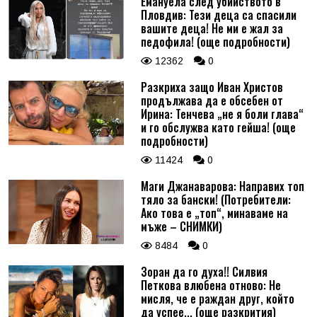
Емануела след убийството в
Пловдив: Тези деца са спасили
вашите деца! Не ми е жал за
педофила! (още подробности)
12362
0
Разкриха защо Иван Христов
продължава да е обсебен от
Ирина: Тенчева „не я боли глава“
и го обслужва като гейша! (още
подробности)
11424
0
Маги Джанаварова: Направих топ
тяло за бански! (Потребители:
Ако това е „топ“, минаваме на
мъже – СНИМКИ)
8484
0
Зоран да го духа!! Силвия
Петкова влюбена отново: Не
мисля, че е раждан друг, който
да успее... (още разкрития)