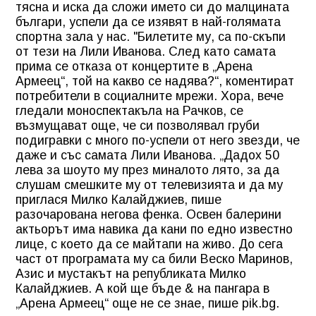
тясна и иска да сложи името си до малцината
българи, успели да се изявят в най-голямата
спортна зала у нас. "Билетите му, са по-скъпи
от тези на Лили Иванова. След като самата
прима се отказа от концертите в „Арена
Армеец“, той на какво се надява?“, коментират
потребители в социалните мрежи. Хора, вече
гледали моноспектакъла на Рачков, се
възмущават още, че си позволявал груби
подигравки с много по-успели от него звезди, че
даже и със самата Лили Иванова. „Дадох 50
лева за шоуто му през миналото лято, за да
слушам смешките му от телевизията и да му
приглася Милко Калайджиев, пише
разочарована негова фенка. Освен балерини
актьорът има навика да кани по едно известно
лице, с което да се майтапи на живо. До сега
част от програмата му са били Веско Маринов,
Азис и мустакът на републиката Милко
Калайджиев. А кой ще бъде & на пангара в
„Арена Армеец“ още не се знае, пише pik.bg.