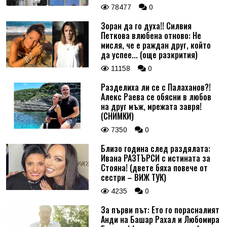
78477
0
Зоран да го духа!! Силвия
Петкова влюбена отново: Не
мисля, че е раждан друг, който
да успее... (още разкрития)
11158
0
Разделиха ли се с Палаханов?!
Алекс Раева се обясни в любов
на друг мъж, мрежата завря!
(СНИМКИ)
7350
0
Близо година след раздялата:
Ивана РАЗТЪРСИ с истината за
Стояна! (двете бяха повече от
сестри – ВИЖ ТУК)
4235
0
За първи път: Ето го порасналият
Анди на Башар Рахал и Любомира