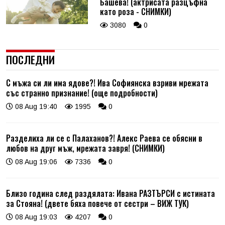
Башева! (актрисата разцъфна
като роза - СНИМКИ)
3080
0
ПОСЛЕДНИ
С мъжа си ли има ядове?! Ива Софиянска взриви мрежата
със странно признание! (още подробности)
08 Aug 19:40
1995
0
Разделиха ли се с Палаханов?! Алекс Раева се обясни в
любов на друг мъж, мрежата завря! (СНИМКИ)
08 Aug 19:06
7336
0
Близо година след раздялата: Ивана РАЗТЪРСИ с истината
за Стояна! (двете бяха повече от сестри – ВИЖ ТУК)
08 Aug 19:03
4207
0