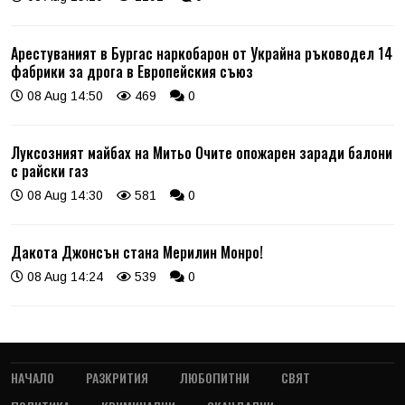
Арестуваният в Бургас наркобарон от Украйна ръководел 14
фабрики за дрога в Европейския съюз
08 Aug 14:50
469
0
Луксозният майбах на Митьо Очите опожарен заради балони
с райски газ
08 Aug 14:30
581
0
Дакота Джонсън стана Мерилин Монро!
08 Aug 14:24
539
0
НАЧАЛО
РАЗКРИТИЯ
ЛЮБОПИТНИ
СВЯТ