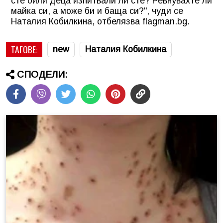
сте били деца изпитвали ли сте? Ревнувахте ли
майка си, а може би и баща си?", чуди се
Наталия Кобилкина, отбелязва flagman.bg.
ТАГОВЕ:
new
Наталия Кобилкина
СПОДЕЛИ: