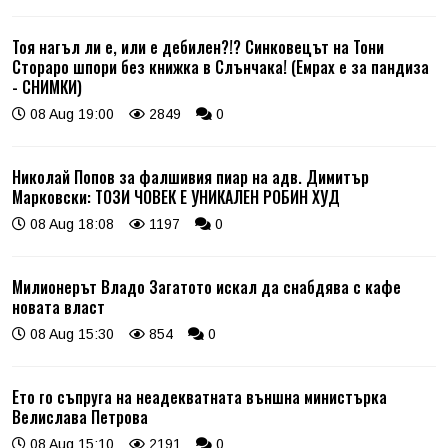
Тоя нагъл ли е, или е дебилен?!? Синковецът на Тони
Стораро шпори без книжка в Слънчака! (Емрах е за пандиза
- СНИМКИ)
08 Aug 19:00
2849
0
Николай Попов за фалшивия пиар на адв. Димитър
Марковски: ТОЗИ ЧОВЕК Е УНИКАЛЕН РОБИН ХУД
08 Aug 18:08
1197
0
Милионерът Владо Загатото искал да снабдява с кафе
новата власт
08 Aug 15:30
854
0
Ето го съпруга на неадекватната външна министърка
Велислава Петрова
08 Aug 15:10
2191
0