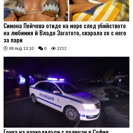
Симона Пейчева отиде на море след убийството
на любимия й Владо Загатото, скарала се с него
за пари
08 Aug 13:10
0
2212
Гонка на наркодилъри с полицаи в София,