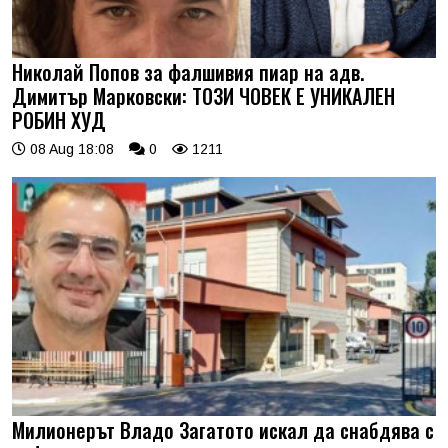
Николай Попов за фалшивия пиар на адв.
Димитър Марковски: ТОЗИ ЧОВЕК Е УНИКАЛЕН
РОБИН ХУД
08 Aug 18:08
0
1211
Милионерът Владо Загатото искал да снабдява с