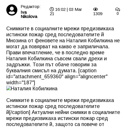
Редактор:
16:02 | 03 Mar
Iva
21
1309
0
Nikolova
Снимките в социалните мрежи предизвикаха
истински пожар сред последователите й
Мнозина от феновете на Наталия Кобилкина не
могат да повярват на какво е заприличала.
Прави впечатление, че в последно време
Наталия Кобилкина съвсем свали дрехи и
задръжки. Този път обаче говорим за
буквалния смисъл на думата. [caption
id="attachment_659360" align="aligncenter"
width="187"]
Снимките в социалните мрежи предизвикаха
истински пожар сред последователите
й[/caption] Актуални нейни снимки в социалните
мрежи предизвикаха истински пожар сред
последователите й, защото са повече от