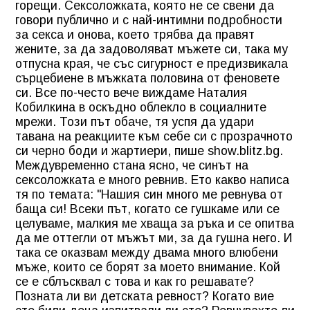
горещи. Сексоложката, която не се свени да
говори публично и с най-интимни подробности
за секса и онова, което трябва да правят
жените, за да задоволяват мъжете си, така му
отпусна края, че със сигурност е предизвикала
сърцебиене в мъжката половина от феновете
си. Все по-често вече виждаме Наталия
Кобилкина в оскъдно облекло в социалните
мрежи. Този път обаче, тя успя да удари
тавана на реакциите към себе си с прозрачното
си черно боди и жартиери, пише show.blitz.bg.
Междувременно стана ясно, че синът на
сексоложката е много ревнив. Ето какво написа
тя по темата: "Нашия син много ме ревнува от
баща си! Всеки път, когато се гушкаме или се
целуваме, малкия ме хваща за ръка и се опитва
да ме оттегли от мъжът ми, за да гушна него. И
така се оказвам между двама много влюбени
мъже, които се борят за моето внимание. Кой
се е сблъсквал с това и как го решавате?
Позната ли ви детската ревност? Когато вие