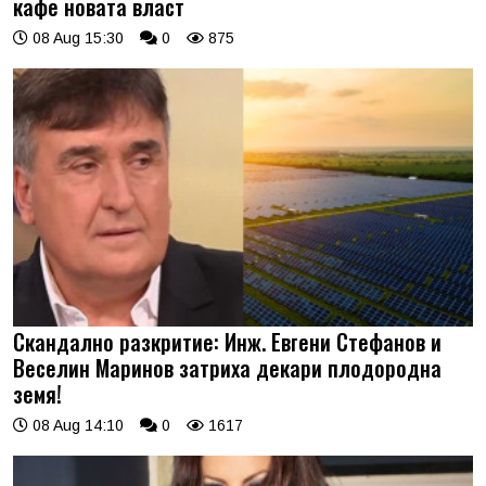
кафе новата власт
08 Aug 15:30
0
875
Скандално разкритие: Инж. Евгени Стефанов и
Веселин Маринов затриха декари плодородна
земя!
08 Aug 14:10
0
1617