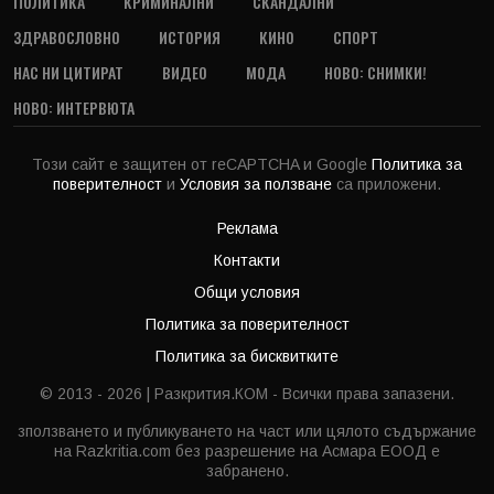
ПОЛИТИКА
КРИМИНАЛНИ
СКАНДАЛНИ
ЗДРАВОСЛОВНО
ИСТОРИЯ
КИНО
СПОРТ
НАС НИ ЦИТИРАТ
ВИДЕО
МОДА
НОВО: СНИМКИ!
НОВО: ИНТЕРВЮТА
Този сайт е защитен от reCAPTCHA и Google
Политика за
поверителност
и
Условия за ползване
са приложени.
Реклама
Контакти
Общи условия
Политика за поверителност
Политика за бисквитките
© 2013 - 2026 | Разкрития.КОМ - Всички права запазени.
зползването и публикуването на част или цялото съдържание
на Razkritia.com без разрешение на Асмара ЕООД е
забранено.