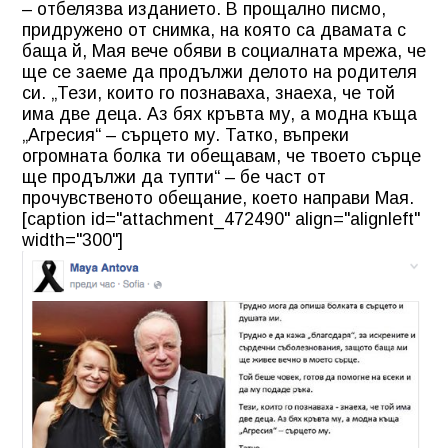
– отбелязва изданието. В прощално писмо,
придружено от снимка, на която са двамата с
баща й, Мая вече обяви в социалната мрежа, че
ще се заеме да продължи делото на родителя
си. „Тези, които го познаваха, знаеха, че той
има две деца. Аз бях кръвта му, а модна къща
„Агресия“ – сърцето му. Татко, въпреки
огромната болка ти обещавам, че твоето сърце
ще продължи да тупти“ – бе част от
прочувственото обещание, което направи Мая.
[caption id="attachment_472490" align="alignleft"
width="300"]