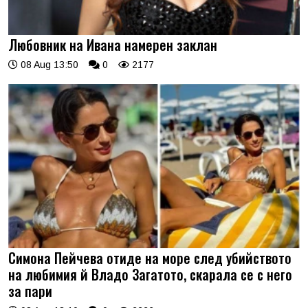
Любовник на Ивана намерен заклан
08 Aug 13:50
0
2177
Симона Пейчева отиде на море след убийството
на любимия й Владо Загатото, скарала се с него
за пари