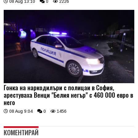
08 Aug 13:10
0
2226
Гонка на наркодилъри с полицаи в София,
арестуваха Венци "Белия негър" с 460 000 евро в
него
08 Aug 9:04
0
1456
КОМЕНТИРАЙ