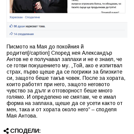
Писмото на Мая до покойния й
родител[/caption] Според нея Александър
Антов не е получавал заплахи и не е знаел, че
се готви покушението му. „Той, ако е изпитвал
страх, първо щеше да се погрижи за близките
си, защото беше такъв човек. После за хората,
които работят при него, защото неговото
чувство за дълг и отговорност беше много
голямо. И определено не смятам, че е имал
форма на заплаха, щеше да се усети както от
мен, така и от хората около него“ – споделя
Мая Антова.
СПОДЕЛИ: