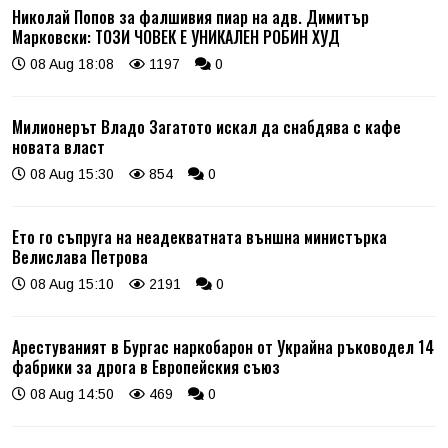
Николай Попов за фалшивия пиар на адв. Димитър
Марковски: ТОЗИ ЧОВЕК Е УНИКАЛЕН РОБИН ХУД
08 Aug 18:08
1197
0
Милионерът Владо Загатото искал да снабдява с кафе
новата власт
08 Aug 15:30
854
0
Ето го съпруга на неадекватната външна министърка
Велислава Петрова
08 Aug 15:10
2191
0
Арестуваният в Бургас наркобарон от Украйна ръководел 14
фабрики за дрога в Европейския съюз
08 Aug 14:50
469
0