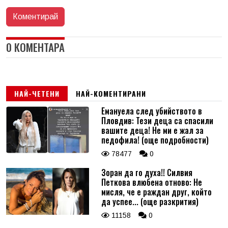
0 КОМЕНТАРА
НАЙ-ЧЕТЕНИ
НАЙ-КОМЕНТИРАНИ
Емануела след убийството в
Пловдив: Тези деца са спасили
вашите деца! Не ми е жал за
педофила! (още подробности)
78477
0
Зоран да го духа!! Силвия
Петкова влюбена отново: Не
мисля, че е раждан друг, който
да успее... (още разкрития)
11158
0