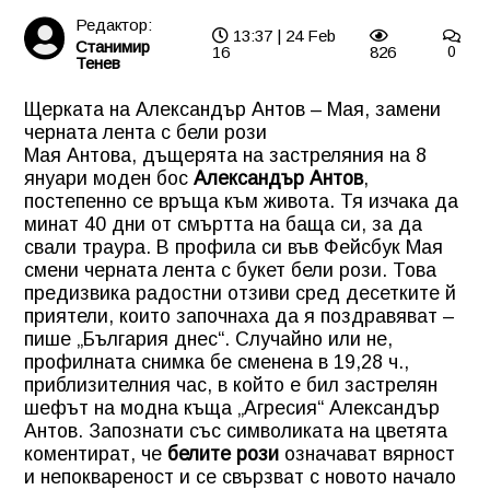
Редактор:
13:37 | 24 Feb
Станимир
16
826
0
Тенев
Щерката на Александър Антов – Мая, замени
черната лента с бели рози
Мая Антова, дъщерята на застреляния на 8
януари моден бос
Александър Антов
,
постепенно се връща към живота. Тя изчака да
минат 40 дни от смъртта на баща си, за да
свали траура. В профила си във Фейсбук Мая
смени черната лента с букет бели рози. Това
предизвика радостни отзиви сред десетките й
приятели, които започнаха да я поздравяват –
пише „България днес“. Случайно или не,
профилната снимка бе сменена в 19,28 ч.,
приблизителния час, в който е бил застрелян
шефът на модна къща „Агресия“ Александър
Антов. Запознати със символиката на цветята
коментират, че
белите рози
означават вярност
и непоквареност и се свързват с новото начало