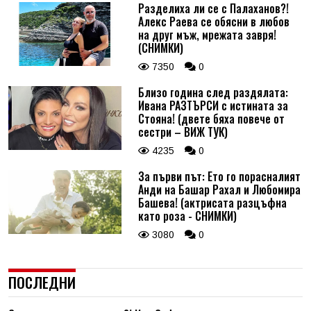
Разделиха ли се с Палаханов?!
Алекс Раева се обясни в любов
на друг мъж, мрежата завря!
(СНИМКИ)
7350
0
Близо година след раздялата:
Ивана РАЗТЪРСИ с истината за
Стояна! (двете бяха повече от
сестри – ВИЖ ТУК)
4235
0
За първи път: Ето го порасналият
Анди на Башар Рахал и Любомира
Башева! (актрисата разцъфна
като роза - СНИМКИ)
3080
0
ПОСЛЕДНИ