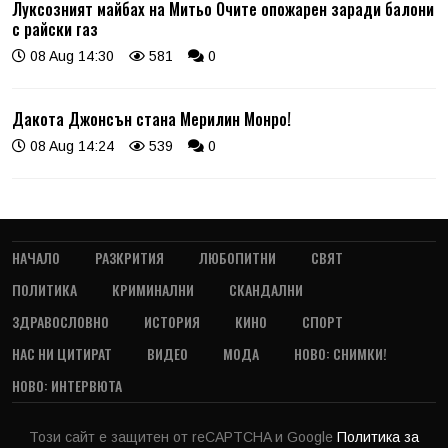
Луксозният майбах на Митьо Очите опожарен заради балони
с райски газ
08 Aug 14:30
581
0
Дакота Джонсън стана Мерилин Монро!
08 Aug 14:24
539
0
НАЧАЛО
РАЗКРИТИЯ
ЛЮБОПИТНИ
СВЯТ
ПОЛИТИКА
КРИМИНАЛНИ
СКАНДАЛНИ
ЗДРАВОСЛОВНО
ИСТОРИЯ
КИНО
СПОРТ
НАС НИ ЦИТИРАТ
ВИДЕО
МОДА
НОВО: СНИМКИ!
НОВО: ИНТЕРВЮТА
Този сайт е защитен от reCAPTCHA и Google
Политика за