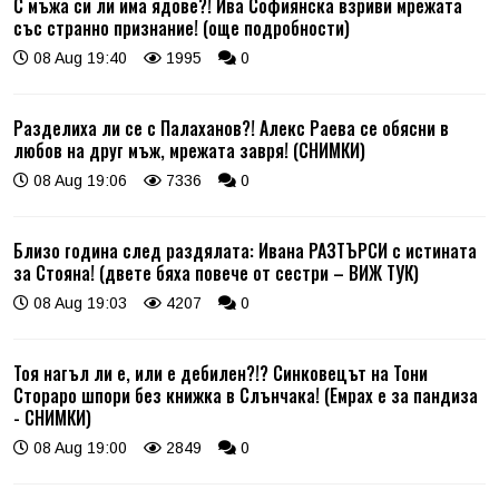
С мъжа си ли има ядове?! Ива Софиянска взриви мрежата
със странно признание! (още подробности)
08 Aug 19:40
1995
0
Разделиха ли се с Палаханов?! Алекс Раева се обясни в
любов на друг мъж, мрежата завря! (СНИМКИ)
08 Aug 19:06
7336
0
Близо година след раздялата: Ивана РАЗТЪРСИ с истината
за Стояна! (двете бяха повече от сестри – ВИЖ ТУК)
08 Aug 19:03
4207
0
Тоя нагъл ли е, или е дебилен?!? Синковецът на Тони
Стораро шпори без книжка в Слънчака! (Емрах е за пандиза
- СНИМКИ)
08 Aug 19:00
2849
0