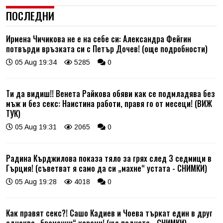
ПОСЛЕДНИ
Ирмена Чичикова не е на себе си: Александра Фейгин
потвърди връзката си с Петър Дочев! (още подробности)
05 Aug 19:34
5285
0
Ти да видиш!! Венета Райкова обяви как се подмладява без
мъж и без секс: Наистина работи, правя го от месеци! (ВИЖ
ТУК)
05 Aug 19:31
2065
0
Радина Кърджилова показа тяло за грях след 3 седмици в
Гърция! (съветват я само да си „махне“ устата - СНИМКИ)
05 Aug 19:28
4018
0
Как правят секс?! Сашо Кадиев и Чоева търкат един в друг