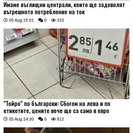
Имаме въглищни централи, които ще задоволят
вътрешното потребление на ток
05 Aug 15:01
0
315
"Тойро" по български: Сбогом на лева и по
етикетите, цените вече ще са само в евро
05 Aug 14:30
0
812