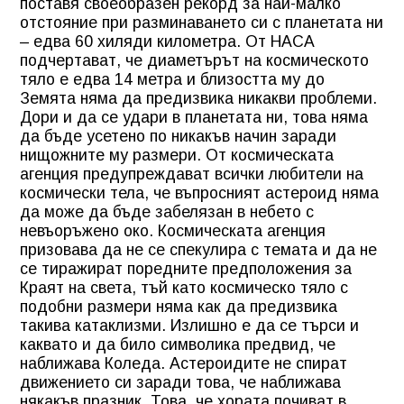
поставя своеобразен рекорд за най-малко
отстояние при разминаването си с планетата ни
– едва 60 хиляди километра. От НАСА
подчертават, че диаметърът на космическото
тяло е едва 14 метра и близостта му до
Земята няма да предизвика никакви проблеми.
Дори и да се удари в планетата ни, това няма
да бъде усетено по никакъв начин заради
нищожните му размери. От космическата
агенция предупреждават всички любители на
космически тела, че въпросният астероид няма
да може да бъде забелязан в небето с
невъоръжено око. Космическата агенция
призовава да не се спекулира с темата и да не
се тиражират поредните предположения за
Краят на света, тъй като космическо тяло с
подобни размери няма как да предизвика
такива катаклизми. Излишно е да се търси и
каквато и да било символика предвид, че
наближава Коледа. Астероидите не спират
движението си заради това, че наближава
някакъв празник. Това, че хората почиват в