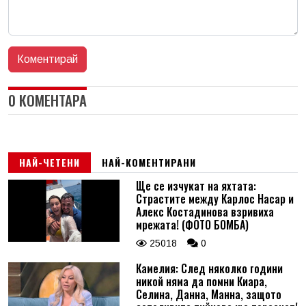
0 КОМЕНТАРА
НАЙ-ЧЕТЕНИ
НАЙ-КОМЕНТИРАНИ
Ще се изчукат на яхтата:
Страстите между Карлос Насар и
Алекс Костадинова взривиха
мрежата! (ФОТО БОМБА)
25018
0
Камелия: След няколко години
никой няма да помни Киара,
Селина, Данна, Манна, защото