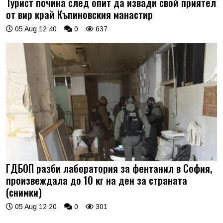
Турист почина след опит да извади свой приятел
от вир край Къпиновския манастир
05 Aug 12:40
0
637
ГДБОП разби лаборатория за фентанил в София,
произвеждала до 10 кг на ден за страната
(снимки)
05 Aug 12:20
0
301