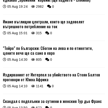
еднакво „бременни“ кореми! (ще паднете - СНИМКИ)
05 Aug 19:24
2982
0
Имаме въглищни централи, които ще задоволят
вътрешното потребление на ток
05 Aug 15:01
315
0
"Тойро" по български: Сбогом на лева и по етикетите,
цените вече ще са само в евро
05 Aug 14:30
805
0
Издирваният от Интерпол за убийството на Стоян Балтов
проговори от Южна Африка
05 Aug 14:10
1141
0
Скандал с подплънки за сутиени в женския Тур дьо Франс
05 Aug 13:50
672
0