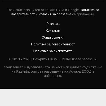
Този сайт е защитен от reCAPTCHA и Google
Политика за
поверителност
и
Условия за ползване
са приложени.
Реклама
Контакти
Общи условия
Политика за поверителност
Политика за бисквитките
© 2013 - 2026 | Разкрития.КОМ - Всички права запазени.
зползването и публикуването на част или цялото съдържание
на Razkritia.com без разрешение на Асмара ЕООД е
забранено.