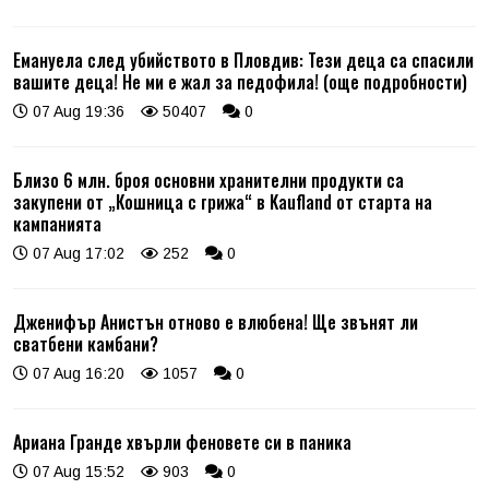
Емануела след убийството в Пловдив: Тези деца са спасили
вашите деца! Не ми е жал за педофила! (още подробности)
07 Aug 19:36
50407
0
Близо 6 млн. броя основни хранителни продукти са
закупени от „Кошница с грижа“ в Kaufland от старта на
кампанията
07 Aug 17:02
252
0
Дженифър Анистън отново е влюбена! Ще звънят ли
сватбени камбани?
07 Aug 16:20
1057
0
Ариана Гранде хвърли феновете си в паника
07 Aug 15:52
903
0