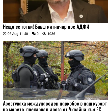
Нещо се готви! Бивш митничар пое АДФИ
06 Aug 11:40
0
1036
Арестуваха международен наркобос в наш курорт
на морето, прекарвал дрога от Украйна към ЕС