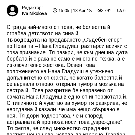
Редактор:
15:05 | 13 Apr 18
791
0
Iva Nikolova
Страда най-много от това, че болестта й
ограбва детството на сина й
Тв водещата на предаването „Съдебен спор“
по Нова тв – Нана Глрадуиш, разтърси всички с
това признание. Тя разкри, че към днешна дата
борбата й с рака не само е много по-тежка, а е
изключително жестока. Освен това
положението на Нана Гладуиш е утежнено
допълнително от факта, че когато болестта й
се върнала отново, открили тумор в мозъка на
сестра й. Това разкритие бе направено от
самата Нана Гладуиш в едно от интервютата й.
С типичното й чувство за хумор тя разкрива, че
неотдавна й казали, че има нещо сбъркано в
нея. Тя дори подчертава, че и според
астралната й прогноза носи това „увреждане“.
Тя смята, че след множество страдания
постига нещо ново, успява да израсне. [caption