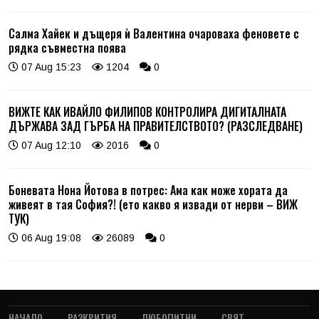
Салма Хайек и дъщеря ѝ Валентина очароваха феновете с
рядка съвместна поява
07 Aug 15:23
1204
0
ВИЖТЕ КАК ИВАЙЛО ФИЛИПОВ КОНТРОЛИРА ДИГИТАЛНАТА
ДЪРЖАВА ЗАД ГЪРБА НА ПРАВИТЕЛСТВОТО? (РАЗСЛЕДВАНЕ)
07 Aug 12:10
2016
0
Боневата Нона Йотова в потрес: Ама как може хората да
живеят в тая София?! (ето какво я извади от нерви – ВИЖ
ТУК)
06 Aug 19:08
26089
0
НАЧАЛО
РАЗКРИТИЯ
ЛЮБОПИТНИ
СВЯТ