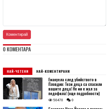
0 КОМЕНТАРА
НАЙ-ЧЕТЕНИ
НАЙ-КОМЕНТИРАНИ
Емануела след убийството в
Пловдив: Тези деца са спасили
вашите деца! Не ми е жал за
педофила! (още подробности)
50470
0
Боневата Нона Йотова в потрес: