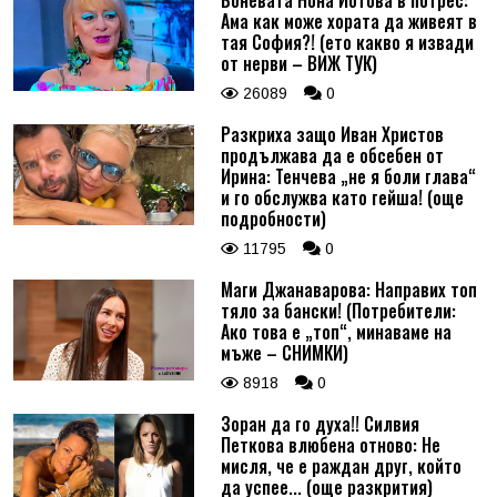
Ама как може хората да живеят в
тая София?! (ето какво я извади
от нерви – ВИЖ ТУК)
26089
0
Разкриха защо Иван Христов
продължава да е обсебен от
Ирина: Тенчева „не я боли глава“
и го обслужва като гейша! (още
подробности)
11795
0
Маги Джанаварова: Направих топ
тяло за бански! (Потребители:
Ако това е „топ“, минаваме на
мъже – СНИМКИ)
8918
0
Зоран да го духа!! Силвия
Петкова влюбена отново: Не
мисля, че е раждан друг, който
да успее... (още разкрития)