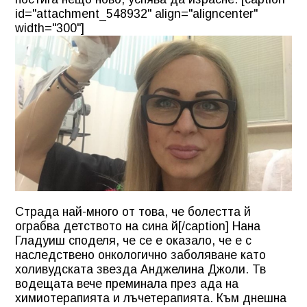
id="attachment_548932" align="aligncenter"
width="300"]
Страда най-много от това, че болестта й
ограбва детството на сина й[/caption] Нана
Гладуиш споделя, че се е оказало, че е с
наследствено онкологично заболяване като
холивудската звезда Анджелина Джоли. Тв
водещата вече преминала през ада на
химиотерапията и лъчетерапията. Към днешна