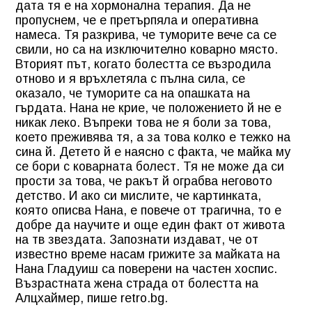
дата тя е на хормонална терапия. Да не
пропуснем, че е претърпяла и оперативна
намеса. Тя разкрива, че туморите вече са се
свили, но са на изключително коварно място.
Вторият път, когато болестта се възродила
отново и я връхлетяла с пълна сила, се
оказало, че туморите са на опашката на
гърдата. Нана не крие, че положението й не е
никак леко. Въпреки това не я боли за това,
което преживява тя, а за това колко е тежко на
сина й. Детето й е наясно с факта, че майка му
се бори с коварната болест. Тя не може да си
прости за това, че ракът й ограбва неговото
детство. И ако си мислите, че картинката,
която описва Нана, е повече от трагична, то е
добре да научите и още един факт от живота
на тв звездата. Запознати издават, че от
известно време насам грижите за майката на
Нана Гладуиш са поверени на частен хоспис.
Възрастната жена страда от болестта на
Алцхаймер, пише retro.bg.