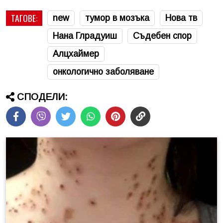
ТАГОВЕ:
new
тумор в мозъка
Нова тв
Нана Глрадуиш
Съдебен спор
Алцхаймер
онкологично заболяване
СПОДЕЛИ: