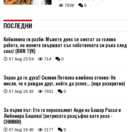
7938
0
ПОСЛЕДНИ
Кобилкина ги разби: Мъжете днес се смятат за голяма
работа, но жените свършват със собствената си ръка след
секс! (ВИЖ ТУК)
07 Aug 23:54
714
0
Зоран да го духа!! Силвия Петкова влюбена отново: Не
мисля, че е раждан друг, който да успее... (още разкрития)
07 Aug 19:43
7931
0
За първи път: Ето го порасналият Анди на Башар Рахал и
Любомира Башева! (актрисата разцъфна като роза -
СНИМКИ)
07 Aug 19:40
2177
0