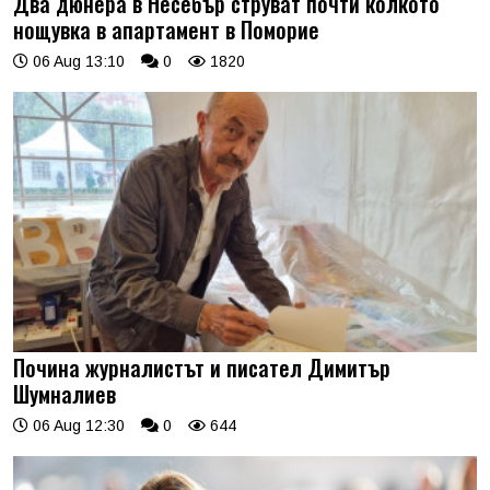
Два дюнера в Несебър струват почти колкото
нощувка в апартамент в Поморие
06 Aug 13:10
0
1820
Почина журналистът и писател Димитър
Шумналиев
06 Aug 12:30
0
644