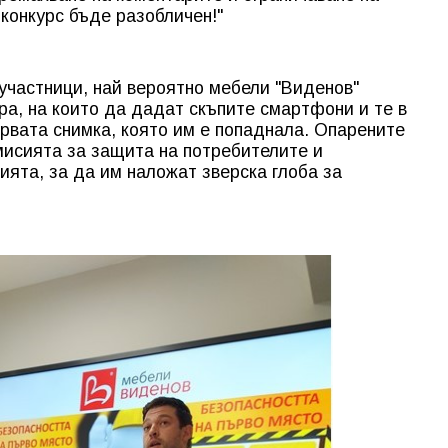
конкурс бъде разобличен!"
участници, най вероятно мебели "Виденов"
ра, на които да дадат скъпите смартфони и те в
ървата снимка, която им е попаднала. Опарените
мисията за защита на потребителите и
ията, за да им наложат зверска глоба за