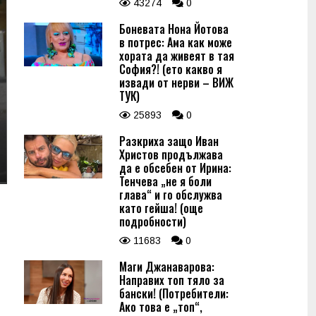
43274
0
Боневата Нона Йотова
в потрес: Ама как може
хората да живеят в тая
София?! (ето какво я
извади от нерви – ВИЖ
ТУК)
25893
0
Разкриха защо Иван
Христов продължава
да е обсебен от Ирина:
Тенчева „не я боли
глава“ и го обслужва
като гейша! (още
подробности)
11683
0
Маги Джанаварова:
Направих топ тяло за
бански! (Потребители:
Ако това е „топ“,