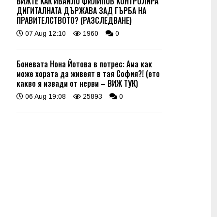
ВИЖТЕ КАК ИВАЙЛО ФИЛИПОВ КОНТРОЛИРА
ДИГИТАЛНАТА ДЪРЖАВА ЗАД ГЪРБА НА
ПРАВИТЕЛСТВОТО? (РАЗСЛЕДВАНЕ)
07 Aug 12:10
1960
0
Боневата Нона Йотова в потрес: Ама как
може хората да живеят в тая София?! (ето
какво я извади от нерви – ВИЖ ТУК)
06 Aug 19:08
25893
0