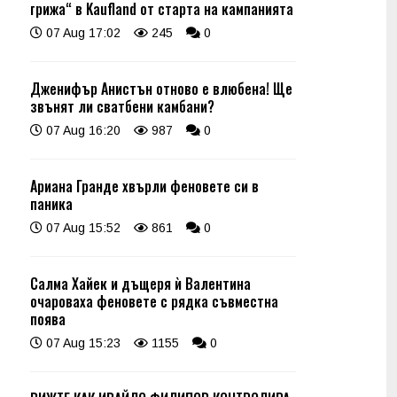
грижа“ в Kaufland от старта на кампанията
07 Aug 17:02
245
0
Дженифър Анистън отново е влюбена! Ще
звънят ли сватбени камбани?
07 Aug 16:20
987
0
Ариана Гранде хвърли феновете си в
паника
07 Aug 15:52
861
0
Салма Хайек и дъщеря ѝ Валентина
очароваха феновете с рядка съвместна
поява
07 Aug 15:23
1155
0