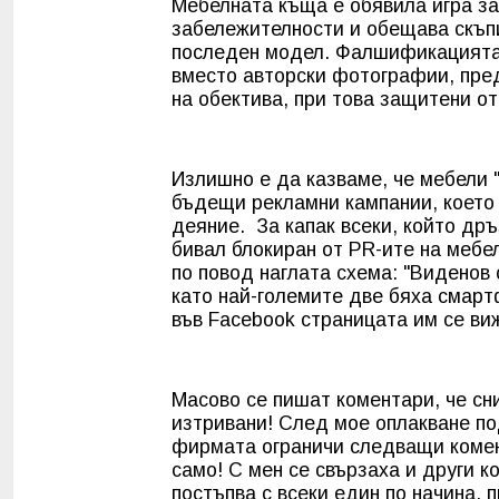
Мебелната къща е обявила игра за
забележителности и обещава скъп
последен модел. Фалшификацията 
вместо авторски фотографии, пре
на обектива, при това защитени от
Излишно е да казваме, че мебели 
бъдещи рекламни кампании, което 
деяние.
За капак всеки, който др
бивал блокиран от PR-ите на мебе
по повод наглата схема: "Виденов 
като най-големите две бяха смартф
във Facebook страницата им се ви
Масово се пишат коментари, че сн
изтривани! След мое оплакване по
фирмата ограничи следващи комент
само! С мен се свързаха и други
постъпва с всеки един по начина, 