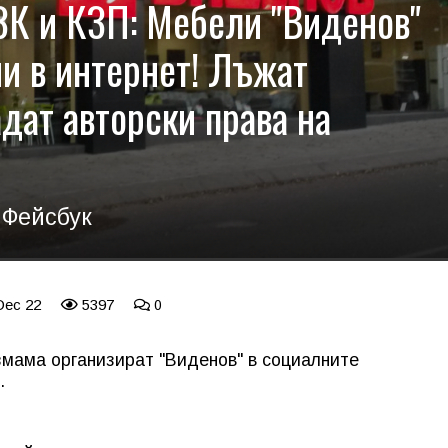
ЗК и КЗП: Мебели "Виденов"
ми в интернет! Лъжат
дат авторски права на
 Фейсбук
Dec 22
5397
0
змама организират "Виденов" в социалните
.