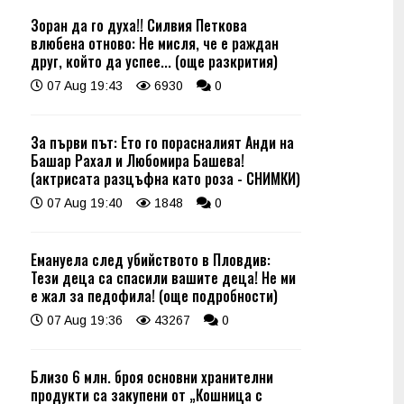
Зоран да го духа!! Силвия Петкова
влюбена отново: Не мисля, че е раждан
друг, който да успее... (още разкрития)
07 Aug 19:43
6930
0
За първи път: Ето го порасналият Анди на
Башар Рахал и Любомира Башева!
(актрисата разцъфна като роза - СНИМКИ)
07 Aug 19:40
1848
0
Емануела след убийството в Пловдив:
Тези деца са спасили вашите деца! Не ми
е жал за педофила! (още подробности)
07 Aug 19:36
43267
0
Близо 6 млн. броя основни хранителни
продукти са закупени от „Кошница с