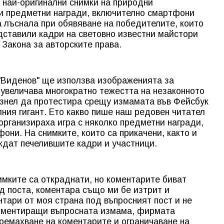
 най-оригинални снимки на природни
и предметни награди, включително смартфони
лъснала при обявяване на победителите, които
дставили кадри на световно известни майстори
 Закона за авторските права.
"Виденов" ще използва изображенията за
увеличава многократно тежестта на незаконното
ъзнел да протестира срещу измамата във Фейсбук
лния гигант. Ето какво пише наш редовен читател
организираха игра с няколко предметни награди,
они. На снимките, които са прикачени, както и
ждат печелившите кадри и участници.
имките са откраднати, но коментарите биват
д поста, коментара също ми бе изтрит и
ари от моя страна под въпросният пост и не
 коментиращи въпросната измама, фирмата
премахване на коментарите и ограничаване на