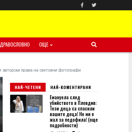
ЗДРАВОСЛОВНО
ОЩЕ
т авторски права на световни фотографи
НАЙ-ЧЕТЕНИ
НАЙ-КОМЕНТИРАНИ
Емануела след
убийството в Пловдив:
Тези деца са спасили
вашите деца! Не ми е
жал за педофила! (още
подробности)