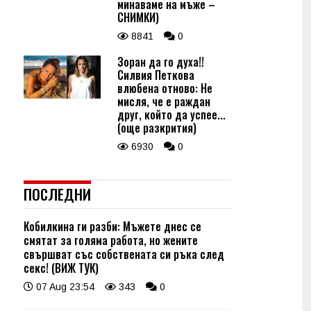
минаваме на мъже –
СНИМКИ)
8841
0
Зоран да го духа!!
Силвия Петкова
влюбена отново: Не
мисля, че е раждан
друг, който да успее...
(още разкрития)
6930
0
ПОСЛЕДНИ
Кобилкина ги разби: Мъжете днес се
смятат за голяма работа, но жените
свършват със собствената си ръка след
секс! (ВИЖ ТУК)
07 Aug 23:54
343
0