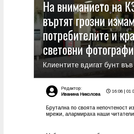
На вниманието на К
въртят грозни изма
потребителите и кра
световни фотографи
Клиентите вдигат бунт във
Редактор:
16:08 | 01 
Иванина Николова
Брутална по своята непочтеност и
мрежи, алармираха наши читатели