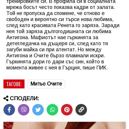
тренировките си. В профила си в социалната
мрежа босът често показва кадри от залата.
Той не пропуска да спомене, че отново е
свободен и вероятно си търси нова любима,
след като красивата Ренета го заряза. Заради
нея той заряза дългогодишната си любима
Антигона. Мафиотът нае гъркинята за
детегледачка на дъщеря си, след като тя
загуби майка си при атентат. Но между
Антигона и Очите бързо пламнали искри.
Гъркинята дори го дари със син, който в
момента живее с нея в Гърция, пише ПИК.
ТАГОВЕ:
Митьо Очите
СПОДЕЛИ: