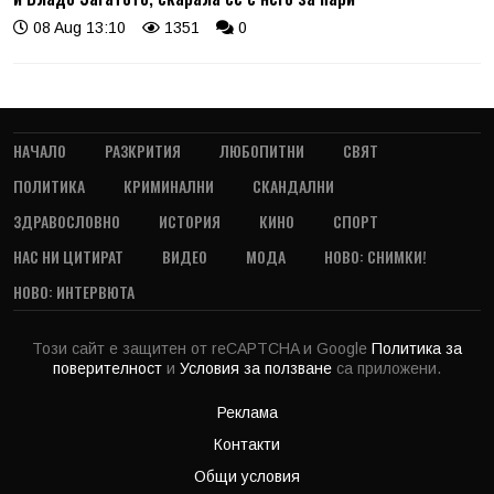
08 Aug 13:10
1351
0
НАЧАЛО
РАЗКРИТИЯ
ЛЮБОПИТНИ
СВЯТ
ПОЛИТИКА
КРИМИНАЛНИ
СКАНДАЛНИ
ЗДРАВОСЛОВНО
ИСТОРИЯ
КИНО
СПОРТ
НАС НИ ЦИТИРАТ
ВИДЕО
МОДА
НОВО: СНИМКИ!
НОВО: ИНТЕРВЮТА
Този сайт е защитен от reCAPTCHA и Google
Политика за
поверителност
и
Условия за ползване
са приложени.
Реклама
Контакти
Общи условия