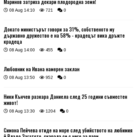
Маринов затриха декари плодородна земя!
08 Aug 14:10
721
0
Докато министърът говори за 31%, собственото му
държавно дружество е на 58% - крадецът вика дръжте
крадеца
08 Aug 14:00
455
0
Любовник на Ивана намерен заклан
08 Aug 13:50
952
0
Ники Кънчев разкара Даниела след 25 години съвместен
живот!
08 Aug 13:30
1204
0
Симона Пейчева отиде на море след убийството на любимия
й Владо Загатото, скарала се с него за пари