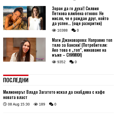
Зоран да го духа!! Силвия
Петкова влюбена отново: Не
мисля, че е раждан друг, който
да успее... (още разкрития)
10388
0
Маги Джанаварова: Направих топ
тяло за бански! (Потребители:
Ако това е „топ“, минаваме на
мъже – СНИМКИ)
9352
0
ПОСЛЕДНИ
Милионерът Владо Загатото искал да снабдява с кафе
новата власт
08 Aug 15:30
189
0