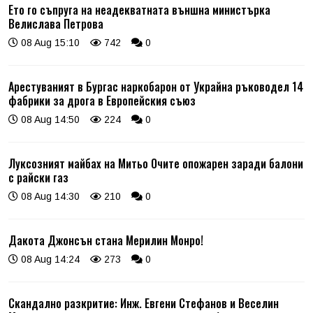
Ето го съпруга на неадекватната външна министърка
Велислава Петрова
08 Aug 15:10
742
0
Арестуваният в Бургас наркобарон от Украйна ръководел 14
фабрики за дрога в Европейския съюз
08 Aug 14:50
224
0
Луксозният майбах на Митьо Очите опожарен заради балони
с райски газ
08 Aug 14:30
210
0
Дакота Джонсън стана Мерилин Монро!
08 Aug 14:24
273
0
Скандално разкритие: Инж. Евгени Стефанов и Веселин