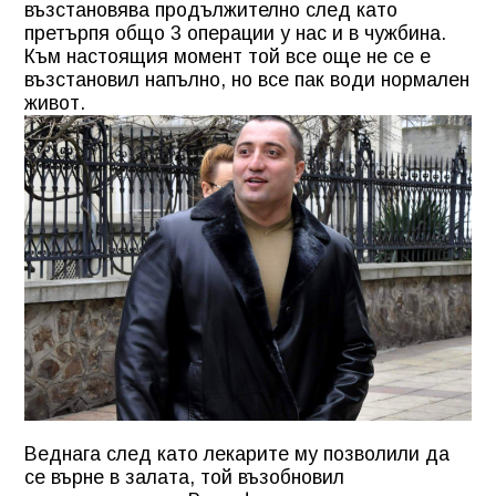
възстановява продължително след като
претърпя общо 3 операции у нас и в чужбина.
Към настоящия момент той все още не се е
възстановил напълно, но все пак води нормален
живот.
Веднага след като лекарите му позволили да
се върне в залата, той възобновил