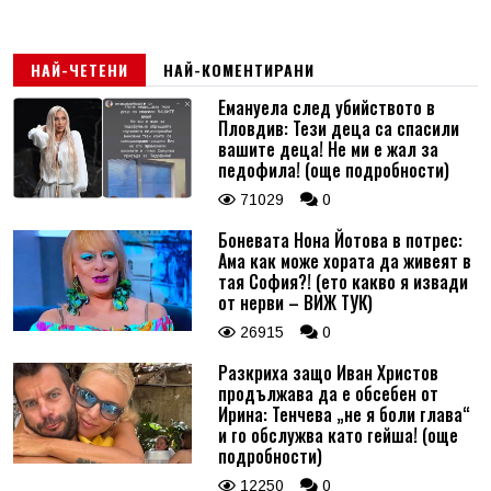
НАЙ-ЧЕТЕНИ
НАЙ-КОМЕНТИРАНИ
Емануела след убийството в
Пловдив: Тези деца са спасили
вашите деца! Не ми е жал за
педофила! (още подробности)
71029
0
Боневата Нона Йотова в потрес:
Ама как може хората да живеят в
тая София?! (ето какво я извади
от нерви – ВИЖ ТУК)
26915
0
Разкриха защо Иван Христов
продължава да е обсебен от
Ирина: Тенчева „не я боли глава“
и го обслужва като гейша! (още
подробности)
12250
0