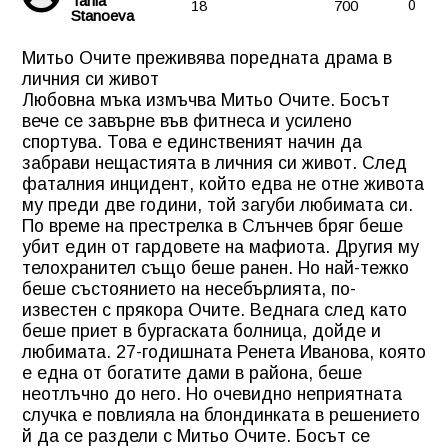
Tania
18
700
0
Stanoeva
Митьо Очите преживява поредната драма в
личния си живот
Любовна мъка измъчва Митьо Очите. Босът
вече се завърне във фитнеса и усилено
спортува. Това е единственият начин да
забрави нещастията в личния си живот. След
фаталния инцидент, който едва не отне живота
му преди две години, той загуби любимата си.
По време на престрелка в Слънчев бряг беше
убит един от гардовете на мафиота. Другия му
телохранител също беше ранен. Но най-тежко
беше състоянието на несебърлията, по-
известен с прякора Очите. Веднага след като
беше приет в бургаската болница, дойде и
любимата. 27-годишната Ренета Иванова, която
е една от богатите дами в района, беше
неотлъчно до него. Но очевидно неприятната
случка е повлияла на блондинката в решението
й да се раздели с Митьо Очите. Босът се