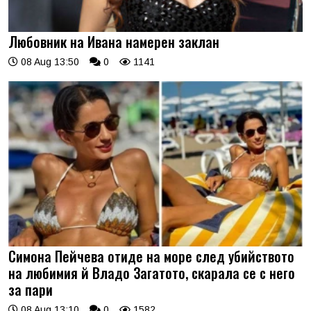
Любовник на Ивана намерен заклан
08 Aug 13:50
0
1141
Симона Пейчева отиде на море след убийството
на любимия й Владо Загатото, скарала се с него
за пари
08 Aug 13:10
0
1582