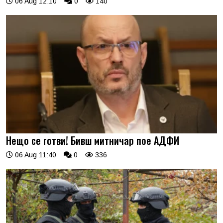
06 Aug 12:10
0
140
Нещо се готви! Бивш митничар пое АДФИ
06 Aug 11:40
0
336