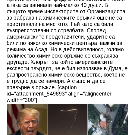
атака са загинали най-малко 40 души. В
същото време инспекторите от Организацията
за забрана на химическите оръжия още не са
пристигнали на мястото. Тъй като са били
възпрепятствани от стрелбата. Според
американските представители, ударите са
били по няколко химически центъра, важни за
режима на Асад. Но в действителност, голямо
количество химическо оръжие се съхранява
другаде. Хлорът, за който американските
експерти твърдят, че е бил използван в Дума, е
разпространено химическо вещество, което не
е трудно да се намери. А също и да се
превърне в оръжие. [caption
id="attachment_549893" align="aligncenter"
width="300"]