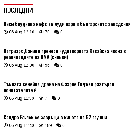
ПОСЛЕДНИ
Пием блудкаво кафе за луди пари в българските заведения
06 Aug 12:10
70
0
Патриарх Даниил пренесе чудотворната Хавайска икона в
реанимациите на ВМА (снимки)
06 Aug 12:00
56
0
Тъмната семейна драма на Фахрие Евджен разтърси
почитателите й
06 Aug 11:50
7
0
Сандра Бълок се завръща в киното на 62 години
06 Aug 11:40
189
0