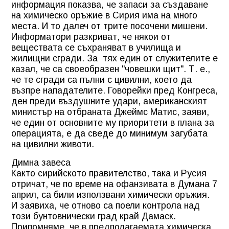
информация показва, че запаси за създаване
на химическо оръжие в Сирия има на много
места. И то далеч от трите посочени мишени.
Информатори разкриват, че някои от
веществата се съхраняват в училища и
жилищни сгради. За тях един от служителите е
казал, че са своеобразен "човешки щит". Т. е.,
че те сгради са пълни с цивилни, което да
възпре нападателите. Говорейки пред Конгреса,
ден преди въздушните удари, американският
министър на отбраната Джеймс Матис, заяви,
че един от основните му приоритети в плана за
операцията, е да сведе до минимум загубата
на цивилни животи.
Димна завеса
Както сирийското правителство, така и Русия
отричат, че по време на офанзивата в Думана 7
април, са били използвани химически оръжия.
И заявиха, че отново са поели контрола над
този бунтовнически град край Дамаск.
Припомняме, че в предполагаемата химическа