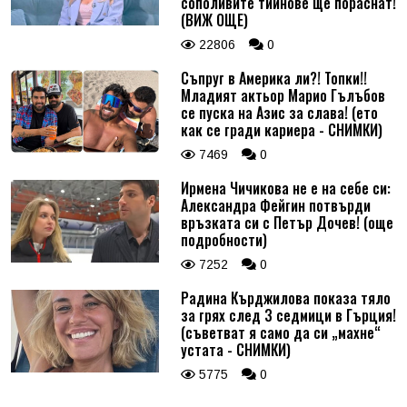
сополивите тийнове ще пораснат!
(ВИЖ ОЩЕ)
22806
0
Съпруг в Америка ли?! Топки!!
Младият актьор Марио Гълъбов
се пуска на Азис за слава! (ето
как се гради кариера - СНИМКИ)
7469
0
Ирмена Чичикова не е на себе си:
Александра Фейгин потвърди
връзката си с Петър Дочев! (още
подробности)
7252
0
Радина Кърджилова показа тяло
за грях след 3 седмици в Гърция!
(съветват я само да си „махне“
устата - СНИМКИ)
5775
0