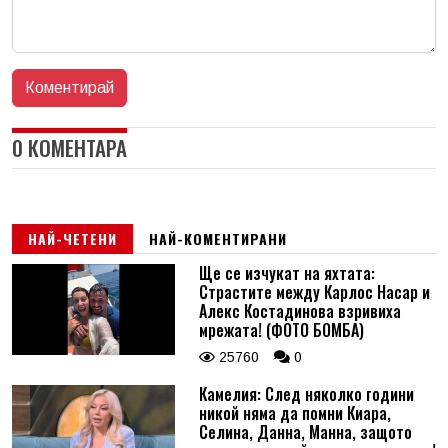
0 КОМЕНТАРА
НАЙ-ЧЕТЕНИ
НАЙ-КОМЕНТИРАНИ
Ще се изчукат на яхтата:
Страстите между Карлос Насар и
Алекс Костадинова взривиха
мрежата! (ФОТО БОМБА)
25760
0
Камелия: След няколко години
никой няма да помни Киара,
Селина, Данна, Манна, защото