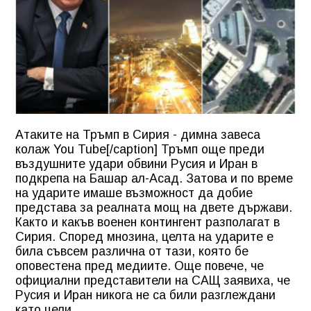
Атаките на Тръмп в Сирия - димна завеса
колаж You Tube[/caption] Тръмп още преди
въздушните удари обвини Русия и Иран в
подкрепа на Башар ал-Асад. Затова и по време
на ударите имаше възможност да добие
представа за реалната мощ на двете държави.
Както и какъв военен контингент разполагат в
Сирия. Според мнозина, целта на ударите е
била съвсем различна от тази, която бе
оповестена пред медиите. Още повече, че
официални представители на САЩ заявиха, че
Русия и Иран никога не са били разглеждани
като цели.