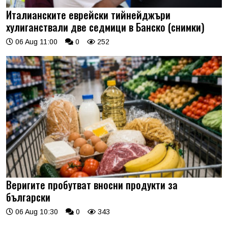
Италианските еврейски тийнейджъри
хулиганствали две седмици в Банско (снимки)
06 Aug 11:00
0
252
Веригите пробутват вносни продукти за
български
06 Aug 10:30
0
343