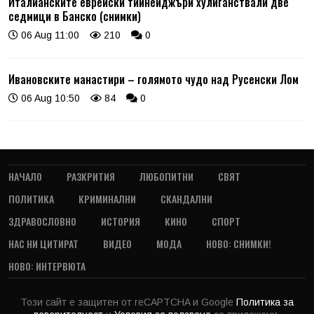
Италианските еврейски тийнейджъри хулиганствали две
седмици в Банско (снимки)
06 Aug 11:00
210
0
Ивановските манастири – голямото чудо над Русенски Лом
06 Aug 10:50
84
0
НАЧАЛО
РАЗКРИТИЯ
ЛЮБОПИТНИ
СВЯТ
ПОЛИТИКА
КРИМИНАЛНИ
СКАНДАЛНИ
ЗДРАВОСЛОВНО
ИСТОРИЯ
КИНО
СПОРТ
НАС НИ ЦИТИРАТ
ВИДЕО
МОДА
НОВО: СНИМКИ!
НОВО: ИНТЕРВЮТА
Този сайт е защитен от reCAPTCHA и Google
Политика за