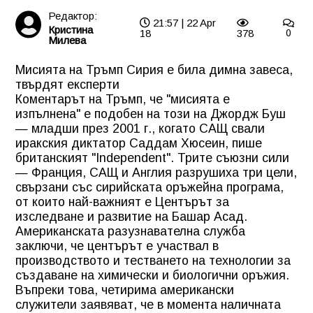
Редактор:
21:57 | 22 Apr
Кристина
18
378
0
Милева
Мисията на Тръмп Сирия е била димна завеса,
твърдят експерти
Коментарът на Тръмп, че "мисията е
изпълнена" е подобен на този на Джордж Буш
— младши през 2001 г., когато САЩ свали
иракския диктатор Саддам Хюсеин, пише
британският "Independent". Трите съюзни сили
— Франция, САЩ и Англия разрушиха три цели,
свързани със сирийската оръжейна програма,
от които най-важният е Центърът за
изследване и развитие на Башар Асад.
Американската разузнавателна служба
заключи, че центърът е участвал в
производството и тестването на технологии за
създаване на химически и биологични оръжия.
Въпреки това, четирима американски
служители заявяват, че в момента наличната