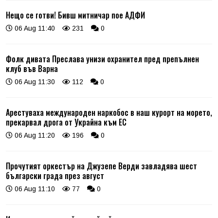
Нещо се готви! Бивш митничар пое АДФИ
06 Aug 11:40
231
0
Фолк дивата Преслава унизи охранител пред препълнен
клуб във Варна
06 Aug 11:30
112
0
Арестуваха международен наркобос в наш курорт на морето,
прекарвал дрога от Украйна към ЕС
06 Aug 11:20
196
0
Прочутият оркестър на Джузепе Верди завладява шест
български града през август
06 Aug 11:10
77
0