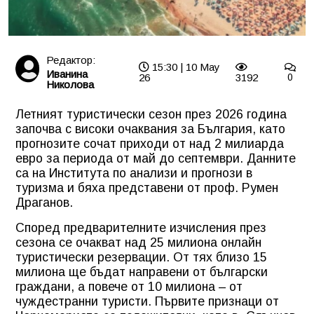
Редактор:
15:30 | 10 May
Иванина
26
3192
0
Николова
Летният туристически сезон през 2026 година
започва с високи очаквания за България, като
прогнозите сочат приходи от над 2 милиарда
евро за периода от май до септември. Данните
са на Института по анализи и прогнози в
туризма и бяха представени от проф. Румен
Драганов.
Според предварителните изчисления през
сезона се очакват над 25 милиона онлайн
туристически резервации. От тях близо 15
милиона ще бъдат направени от български
граждани, а повече от 10 милиона – от
чуждестранни туристи. Първите признаци от