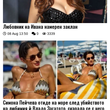
Любовник на Ивана намерен заклан
08 Aug 13:50
0
3339
Симона Пейчева отиде на море след убийството
на любимия й Владо Загатото, скарала се с него