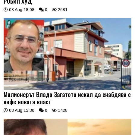
РОБИН ХУД
08 Aug 18:08
0
2681
Милионерът Владо Загатото искал да снабдява с
кафе новата власт
08 Aug 15:30
0
1428