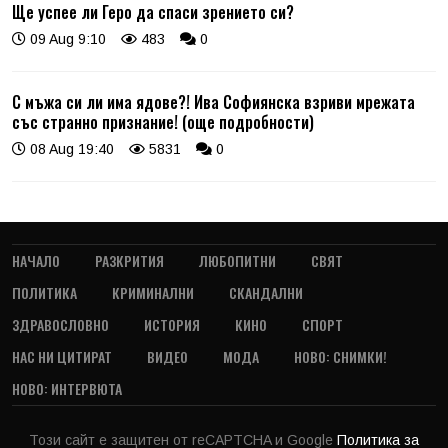
Ще успее ли Геро да спаси зрението си?
09 Aug 9:10
483
0
С мъжа си ли има ядове?! Ива Софиянска взриви мрежата
със странно признание! (още подробности)
08 Aug 19:40
5831
0
НАЧАЛО
РАЗКРИТИЯ
ЛЮБОПИТНИ
СВЯТ
ПОЛИТИКА
КРИМИНАЛНИ
СКАНДАЛНИ
ЗДРАВОСЛОВНО
ИСТОРИЯ
КИНО
СПОРТ
НАС НИ ЦИТИРАТ
ВИДЕО
МОДА
НОВО: СНИМКИ!
НОВО: ИНТЕРВЮТА
Този сайт е защитен от reCAPTCHA и Google
Политика за