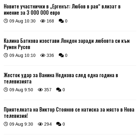
Новите участнички в „Ергенът: Любов в рая“ влизат в
имение за 3 000 000 евро
09 Aug 10:30
168
0
Калина Баткова изостави Лондон заради любовта си към
Румен Русев
09 Aug 10:10
336
0
Жесток удар за Ванина Недкова след една година в
телевизията
09 Aug 9:50
357
0
Приятелката на Виктор Стоянов се натиска за място в Нова
телевизия!
09 Aug 9:30
294
0