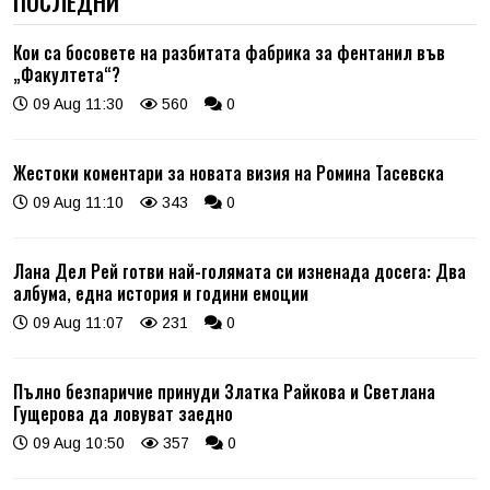
ПОСЛЕДНИ
Кои са босовете на разбитата фабрика за фентанил във
„Факултета“?
09 Aug 11:30
560
0
Жестоки коментари за новата визия на Ромина Тасевска
09 Aug 11:10
343
0
Лана Дел Рей готви най-голямата си изненада досега: Два
албума, една история и години емоции
09 Aug 11:07
231
0
Пълно безпаричие принуди Златка Райкова и Светлана
Гущерова да ловуват заедно
09 Aug 10:50
357
0