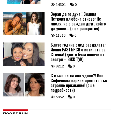
14301
0
Зоран да го духа!! Силвия
Петкова влюбена отново: Не
мисля, че е раждан друг, който
да успее... (още разкрития)
11816
0
Близо година след раздялата:
Ивана РАЗТЪРСИ с истината за
Стояна! (двете бяха повече от
сестри – ВИЖ ТУК)
9212
0
С мъжа си ли има ядове?! Ива
Софиянска взриви мрежата със
странно признание! (още
подробности)
5852
0