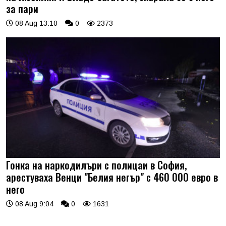
за пари
08 Aug 13:10
0
2373
Гонка на наркодилъри с полицаи в София,
арестуваха Венци "Белия негър" с 460 000 евро в
него
08 Aug 9:04
0
1631