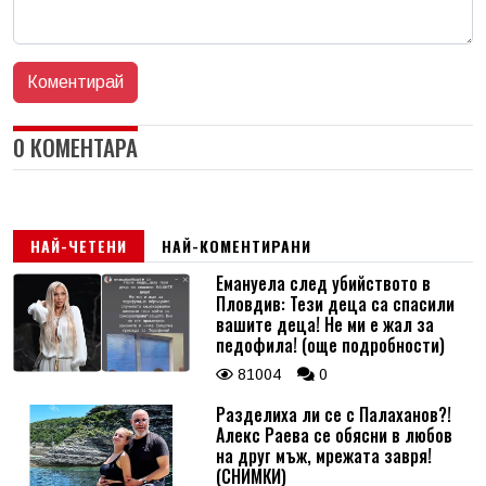
0 КОМЕНТАРА
НАЙ-ЧЕТЕНИ
НАЙ-КОМЕНТИРАНИ
Емануела след убийството в
Пловдив: Тези деца са спасили
вашите деца! Не ми е жал за
педофила! (още подробности)
81004
0
Разделиха ли се с Палаханов?!
Алекс Раева се обясни в любов
на друг мъж, мрежата завря!
(СНИМКИ)