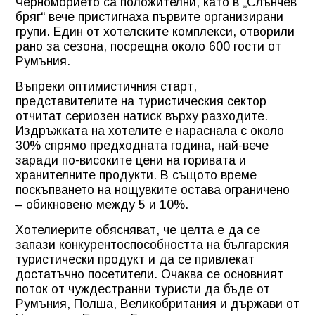
Черноморието са положителни, като в „Слънчев
бряг“ вече пристигнаха първите организирани
групи. Един от хотелските комплекси, отворили
рано за сезона, посрещна около 600 гости от
Румъния.
Въпреки оптимистичния старт,
представителите на туристическия сектор
отчитат сериозен натиск върху разходите.
Издръжката на хотелите е нараснала с около
30% спрямо предходната година, най-вече
заради по-високите цени на горивата и
хранителните продукти. В същото време
поскъпването на нощувките остава ограничено
– обикновено между 5 и 10%.
Хотелиерите обясняват, че целта е да се
запази конкурентоспособността на българския
туристически продукт и да се привлекат
достатъчно посетители. Очаква се основният
поток от чуждестранни туристи да бъде от
Румъния, Полша, Великобритания и държави от