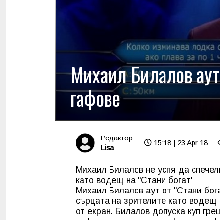
Михаил Билалов аут 
гафове
Редактор:
15:18 | 23 Apr 18
Lisa
Михаил Билалов не успя да спечел
като водещ на "Стани богат"
Михаил Билалов аут от "Стани бог
сърцата на зрителите като водещ н
от екран. Билалов допуска куп гре