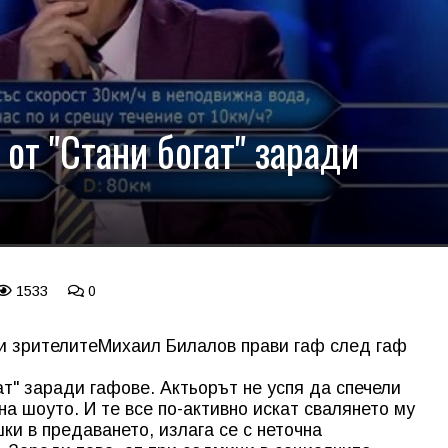
от "Стани богат" заради
1533
0
и зрителите
Михаил Билалов прави гаф след гаф
ат" заради гафове. Актьорът не успя да спечели
а шоуто. И те все по-активно искат свалянето му
шки в предаването, излага се с неточна