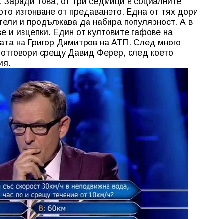
 Заради това, от три седмици в социалните
ото изгонване от предаването. Една от тях дори
тели и продължава да набира популярност. А в
е и изцепки. Един от култовите гафове на
ата на Григор Димитров на АТП. След много
 отговори срещу Давид Ферер, след което
ия.