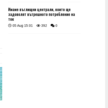
Имаме въглищни централи, които ще
задоволят вътрешното потребление на
ток
05 Aug 15:01
392
0