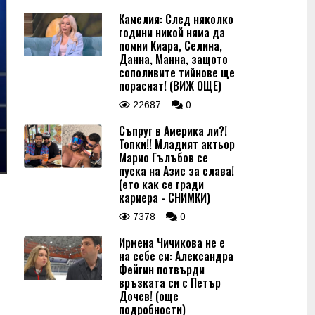
Камелия: След няколко
години никой няма да
помни Киара, Селина,
Данна, Манна, защото
сополивите тийнове ще
пораснат! (ВИЖ ОЩЕ)
22687
0
Съпруг в Америка ли?!
Топки!! Младият актьор
Марио Гълъбов се
пуска на Азис за слава!
(ето как се гради
кариера - СНИМКИ)
7378
0
Ирмена Чичикова не е
на себе си: Александра
Фейгин потвърди
връзката си с Петър
Дочев! (още
подробности)