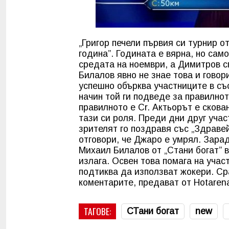
„Григор печели първия си турнир 
година”. Годината е вярна, но сам
средата на ноември, а Димитров с
Билалов явно не знае това и говор
успешно обърква участниците в съ
начин той ги подведе за правилно
правилното е Cr. Актьорът е скова
тази си роля. Преди дни друг учас
зрителят го поздравя със „Здраве
отговори, че Джаро е умрял. Зара
Михаил Билалов от „Стани богат” в
излага. Освен това помага на учас
подтиква да използват жокери. Сра
коментарите, предават от Hotarena
ТАГОВЕ:
СТани богат
new