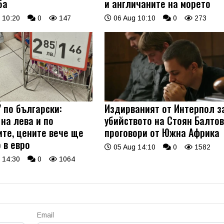
ба
и англичаните на морето
 10:20
0
147
06 Aug 10:10
0
273
 по български:
Издирваният от Интерпол з
на лева и по
убийството на Стоян Балто
ите, цените вече ще
проговори от Южна Африка
 в евро
05 Aug 14:10
0
1582
 14:30
0
1064
Email