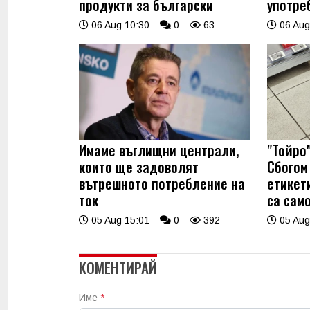
продукти за български
употре
06 Aug 10:30
0
63
06 Aug
Имаме въглищни централи,
"Тойро"
които ще задоволят
Сбогом 
вътрешното потребление на
етикет
ток
са само
05 Aug 15:01
0
392
05 Aug
КОМЕНТИРАЙ
Име
*