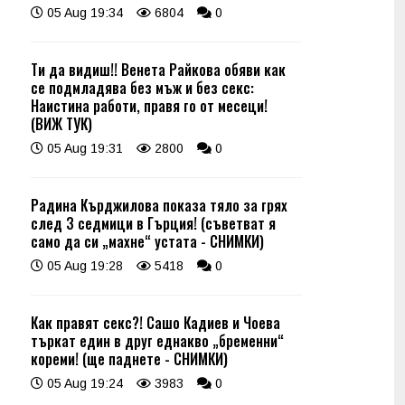
05 Aug 19:34
6804
0
Ти да видиш!! Венета Райкова обяви как
се подмладява без мъж и без секс:
Наистина работи, правя го от месеци!
(ВИЖ ТУК)
05 Aug 19:31
2800
0
Радина Кърджилова показа тяло за грях
след 3 седмици в Гърция! (съветват я
само да си „махне“ устата - СНИМКИ)
05 Aug 19:28
5418
0
Как правят секс?! Сашо Кадиев и Чоева
търкат един в друг еднакво „бременни“
кореми! (ще паднете - СНИМКИ)
05 Aug 19:24
3983
0