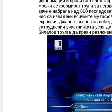
информация и прави гаф след гаф.
мрежи се формират групи за негов
вече е набрала над 600 последова
нея са извадени всичките му гафов
екранния Джаро е въпрос за побед
затруднения участничката успя да
Билалов тръгва да прави разяснен