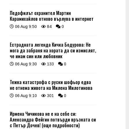
Педофилът охранител Мартин
Карамихайлов отново върлува в интернет
06 Aug 9:50
84
0
Естрадната легенда Кичка Бодурова: Не
мога да забраня на хората да си измислят,
че имам син или любовник
06 Aug 9:30
133
0
Тежка катастрофа с руски шофьор едва
не отнема живота на Милена Милотинова
06 Aug 9:10
301
0
Ирмена Чичикова не е на себе си:
Александра Фейгин потвърди връзката си
с Петър Дочев! (още подробности)