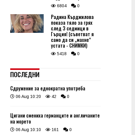
6804
0
Радина Кърджилова
показа тяло за грях
след 3 седмици в
Гърция! (съветват я
само да си „махне“
устата - СНИМКИ)
5418
0
ПОСЛЕДНИ
Сдружение за еднократна употреба
06 Aug 10:20
42
0
Цигани смениха германците и англичаните
на морето
06 Aug 10:10
161
0