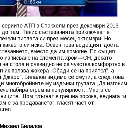
от сериите АТП в Стокхолм през декември 2013
о до там. Тенис състезанията приключват в
печели титлата си през месец октомври. Но
и каквото си иска. Освен това водещият доста
стезанието, вместо да им помогне. По същия
то изписване на елемента хром—CH, докато
н на стола и очевидно не се чувства комфортно в
тник ползва жокера „Обади се на приятел”, а
й Джаро”. Билалов видимо се смути, а след това
ди многобройните му издънки групата „Да изгоним
ече набира огромна популярност. „Много се
тниците. Щом тръгнат в грешна посока, веднага ги
м е за предаването”, гласят част от
.net.
Михаил Билалов