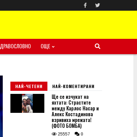
ЗДРАВОСЛОВНО
ОЩЕ
НАЙ-ЧЕТЕНИ
НАЙ-КОМЕНТИРАНИ
Ще се изчукат на
яхтата: Страстите
между Карлос Насар и
Алекс Костадинова
взривиха мрежата!
(ФОТО БОМБА)
25557
0