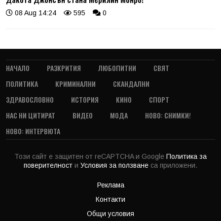
08 Aug 14:24
595
0
НАЧАЛО
РАЗКРИТИЯ
ЛЮБОПИТНИ
СВЯТ
ПОЛИТИКА
КРИМИНАЛНИ
СКАНДАЛНИ
ЗДРАВОСЛОВНО
ИСТОРИЯ
КИНО
СПОРТ
НАС НИ ЦИТИРАТ
ВИДЕО
МОДА
НОВО: СНИМКИ!
НОВО: ИНТЕРВЮТА
Този сайт е защитен от reCAPTCHA и Google
Политика за
поверителност
и
Условия за ползване
са приложени.
Реклама
Контакти
Общи условия