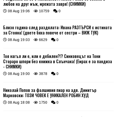
любов на друг мъж, мрежата завря! (СНИМКИ)
08 Aug 19:06
10759
0
Близо година след раздялата: Ивана РАЗТЪРСИ с истината
за Стояна! (двете бяха повече от сестри – ВИЖ ТУК)
08 Aug 19:03
6629
0
Тоя нагъл ли е, или е дебилен?!? Синковецът на Тони
Стораро шпори без книжка в Слънчака! (Емрах е за пандиза
- СНИМКИ)
08 Aug 19:00
3878
0
Николай Попов за фалшивия пиар на адв. Димитър
Марковски: ТОЗИ ЧОВЕК Е УНИКАЛЕН РОБИН ХУД
08 Aug 18:08
1750
0