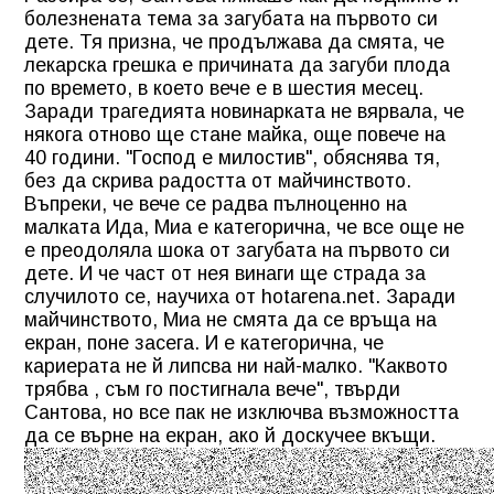
болезнената тема за загубата на първото си
дете. Тя призна, че продължава да смята, че
лекарска грешка е причината да загуби плода
по времето, в което вече е в шестия месец.
Заради трагедията новинарката не вярвала, че
някога отново ще стане майка, още повече на
40 години. "Господ е милостив", обяснява тя,
без да скрива радостта от майчинството.
Въпреки, че вече се радва пълноценно на
малката Ида, Миа е категорична, че все още не
е преодоляла шока от загубата на първото си
дете. И че част от нея винаги ще страда за
случилото се, научиха от hotarena.net. Заради
майчинството, Миа не смята да се връща на
екран, поне засега. И е категорична, че
кариерата не й липсва ни най-малко. "Каквото
трябва , съм го постигнала вече", твърди
Сантова, но все пак не изключва възможността
да се върне на екран, ако й доскучее вкъщи.