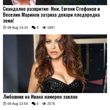
Скандално разкритие: Инж. Евгени Стефанов и
Веселин Маринов затриха декари плодородна
земя!
08 Aug 14:10
0
1897
Любовник на Ивана намерен заклан
08 Aug 13:50
0
2576