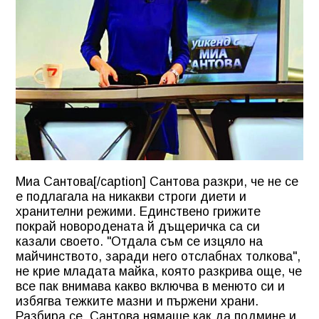
Миа Сантова[/caption] Сантова разкри, че не се
е подлагала на никакви строги диети и
хранителни режими. Единствено грижите
покрай новородената й дъщеричка са си
казали своето. "Отдала съм се изцяло на
майчинството, заради него отслабнах толкова",
не крие младата майка, която разкрива още, че
все пак внимава какво включва в менюто си и
избягва тежките мазни и пържени храни.
Разбира се, Сантова нямаше как да подмине и