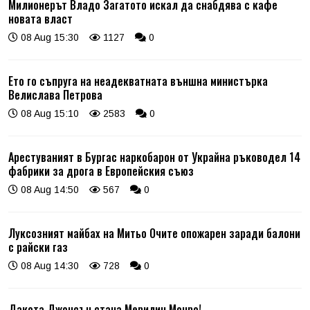
Милионерът Владо Загатото искал да снабдява с кафе
новата власт
08 Aug 15:30
1127
0
Ето го съпруга на неадекватната външна министърка
Велислава Петрова
08 Aug 15:10
2583
0
Арестуваният в Бургас наркобарон от Украйна ръководел 14
фабрики за дрога в Европейския съюз
08 Aug 14:50
567
0
Луксозният майбах на Митьо Очите опожарен заради балони
с райски газ
08 Aug 14:30
728
0
Дакота Джонсън стана Мерилин Монро!