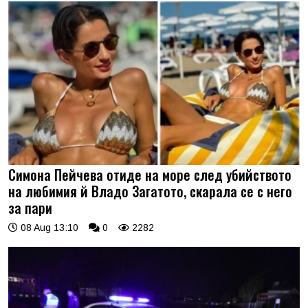
Симона Пейчева отиде на море след убийството
на любимия й Владо Загатото, скарала се с него
за пари
08 Aug 13:10
0
2282