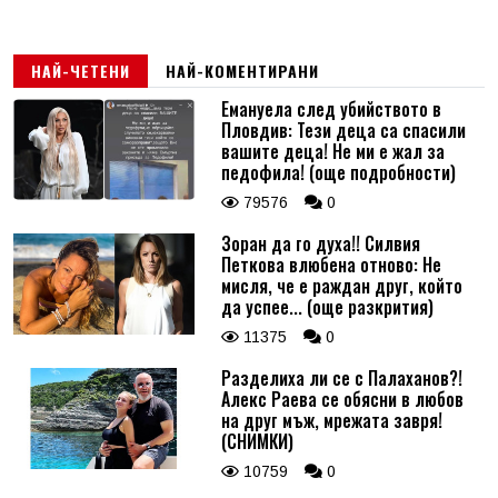
НАЙ-ЧЕТЕНИ
НАЙ-КОМЕНТИРАНИ
Емануела след убийството в
Пловдив: Тези деца са спасили
вашите деца! Не ми е жал за
педофила! (още подробности)
79576
0
Зоран да го духа!! Силвия
Петкова влюбена отново: Не
мисля, че е раждан друг, който
да успее... (още разкрития)
11375
0
Разделиха ли се с Палаханов?!
Алекс Раева се обясни в любов
на друг мъж, мрежата завря!
(СНИМКИ)
10759
0