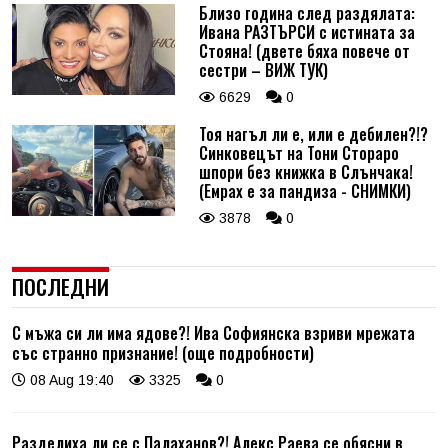
Близо година след раздялата:
Ивана РАЗТЪРСИ с истината за
Стояна! (двете бяха повече от
сестри – ВИЖ ТУК)
6629
0
Тоя нагъл ли е, или е дебилен?!?
Синковецът на Тони Стораро
шпори без книжка в Слънчака!
(Емрах е за пандиза - СНИМКИ)
3878
0
ПОСЛЕДНИ
С мъжа си ли има ядове?! Ива Софиянска взриви мрежата
със странно признание! (още подробности)
08 Aug 19:40
3325
0
Разделиха ли се с Палаханов?! Алекс Раева се обясни в