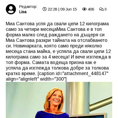
Редактор:
22:28 | 09 Jun 15
406
0
Lisa
Миа Сантова успя да свали цели 12 килограма
само за четири месеца
Миа Сантова е в топ
форма малко след раждането на дъщеря си
Миа Сантова разкри тайната на отслабването
си. Новинарката, която само преди няколко
месеца стана майка, е успяла да свали цели 12
килограма само за 4 месеца! И вече изглежда в
топ форма. Самата водеща призна как е
успяла да изглежда толкова добре за толкова
кратко време. [caption id="attachment_448147"
align="alignleft" width="300"]