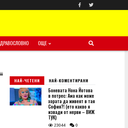
ЗДРАВОСЛОВНО
ОЩЕ
НАЙ-ЧЕТЕНИ
НАЙ-КОМЕНТИРАНИ
Боневата Нона Йотова
в потрес: Ама как може
хората да живеят в тая
София?! (ето какво я
извади от нерви – ВИЖ
ТУК)
23044
0