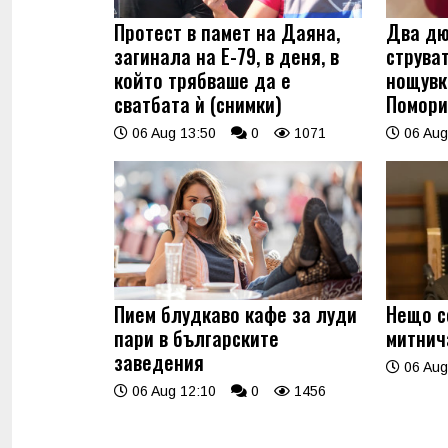
Протест в памет на Даяна,
Два дю
загинала на Е-79, в деня, в
струва
който трябваше да е
нощувк
сватбата ѝ (снимки)
Помори
06 Aug 13:50
0
1071
06 Aug
Пием блудкаво кафе за луди
Нещо с
пари в българските
митнич
заведения
06 Aug
06 Aug 12:10
0
1456