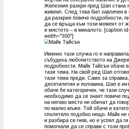
Железния разкри пред Шап стана яс
живеел. След това бил завлечен в
да разкрие повече подробности, пи
да се връща към този момент от ж
е мястото – в миналото. [caption i
width="300"]
Именно тази случка го е направила
събудиха любопитството на Джерем
подробности. Майк Тайсън обаче в
тази тема. На свой ред Шап отговор
тази тема преди. Само за справка,
десетилетия и половина, Шап е ин
обаче бе категоричен, че тази случ
необходимо да се знаят повече п
на негово място не обичат да говор
по-малко мъже. Той обаче е катего
сполетяло подобно нещо. Майк не с
и разбира се гняв, но е успял да 
помогнали да се справи с този проб