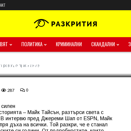
АКТ
ВЯТ
ПОЛИТИКА
КРИМИНАЛНИ
СКАНДАЛНИ
и разтърсващо признание
търсващо признание
287
0
 силен
историята –
Майк Тайсън
, разтърси света с
. В интервю пред Джереми Шап от ESPN, Майк
пря дъха на всички. Той разкри, че е станал
ските си години. От подробностите, които