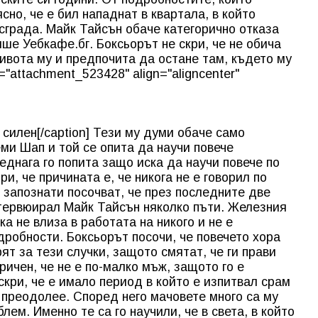
но, че е бил нападнат в квартала, в който
 сграда. Майк Тайсън обаче категорично отказа
ше Уебкафе.бг. Боксьорът не скри, че не обича
ивота му и предпочита да остане там, където му
d="attachment_523428" align="aligncenter"
 силен[/caption] Тези му думи обаче само
и Шап и той се опита да научи повече
еднага го попита защо иска да научи повече по
и, че причината е, че никога не е говорил по
 запознати посочват, че през последните две
тервюирал Майк Тайсън няколко пъти. Железния
ка не влиза в работата на никого и не е
одробности.
Бокс
ьорът посочи, че повечето хора
ят за тези случки, защото смятат, че ги прави
ричен, че не е по-малко мъж, защото го е
кри, че е имало период в който е изпитвал срам
ги преодолее. Според него мачовете много са му
лем. Именно те са го научили, че в света, в който