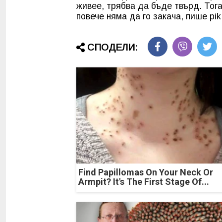
живее, трябва да бъде твърд. Тога
повече няма да го закача, пише pik
СПОДЕЛИ:
Find Papillomas On Your Neck Or
Armpit? It's The First Stage Of...