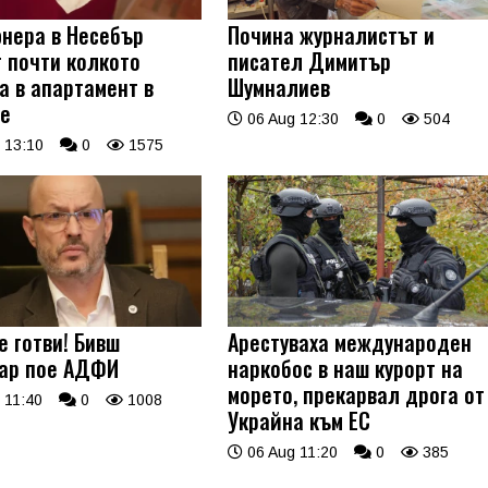
нера в Несебър
Почина журналистът и
т почти колкото
писател Димитър
а в апартамент в
Шумналиев
е
06 Aug 12:30
0
504
 13:10
0
1575
е готви! Бивш
Арестуваха международен
ар пое АДФИ
наркобос в наш курорт на
морето, прекарвал дрога от
 11:40
0
1008
Украйна към ЕС
06 Aug 11:20
0
385