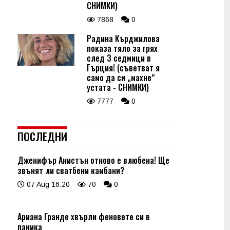
СНИМКИ)
7868
0
Радина Кърджилова
показа тяло за грях
след 3 седмици в
Гърция! (съветват я
само да си „махне“
устата - СНИМКИ)
7777
0
ПОСЛЕДНИ
Дженифър Анистън отново е влюбена! Ще
звънят ли сватбени камбани?
07 Aug 16:20
70
0
Ариана Гранде хвърли феновете си в
паника