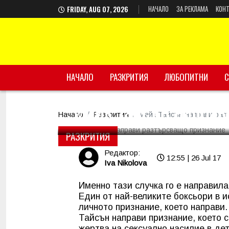
НАЧАЛО
ЗА РЕКЛАМА
КОНТ
FRIDAY, AUG 07, 2026
НАЧАЛО
РАЗКРИТИЯ
ЛЮБОПИТНИ
С
Майк Тайсън направ
Начало
Разкрития
Майк Тайсън направи раз
РАЗКРИТИЯ
Редактор:
12:55 | 26 Jul 17
Iva Nikolova
Именно тази случка го е направила
Един от най-великите боксьори в 
личното признание, което направи
Тайсън направи признание, което с
жертва на сексуално насилие в дет