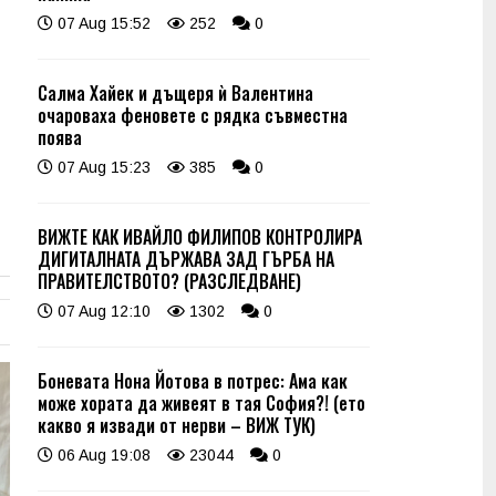
07 Aug 15:52
252
0
Салма Хайек и дъщеря ѝ Валентина
очароваха феновете с рядка съвместна
поява
07 Aug 15:23
385
0
ВИЖТЕ КАК ИВАЙЛО ФИЛИПОВ КОНТРОЛИРА
ДИГИТАЛНАТА ДЪРЖАВА ЗАД ГЪРБА НА
ПРАВИТЕЛСТВОТО? (РАЗСЛЕДВАНЕ)
07 Aug 12:10
1302
0
Боневата Нона Йотова в потрес: Ама как
може хората да живеят в тая София?! (ето
какво я извади от нерви – ВИЖ ТУК)
06 Aug 19:08
23044
0