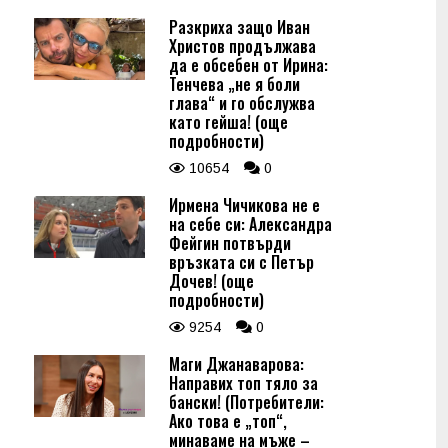
Разкриха защо Иван
Христов продължава
да е обсебен от Ирина:
Тенчева „не я боли
глава“ и го обслужва
като гейша! (още
подробности)
10654
0
Ирмена Чичикова не е
на себе си: Александра
Фейгин потвърди
връзката си с Петър
Дочев! (още
подробности)
9254
0
Маги Джанаварова:
Направих топ тяло за
бански! (Потребители:
Ако това е „топ“,
минаваме на мъже –