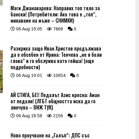
Маги Джанаварова: Направих топ тяло за
бански! (Потребители: Ако това е „топ“,
минаваме на мъже – СНИМКИ)
06 Aug 19:05
7868
0
Разкриха защо Иван Христов продължава
да е обсебен от Ирина: Тенчева „не я боли
глава“ и го обслужва като гейша! (още
подробности)
06 Aug 19:01
10654
0
АЙ СТИГА, БЕ!! Педалът Азис кресна: Аман
от педали! (ЛГБТ общността иска да го
линчува – ВИЖ ТУК)
06 Aug 18:58
2156
0
Ново проучване на „Галъп“: ДПС със