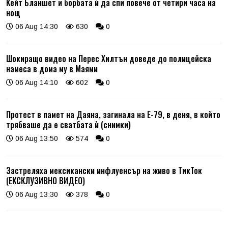
Кейт Бланшет и борбата ѝ да спи повече от четири часа на
нощ
06 Aug 14:30
630
0
Шокиращо видео на Перес Хилтън доведе до полицейска
намеса в дома му в Маями
06 Aug 14:10
602
0
Протест в памет на Даяна, загинала на Е-79, в деня, в който
трябваше да е сватбата ѝ (снимки)
06 Aug 13:50
574
0
Застреляха мексикански инфлуенсър на живо в ТикТок
(ЕКСКЛУЗИВНО ВИДЕО)
06 Aug 13:30
378
0