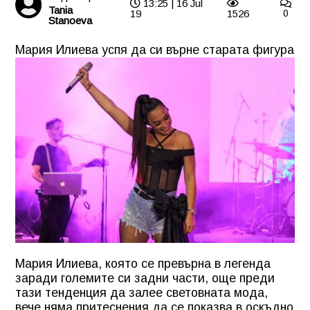
13:25 | 16 Jul
Tania
19
1526
0
Stanoeva
Мария Илиева успя да си върне старата фигура
Мария Илиева, която се превърна в легенда
заради големите си задни части, още преди
тази тенденция да залее световната мода,
вече няма притеснения да се показва в оскъдно