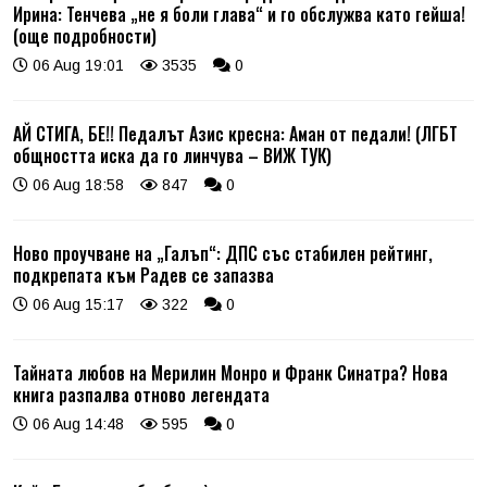
Ирина: Тенчева „не я боли глава“ и го обслужва като гейша!
(още подробности)
06 Aug 19:01
3535
0
АЙ СТИГА, БЕ!! Педалът Азис кресна: Аман от педали! (ЛГБТ
общността иска да го линчува – ВИЖ ТУК)
06 Aug 18:58
847
0
Ново проучване на „Галъп“: ДПС със стабилен рейтинг,
подкрепата към Радев се запазва
06 Aug 15:17
322
0
Тайната любов на Мерилин Монро и Франк Синатра? Нова
книга разпалва отново легендата
06 Aug 14:48
595
0