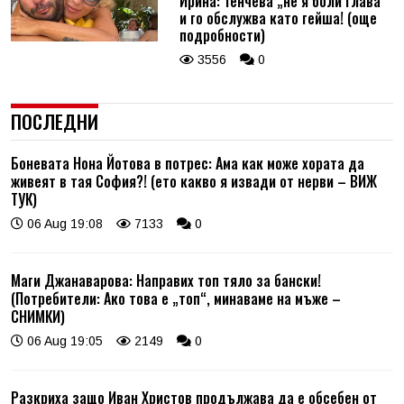
Ирина: Тенчева „не я боли глава“
и го обслужва като гейша! (още
подробности)
3556
0
ПОСЛЕДНИ
Боневата Нона Йотова в потрес: Ама как може хората да
живеят в тая София?! (ето какво я извади от нерви – ВИЖ
ТУК)
06 Aug 19:08
7133
0
Маги Джанаварова: Направих топ тяло за бански!
(Потребители: Ако това е „топ“, минаваме на мъже –
СНИМКИ)
06 Aug 19:05
2149
0
Разкриха защо Иван Христов продължава да е обсебен от