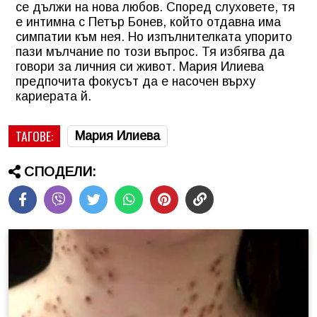
се дължи на нова любов. Според слуховете, тя
е интимна с Петър Бонев, който отдавна има
симпатии към нея. Но изпълнителката упорито
пази мълчание по този въпрос. Тя избягва да
говори за личния си живот. Мария Илиева
предпочита фокусът да е насочен върху
кариерата й.
ТАГОВЕ:
Мария Илиева
СПОДЕЛИ: