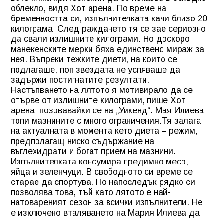
облекло, видя Хот арена. По време на
бременността си, изпълнителката качи близо 20
килограма. След раждането тя се зае сериозно
да свали излишните килограми. Но доскоро
манекенските мерки бяха единствено мираж за
нея. Въпреки тежките диети, на които се
подлагаше, поп звездата не успяваше да
задържи постигнатите резултати.
Настъпването на лятото я мотивирало да се
отърве от излишните килограми, пише Хот
арена, позовавайки се на „Уикенд“. Мая Илиева
топи мазнините с много ограничения.Тя залага
на актуалната в момента кето диета – режим,
предполагащ ниско съдържание на
въглехидрати и богат прием на мазнини.
Изпълнителката консумира предимно месо,
яйца и зеленчуци. В свободното си време се
старае да спортува. Но напоследък рядко си
позволява това, тъй като лятото е най-
натовареният сезон за всички изпълнители. Не
е изключено вталяването на Мария Илиева да