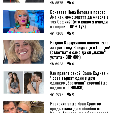
8575
0
Боневата Нона Йотова в потрес:
Ама как може хората да живеят в
тая София?! (ето какво я извади
от нерви – ВИЖ ТУК)
7168
0
Радина Кърджилова показа тяло
за грях след 3 седмици в Гърция!
(съветват я само да си „махне“
устата - СНИМКИ)
6923
0
Как правят секс?! Сашо Кадиев и
Чоева търкат един в друг
еднакво „бременни“ кореми! (ще
паднете - СНИМКИ)
4697
0
Разкриха защо Иван Христов
продължава да е обсебен от